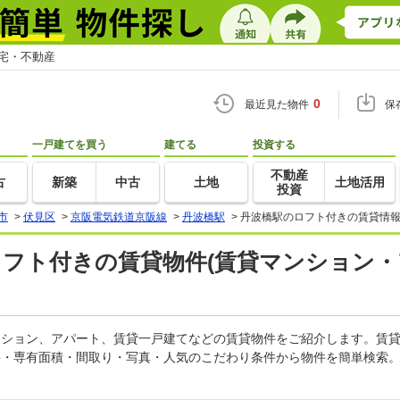
住宅・不動産
0
最近見た物件
保
一戸建てを買う
建てる
投資する
不動産
古
新築
中古
土地
土地活用
投資
市
>
伏見区
>
京阪電気鉄道京阪線
>
丹波橋駅
>
丹波橋駅のロフト付きの賃貸情報
ロフト付きの賃貸物件(賃貸マンション・
マンション、アパート、賃貸一戸建てなどの賃貸物件をご紹介します。賃
料・専有面積・間取り・写真・人気のこだわり条件から物件を簡単検索。