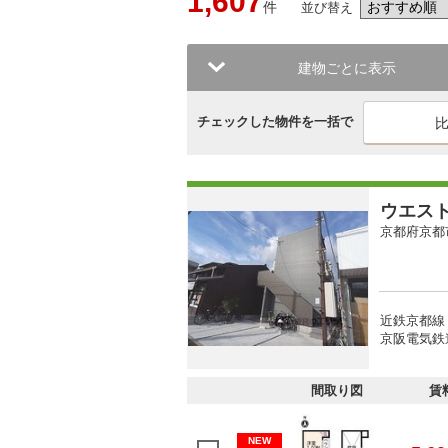
1,607
件
並び替え
建物ごとに表示
チェックした物件を一括で
ウエス
京都府京都
近鉄京都線 
京阪電気鉄
間取り図
賃
NEW