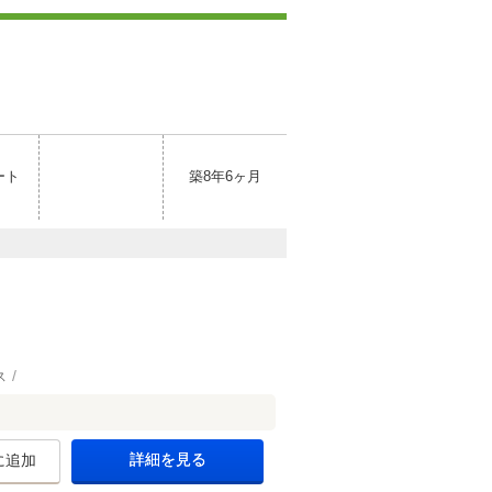
ート
築8年6ヶ月
ス
詳細を見る
に追加