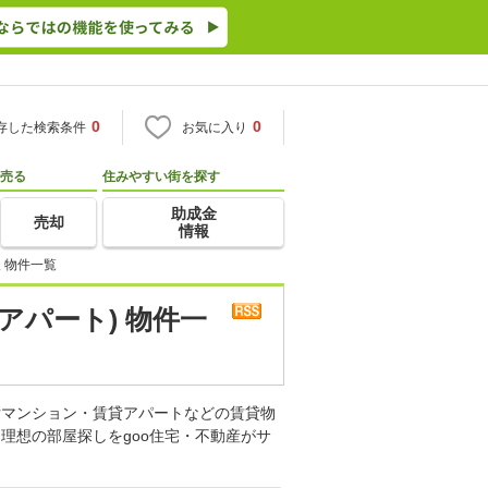
0
0
存した検索条件
お気に入り
売る
住みやすい街を探す
助成金
売却
情報
 物件一覧
アパート) 物件一
貸マンション・賃貸アパートなどの賃貸物
理想の部屋探しをgoo住宅・不動産がサ