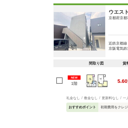
ウエス
京都府京都
近鉄京都線 
京阪電気鉄
間取り図
賃
NEW
5.60
1階
礼金なし
敷金なし
更新料なし
一
おすすめポイント
初期費用をクレジ