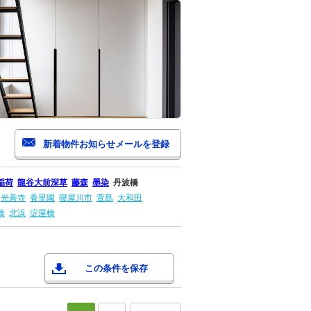
稲荷
龍谷大前深草
藤森
墨染
丹波橋
光善寺
香里園
寝屋川市
萱島
大和田
橋
北浜
淀屋橋
この条件を保存