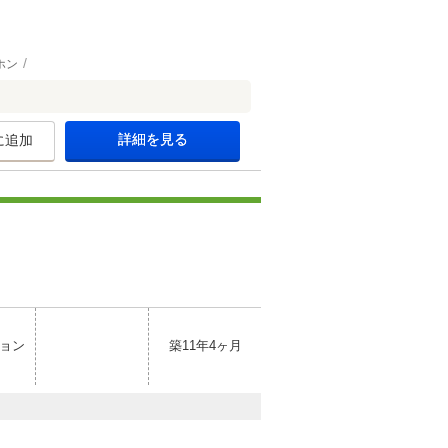
ホン
詳細を見る
に追加
ョン
築11年4ヶ月