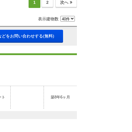
1
2
次へ
表示建物数
などをお問い合わせする(無料)
ート
築8年6ヶ月