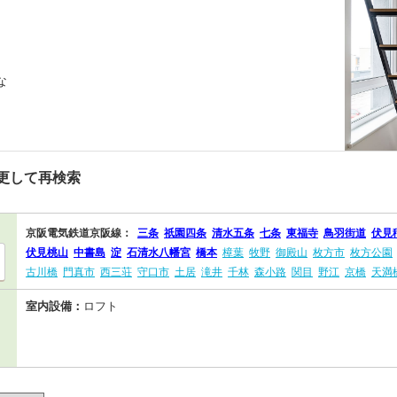
な
更して再検索
京阪電気鉄道京阪線：
三条
祇園四条
清水五条
七条
東福寺
鳥羽街道
伏見
伏見桃山
中書島
淀
石清水八幡宮
橋本
樟葉
牧野
御殿山
枚方市
枚方公園
古川橋
門真市
西三荘
守口市
土居
滝井
千林
森小路
関目
野江
京橋
天満
室内設備：
ロフト