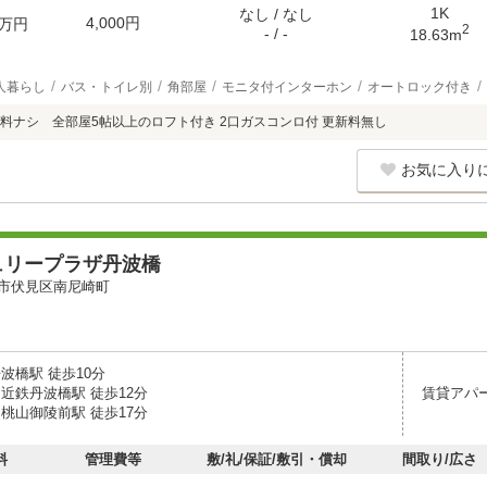
1K
なし / なし
4,000円
万円
2
- / -
18.63m
人暮らし
バス・トイレ別
角部屋
モニタ付インターホン
オートロック付き
料ナシ 全部屋5帖以上のロフト付き 2口ガスコンロ付 更新料無し
お気に入り
ュリープラザ丹波橋
市伏見区南尼崎町
波橋駅 徒歩10分
近鉄丹波橋駅 徒歩12分
賃貸アパ
桃山御陵前駅 徒歩17分
料
管理費等
敷/礼/保証/敷引・償却
間取り/広さ