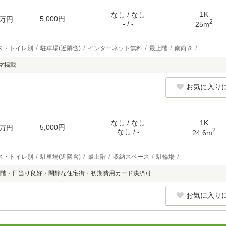
1K
なし / なし
5,000円
万円
2
- / -
25m
ス・トイレ別
駐車場(近隣含)
インターネット無料
最上階
南向き
マ掲載--
お気に入り
なし / なし
1K
5,000円
万円
2
なし / -
24.6m
ス・トイレ別
駐車場(近隣含)
最上階
収納スペース
駐輪場
階・日当り良好・閑静な住宅街・初期費用カード決済可
お気に入り