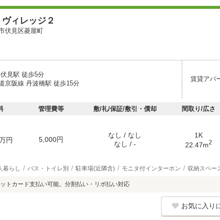
トヴィレッジ２
市伏見区菱屋町
伏見駅 徒歩5分
賃貸アパ
道京阪線 丹波橋駅 徒歩15分
料
管理費等
敷/礼/保証/敷引・償却
間取り/広さ
なし / なし
1K
5,000円
万円
2
なし / -
22.47m
人暮らし
バス・トイレ別
駐車場(近隣含)
モニタ付インターホン
収納スペー
ットカード支払い可能。分割払い・リボ払い対応
お気に入り