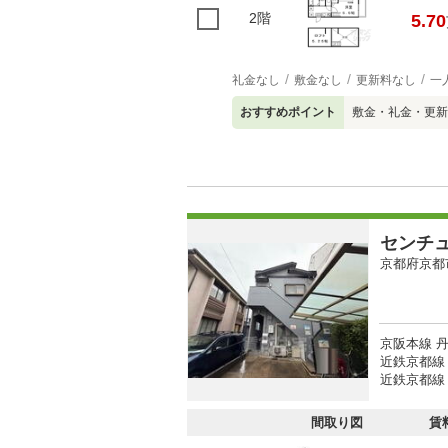
2階
5.70
礼金なし
敷金なし
更新料なし
一
おすすめポイント
敷金・礼金・更新
センチ
京都府京都
京阪本線 丹
近鉄京都線 
近鉄京都線 
間取り図
賃