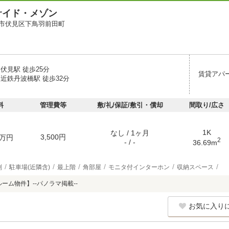
サイド・メゾン
市伏見区下鳥羽前田町
伏見駅 徒歩25分
賃貸アパ
近鉄丹波橋駅 徒歩32分
料
管理費等
敷/礼/保証/敷引・償却
間取り/広さ
1K
なし / 1ヶ月
3,500円
万円
2
- / -
36.69m
別
駐車場(近隣含)
最上階
角部屋
モニタ付インターホン
収納スペース
ルーム物件】--パノラマ掲載--
お気に入り