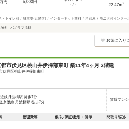
5,000円
万円
2
- / -
22.47m
ス・トイレ別
駐車場(近隣含)
インターネット無料
角部屋
モニタ付インター
き物件--パノラマ掲載--
お気に入り
都市伏見区桃山井伊掃部東町 築11年4ヶ月 3階建
市伏見区桃山井伊掃部東町
 近鉄丹波橋駅 徒歩7分
賃貸マンシ
道京阪線 丹波橋駅 徒歩7分
料
管理費等
敷/礼/保証/敷引・償却
間取り/広さ