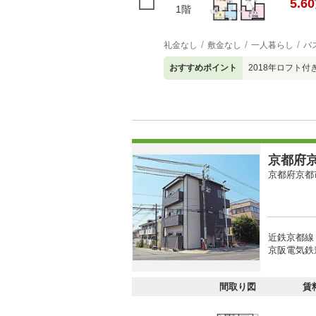
5.60
1階
礼金なし
敷金なし
一人暮らし
バ
おすすめポイント
2018年ロフト付
京都府京
京都府京都
近鉄京都線
京阪電気鉄
間取り図
賃