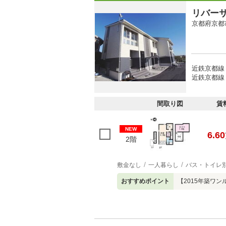
リバー
京都府京都
近鉄京都線 
近鉄京都線 
間取り図
賃
NEW
6.60
2階
敷金なし
一人暮らし
バス・トイレ
おすすめポイント
【2015年築ワン