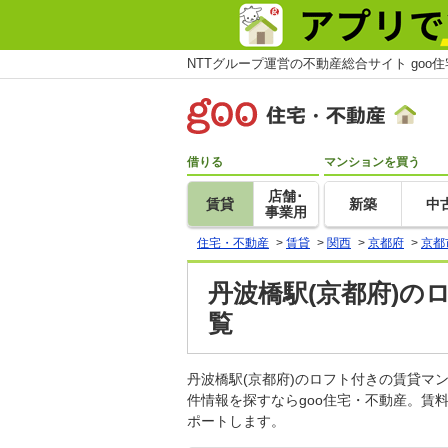
NTTグループ運営の不動産総合サイト goo
借りる
マンションを買う
店舗･
賃貸
新築
中
事業用
住宅・不動産
>
賃貸
>
関西
>
京都府
>
京都
丹波橋駅(京都府)の
覧
丹波橋駅(京都府)のロフト付きの賃貸
件情報を探すならgoo住宅・不動産。賃
ポートします。