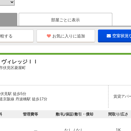
部屋ごとに表示
お気に入りに追加
空室状況
トヴィレッジＩＩ
市伏見区菱屋町
伏見駅 徒歩5分
賃貸アパ
道京阪線 丹波橋駅 徒歩17分
料
管理費等
敷/礼/保証/敷引・償却
間取り/広さ
1K
なし / なし