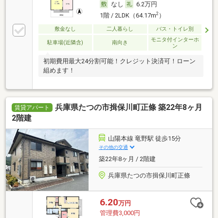
なし
6.2万円
2
1階 / 2LDK（64.17m
）
敷金なし
二人暮らし
バス・トイレ別
モニタ付インターホ
駐車場(近隣含)
南向き
ン
初期費用最大24分割可能！クレジット決済可！ローン
組めます！
兵庫県たつの市揖保川町正條 築22年8ヶ月
賃貸アパート
2階建
山陽本線 竜野駅 徒歩15分
その他の交通
築22年8ヶ月 / 2階建
兵庫県たつの市揖保川町正條
6.20
万円
管理費3,000円