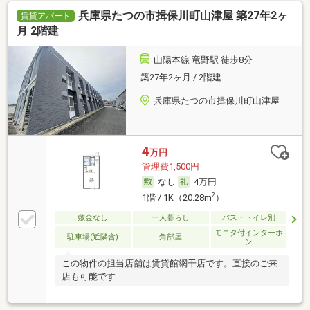
兵庫県たつの市揖保川町山津屋 築27年2ヶ
賃貸アパート
月 2階建
山陽本線 竜野駅 徒歩8分
築27年2ヶ月 / 2階建
兵庫県たつの市揖保川町山津屋
4
万円
管理費1,500円
なし
4万円
2
1階 / 1K（20.28m
）
敷金なし
一人暮らし
バス・トイレ別
モニタ付インターホ
駐車場(近隣含)
角部屋
ン
この物件の担当店舗は賃貸館網干店です。直接のご来
店も可能です