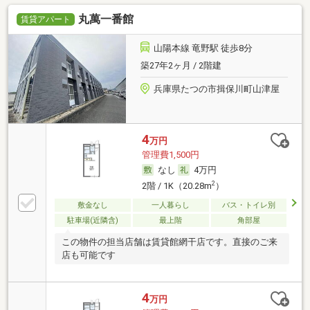
丸萬一番館
賃貸アパート
山陽本線 竜野駅 徒歩8分
築27年2ヶ月 / 2階建
兵庫県たつの市揖保川町山津屋
4
万円
管理費1,500円
なし
4万円
2
2階 / 1K（20.28m
）
敷金なし
一人暮らし
バス・トイレ別
駐車場(近隣含)
最上階
角部屋
この物件の担当店舗は賃貸館網干店です。直接のご来
店も可能です
4
万円