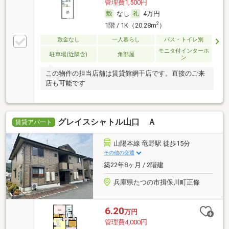
管理費1,500円
なし
4万円
2
1階 / 1K（20.28m
）
敷金なし
一人暮らし
バス・トイレ別
モニタ付インターホ
駐車場(近隣含)
角部屋
ン
この物件の担当店舗は賃貸館網干店です。直接のご来
店も可能です
グレイスシャトル山口 Ａ
賃貸アパート
山陽本線 竜野駅 徒歩15分
その他の交通
築22年8ヶ月 / 2階建
兵庫県たつの市揖保川町正條
6.20
万円
管理費4,000円