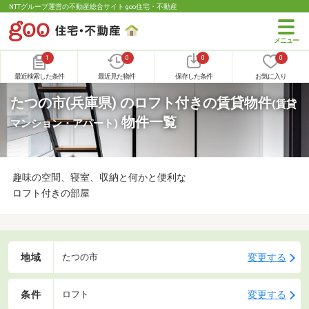
NTTグループ運営の不動産総合サイト goo住宅・不動産
1
0
0
0
最近検索した条件
最近見た物件
保存した条件
お気に入り
たつの市(兵庫県) のロフト付きの賃貸物件
(賃貸
物件一覧
マンション・アパート)
趣味の空間、寝室、収納と何かと便利な
ロフト付きの部屋
地域
変更する
たつの市
条件
変更する
ロフト