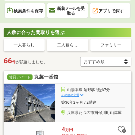
新着メールを受
検索条件を保存
アプリで探す
取る
人数に合った間取りを選ぶ
一人暮らし
二人暮らし
ファミリー
66
件
が該当しました。
丸萬一番館
賃貸アパート
山陽本線 竜野駅 徒歩7分
その他の交通
築36年2ヶ月 / 2階建
兵庫県たつの市揖保川町山津屋
4
万円