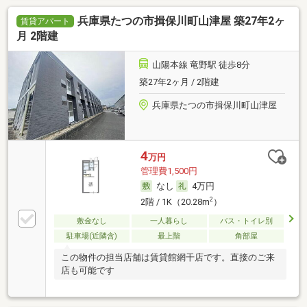
兵庫県たつの市揖保川町山津屋 築27年2ヶ
賃貸アパート
月 2階建
山陽本線 竜野駅 徒歩8分
築27年2ヶ月 / 2階建
兵庫県たつの市揖保川町山津屋
4
万円
管理費1,500円
なし
4万円
2
2階 / 1K（20.28m
）
敷金なし
一人暮らし
バス・トイレ別
駐車場(近隣含)
最上階
角部屋
この物件の担当店舗は賃貸館網干店です。直接のご来
店も可能です