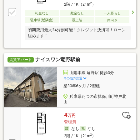
2
2階 / 1K（21m
）
礼金なし
敷金なし
一人暮らし
駐車場(近隣含)
最上階
南向き
初期費用最大24分割可能！クレジット決済可！ローン
組めます！
ナイスワン竜野駅前
賃貸アパート
山陽本線 竜野駅 徒歩3分
その他の交通
築30年6ヶ月 / 2階建
兵庫県たつの市揖保川町神戸北
山
4
万円
管理費-
なし
なし
2
2階 / 1K（21m
）