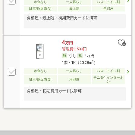
敷金なし
一人暮らし
バス・トイレ別
駐車場(近隣含)
最上階
角部屋
角部屋・最上階・初期費用カード決済可
4
万円
管理費1,500円
なし
4万円
2
1階 / 1K（20.28m
）
敷金なし
一人暮らし
バス・トイレ別
モニタ付インターホ
駐車場(近隣含)
角部屋
ン
角部屋・初期費用カード決済可