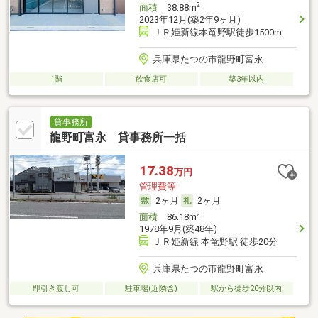
2
面積
38.88m
2023年12月(築2年9ヶ月)
ＪＲ姫新線本竜野駅徒歩1500m
兵庫県たつの市龍野町富永
1階
飲食店可
築3年以内
貸事務所
龍野町富永 貸事務所一括
17.38
万円
管理費等-
2ヶ月
2ヶ月
2
面積
86.18m
1978年9月(築48年)
ＪＲ姫新線 本竜野駅 徒歩20分
兵庫県たつの市龍野町富永
即引き渡し可
駐車場(近隣含)
駅から徒歩20分以内