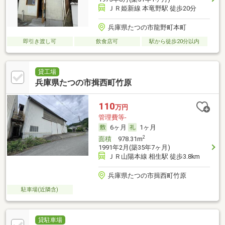
ＪＲ姫新線 本竜野駅 徒歩20分
兵庫県たつの市龍野町本町
即引き渡し可
飲食店可
駅から徒歩20分以内
貸工場
兵庫県たつの市揖西町竹原
110
万円
管理費等-
6ヶ月
1ヶ月
2
面積
978.31m
1991年2月(築35年7ヶ月)
ＪＲ山陽本線 相生駅 徒歩3.8km
兵庫県たつの市揖西町竹原
駐車場(近隣含)
貸駐車場