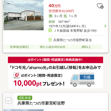
40
万円
管理費等30,000円
3ヶ月
1ヶ月
2
面積
367.9m
1971年12月(築54年9ヶ月)
ＪＲ姫新線 本竜野駅 徒歩19分
兵庫県たつの市龍野町富永
駐車場(近隣含)
駅から徒歩20分以内
2階以上
貸駐車場
兵庫県たつの市新宮町佐野