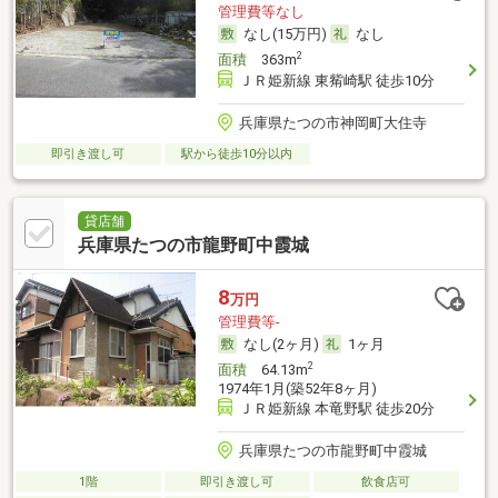
管理費等なし
なし(15万円)
なし
2
面積
363m
ＪＲ姫新線 東觜崎駅 徒歩10分
兵庫県たつの市神岡町大住寺
即引き渡し可
駅から徒歩10分以内
貸店舗
兵庫県たつの市龍野町中霞城
8
万円
管理費等-
なし(2ヶ月)
1ヶ月
2
面積
64.13m
1974年1月(築52年8ヶ月)
ＪＲ姫新線 本竜野駅 徒歩20分
兵庫県たつの市龍野町中霞城
1階
即引き渡し可
飲食店可