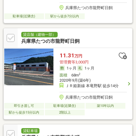
兵庫県たつの市龍野町日飼
駐車場(近隣含)
駅から徒歩7分以内
貸店舗（建物一部）
兵庫県たつの市龍野町日飼
11.31
万円
管理費等3,000円
1ヶ月
1ヶ月
2
面積
68m
2020年9月(築6年)
ＪＲ姫新線 本竜野駅 徒歩14分
兵庫県たつの市龍野町日飼
即引き渡し可
駐車場(近隣含)
築10年以内
駅から徒歩15分以内
2階以上
貸駐車場