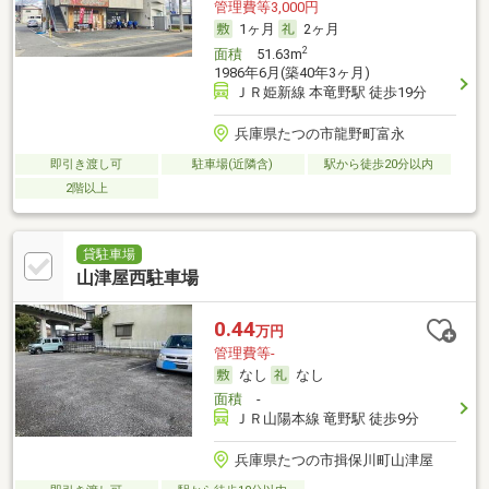
管理費等3,000円
1ヶ月
2ヶ月
2
面積
51.63m
1986年6月(築40年3ヶ月)
ＪＲ姫新線 本竜野駅 徒歩19分
兵庫県たつの市龍野町富永
即引き渡し可
駐車場(近隣含)
駅から徒歩20分以内
2階以上
貸駐車場
山津屋西駐車場
0.44
万円
管理費等-
なし
なし
面積
-
ＪＲ山陽本線 竜野駅 徒歩9分
兵庫県たつの市揖保川町山津屋