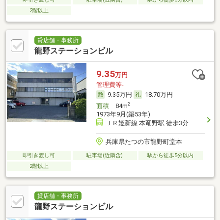
2階以上
貸店舗・事務所
龍野ステーションビル
9.35
万円
管理費等-
9.35万円
18.70万円
2
面積
84m
1973年9月(築53年)
ＪＲ姫新線 本竜野駅 徒歩3分
兵庫県たつの市龍野町堂本
即引き渡し可
駐車場(近隣含)
駅から徒歩5分以内
2階以上
貸店舗・事務所
龍野ステーションビル