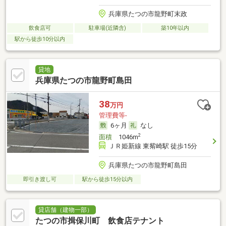
兵庫県たつの市龍野町末政
飲食店可
駐車場(近隣含)
築10年以内
駅から徒歩10分以内
貸地
兵庫県たつの市龍野町島田
38
万円
管理費等-
6ヶ月
なし
2
面積
1046m
ＪＲ姫新線 東觜崎駅 徒歩15分
兵庫県たつの市龍野町島田
即引き渡し可
駅から徒歩15分以内
貸店舗（建物一部）
たつの市揖保川町 飲食店テナント