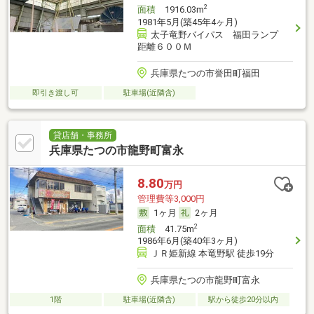
2
面積
1916.03m
1981年5月(築45年4ヶ月)
太子竜野バイパス 福田ランプ
距離６００Ｍ
兵庫県たつの市誉田町福田
即引き渡し可
駐車場(近隣含)
貸店舗・事務所
兵庫県たつの市龍野町富永
8.80
万円
管理費等3,000円
1ヶ月
2ヶ月
2
面積
41.75m
1986年6月(築40年3ヶ月)
ＪＲ姫新線 本竜野駅 徒歩19分
兵庫県たつの市龍野町富永
1階
駐車場(近隣含)
駅から徒歩20分以内