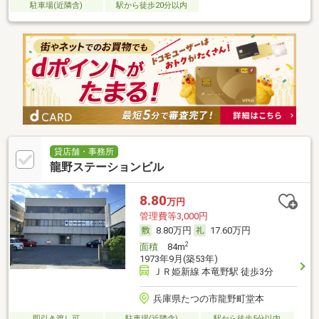
駐車場(近隣含)
駅から徒歩20分以内
貸店舗・事務所
龍野ステーションビル
8.80
万円
管理費等3,000円
8.80万円
17.60万円
2
面積
84m
1973年9月(築53年)
ＪＲ姫新線 本竜野駅 徒歩3分
兵庫県たつの市龍野町堂本
即引き渡し可
駐車場(近隣含)
駅から徒歩5分以内