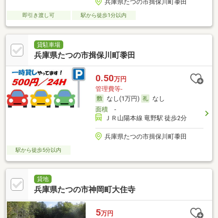
兵庫県たつの市揖保川町黍田
即引き渡し可
駅から徒歩1分以内
貸駐車場
兵庫県たつの市揖保川町黍田
0.50
万円
管理費等-
なし(1万円)
なし
面積
-
ＪＲ山陽本線 竜野駅 徒歩2分
兵庫県たつの市揖保川町黍田
駅から徒歩5分以内
貸地
兵庫県たつの市神岡町大住寺
5
万円