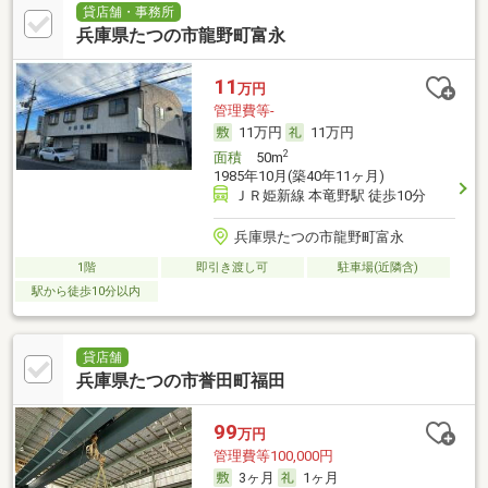
貸店舗・事務所
兵庫県たつの市龍野町富永
11
万円
管理費等-
11万円
11万円
2
面積
50m
1985年10月(築40年11ヶ月)
ＪＲ姫新線 本竜野駅 徒歩10分
兵庫県たつの市龍野町富永
1階
即引き渡し可
駐車場(近隣含)
駅から徒歩10分以内
貸店舗
兵庫県たつの市誉田町福田
99
万円
管理費等100,000円
3ヶ月
1ヶ月