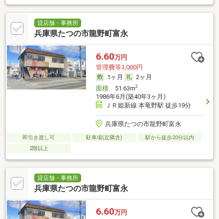
貸店舗・事務所
兵庫県たつの市龍野町富永
6.60
万円
管理費等3,000円
1ヶ月
2ヶ月
2
面積
51.63m
1986年6月(築40年3ヶ月)
ＪＲ姫新線 本竜野駅 徒歩19分
兵庫県たつの市龍野町富永
即引き渡し可
駐車場(近隣含)
駅から徒歩20分以内
2階以上
貸店舗・事務所
兵庫県たつの市龍野町富永
6.60
万円