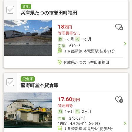
貸地
兵庫県たつの市誉田町福田
18
万円
管理費等なし
1ヶ月
1ヶ月
2
面積
619m
ＪＲ姫新線 本竜野駅 徒歩31分
兵庫県たつの市誉田町福田
貸倉庫
龍野町堂本貸倉庫
17.60
万円
管理費等-
1ヶ月
2ヶ月
2
面積
246.63m
1985年4月(築41年5ヶ月)
ＪＲ姫新線 本竜野駅 徒歩8分