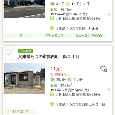
3ヶ月
1ヶ月(1ヶ月)
2
面積
59.15m
1995年4月(築31年5ヶ月)
ＪＲ山陽本線 竜野駅 徒歩14分
兵庫県たつの市揖保川町正條
1階
即引き渡し可
駅から徒歩15分以内
貸事務所
兵庫県たつの市揖西町土師２丁目
11
万円
管理費等なし
30万円
11万円
2
面積
23.39m
1998年12月(築27年9ヶ月)
ＪＲ山陽本線 竜野駅 徒歩36分
兵庫県たつの市揖西町土師２丁目
即引き渡し可