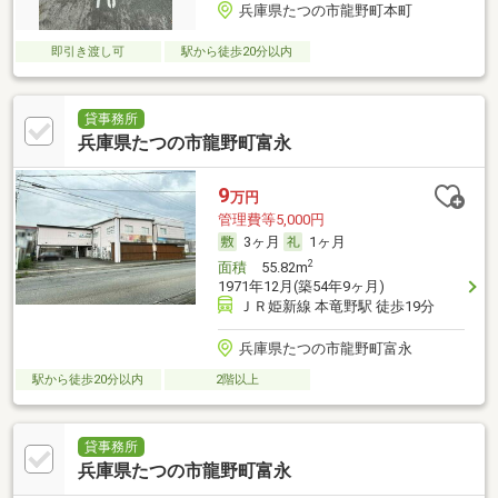
兵庫県たつの市龍野町本町
即引き渡し可
駅から徒歩20分以内
貸事務所
兵庫県たつの市龍野町富永
9
万円
管理費等5,000円
3ヶ月
1ヶ月
2
面積
55.82m
1971年12月(築54年9ヶ月)
ＪＲ姫新線 本竜野駅 徒歩19分
兵庫県たつの市龍野町富永
駅から徒歩20分以内
2階以上
貸事務所
兵庫県たつの市龍野町富永