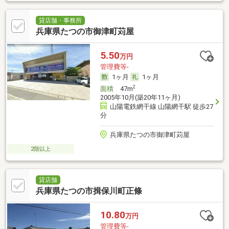
貸店舗・事務所
兵庫県たつの市御津町苅屋
5.50
万円
管理費等-
1ヶ月
1ヶ月
2
面積
47m
2005年10月(築20年11ヶ月)
山陽電鉄網干線 山陽網干駅 徒歩27
分
兵庫県たつの市御津町苅屋
2階以上
貸店舗
兵庫県たつの市揖保川町正條
10.80
万円
管理費等-