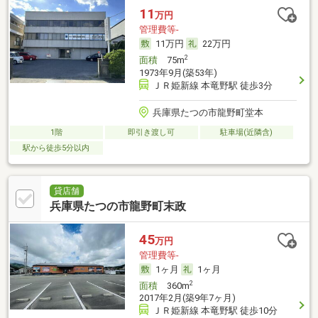
11
万円
管理費等-
11万円
22万円
2
面積
75m
1973年9月(築53年)
ＪＲ姫新線 本竜野駅 徒歩3分
兵庫県たつの市龍野町堂本
1階
即引き渡し可
駐車場(近隣含)
駅から徒歩5分以内
貸店舗
兵庫県たつの市龍野町末政
45
万円
管理費等-
1ヶ月
1ヶ月
2
面積
360m
2017年2月(築9年7ヶ月)
ＪＲ姫新線 本竜野駅 徒歩10分