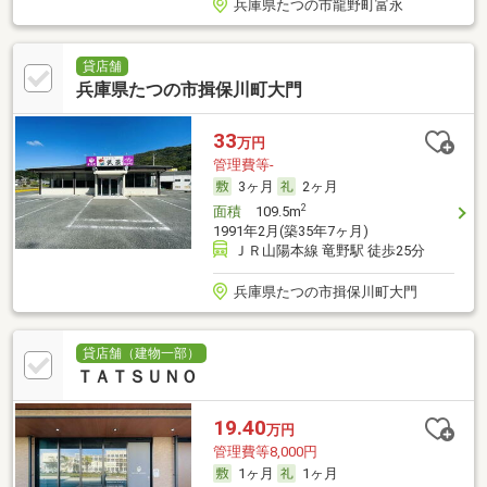
兵庫県たつの市龍野町富永
貸店舗
兵庫県たつの市揖保川町大門
33
万円
管理費等-
3ヶ月
2ヶ月
2
面積
109.5m
1991年2月(築35年7ヶ月)
ＪＲ山陽本線 竜野駅 徒歩25分
兵庫県たつの市揖保川町大門
貸店舗（建物一部）
ＴＡＴＳＵＮＯ
19.40
万円
管理費等8,000円
1ヶ月
1ヶ月