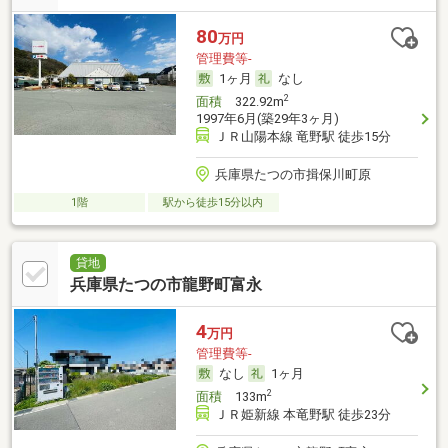
80
万円
管理費等-
1ヶ月
なし
2
面積
322.92m
1997年6月(築29年3ヶ月)
ＪＲ山陽本線 竜野駅 徒歩15分
兵庫県たつの市揖保川町原
1階
駅から徒歩15分以内
貸地
兵庫県たつの市龍野町富永
4
万円
管理費等-
なし
1ヶ月
2
面積
133m
ＪＲ姫新線 本竜野駅 徒歩23分