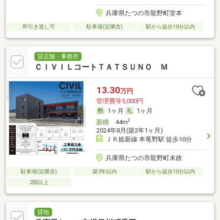
兵庫県たつの市龍野町堂本
即引き渡し可
駐車場(近隣含)
駅から徒歩10分以内
貸店舗・事務所
ＣＩＶＩＬコートＴＡＴＳＵＮＯ Ｍ
13.30
万円
管理費等5,000円
1ヶ月
1ヶ月
2
面積
44m
2024年8月(築2年1ヶ月)
ＪＲ姫新線 本竜野駅 徒歩10分
兵庫県たつの市龍野町末政
駐車場(近隣含)
築3年以内
駅から徒歩10分以内
2階以上
貸地