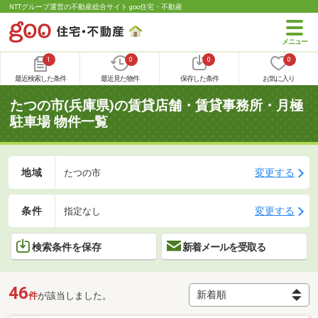
NTTグループ運営の不動産総合サイト goo住宅・不動産
1
0
0
0
最近検索した条件
最近見た物件
保存した条件
お気に入り
たつの市(兵庫県)の賃貸店舗・賃貸事務所・月極
駐車場 物件一覧
地域
変更する
たつの市
条件
変更する
指定なし
検索条件を保存
新着メールを受取る
46
件
が該当しました。