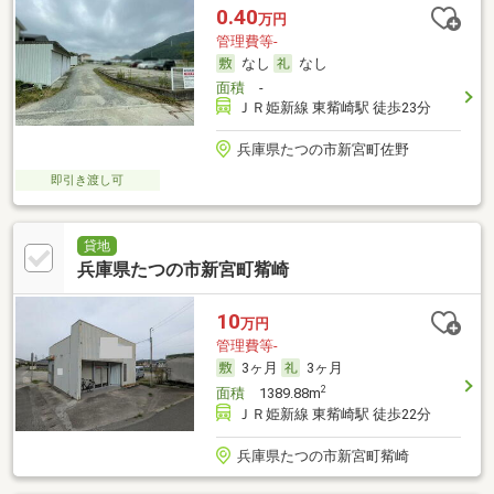
0.40
万円
管理費等-
なし
なし
面積
-
ＪＲ姫新線 東觜崎駅 徒歩23分
兵庫県たつの市新宮町佐野
即引き渡し可
貸地
兵庫県たつの市新宮町觜崎
10
万円
管理費等-
3ヶ月
3ヶ月
2
面積
1389.88m
ＪＲ姫新線 東觜崎駅 徒歩22分
兵庫県たつの市新宮町觜崎