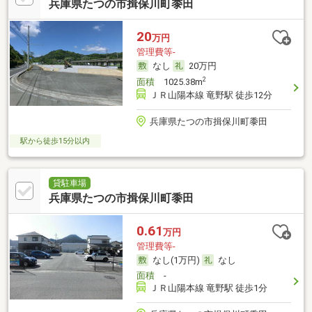
兵庫県たつの市揖保川町黍田
20
万円
管理費等-
なし
20万円
2
面積
1025.38m
ＪＲ山陽本線 竜野駅 徒歩12分
兵庫県たつの市揖保川町黍田
駅から徒歩15分以内
貸駐車場
兵庫県たつの市揖保川町黍田
0.61
万円
管理費等-
なし(1万円)
なし
面積
-
ＪＲ山陽本線 竜野駅 徒歩1分