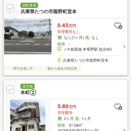
貸駐車場
兵庫県たつの市龍野町堂本
0.45
万円
管理費等なし
なし(1ヶ月)
なし
面積
-
ＪＲ姫新線 本竜野駅 徒歩8分
兵庫県たつの市龍野町堂本
即引き渡し可
駅から徒歩10分以内
貸店舗
本町②
5.80
万円
管理費等-
2ヶ月
1ヶ月
2
面積
57.28m
1975年8月(築51年1ヶ月)