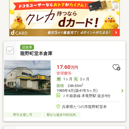
貸倉庫
龍野町堂本倉庫
17.60
万円
管理費等-
1ヶ月
2ヶ月
2
面積
246.63m
1985年4月(築41年5ヶ月)
ＪＲ姫新線 本竜野駅 徒歩9分
兵庫県たつの市龍野町堂本
即引き渡し可
駅から徒歩10分以内