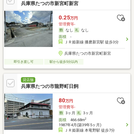
兵庫県たつの市新宮町新宮
0.25
万円
管理費等-
なし
なし
面積
-
ＪＲ姫新線 播磨新宮駅 徒歩3分
兵庫県たつの市新宮町新宮
即引き渡し可
駅から徒歩5分以内
貸店舗
兵庫県たつの市龍野町日飼
80
万円
管理費等-
3ヶ月
3ヶ月
2
面積
466.68m
1987年4月(築39年5ヶ月)
ＪＲ姫新線 本竜野駅 徒歩7分