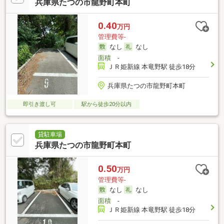
兵庫県たつの市龍野町本町
0.40
万円
管理費等-
なし
なし
面積
-
ＪＲ姫新線 本竜野駅 徒歩18分
兵庫県たつの市龍野町本町
即引き渡し可
駅から徒歩20分以内
貸駐車場
兵庫県たつの市龍野町本町
0.50
万円
管理費等-
なし
なし
面積
-
ＪＲ姫新線 本竜野駅 徒歩18分