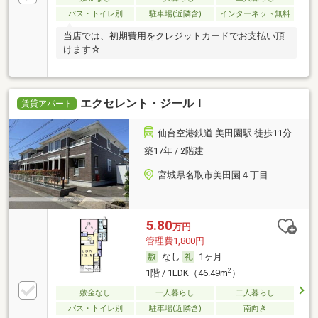
バス・トイレ別
駐車場(近隣含)
インターネット無料
当店では、初期費用をクレジットカードでお支払い頂
けます☆
エクセレント・ジールＩ
賃貸アパート
仙台空港鉄道 美田園駅 徒歩11分
築17年 / 2階建
宮城県名取市美田園４丁目
5.80
万円
管理費1,800円
なし
1ヶ月
2
1階 / 1LDK（46.49m
）
敷金なし
一人暮らし
二人暮らし
バス・トイレ別
駐車場(近隣含)
南向き