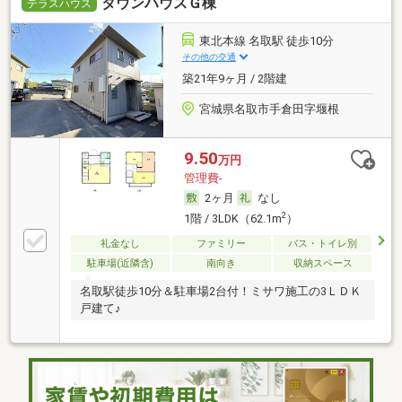
タウンハウスＧ棟
テラスハウス
東北本線 名取駅 徒歩10分
その他の交通
築21年9ヶ月 / 2階建
宮城県名取市手倉田字堰根
9.50
万円
管理費-
2ヶ月
なし
2
1階 / 3LDK（62.1m
）
礼金なし
ファミリー
バス・トイレ別
駐車場(近隣含)
南向き
収納スペース
名取駅徒歩10分＆駐車場2台付！ミサワ施工の3ＬＤＫ
戸建て♪