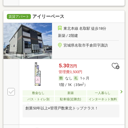
アイリーベース
賃貸アパート
東北本線 名取駅 徒歩18分
新築 / 2階建
宮城県名取市手倉田字諏訪
5.30
万円
管理費3,500円
なし
1ヶ月
2
1階 / 1K（35m
）
敷金なし
新築
一人暮らし
バス・トイレ別
駐車場(近隣含)
インターネット無料
創業50年以上×管理戸数東北トップクラス！