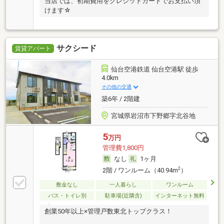
当店では、初期費用をクレジットカードでお支払い頂
けます☆
サクシード
賃貸アパート
仙台空港鉄道 仙台空港駅 徒歩
4.0km
その他の交通
築6年 / 2階建
宮城県岩沼市下野郷字北谷地
5
万円
管理費1,800円
なし
1ヶ月
2
2階 / ワンルーム（40.94m
）
敷金なし
一人暮らし
ワンルーム
バス・トイレ別
駐車場(近隣含)
インターネット無料
創業50年以上×管理戸数東北トップクラス！