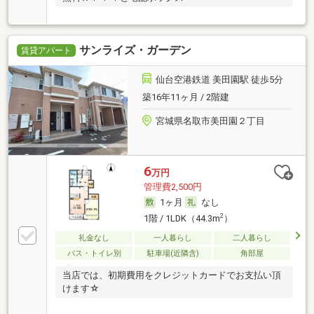
サンライズ・ガーデン
賃貸アパート
仙台空港鉄道 美田園駅 徒歩5分
築16年11ヶ月 / 2階建
宮城県名取市美田園２丁目
6
万円
管理費2,500円
1ヶ月
なし
2
1階 / 1LDK（44.3m
）
礼金なし
一人暮らし
二人暮らし
バス・トイレ別
駐車場(近隣含)
角部屋
当店では、初期費用をクレジットカードでお支払い頂
けます☆