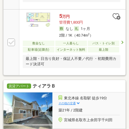
5
万円
管理費1,800円
なし
1ヶ月
2
2階 / 1K（40.74m
）
敷金なし
一人暮らし
バス・トイレ別
駐車場(近隣含)
インターネット無料
最上階
最上階・日当り良好・保証人不要／代行 ・初期費用カ
ード決済可
ティアラＢ
賃貸アパート
東北本線 名取駅 徒歩19分
その他の交通
築21年 / 2階建
宮城県名取市上余田字千刈田