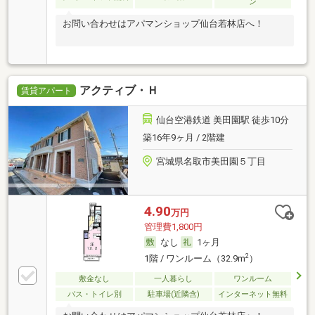
ン
お問い合わせはアパマンショップ仙台若林店へ！
アクティブ・Ｈ
賃貸アパート
仙台空港鉄道 美田園駅 徒歩10分
築16年9ヶ月 / 2階建
宮城県名取市美田園５丁目
4.90
万円
管理費1,800円
なし
1ヶ月
2
1階 / ワンルーム（32.9m
）
敷金なし
一人暮らし
ワンルーム
バス・トイレ別
駐車場(近隣含)
インターネット無料