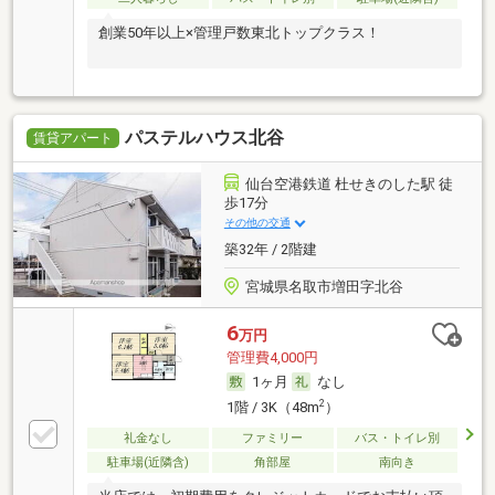
創業50年以上×管理戸数東北トップクラス！
パステルハウス北谷
賃貸アパート
仙台空港鉄道 杜せきのした駅 徒
歩17分
その他の交通
築32年 / 2階建
宮城県名取市増田字北谷
6
万円
管理費4,000円
1ヶ月
なし
2
1階 / 3K（48m
）
礼金なし
ファミリー
バス・トイレ別
駐車場(近隣含)
角部屋
南向き