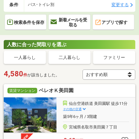
条件
変更する
バス･トイレ別
新着メールを受
検索条件を保存
アプリで探す
取る
人数に合った間取りを選ぶ
一人暮らし
二人暮らし
ファミリー
4,580
件
が該当しました。
ベレオＫ美田園
賃貸マンション
仙台空港鉄道 美田園駅 徒歩11分
その他の交通
築5年6ヶ月 / 3階建
宮城県名取市美田園７丁目