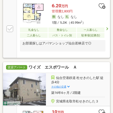
6.20
万円
管理費2,800円
なし
なし
2
1階 / 1LDK（45.99m
）
礼金なし
敷金なし
一人暮らし
二人暮らし
バス・トイレ別
駐車場(近隣含)
お部屋探しはアパマンショップ仙台若林店で◎
ワイズ エスポワール Ａ
賃貸アパート
仙台空港鉄道 杜せきのした駅 徒
歩4分
その他の交通
築16年6ヶ月 / 2階建
宮城県名取市杜せきのした３
10
万円