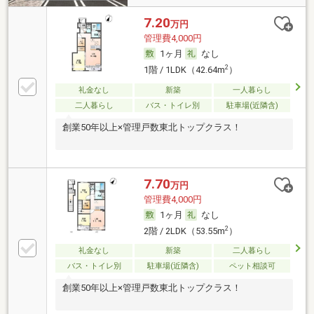
7.20
万円
管理費4,000円
1ヶ月
なし
2
1階 / 1LDK（42.64m
）
礼金なし
新築
一人暮らし
二人暮らし
バス・トイレ別
駐車場(近隣含)
創業50年以上×管理戸数東北トップクラス！
7.70
万円
管理費4,000円
1ヶ月
なし
2
2階 / 2LDK（53.55m
）
礼金なし
新築
二人暮らし
バス・トイレ別
駐車場(近隣含)
ペット相談可
創業50年以上×管理戸数東北トップクラス！