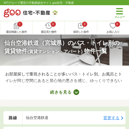
NTTグループ運営の不動産総合サイト goo住宅・不動産
1
0
0
0
最近検索した条件
最近見た物件
保存した条件
お気に入り
仙台空港鉄道（宮城県）のバス・トイレ別の
賃貸物件
物件一覧
(賃貸マンション・アパート)
お部屋探しで重視されることが多いバス・トイレ別。お風呂とト
イレが同じ空間にあると居心地の悪さを感じ、ゆっくりできない
という方も多いのではないでしょうか？ここでは、ストレスなく
続きを見る
快適に暮らせるバス・トイレ別の物件を紹介します。バス・トイ
レ別の物件は間取りや設備がさまざまなので、理想のお部屋を探
してみてくださいね。
路線
変更する
仙台空港鉄道