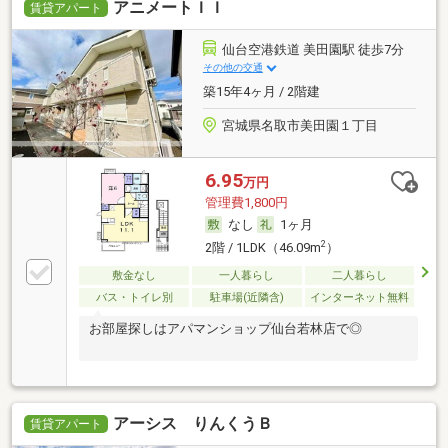
アニメートＩＩ
賃貸アパート
仙台空港鉄道 美田園駅 徒歩7分
その他の交通
築15年4ヶ月 / 2階建
宮城県名取市美田園１丁目
6.95
万円
管理費1,800円
なし
1ヶ月
2
2階 / 1LDK（46.09m
）
敷金なし
一人暮らし
二人暮らし
バス・トイレ別
駐車場(近隣含)
インターネット無料
お部屋探しはアパマンショップ仙台若林店で◎
アーシス りんくうＢ
賃貸アパート