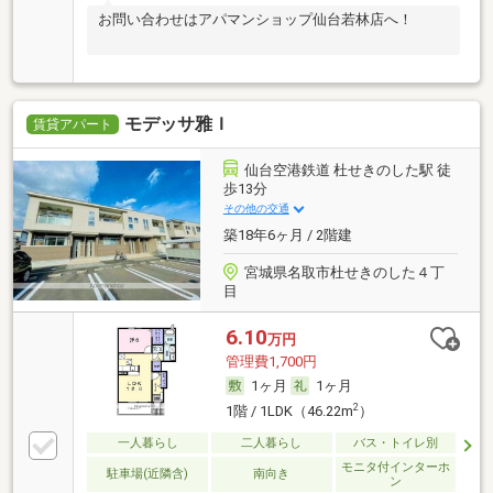
お問い合わせはアパマンショップ仙台若林店へ！
モデッサ雅Ｉ
賃貸アパート
仙台空港鉄道 杜せきのした駅 徒
歩13分
その他の交通
築18年6ヶ月 / 2階建
宮城県名取市杜せきのした４丁
目
6.10
万円
管理費1,700円
1ヶ月
1ヶ月
2
1階 / 1LDK（46.22m
）
一人暮らし
二人暮らし
バス・トイレ別
モニタ付インターホ
駐車場(近隣含)
南向き
ン