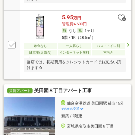
5.95
万円
管理費4,600円
なし
1ヶ月
2
5階 / 1K（28.6m
）
敷金なし
一人暮らし
バス・トイレ別
駐車場(近隣含)
インターネット無料
南向き
当店では、初期費用をクレジットカードでお支払い頂
けます☆
美田園８丁目アパート工事
賃貸アパート
仙台空港鉄道 美田園駅 徒歩16分
その他の交通
新築 / 2階建
宮城県名取市美田園８丁目