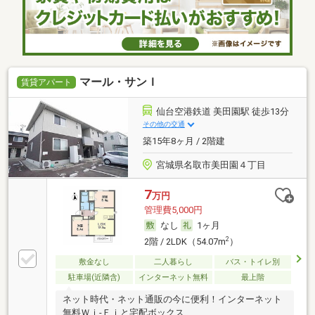
マール・サンＩ
賃貸アパート
仙台空港鉄道 美田園駅 徒歩13分
その他の交通
築15年8ヶ月 / 2階建
宮城県名取市美田園４丁目
7
万円
管理費5,000円
なし
1ヶ月
2
2階 / 2LDK（54.07m
）
敷金なし
二人暮らし
バス・トイレ別
駐車場(近隣含)
インターネット無料
最上階
ネット時代・ネット通販の今に便利！インターネット
無料Ｗｉ-Ｆｉと宅配ボックス