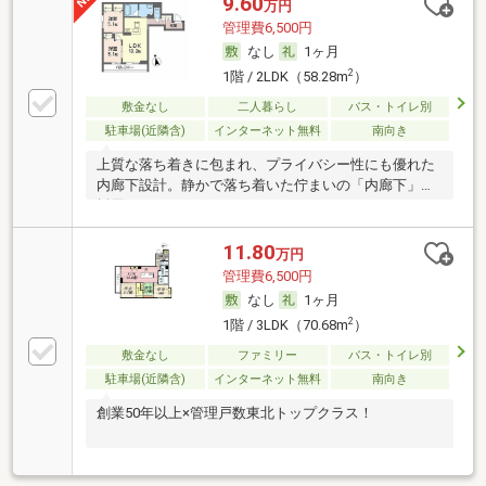
9.60
万円
管理費6,500円
なし
1ヶ月
2
1階 / 2LDK（58.28m
）
敷金なし
二人暮らし
バス・トイレ別
駐車場(近隣含)
インターネット無料
南向き
上質な落ち着きに包まれ、プライバシー性にも優れた
内廊下設計。静かで落ち着いた佇まいの「内廊下」を
採用
11.80
万円
管理費6,500円
なし
1ヶ月
2
1階 / 3LDK（70.68m
）
敷金なし
ファミリー
バス・トイレ別
駐車場(近隣含)
インターネット無料
南向き
創業50年以上×管理戸数東北トップクラス！