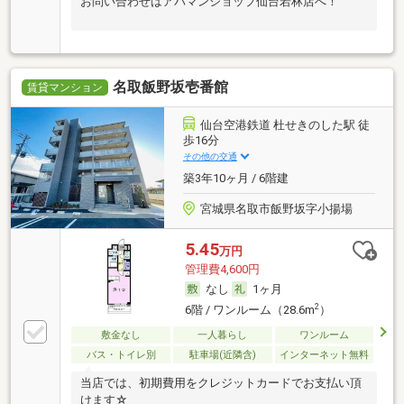
お問い合わせはアパマンショップ仙台若林店へ！
名取飯野坂壱番館
賃貸マンション
仙台空港鉄道 杜せきのした駅 徒
歩16分
その他の交通
築3年10ヶ月 / 6階建
宮城県名取市飯野坂字小揚場
5.45
万円
管理費4,600円
なし
1ヶ月
2
6階 / ワンルーム（28.6m
）
敷金なし
一人暮らし
ワンルーム
バス・トイレ別
駐車場(近隣含)
インターネット無料
当店では、初期費用をクレジットカードでお支払い頂
けます☆