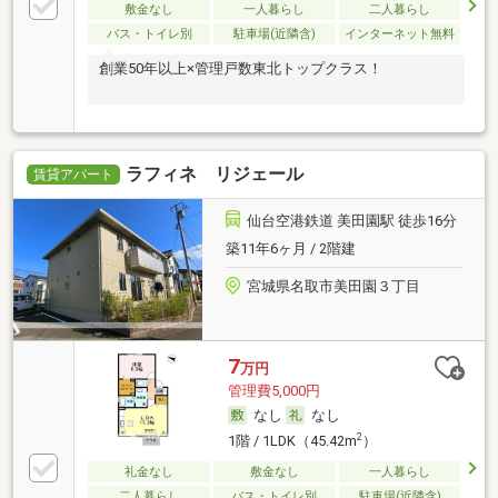
敷金なし
一人暮らし
二人暮らし
バス・トイレ別
駐車場(近隣含)
インターネット無料
創業50年以上×管理戸数東北トップクラス！
ラフィネ リジェール
賃貸アパート
仙台空港鉄道 美田園駅 徒歩16分
築11年6ヶ月 / 2階建
宮城県名取市美田園３丁目
7
万円
管理費5,000円
なし
なし
2
1階 / 1LDK（45.42m
）
礼金なし
敷金なし
一人暮らし
二人暮らし
バス・トイレ別
駐車場(近隣含)