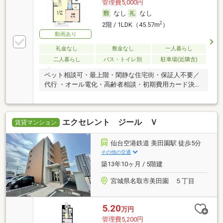
管理費5,000円
なし
なし
2
2階 / 1LDK（45.57m
）
動画あり
礼金なし
敷金なし
一人暮らし
二人暮らし
バス・トイレ別
駐車場(近隣含)
ペット相談可・最上階・閑静な住宅街・保証人不要／
代行 ・オール電化・高齢者相談・初期費用カード決済
可
エクセレント ジール Ｖ
賃貸マンション
仙台空港鉄道 美田園駅 徒歩5分
その他の交通
築13年10ヶ月 / 5階建
宮城県名取市美田園 ５丁目
5.20
万円
管理費5,200円