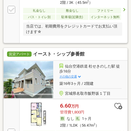
2
2階 / 3K（45.5m
）
礼金なし
敷金なし
ファミリー
バス・トイレ別
駐車場(近隣含)
インターネット無料
当店では、初期費用をクレジットカードでお支払い頂
けます☆
イースト・シップ参番館
賃貸アパート
仙台空港鉄道 杜せきのした駅 徒
歩16分
その他の交通
築16年3ヶ月 / 2階建
宮城県名取市飯野坂１丁目
6.60
万円
管理費1,800円
なし
1ヶ月
2
2階 / 1LDK（56.47m
）