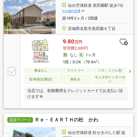
仙台空港鉄道 美田園駅 徒歩7分
その他の交通
築18年2ヶ月 / 2階建
宮城県名取市美田園６丁目
9.80
万円
管理費2,000円
なし
1ヶ月
2
1階 / 3LDK（78.5m
）
敷金なし
ファミリー
バス・トイレ別
モニタ付インターホ
駐車場(近隣含)
南向き
ン
当店では、初期費用をクレジットカードでお支払い頂
けます☆
Ｒｅ・ＥＡＲＴＨの杜 かわ
賃貸アパート
仙台空港鉄道 杜せきのした駅 徒