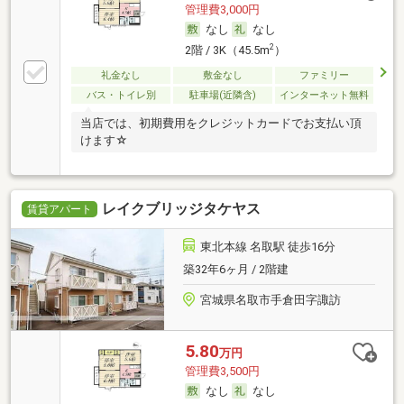
管理費3,000円
なし
なし
2
2階 / 3K（45.5m
）
礼金なし
敷金なし
ファミリー
バス・トイレ別
駐車場(近隣含)
インターネット無料
当店では、初期費用をクレジットカードでお支払い頂
けます☆
レイクブリッジタケヤス
賃貸アパート
東北本線 名取駅 徒歩16分
築32年6ヶ月 / 2階建
宮城県名取市手倉田字諏訪
5.80
万円
管理費3,500円
なし
なし