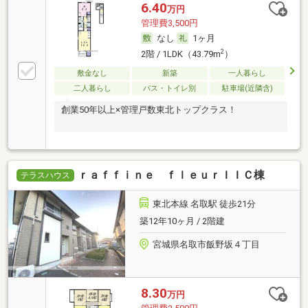
6.40
万円
管理費3,500円
なし
1ヶ月
2
2階 / 1LDK（43.79m
）
敷金なし
新築
一人暮らし
二人暮らし
バス・トイレ別
駐車場(近隣含)
創業50年以上×管理戸数東北トップクラス！
ｒａｆｆｉｎｅ ｆｌｅｕｒＩＩＣ棟
テラスハウス
東北本線 名取駅 徒歩21分
築12年10ヶ月 / 2階建
宮城県名取市飯野坂４丁目
8.30
万円