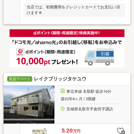
当店では、初期費用をクレジットカードでお支払い頂
けます☆
レイクブリッジタケユウ
賃貸アパート
東北本線 名取駅 徒歩16分
築32年6ヶ月 / 2階建
宮城県名取市手倉田字諏訪
5.20
万円