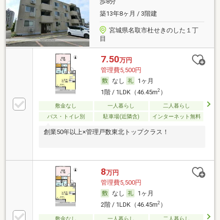
歩8分
築13年8ヶ月 / 3階建
宮城県名取市杜せきのした１丁
目
7.50
万円
管理費5,500円
なし
1ヶ月
2
1階 / 1LDK（46.45m
）
敷金なし
一人暮らし
二人暮らし
バス・トイレ別
駐車場(近隣含)
インターネット無料
創業50年以上×管理戸数東北トップクラス！
8
万円
管理費5,500円
なし
1ヶ月
2
2階 / 1LDK（46.45m
）
敷金なし
一人暮らし
二人暮らし