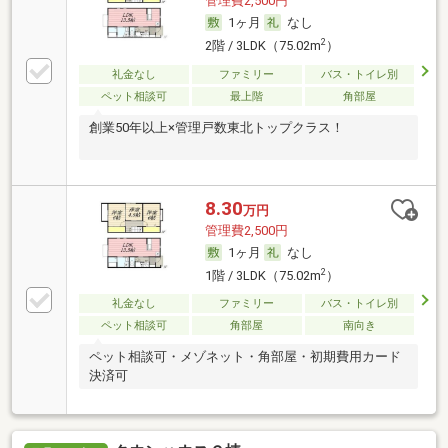
管理費2,500円
1ヶ月
なし
2
2階 / 3LDK（75.02m
）
礼金なし
ファミリー
バス・トイレ別
ペット相談可
最上階
角部屋
創業50年以上×管理戸数東北トップクラス！
8.30
万円
管理費2,500円
1ヶ月
なし
2
1階 / 3LDK（75.02m
）
礼金なし
ファミリー
バス・トイレ別
ペット相談可
角部屋
南向き
ペット相談可・メゾネット・角部屋・初期費用カード
決済可