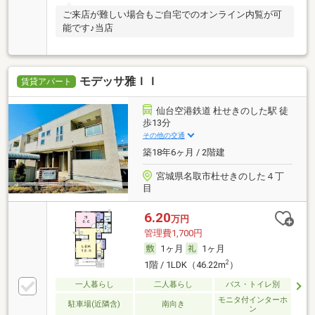
ご来店が難しい場合もご自宅でのオンライン内覧が可
能です♪当店
モデッサ雅ＩＩ
賃貸アパート
仙台空港鉄道 杜せきのした駅 徒
歩13分
その他の交通
築18年6ヶ月 / 2階建
宮城県名取市杜せきのした４丁
目
6.20
万円
管理費1,700円
1ヶ月
1ヶ月
2
1階 / 1LDK（46.22m
）
一人暮らし
二人暮らし
バス・トイレ別
モニタ付インターホ
駐車場(近隣含)
南向き
ン