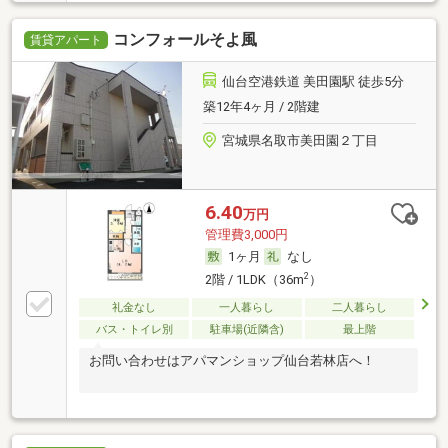
コンフォールそよ風
賃貸アパート
仙台空港鉄道 美田園駅 徒歩5分
築12年4ヶ月 / 2階建
宮城県名取市美田園２丁目
6.40
万円
管理費3,000円
1ヶ月
なし
2
2階 / 1LDK（36m
）
礼金なし
一人暮らし
二人暮らし
バス・トイレ別
駐車場(近隣含)
最上階
お問い合わせはアパマンショップ仙台若林店へ！