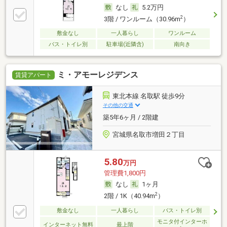
なし
5.2万円
2
3階 / ワンルーム（30.96m
）
敷金なし
一人暮らし
ワンルーム
バス・トイレ別
駐車場(近隣含)
南向き
ミ・アモーレジデンス
賃貸アパート
東北本線 名取駅 徒歩9分
その他の交通
築5年6ヶ月 / 2階建
宮城県名取市増田２丁目
5.80
万円
管理費1,800円
なし
1ヶ月
2
2階 / 1K（40.94m
）
敷金なし
一人暮らし
バス・トイレ別
モニタ付インターホ
インターネット無料
最上階