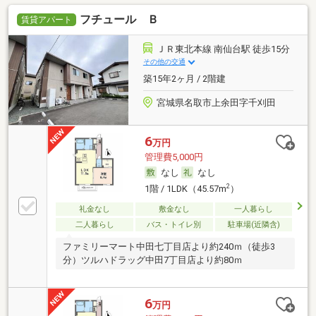
フチュール Ｂ
賃貸アパート
ＪＲ東北本線 南仙台駅 徒歩15分
その他の交通
築15年2ヶ月 / 2階建
宮城県名取市上余田字千刈田
6
万円
管理費5,000円
なし
なし
2
1階 / 1LDK（45.57m
）
礼金なし
敷金なし
一人暮らし
二人暮らし
バス・トイレ別
駐車場(近隣含)
ファミリーマート中田七丁目店より約240ｍ（徒歩3
分）ツルハドラッグ中田7丁目店より約80ｍ
6
万円