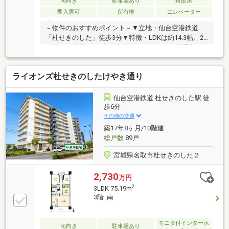
南向き
駐車場あり
角部屋
即入居可
所有権
エレベーター
－物件のおすすめポイント－▼立地・仙台空港鉄道
「杜せきのした」徒歩3分▼特徴・LDKは約14.3帖、2
面採光の横長タイプ・L字型キッチンは使い勝手良
好・リビング横に足をのばしてくつろげる和室有・室
内随所に収納スペースを確保・浴室は1418サイズ・ペ
ライオンズ杜せきのしたけやき通り
ット飼育可能(規約制限有)▼設備・オートロック・宅
配ボックス・令和8年6月給湯器新規交換済▼周辺環
境・イオンモール名取 徒歩6分(約420m)・ミニストッ
仙台空港鉄道 杜せきのした駅 徒
プ名取せきのした店 徒歩3分(約190m)■ ご希望の住ま
歩6分
い探しをお手伝いします ━━━━━・・・物件の詳
その他の交通
細・ご相談はお気軽にお問い合わせください。
築17年8ヶ月/10階建
総戸数
89戸
宮城県名取市杜せきのした２
2,730
万円
2
3LDK 75.19m
3階 南
モニタ付インターホ
南向き
駐車場あり