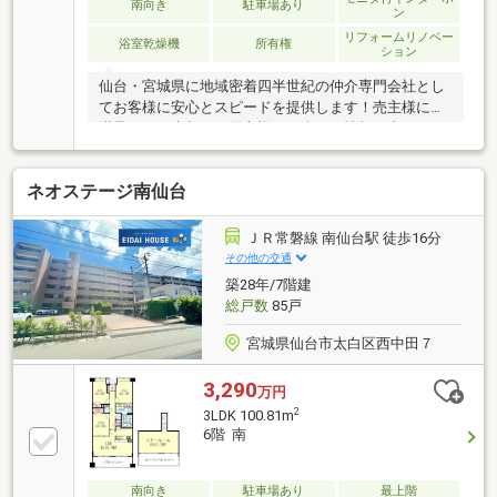
南向き
駐車場あり
ン
リフォームリノベー
浴室乾燥機
所有権
ション
仙台・宮城県に地域密着四半世紀の仲介専門会社とし
てお客様に安心とスピードを提供します！売主様には
満足のいく売却を、買主様には全ての情報の中からラ
イフスタイルに合致した最良の選択をご提案させて頂
きます！
ネオステージ南仙台
ＪＲ常磐線 南仙台駅 徒歩16分
その他の交通
築28年/7階建
総戸数
85戸
宮城県仙台市太白区西中田７
3,290
万円
2
3LDK 100.81m
6階 南
南向き
駐車場あり
最上階