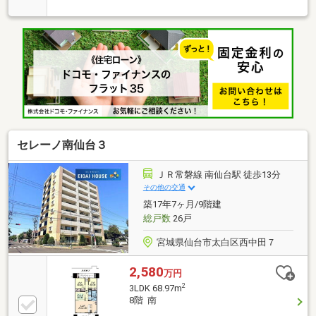
SLDKにリノベしています有償ですが各住戸に1台駐車
場が割り当てられます。南向きなので眺望良好です。
（東向きのお部屋が多いマンションですがこのお部屋
は南向きです）
セレーノ南仙台３
ＪＲ常磐線 南仙台駅 徒歩13分
その他の交通
築17年7ヶ月/9階建
総戸数
26戸
宮城県仙台市太白区西中田７
2,580
万円
2
3LDK 68.97m
8階 南