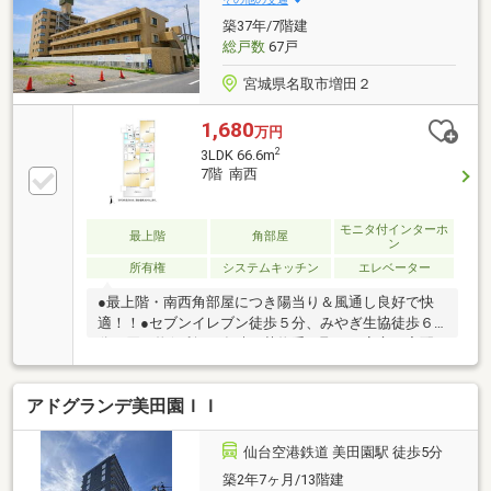
所 徒歩約8分
築37年/7階建
総戸数
67戸
宮城県名取市増田２
1,680
万円
2
3LDK 66.6m
7階 南西
モニタ付インターホ
最上階
角部屋
ン
所有権
システムキッチン
エレベーター
●最上階・南西角部屋につき陽当り＆風通し良好で快
適！！●セブンイレブン徒歩５分、みやぎ生協徒歩６
分で買い物便利●不在時の荷物受け取りも安心！宅配
ボックス完備♪●増田小学校まで徒歩７分、子育て世帯
にもおすすめ♪●防犯面でも安心のモニタ付インターホ
アドグランデ美田園ＩＩ
ン完備
仙台空港鉄道 美田園駅 徒歩5分
築2年7ヶ月/13階建