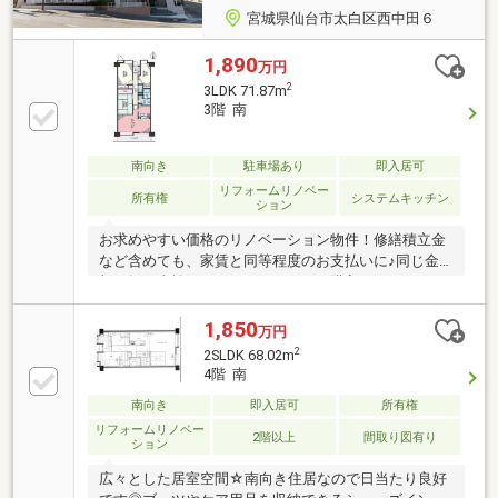
宮城県仙台市太白区西中田６
1,890
万円
2
3LDK 71.87m
3階 南
南向き
駐車場あり
即入居可
リフォームリノベー
所有権
システムキッチン
ション
お求めやすい価格のリノベーション物件！修繕積立金
など含めても、家賃と同等程度のお支払いに♪同じ金
額を毎月支払うのなら、マンション購入おすすめで
す。＝リノベーション＝○内装リノベーション済・ク
ロス貼替（全室 壁・天井）・畳表替え・襖貼替え・
1,850
万円
トイレ新設交換・室内ドア建具塗装・クッションフロ
2
2SLDK 68.02m
ア張替（キッチン、洗面室、トイレ）・洋室×２・カ
4階 南
ーペット→フローリング・照明器具新規交換・ハウス
南向き
即入居可
所有権
クリーニング etc○リフォーム済・キッチン新規交
換・浴室新規交換（2021年6月）・洗面化粧台新規交
リフォームリノベー
2階以上
間取り図有り
ション
換（2022年3月）
広々とした居室空間☆南向き住居なので日当たり良好