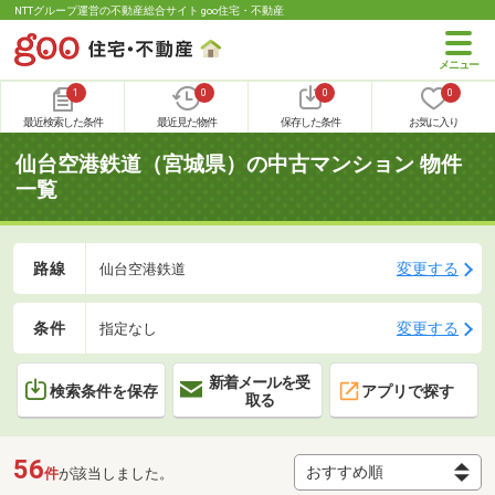
NTTグループ運営の不動産総合サイト goo住宅・不動産
1
0
0
0
最近検索した条件
最近見た物件
保存した条件
お気に入り
仙台空港鉄道（宮城県）の中古マンション 物件
一覧
路線
変更する
仙台空港鉄道
条件
変更する
指定なし
新着メールを受
検索条件を保存
アプリで探す
取る
56
件
が該当しました。