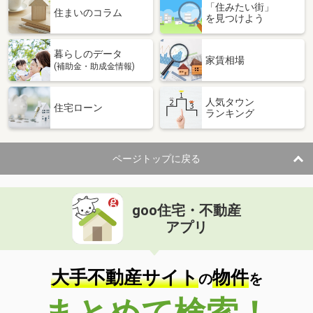
「住みたい街」
住まいのコラム
を見つけよう
暮らしのデータ
家賃相場
(補助金・助成金情報)
人気タウン
住宅ローン
ランキング
ページトップに戻る
goo住宅・不動産
アプリ
大手不動産サイト
物件
の
を