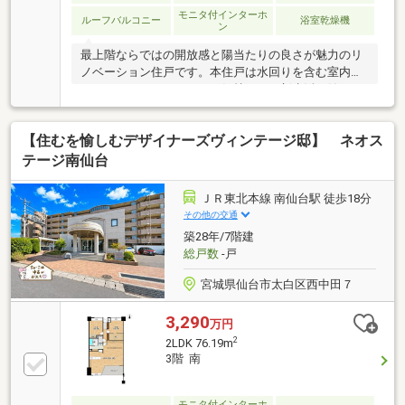
モニタ付インターホ
ルーフバルコニー
浴室乾燥機
ン
最上階ならではの開放感と陽当たりの良さが魅力のリ
ノベーション住戸です。本住戸は水回りを含む室内を
リノベーションしており、気持ちよく新生活を始めら
れます。約13.7帖のフリールームは、書斎や趣味部
屋、お子様のプレイルーム、収納スペースなど、ご家
【住むを愉しむデザイナーズヴィンテージ邸】 ネオス
族のライフスタイルに合わせて自由に活用可能。ペッ
ト飼育も相談でき、大切な家族と一緒に快適な暮らし
テージ南仙台
を実現できます。また、西中田小学校・柳生中学校ま
でともに徒歩約6分と、お子様の通学にも安心の住環
ＪＲ東北本線 南仙台駅 徒歩18分
境。開放感と利便性、そして室内の美しさを兼ね備え
その他の交通
た、魅力ある一邸です。
築28年/7階建
総戸数
-戸
宮城県仙台市太白区西中田７
3,290
万円
2
2LDK 76.19m
3階 南
モニタ付インターホ