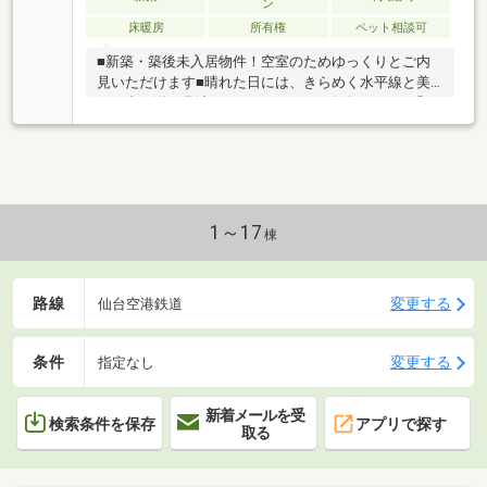
ン
床暖房
所有権
ペット相談可
■新築・築後未入居物件！空室のためゆっくりとご内
見いただけます■晴れた日には、きらめく水平線と美
しい太平洋を見渡せるロケーション■毎年8月には「な
とり夏まつり」の花火大会も鑑賞できます。（天候等
による変更・中止の場合あり）■敷地内平置駐車場
100％確保（車種による）■仙台中心部や仙台空港への
アクセスもスムーズな立地■「オルフィーカ美田園」
隣接！居住者専用カート利用可能■「たからの水」
「たからのミラブルzero」搭載［タカラレーベン
1～17
棟
GROUP］の仲介事業を担う【タカラレーベンリアルネ
ット】レーベン・ネベルシリーズに精通し、業界実績
の多い信頼のおけるスタッフが対応いたします。
路線
変更する
仙台空港鉄道
条件
変更する
指定なし
新着メールを受
検索条件を保存
アプリで探す
取る