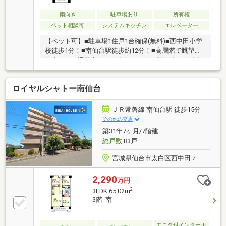
南向き
駐車場あり
所有権
ペット相談可
システムキッチン
エレベーター
【ペット可】■駐車場1住戸1台確保(無料)■西中田小学
校徒歩1分！■南仙台駅徒歩約12分！■高層階で眺望や
陽当たり、通風良好！～永大ハウス工業の強み～仙台
市を中心に宮城県内の多数店舗で展開中！【購入】
【売却】【引っ越し】【リフォーム】など住宅に関す
ロイヤルシャトー南仙台
る様々なご質問はもちろん、ご購入時に気になる住宅
ローン各種税金についても、誠心誠意ご説明させて頂
きます。各店舗ではキッズスペースも完備！お子様連
ＪＲ常磐線 南仙台駅 徒歩15分
れのご家族様で是非お越しください。営業時間：10：
その他の交通
00～18：00（定休日火・水曜日※店舗により変動あ
築31年7ヶ月/7階建
り）現地のご案内も可能ですので、どうぞお気軽にお
総戸数
83戸
問い合わせください！
宮城県仙台市太白区西中田７
2,290
万円
2
3LDK 65.02m
3階 南
モニタ付インターホ