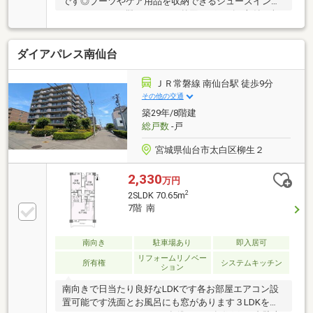
です◎ブーツやケア用品を収納できるシューズイン・
クロゼットは、靴だけでなく外回りグッズの収納も頼
れます！二重サッシなので遮音性や断熱性もアップ◎
お客さんが多い方にも安心の来客用駐車場付なので、
ダイアパレス南仙台
車での来訪者も呼びやすくなります☆内覧いつでも可
能ですので、お気軽にお問い合わせください♪
ＪＲ常磐線 南仙台駅 徒歩9分
その他の交通
築29年/8階建
総戸数
-戸
宮城県仙台市太白区柳生２
2,330
万円
2
2SLDK 70.65m
7階 南
南向き
駐車場あり
即入居可
リフォームリノベー
所有権
システムキッチン
ション
南向きで日当たり良好なLDKです各お部屋エアコン設
置可能です洗面とお風呂にも窓があります３LDKを２