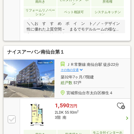
南向き
所有権
ン
リフォームリノベー
ペット相談可
システムキッチン
ション
＼＼お す す め ポ イ ン ト／／－デザイン
性に優れた上質空間－ まるでモデルルームの様な
高いデザイン性が魅力のマンションです－暮らしやす
い住環境－ スーパーや商業施設が近く 毎日のお買
い物がとっても 便利なエリアです♪－2023年リノベ
ナイスアーバン南仙台第１
ーション－ すでにリノベーション済みの為 お引き
渡し後すぐに新生活を 始められます＊° 一点もの高
品質ヴィンテージマンション-------------------------------------
ＪＲ常磐線 南仙台駅 徒歩22分
----- 仙 台 不 動 産 の 相 談 所
その他の交通
築32年7ヶ月/7階建
総戸数
57戸
宮城県仙台市太白区柳生４
1,590
万円
2
2LDK 55.93m
3階 南
モニタ付インターホ