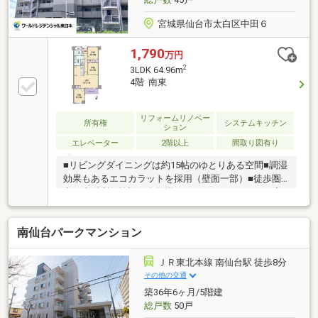
宮城県仙台市太白区中田６
1,790
万円
2
3LDK 64.96m
4階 南東
リフォームリノベー
所有権
システムキッチン
ション
エレベーター
2階以上
間取り図有り
■リビングダイニングは約15帖のゆとりある空間■調湿
効果もあるエコカラットを採用（壁面一部）■徒歩圏
内に生活利便施設が多数揃っています■キッチンと廊
下から2WAYアクセスできるパウダールームリノベー
ション内容・キッチン交換・ユニットバス交換・洗面
南仙台パークマンション
化粧台交換・トイレ交換・建具交換・配管更新・クロ
ス貼替・床材貼替・ハウスクリーニング
ＪＲ東北本線 南仙台駅 徒歩8分
その他の交通
築36年6ヶ月/5階建
総戸数
50戸