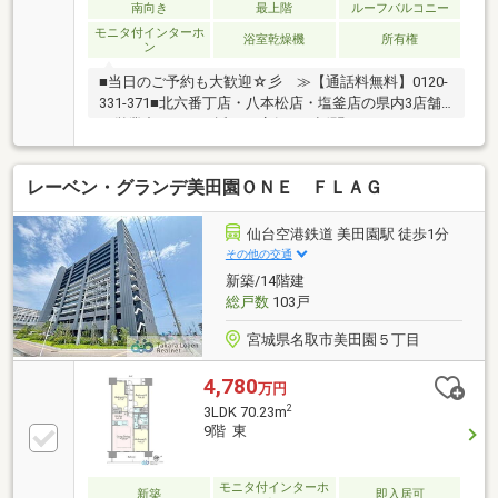
南向き
最上階
ルーフバルコニー
モニタ付インターホ
浴室乾燥機
所有権
ン
■当日のご予約も大歓迎☆彡 ≫【通話料無料】0120-
331-371■北六番丁店・八本松店・塩釜店の県内3店舗
で営業中！ ≫お近くの店舗でお話聞かせてください
♪＼アピールポイント*。／・13.7帖のフリースペース♪
家族みんなの寝室や共同の子供部屋に♪・ペットと住
レーベン・グランデ美田園ＯＮＥ ＦＬＡＧ
めるマンション♪※要承認・飼育細則有・オートロッ
ク、宅配ボックス、トランクルーム⇒充実の設備♪・駐
車場あり⇒最新の空き状況はお気軽にお問い合わせく
仙台空港鉄道 美田園駅 徒歩1分
ださい♪≪0120-331-371≫＼周辺環境*。／▼西中田小
その他の交通
学校 徒歩6分▼柳生中学校 徒歩6分▼ローソン 徒
新築/14階建
歩10分▼ウエルシア 徒歩7分▼ヨークベニマル 徒
総戸数
103戸
歩16分
宮城県名取市美田園５丁目
4,780
万円
2
3LDK 70.23m
9階 東
モニタ付インターホ
新築
即入居可