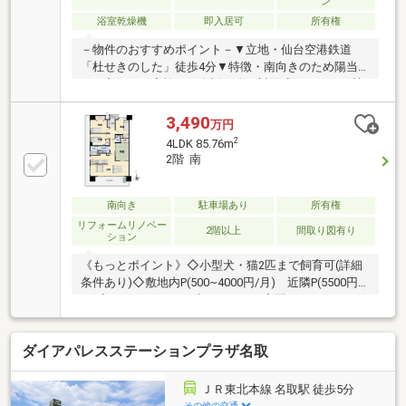
ン
浴室乾燥機
即入居可
所有権
－物件のおすすめポイント－▼立地・仙台空港鉄道
「杜せきのした」徒歩4分▼特徴・南向きのため陽当
たり良好・ご家族との会話も弾む対面式キッチン、勝
手口付・室内随所に収納スペースを確保・開放感のあ
るワイドバルコニー▼設備・食洗機・追い焚き機能・
3,490
万円
浴室暖房乾燥機・TVモニタ付インターホン・オートロ
2
4LDK 85.76m
ック・宅配BOX▼周辺環境・イオンモール名取 徒歩6
2階 南
分(約440m)・名取市立増田小学校 徒歩10分(約
750m)・名取市立増田中学校 徒歩5分(約400m)■ ご希
望の住まい探しをお手伝いします ━━━━━・・・物
南向き
駐車場あり
所有権
件の詳細・ご相談はお気軽にお問い合わせください。
リフォームリノベー
2階以上
間取り図有り
ション
《もっとポイント》◇小型犬・猫2匹まで飼育可(詳細
条件あり)◇敷地内P(500~4000円/月) 近隣P(5500円/
月)◇オートロック・防犯カメラ・宅配ボックスなど館
内設備有◇完成前のお問い合わせもお気軽にどうぞ+
《教育環境》＊名取市立増田小学校 徒歩約12分＊名
ダイアパレスステーションプラザ名取
取市立増田中学校 徒歩約5分＊なとり認定こども
園 徒歩約10分《生活環境》＊ミニストップ名取せき
のした店 徒歩約4分＊薬王堂名取杜せきのした店
ＪＲ東北本線 名取駅 徒歩5分
徒歩約5分＊イオンモール名取 徒歩約7分＊名取市役
その他の交通