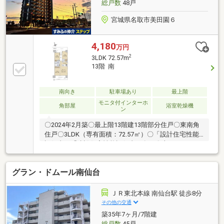
総戸数
48戸
円）◆玄関鍵はハンズフリーシステム採用◇宅配ボッ
クス完備◆ペット飼育可能（規約による制限有）
宮城県名取市美田園６
4,180
万円
2
3LDK 72.57m
13階 南
南向き
駐車場あり
最上階
モニタ付インターホ
角部屋
浴室乾燥機
ン
〇2024年2月築〇最上階13階建13階部分住戸〇東南角
住戸〇3LDK（専有面積：72.57㎡）〇「設計住宅性能
評価書」「建設住宅性能評価書」有り〇本マンション
南側隣地に「美田園風の音公園」有り（徒歩1分 約
50m）〇リビングからは南方面・東方面の眺望が望め
グラン・ドムール南仙台
ます。
ＪＲ東北本線 南仙台駅 徒歩8分
その他の交通
築35年7ヶ月/7階建
総戸数
45戸