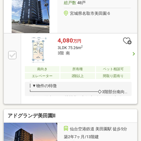
総戸数
48戸
宮城県名取市美田園６
4,080
万円
2
3LDK 75.26m
3階 南
南向き
所有権
ペット相談可
エレベーター
2階以上
間取り図有り
┃▼物件の特徴
┗━━━━━━━━━━━━━━━━◇3階部分南向
き住戸 陽当たり・眺望共に良好◇ダイニング部分に
はアクセントクロス設置◆キッチンはIHクッキングヒ
ーター仕様、 水栓一体型の浄水器付◇浴室は1418サ
アドグランデ美田園Ⅱ
イズ、保温浴槽採用、 梅雨時期にも便利な換気乾燥
暖房機能付◇室内の段差が少ないフラットフロア設計
◇2024年2月建築◆都市ガス採用マンション◇敷地内
仙台空港鉄道 美田園駅 徒歩5分
平置駐車場が全戸分有◆屋外平置き駐車場の場合、月
築2年7ヶ月/13階建
額使用料無料※その他区画の場合月額：3 000円～7 000