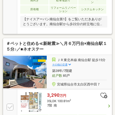
南向き
駐車場あり
ン
リフォームリノベー
所有権
システムキッチン
ション
【ナイスアーバン南仙台第1】をご覧いただきありが
とうございます。南仙台駅から歩22分の好立地に位置
する、2LDKの中古マンションです。現在、◆南向き・
日当たり良好 ◆各居室収納スペース有りという点でも
注目されていますが、さらに南向きやシステムキッチ
＃ペットと住める≪新耐震≫＼月６万円台×南仙台駅１
ンなど、日々の暮らしを快適にする設備が満載です。
都市近郊で快適に暮らしたいファミリー層の方にぴっ
５分♪／■ネオステー
たりの、開放感あふれる住環境が魅力。周辺にはスー
パーや学校も近く、家事や子育てもスムーズに行えま
ＪＲ東北本線 南仙台駅 徒歩15分
す。室内は陽当り・通風ともに良好で、家族団らんの
その他の交通
時間がもっと楽しくなるはずです。実際のお部屋の雰
築28年/7階建
囲気や、周辺の利便性をぜひ現地でお確かめくださ
総戸数
85戸
い。
宮城県仙台市太白区西中田７
3,290
万円
2
3SLDK 100.81m
7階 南