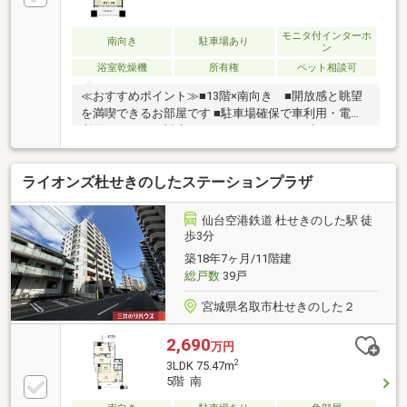
▼設備・オール電化・浴室乾燥機▼周辺環境・COOP
MIYAGI名取西店 徒歩2分(約100m)■ ご希望の住まい探
しをお手伝いします ━━━━━・・・物件の詳細・ご
モニタ付インターホ
南向き
駐車場あり
ン
相談はお気軽にお問い合わせください。
浴室乾燥機
所有権
ペット相談可
≪おすすめポイント≫■13階×南向き ■開放感と眺望
を満喫できるお部屋です ■駐車場確保で車利用・電車
利用どちらにも対応■3LDK＋WIC、74.95平米のゆとり
ある居住空間■オール電化採用！■ペット飼育可
ライオンズ杜せきのしたステーションプラザ
仙台空港鉄道 杜せきのした駅 徒
歩3分
築18年7ヶ月/11階建
総戸数
39戸
宮城県名取市杜せきのした２
2,690
万円
2
3LDK 75.47m
5階 南