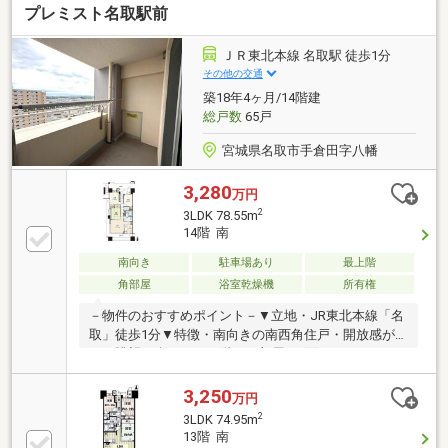
プレミスト名取駅前
井・壁クロス貼替●フローリング張替（リビングダイ
ニング・キッチン・廊下・洋室）●クッションフロア
張替（洗面室・トイレ）●玄関フロアタイル上張●キッ
ＪＲ東北本線 名取駅 徒歩1分
チン・ユニットバス・洗面化粧台・トイレ交換●建具
その他の交通
交換 ●給湯器交換●下駄箱交換(トールタイプ) ●玄関に
築18年4ヶ月/14階建
人感センサー設置●玄関壁にエコカラット●和室→洋室
総戸数
65戸
に変更●洗濯パン、洗濯水栓交換 等
宮城県名取市手倉田字八幡
3,280
万円
2
3LDK 78.55m
14階 南
南向き
駐車場あり
最上階
角部屋
浴室乾燥機
所有権
－物件のおすすめポイント－▼立地・JR東北本線「名
取」徒歩1分▼特徴・南向きの南西角住戸・開放感が
あり眺望を楽しめる14階のお部屋・2面バルコニー・3
面開口につき通風・採光良好・全居室6帖以上の広
さ・LDKは約16帖、和室が隣接・会話が弾む対面式キ
3,250
万円
ッチン、食品庫有・廊下2ヶ所の収納やWICなど、随所
2
3LDK 74.95m
に収納を確保・住戸の独立性を高める玄関アルコーブ
13階 南