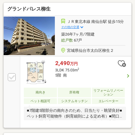
グランドパレス柳生
ＪＲ東北本線 南仙台駅 徒歩15分
その他の交通
築26年7ヶ月/7階建
総戸数
67戸
宮城県仙台市太白区柳生２
2,490
万円
2
3LDK 75.03m
5階 南
リフォームリノベー
南向き
所有権
ション
ペット相談可
システムキッチン
エレベーター
■7階建5階部分の南向きのため、日当たり・眺望良好■
ペット飼育可能物件（飼育細則による定め有）■間口
8.1mの開放感のあるワイドスパン■一階に各戸専用の
トランクルームあり（使用料無償）■安心安全のオー
トロックマンション【リノベーション内容】●全室天