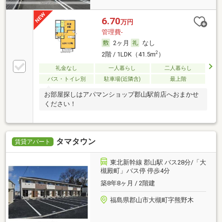
6.70
万円
管理費-
2ヶ月
なし
2
2階 / 1LDK（41.5m
）
礼金なし
一人暮らし
二人暮らし
バス・トイレ別
駐車場(近隣含)
最上階
お部屋探しはアパマンショップ郡山駅前店へおまかせ
ください！
タマタウン
賃貸アパート
東北新幹線 郡山駅 バス28分/「大
槻殿町」バス停 停歩4分
築8年8ヶ月 / 2階建
福島県郡山市大槻町字熊野木