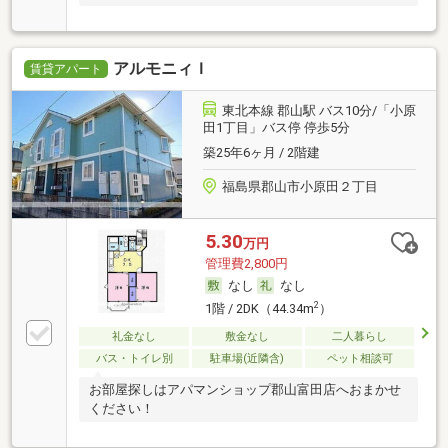
アルモニィＩ
賃貸アパート
東北本線 郡山駅 バス10分/「小原
田1丁目」バス停 停歩5分
築25年6ヶ月 / 2階建
福島県郡山市小原田２丁目
5.30
万円
管理費2,800円
なし
なし
2
1階 / 2DK（44.34m
）
礼金なし
敷金なし
二人暮らし
バス・トイレ別
駐車場(近隣含)
ペット相談可
お部屋探しはアパマンショップ郡山富田店へおまかせ
ください！