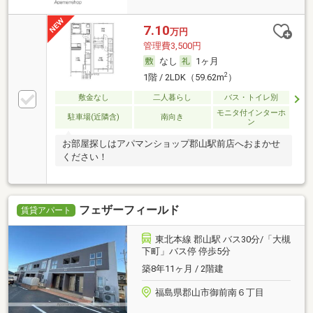
7.10
万円
管理費3,500円
なし
1ヶ月
2
1階 / 2LDK（59.62m
）
敷金なし
二人暮らし
バス・トイレ別
モニタ付インターホ
駐車場(近隣含)
南向き
ン
お部屋探しはアパマンショップ郡山駅前店へおまかせ
ください！
フェザーフィールド
賃貸アパート
東北本線 郡山駅 バス30分/「大槻
下町」バス停 停歩5分
築8年11ヶ月 / 2階建
福島県郡山市御前南６丁目