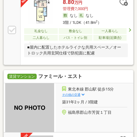
8.80
万円
管理費7,000円
なし
なし
2
3階 / 1LDK（41.8m
）
礼金なし
敷金なし
一人暮らし
二人暮らし
バス・トイレ別
駐車場(近隣含)
■屋内に配置したホテルライクな共用スペース／オー
トロック共用玄関仕様で防犯面に配慮
ファミール・エスト
賃貸マンション
東北本線 郡山駅 徒歩15分
その他の交通
築31年2ヶ月 / 3階建
福島県郡山市芳賀１丁目