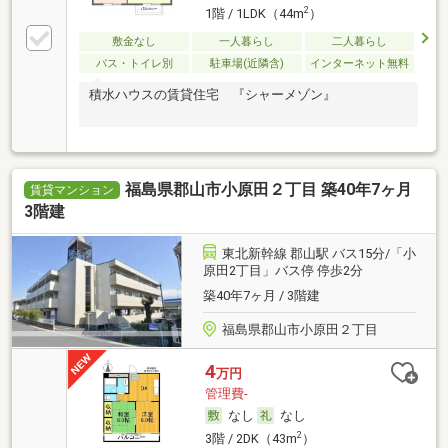
2
1階 / 1LDK（44m
）
敷金なし
一人暮らし
二人暮らし
バス・トイレ別
駐車場(近隣含)
インターネット無料
積水ハウスの賃貸住宅 『シャーメゾン』
福島県郡山市小原田２丁目 築40年7ヶ月
賃貸マンション
3階建
東北新幹線 郡山駅 バス15分/「小
原田2丁目」バス停 停歩2分
築40年7ヶ月 / 3階建
福島県郡山市小原田２丁目
4
万円
管理費-
なし
なし
2
3階 / 2DK（43m
）