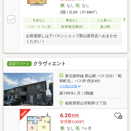
なし
なし
2
2階 / 2LDK（51.84m
）
礼金なし
敷金なし
二人暮らし
バス・トイレ別
駐車場(近隣含)
最上階
お部屋探しはアパマンショップ郡山富田店へおまかせ
ください！
クラヴィエント
賃貸アパート
東北新幹線 郡山駅 バス12分/「昭
和町北」バス停 停歩4分
その他の交通
築15年8ヶ月 / 2階建
福島県郡山市昭和２丁目
6.20
万円
管理費5,000円
なし
1ヶ月