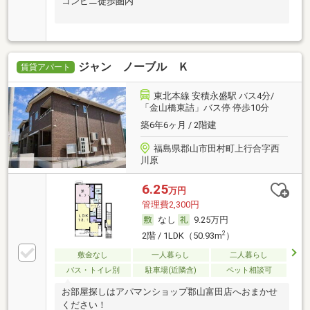
コンビニ徒歩圏内
ジャン ノーブル Ｋ
賃貸アパート
東北本線 安積永盛駅 バス4分/
「金山橋東詰」バス停 停歩10分
築6年6ヶ月 / 2階建
福島県郡山市田村町上行合字西
川原
6.25
万円
管理費2,300円
なし
9.25万円
2
2階 / 1LDK（50.93m
）
敷金なし
一人暮らし
二人暮らし
バス・トイレ別
駐車場(近隣含)
ペット相談可
お部屋探しはアパマンショップ郡山富田店へおまかせ
ください！