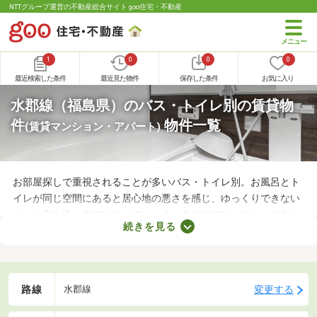
NTTグループ運営の不動産総合サイト goo住宅・不動産
1
0
0
0
最近検索した条件
最近見た物件
保存した条件
お気に入り
水郡線（福島県）のバス・トイレ別の賃貸物
件
物件一覧
(賃貸マンション・アパート)
お部屋探しで重視されることが多いバス・トイレ別。お風呂とト
イレが同じ空間にあると居心地の悪さを感じ、ゆっくりできない
という方も多いのではないでしょうか？ここでは、ストレスなく
続きを見る
快適に暮らせるバス・トイレ別の物件を紹介します。バス・トイ
レ別の物件は間取りや設備がさまざまなので、理想のお部屋を探
してみてくださいね。
路線
変更する
水郡線