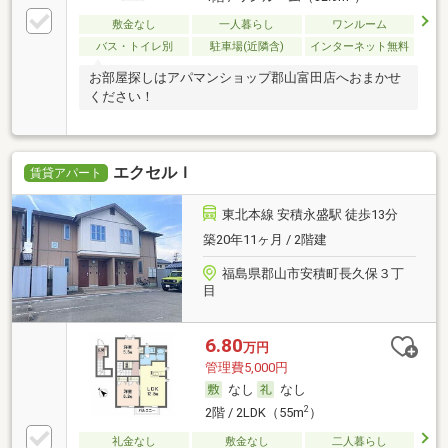
敷金なし
一人暮らし
ワンルーム
バス・トイレ別
駐車場(近隣含)
インターネット無料
お部屋探しはアパマンショップ郡山富田店へおまかせ
ください！
エクセルＩ
賃貸アパート
東北本線 安積永盛駅 徒歩13分
築20年11ヶ月 / 2階建
福島県郡山市安積町長久保３丁
目
6.80
万円
管理費5,000円
なし
なし
2
2階 / 2LDK（55m
）
礼金なし
敷金なし
二人暮らし