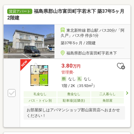
福島県郡山市富田町字若木下 築37年5ヶ月
賃貸アパート
2階建
東北新幹線 郡山駅 バス20分/「阿
久戸」バス停 停歩1分
築37年5ヶ月 / 2階建
福島県郡山市富田町字若木下
3.80
万円
管理費-
なし
なし
2
1階 / 2K（35.92m
）
礼金なし
敷金なし
二人暮らし
バス・トイレ別
駐車場(近隣含)
角部屋
お部屋探しはアパマンショップ郡山富田店へおまかせ
ください！