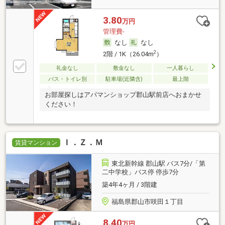
3.80
万円
管理費-
なし
なし
2
2階 / 1K（26.04m
）
礼金なし
敷金なし
一人暮らし
バス・トイレ別
駐車場(近隣含)
最上階
お部屋探しはアパマンショップ郡山駅前店へおまかせ
ください！
Ｉ．Ｚ．Ｍ
賃貸マンション
東北新幹線 郡山駅 バス7分/「第
二中学校」バス停 停歩7分
築4年4ヶ月 / 3階建
福島県郡山市咲田１丁目
8.40
万円