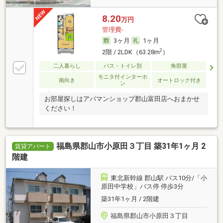
8.20
万円
管理費-
3ヶ月
1ヶ月
2
2階 / 2LDK（63.28m
）
二人暮らし
バス・トイレ別
角部屋
モニタ付インターホ
南向き
オートロック付き
ン
お部屋探しはアパマンショップ郡山富田店へおまかせ
ください！
福島県郡山市小原田３丁目 築31年1ヶ月 2
賃貸アパート
階建
東北新幹線 郡山駅 バス10分/「小
原田中学校」バス停 停歩3分
築31年1ヶ月 / 2階建
福島県郡山市小原田３丁目