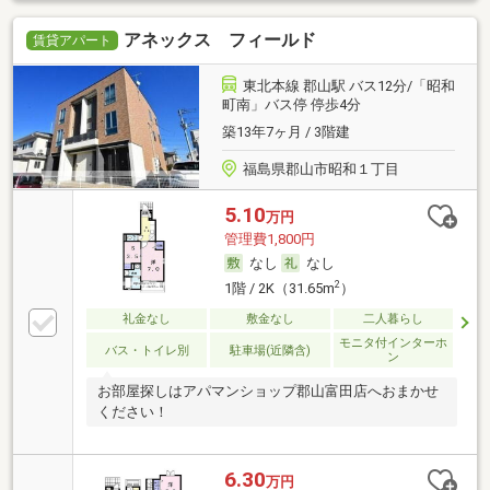
アネックス フィールド
賃貸アパート
東北本線 郡山駅 バス12分/「昭和
町南」バス停 停歩4分
築13年7ヶ月 / 3階建
福島県郡山市昭和１丁目
5.10
万円
管理費1,800円
なし
なし
2
1階 / 2K（31.65m
）
礼金なし
敷金なし
二人暮らし
モニタ付インターホ
バス・トイレ別
駐車場(近隣含)
ン
お部屋探しはアパマンショップ郡山富田店へおまかせ
ください！
6.30
万円