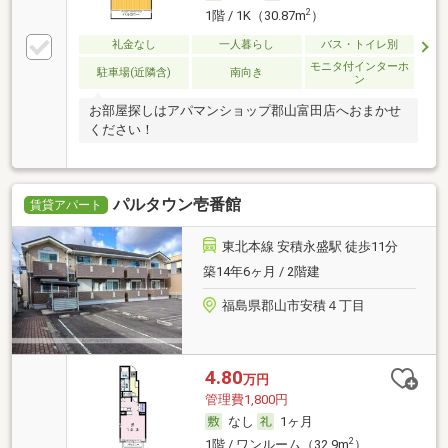
2
1階 / 1K（30.87m
）
礼金なし
一人暮らし
バス・トイレ別
モニタ付インターホ
駐車場(近隣含)
南向き
ン
お部屋探しはアパマンショップ郡山富田店へおまかせ
ください！
パルタウン壱番館
賃貸アパート
東北本線 安積永盛駅 徒歩11分
築14年6ヶ月 / 2階建
福島県郡山市安積４丁目
4.80
万円
管理費1,800円
なし
1ヶ月
2
1階 / ワンルーム（32.9m
）