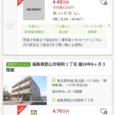
4.40
万円
管理費6,000円
2ヶ月
なし
2
3階 / 2LDK（50.4m
）
礼金なし
二人暮らし
バス・トイレ別
駐車場(近隣含)
最上階
角部屋
芳賀小学校まで徒歩2分！通学楽々☆ヨークベニマル
方八町店まで徒歩7分で買い物にも便利♪
福島県郡山市昭和１丁目 築24年6ヶ月 3
賃貸マンション
階建
東北新幹線 郡山駅 バス10分/「昭
和町南」バス停 停歩5分
築24年6ヶ月 / 3階建
福島県郡山市昭和１丁目
4.70
万円