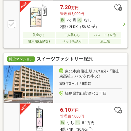
7.20
万円
管理費3,000円
2ヶ月
なし
2
2階 / 2LDK（56.62m
）
礼金なし
二人暮らし
バス・トイレ別
駐車場(近隣含)
ペット相談可
最上階
スイーツファクトリー深沢
賃貸マンション
東北本線 郡山駅 バス8分/「郡山
東高校」バス停 停歩6分
築8年3ヶ月 / 8階建
福島県郡山市深沢１丁目
6.10
万円
管理費4,000円
なし
8.1万円
2
4階 / 1K（30.96m
）