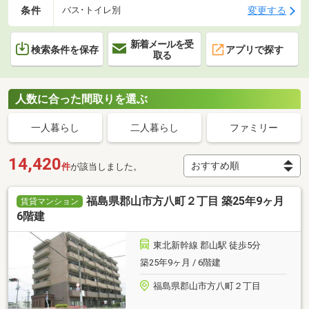
条件
変更する
バス･トイレ別
新着メールを受
検索条件を保存
アプリで探す
取る
人数に合った間取りを選ぶ
一人暮らし
二人暮らし
ファミリー
14,420
件
が該当しました。
福島県郡山市方八町２丁目 築25年9ヶ月
賃貸マンション
6階建
東北新幹線 郡山駅 徒歩5分
築25年9ヶ月 / 6階建
福島県郡山市方八町２丁目