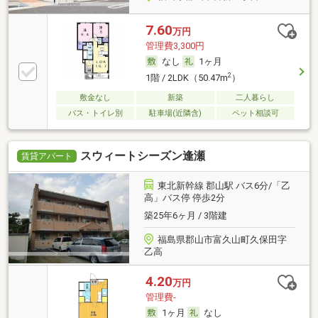
7.60
万円
管理費3,300円
なし
1ヶ月
2
1階 / 2LDK（50.47m
）
敷金なし
新築
二人暮らし
バス・トイレ別
駐車場(近隣含)
ペット相談可
スウィートシーズン逢瀬
賃貸アパート
東北新幹線 郡山駅 バス6分/「乙
高」バス停 停歩2分
築25年6ヶ月 / 3階建
福島県郡山市富久山町久保田字
乙高
4.20
万円
管理費-
1ヶ月
なし