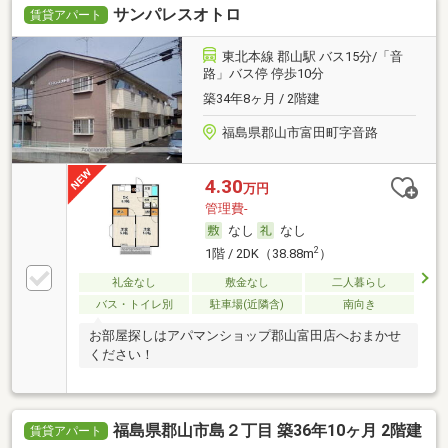
サンパレスオトロ
賃貸アパート
東北本線 郡山駅 バス15分/「音
路」バス停 停歩10分
築34年8ヶ月 / 2階建
福島県郡山市富田町字音路
4.30
万円
管理費-
なし
なし
2
1階 / 2DK（38.88m
）
礼金なし
敷金なし
二人暮らし
バス・トイレ別
駐車場(近隣含)
南向き
お部屋探しはアパマンショップ郡山富田店へおまかせ
ください！
福島県郡山市島２丁目 築36年10ヶ月 2階建
賃貸アパート