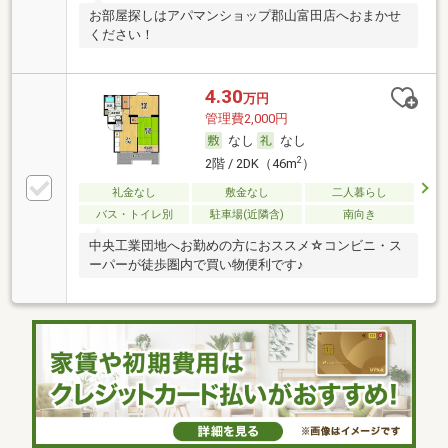
お部屋探しはアパマンショップ郡山富田店へおまかせ
ください！
4.30
万円
管理費2,000円
なし
なし
2
2階 / 2DK（46m
）
礼金なし
敷金なし
二人暮らし
バス・トイレ別
駐車場(近隣含)
南向き
中央工業団地へお勤めの方におススメ☆コンビニ・ス
ーパーが徒歩圏内で買い物便利です♪