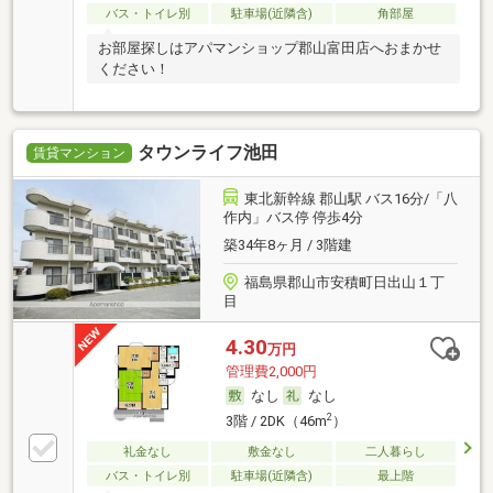
バス・トイレ別
駐車場(近隣含)
角部屋
お部屋探しはアパマンショップ郡山富田店へおまかせ
ください！
タウンライフ池田
賃貸マンション
東北新幹線 郡山駅 バス16分/「八
作内」バス停 停歩4分
築34年8ヶ月 / 3階建
福島県郡山市安積町日出山１丁
目
4.30
万円
管理費2,000円
なし
なし
2
3階 / 2DK（46m
）
礼金なし
敷金なし
二人暮らし
バス・トイレ別
駐車場(近隣含)
最上階