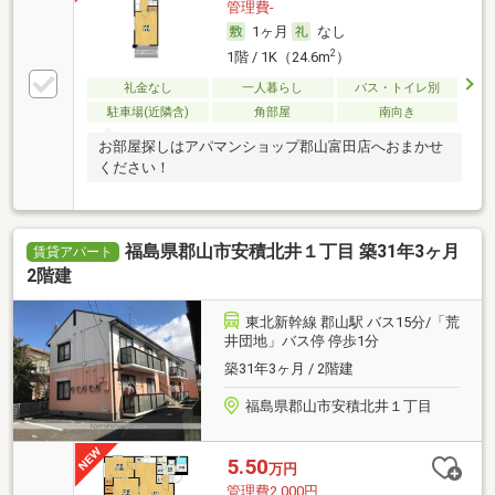
管理費-
1ヶ月
なし
2
1階 / 1K（24.6m
）
礼金なし
一人暮らし
バス・トイレ別
駐車場(近隣含)
角部屋
南向き
お部屋探しはアパマンショップ郡山富田店へおまかせ
ください！
福島県郡山市安積北井１丁目 築31年3ヶ月
賃貸アパート
2階建
東北新幹線 郡山駅 バス15分/「荒
井団地」バス停 停歩1分
築31年3ヶ月 / 2階建
福島県郡山市安積北井１丁目
5.50
万円
管理費2,000円