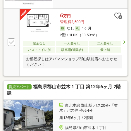
6
万円
管理費3,500円
なし
1ヶ月
2
2階 / 1LDK（33.59m
）
敷金なし
一人暮らし
二人暮らし
バス・トイレ別
駐車場(近隣含)
最上階
お部屋探しはアパマンショップ郡山駅前店へおまかせ
ください！
福島県郡山市並木１丁目 築12年6ヶ月 2階
賃貸アパート
建
東北本線 郡山駅 バス20分/「並
木」バス停 停歩4分
築12年6ヶ月 / 2階建
福島県郡山市並木１丁目