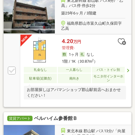
東北新幹線 郡山駅 バス6分/「乙
高」バス停 停歩2分
築25年6ヶ月 / 3階建
福島県郡山市富久山町久保田字
乙高
4.20
万円
管理費-
1ヶ月
なし
2
1階 / 1K（30.87m
）
礼金なし
一人暮らし
バス・トイレ別
モニタ付インターホ
駐車場(近隣含)
南向き
ン
お部屋探しはアパマンショップ郡山駅前店へおまかせ
ください！
ベルハイム参番館Ｂ
賃貸アパート
東北本線 郡山駅 バス13分/「向屋