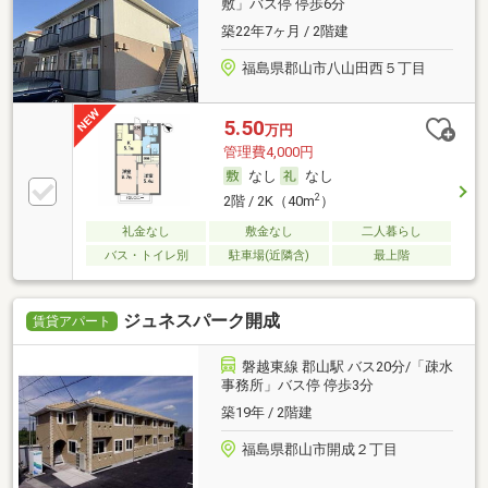
敷」バス停 停歩6分
築22年7ヶ月 / 2階建
福島県郡山市八山田西５丁目
5.50
万円
管理費4,000円
なし
なし
2
2階 / 2K（40m
）
礼金なし
敷金なし
二人暮らし
バス・トイレ別
駐車場(近隣含)
最上階
ジュネスパーク開成
賃貸アパート
磐越東線 郡山駅 バス20分/「疎水
事務所」バス停 停歩3分
築19年 / 2階建
福島県郡山市開成２丁目