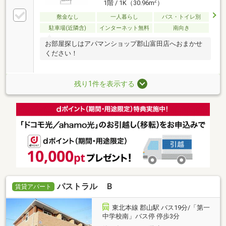
2
1階 / 1K（30.96m
）
敷金なし
一人暮らし
バス・トイレ別
駐車場(近隣含)
インターネット無料
南向き
お部屋探しはアパマンショップ郡山富田店へおまかせ
ください！
残り1件を表示する
パストラル Ｂ
賃貸アパート
東北本線 郡山駅 バス19分/「第一
中学校南」バス停 停歩3分