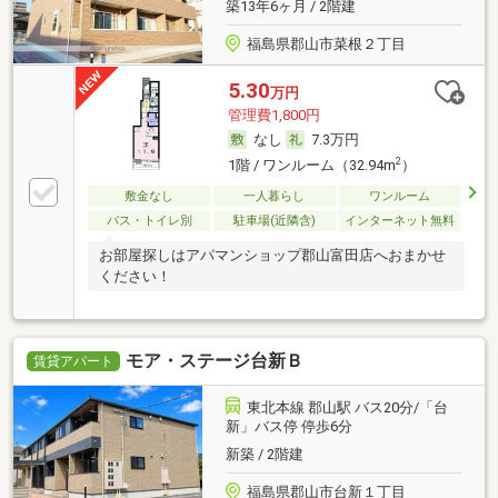
築13年6ヶ月 / 2階建
福島県郡山市菜根２丁目
5.30
万円
管理費1,800円
なし
7.3万円
2
1階 / ワンルーム（32.94m
）
敷金なし
一人暮らし
ワンルーム
バス・トイレ別
駐車場(近隣含)
インターネット無料
お部屋探しはアパマンショップ郡山富田店へおまかせ
ください！
モア・ステージ台新Ｂ
賃貸アパート
東北本線 郡山駅 バス20分/「台
新」バス停 停歩6分
新築 / 2階建
福島県郡山市台新１丁目