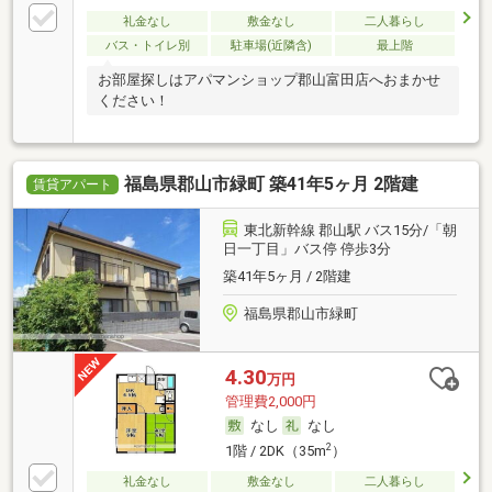
礼金なし
敷金なし
二人暮らし
バス・トイレ別
駐車場(近隣含)
最上階
お部屋探しはアパマンショップ郡山富田店へおまかせ
ください！
福島県郡山市緑町 築41年5ヶ月 2階建
賃貸アパート
東北新幹線 郡山駅 バス15分/「朝
日一丁目」バス停 停歩3分
築41年5ヶ月 / 2階建
福島県郡山市緑町
4.30
万円
管理費2,000円
なし
なし
2
1階 / 2DK（35m
）
礼金なし
敷金なし
二人暮らし