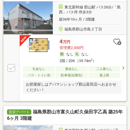
東北新幹線 郡山駅 バス26分/「島
西」バス停 停歩3分
築36年10ヶ月 / 2階建
福島県郡山市島２丁目
4
万円
管理費2,000円
なし
なし
2
2階 / 2DK（39.74m
）
礼金なし
敷金なし
二人暮らし
バス・トイレ別
駐車場(近隣含)
最上階
お部屋探しはアパマンショップ郡山富田店へおまかせ
ください！
福島県郡山市富久山町久保田字乙高 築25年
賃貸アパート
6ヶ月 3階建