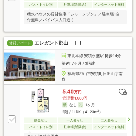
バス・トイレ別
駐車場(近隣含)
インターネット無料
積水ハウスの賃貸住宅「シャーメゾン」／駐車場1台
付無料／バイパス入口近く
エレガント郡山 ＩＩ
賃貸アパート
東北本線 安積永盛駅 徒歩14分
築9年7ヶ月 / 3階建
福島県郡山市安積町日出山字南
台
5.40
万円
管理費1,800円
なし
1ヶ月
2
2階 / 1LDK（41.23m
）
敷金なし
一人暮らし
二人暮らし
バス・トイレ別
駐車場(近隣含)
インターネット無料