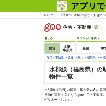
NTTグループ運営の不動産総合サイト goo
借りる
マンションを買う
店舗･
賃貸
新築
中
事業用
住宅・不動産
>
賃貸
>
東北
>
福島県
>
水郡
水郡線（福島県）の
物件一覧
水郡線(福島県)の駅近・駅５分以内の
貸物件情報を探すならgoo住宅・不動産
がサポートします。