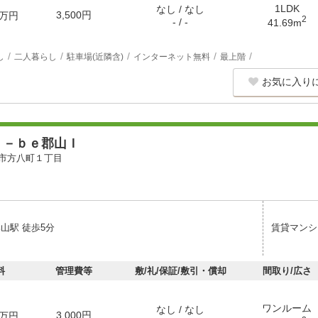
1LDK
なし / なし
3,500円
万円
2
- / -
41.69m
し
二人暮らし
駐車場(近隣含)
インターネット無料
最上階
お気に入り
ｙ－ｂｅ郡山Ｉ
市方八町１丁目
山駅 徒歩5分
賃貸マンシ
料
管理費等
敷/礼/保証/敷引・償却
間取り/広さ
ワンルーム
なし / なし
3,000円
万円