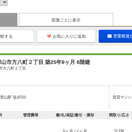
部屋ごとに表示
お気に入りに追加
空室状況
山市方八町２丁目 築25年9ヶ月 6階建
市方八町２丁目
郡山駅 徒歩5分
賃貸マンシ
料
管理費等
敷/礼/保証/敷引・償却
間取り/広さ
2LDK
3ヶ月 / 1ヶ月