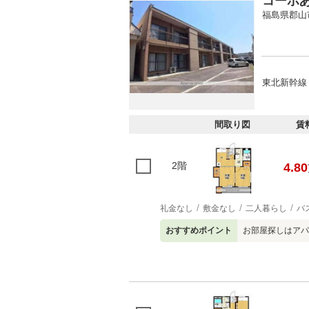
コーポ
福島県郡山
東北新幹線 
間取り図
賃
2階
4.80
礼金なし
敷金なし
二人暮らし
バ
おすすめポイント
お部屋探しはアパ