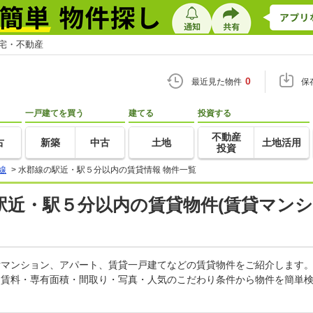
住宅・不動産
0
最近見た物件
保
一戸建てを買う
建てる
投資する
不動産
古
新築
中古
土地
土地活用
投資
線
>
水郡線の駅近・駅５分以内の賃貸情報 物件一覧
駅近・駅５分以内の賃貸物件(賃貸マンシ
賃貸マンション、アパート、賃貸一戸建てなどの賃貸物件をご紹介します
。賃料・専有面積・間取り・写真・人気のこだわり条件から物件を簡単検