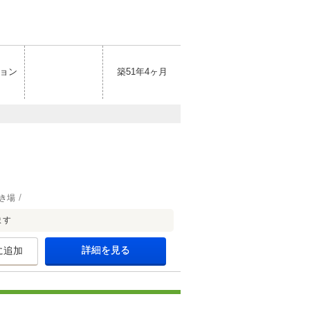
ョン
築51年4ヶ月
き場
ます
詳細を見る
に追加