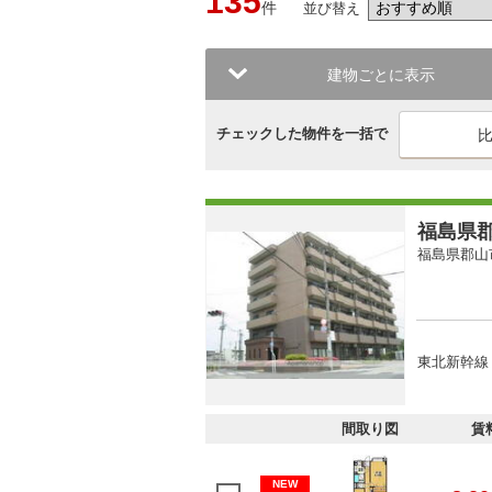
135
件
並び替え
建物ごとに表示
チェックした物件を一括で
福島県郡
福島県郡山
東北新幹線 
間取り図
賃
NEW