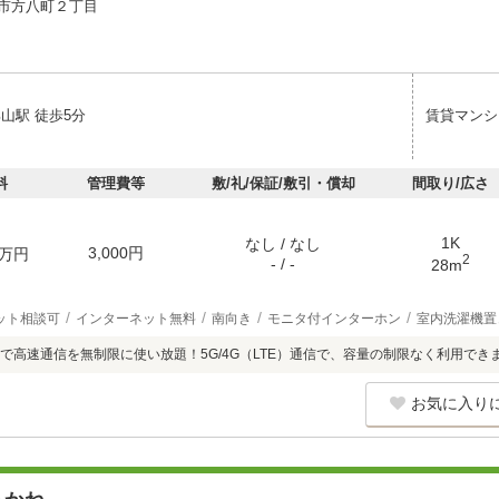
市方八町２丁目
山駅 徒歩5分
賃貸マンシ
料
管理費等
敷/礼/保証/敷引・償却
間取り/広さ
1K
なし / なし
3,000円
万円
2
- / -
28m
ット相談可
インターネット無料
南向き
モニタ付インターホン
室内洗濯機置
で高速通信を無制限に使い放題！5G/4G（LTE）通信で、容量の制限なく利用でき
お気に入り