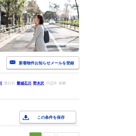
川
里白石
磐城石川
野木沢
川辺沖
泉郷
この条件を保存