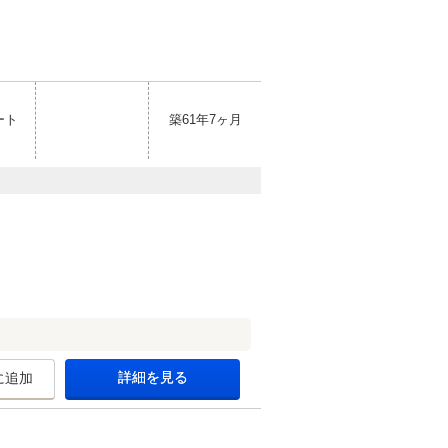
ート
築61年7ヶ月
詳細を見る
に追加