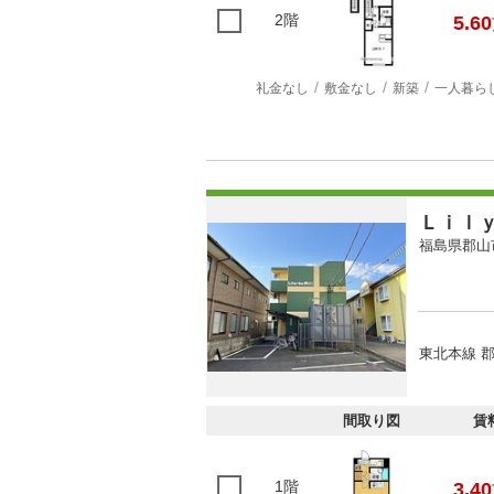
2階
5.60
礼金なし
敷金なし
新築
一人暮ら
Ｌｉｌ
福島県郡山
東北本線 郡
間取り図
賃
1階
3.40