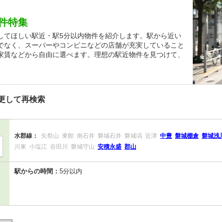
件特集
してほしい駅近・駅5分以内物件を紹介します。駅から近い
でなく、スーパーやコンビニなどの店舗が充実していること
家賃などから自由に選べます。理想の駅近物件を見つけて、
更して再検索
水郡線：
矢祭山
東館
南石井
磐城石井
磐城塙
近津
中豊
磐城棚倉
磐城浅
川東
小塩江
谷田川
磐城守山
安積永盛
郡山
駅からの時間：
5分以内