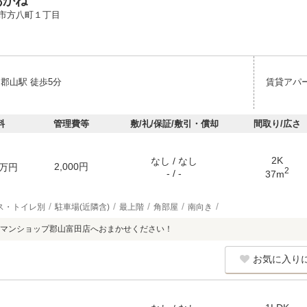
あかね
市方八町１丁目
郡山駅 徒歩5分
賃貸アパ
料
管理費等
敷/礼/保証/敷引・償却
間取り/広さ
2K
なし / なし
2,000円
万円
2
- / -
37m
ス・トイレ別
駐車場(近隣含)
最上階
角部屋
南向き
マンショップ郡山富田店へおまかせください！
お気に入り