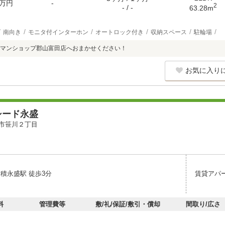
万円
-
2
- / -
63.28m
南向き
モニタ付インターホン
オートロック付き
収納スペース
駐輪場
マンショップ郡山富田店へおまかせください！
お気に入り
シード永盛
市笹川２丁目
安積永盛駅 徒歩3分
賃貸アパ
料
管理費等
敷/礼/保証/敷引・償却
間取り/広さ