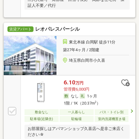
証人不要／代行
レオパレスパーシル
賃貸アパート
東北本線 白岡駅 徒歩11分
築27年4ヶ月 / 2階建
埼玉県白岡市小久喜
6.10
万円
管理費6,000円
なし
1ヶ月
2
1階 / 1K（20.37m
）
敷金なし
一人暮らし
バス・トイレ別
駐車場(近隣含)
駐輪場
室内洗濯機置き場
お部屋探しはアパマンショップ久喜店へ是非ご来店く
ださい☆