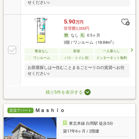
せください♪
5.90
万円
管理費3,000円
なし
0.5ヶ月
2
3階 / ワンルーム（18.84m
）
敷金なし
新築
一人暮らし
ワンルーム
バス・トイレ別
インターネット無料
お部屋探しは〜住むことまるごと〜リロの賃貸へお任
せください♪
残り5件を表示する
Ｍａｓｈｉｏ
賃貸アパート
東北本線 白岡駅 徒歩5分
築17年6ヶ月 / 2階建