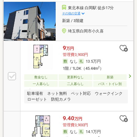
東北本線 白岡駅 徒歩17分
その他の交通
新築 / 3階建
埼玉県白岡市小久喜
9
万円
管理費3,900円
なし
13.5万円
2
1階 / 1LDK（45.44m
）
敷金なし
更新料なし
新築
一人暮らし
二人暮らし
バス・トイレ別
駐車場有 ネット無料 ペット対応 ウォークインク
ローゼット 防犯カメラ
9.40
万円
管理費3,900円
なし
14.1万円