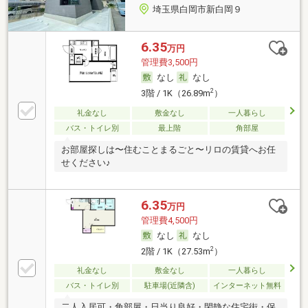
埼玉県白岡市新白岡９
6.35
万円
管理費3,500円
なし
なし
2
3階 / 1K（26.89m
）
礼金なし
敷金なし
一人暮らし
バス・トイレ別
最上階
角部屋
お部屋探しは〜住むことまるごと〜リロの賃貸へお任
せください♪
6.35
万円
管理費4,500円
なし
なし
2
2階 / 1K（27.53m
）
礼金なし
敷金なし
一人暮らし
バス・トイレ別
駐車場(近隣含)
インターネット無料
二人入居可・角部屋・日当り良好・閑静な住宅街・保