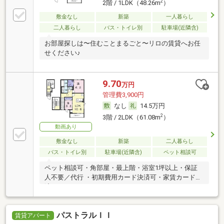
2
2階 / 1LDK（48.26m
）
敷金なし
新築
一人暮らし
二人暮らし
バス・トイレ別
駐車場(近隣含)
お部屋探しは〜住むことまるごと〜リロの賃貸へお任
せください♪
9.70
万円
管理費3,900円
なし
14.5万円
2
3階 / 2LDK（61.08m
）
動画あり
敷金なし
新築
二人暮らし
バス・トイレ別
駐車場(近隣含)
ペット相談可
ペット相談可・角部屋・最上階・浴室1坪以上・保証
人不要／代行 ・初期費用カード決済可・家賃カード決
済可
パストラルＩＩ
賃貸アパート