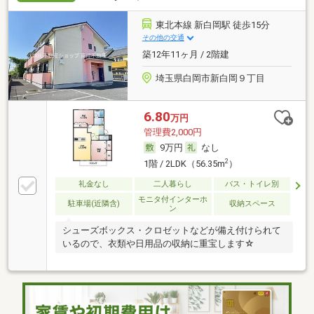
東北本線 新白岡駅 徒歩15分
その他の交通
築12年11ヶ月 / 2階建
埼玉県白岡市新白岡９丁目
6.80
万円
管理費2,000円
9万円
なし
2
1階 / 2LDK（56.35m
）
礼金なし
二人暮らし
バス・トイレ別
モニタ付インターホ
駐車場(近隣含)
収納スペース
ン
シューズボックス・クロゼットなどが備え付けられて
いるので、衣類や日用品の収納に重宝します☆