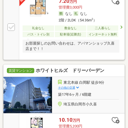
7.20
万円
管理費3,000円
なし
なし
2
2階 / 2LDK（54.36m
）
礼金なし
敷金なし
二人暮らし
バス・トイレ別
駐車場(近隣含)
インターネット無料
お部屋探しのお問い合わせは、アパマンショップ久喜
店まで！！
ホワイトヒルズ ドリーバーデン
賃貸マンション
東北本線 白岡駅 徒歩9分
その他の交通
築17年6ヶ月 / 6階建
埼玉県白岡市小久喜
10.10
万円
管理費5,200円