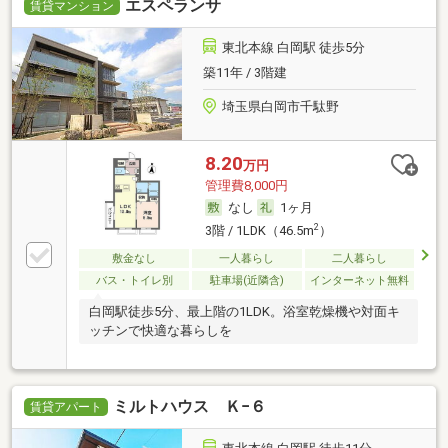
エスペランサ
賃貸マンション
東北本線 白岡駅 徒歩5分
築11年 / 3階建
埼玉県白岡市千駄野
8.20
万円
管理費8,000円
なし
1ヶ月
2
3階 / 1LDK（46.5m
）
敷金なし
一人暮らし
二人暮らし
バス・トイレ別
駐車場(近隣含)
インターネット無料
白岡駅徒歩5分、最上階の1LDK。浴室乾燥機や対面キ
ッチンで快適な暮らしを
ミルトハウス Ｋ−６
賃貸アパート