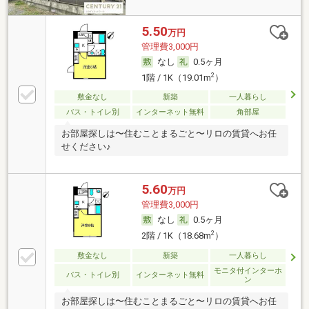
5.50
万円
管理費3,000円
なし
0.5ヶ月
2
1階 / 1K（19.01m
）
敷金なし
新築
一人暮らし
バス・トイレ別
インターネット無料
角部屋
お部屋探しは〜住むことまるごと〜リロの賃貸へお任
せください♪
5.60
万円
管理費3,000円
なし
0.5ヶ月
2
2階 / 1K（18.68m
）
敷金なし
新築
一人暮らし
モニタ付インターホ
バス・トイレ別
インターネット無料
ン
お部屋探しは〜住むことまるごと〜リロの賃貸へお任