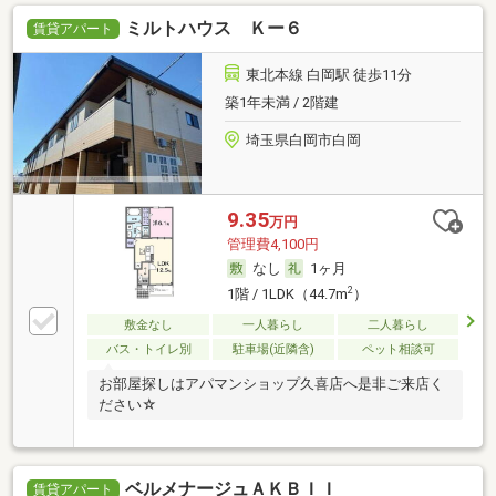
ミルトハウス Ｋー６
賃貸アパート
東北本線 白岡駅 徒歩11分
築1年未満 / 2階建
埼玉県白岡市白岡
9.35
万円
管理費4,100円
なし
1ヶ月
2
1階 / 1LDK（44.7m
）
敷金なし
一人暮らし
二人暮らし
バス・トイレ別
駐車場(近隣含)
ペット相談可
お部屋探しはアパマンショップ久喜店へ是非ご来店く
ださい☆
ベルメナージュＡＫＢＩＩ
賃貸アパート