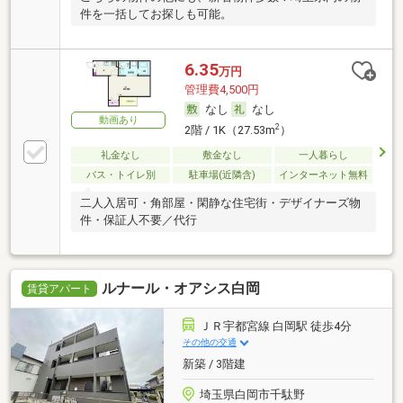
件を一括してお探しも可能。
6.35
万円
管理費4,500円
なし
なし
動画あり
2
2階 / 1K（27.53m
）
礼金なし
敷金なし
一人暮らし
バス・トイレ別
駐車場(近隣含)
インターネット無料
二人入居可・角部屋・閑静な住宅街・デザイナーズ物
件・保証人不要／代行
ルナール・オアシス白岡
賃貸アパート
ＪＲ宇都宮線 白岡駅 徒歩4分
その他の交通
新築 / 3階建
埼玉県白岡市千駄野