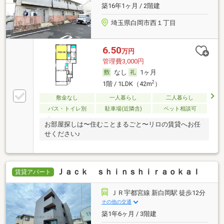
築16年1ヶ月 / 2階建
埼玉県白岡市西１丁目
6.50
万円
管理費3,000円
なし
1ヶ月
2
1階 / 1LDK（42m
）
敷金なし
一人暮らし
二人暮らし
バス・トイレ別
駐車場(近隣含)
ペット相談可
お部屋探しは〜住むことまるごと〜リロの賃貸へお任
せください♪
Ｊａｃｋ ｓｈｉｎｓｈｉｒａｏｋａＩ
賃貸アパート
ＪＲ宇都宮線 新白岡駅 徒歩12分
その他の交通
築1年6ヶ月 / 3階建