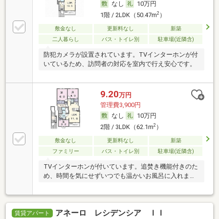
なし
10万円
2
1階 / 2LDK（50.47m
）
敷金なし
更新料なし
新築
二人暮らし
バス・トイレ別
駐車場(近隣含)
防犯カメラが設置されています。TVインターホンが付
いているため、訪問者の対応を室内で行え安心です。
9.20
万円
管理費3,900円
なし
10万円
2
2階 / 3LDK（62.1m
）
敷金なし
更新料なし
新築
ファミリー
バス・トイレ別
駐車場(近隣含)
TVインターホンが付いています。追焚き機能付きのた
め、時間を気にせずいつでも温かいお風呂に入れま
す。
アネーロ レシデンシア ＩＩ
賃貸アパート