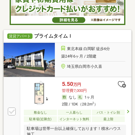
プライムタイムＩ
賃貸アパート
東北本線 白岡駅 徒歩6分
築24年6ヶ月 / 2階建
埼玉県白岡市小久喜
5.50
万円
管理費7,000円
なし
1ヶ月
2
2階 / 1DK（28.2m
）
敷金なし
一人暮らし
バス・トイレ別
駐車場(近隣含)
インターネット無料
最上階
駐車場は世帯一台以上確保しております！積水ハウス
施工