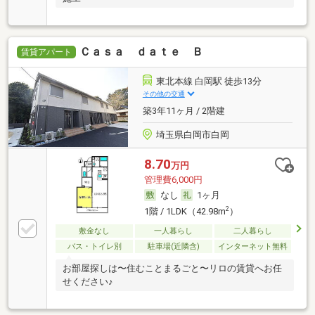
Ｃａｓａ ｄａｔｅ Ｂ
賃貸アパート
東北本線 白岡駅 徒歩13分
その他の交通
築3年11ヶ月 / 2階建
埼玉県白岡市白岡
8.70
万円
管理費6,000円
なし
1ヶ月
2
1階 / 1LDK（42.98m
）
敷金なし
一人暮らし
二人暮らし
バス・トイレ別
駐車場(近隣含)
インターネット無料
お部屋探しは〜住むことまるごと〜リロの賃貸へお任
せください♪