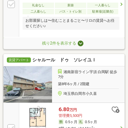
礼金なし
新築
一人暮らし
二人暮らし
バス・トイレ別
駐車場(近隣含)
お部屋探しは〜住むことまるごと〜リロの賃貸へお任
せください♪
残り2件を表示する
シャルール ドゥ ソレイユＩ
賃貸アパート
湘南新宿ライン宇須 白岡駅 徒歩
7分
築8年6ヶ月 / 2階建
埼玉県白岡市小久喜
6.80
万円
管理費5,500円
0.5ヶ月
0.5ヶ月
2