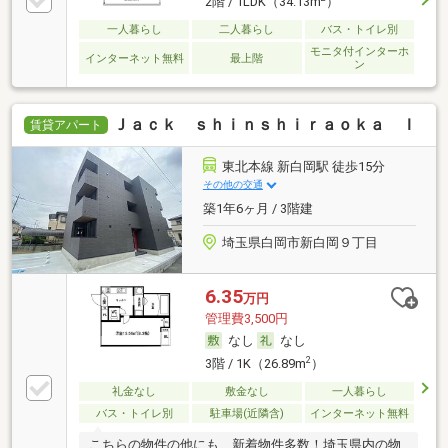
2階 / 1LDK（34.13m
）
一人暮らし
二人暮らし
バス・トイレ別
モニタ付インターホ
インターネット無料
最上階
ン
Ｊａｃｋ ｓｈｉｎｓｈｉｒａｏｋａ Ｉ
賃貸アパート
東北本線 新白岡駅 徒歩15分
その他の交通
築1年6ヶ月 / 3階建
埼玉県白岡市新白岡９丁目
6.35
万円
管理費3,500円
なし
なし
2
3階 / 1K（26.89m
）
礼金なし
敷金なし
一人暮らし
バス・トイレ別
駐車場(近隣含)
インターネット無料
こちらの物件の他にも、新着物件多数！埼玉県内の物