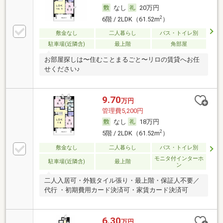
なし
20万円
2
6階 / 2LDK（61.52m
）
敷金なし
二人暮らし
バス・トイレ別
駐車場(近隣含)
最上階
角部屋
お部屋探しは〜住むことまるごと〜リロの賃貸へお任
せください♪
9.70
万円
管理費5,200円
なし
18万円
2
5階 / 2LDK（61.52m
）
敷金なし
二人暮らし
バス・トイレ別
モニタ付インターホ
駐車場(近隣含)
最上階
ン
二人入居可・外観タイル張り・最上階・保証人不要／
代行 ・初期費用カード決済可・家賃カード決済可
6.30
万円