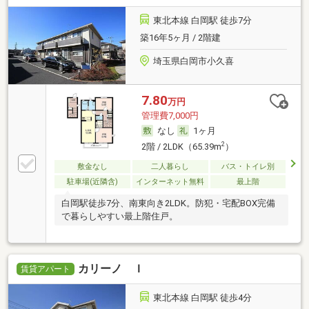
東北本線 白岡駅 徒歩7分
築16年5ヶ月 / 2階建
埼玉県白岡市小久喜
7.80
万円
管理費7,000円
なし
1ヶ月
2
2階 / 2LDK（65.39m
）
敷金なし
二人暮らし
バス・トイレ別
駐車場(近隣含)
インターネット無料
最上階
白岡駅徒歩7分、南東向き2LDK。防犯・宅配BOX完備
で暮らしやすい最上階住戸。
カリーノ Ｉ
賃貸アパート
東北本線 白岡駅 徒歩4分