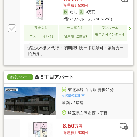
管理費3,500円
なし
8万円
2
2階 / ワンルーム（30.96m
）
敷金なし
一人暮らし
ワンルーム
モニタ付インターホ
バス・トイレ別
駐車場(近隣含)
ン
保証人不要／代行 ・初期費用カード決済可・家賃カー
ド決済可
西５丁目アパート
賃貸アパート
東北本線 白岡駅 徒歩23分
その他の交通
新築 / 2階建
埼玉県白岡市西５丁目
8.60
万円
管理費3,900円