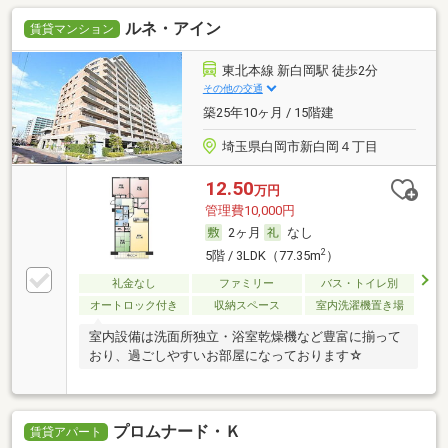
ルネ・アイン
賃貸マンション
東北本線 新白岡駅 徒歩2分
その他の交通
築25年10ヶ月 / 15階建
埼玉県白岡市新白岡４丁目
12.50
万円
管理費10,000円
2ヶ月
なし
2
5階 / 3LDK（77.35m
）
礼金なし
ファミリー
バス・トイレ別
オートロック付き
収納スペース
室内洗濯機置き場
室内設備は洗面所独立・浴室乾燥機など豊富に揃って
おり、過ごしやすいお部屋になっております☆
プロムナード・Ｋ
賃貸アパート