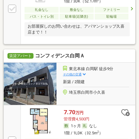
1階 / 3DK（52.17m
）
礼金なし
敷金なし
ファミリー
バス・トイレ別
駐車場(近隣含)
駐輪場
お部屋探しのお問い合わせは、アパマンショップ久喜
店まで！！
コンフィデンス白岡Ａ
賃貸アパート
東北本線 白岡駅 徒歩9分
その他の交通
新築 / 2階建
埼玉県白岡市小久喜
7.70
万円
管理費4,500円
1ヶ月
なし
2
1階 / 1LDK（32.5m
）