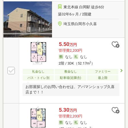
東北本線 白岡駅 徒歩6分
築32年6ヶ月 / 2階建
埼玉県白岡市小久喜
5.50
万円
管理費2,200円
なし
なし
2
2階 / 3DK（52.17m
）
礼金なし
敷金なし
ファミリー
バス・トイレ別
駐車場(近隣含)
最上階
お部屋探しのお問い合わせは、アパマンショップ久喜
店まで！！
5.30
万円
管理費2,200円
なし
なし
2