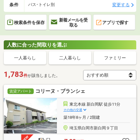
条件
変更する
バス･トイレ別
新着メールを受
検索条件を保存
アプリで探す
取る
人数に合った間取りを選ぶ
一人暮らし
二人暮らし
ファミリー
1,783
件
が該当しました。
コリーヌ・ブランシェ
賃貸アパート
東北本線 新白岡駅 徒歩11分
その他の交通
築18年8ヶ月 / 2階建
埼玉県白岡市新白岡９丁目