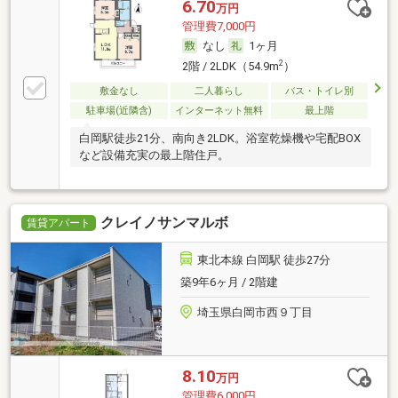
6.70
万円
管理費7,000円
なし
1ヶ月
2
2階 / 2LDK（54.9m
）
敷金なし
二人暮らし
バス・トイレ別
駐車場(近隣含)
インターネット無料
最上階
白岡駅徒歩21分、南向き2LDK。浴室乾燥機や宅配BOX
など設備充実の最上階住戸。
クレイノサンマルボ
賃貸アパート
東北本線 白岡駅 徒歩27分
築9年6ヶ月 / 2階建
埼玉県白岡市西９丁目
8.10
万円
管理費6,000円