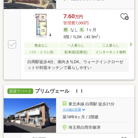
7.60
万円
管理費7,000円
なし
1ヶ月
2
3階 / 1LDK（43.5m
）
敷金なし
一人暮らし
二人暮らし
バス・トイレ別
駐車場(近隣含)
インターネット無料
白岡駅徒歩4分、南向き1LDK。ウォークインクローゼ
ットや対面キッチンで暮らしやすい
プリムヴェール ＩＩ
賃貸アパート
東北本線 白岡駅 徒歩21分
その他の交通
築18年6ヶ月 / 2階建
埼玉県白岡市篠津