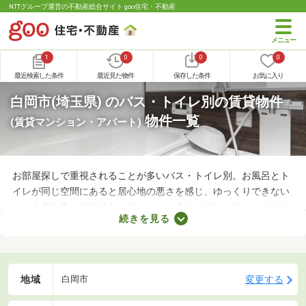
NTTグループ運営の不動産総合サイト goo住宅・不動産
1
0
0
0
最近検索した条件
最近見た物件
保存した条件
お気に入り
白岡市(埼玉県) のバス・トイレ別の賃貸物件
物件一覧
(賃貸マンション・アパート)
お部屋探しで重視されることが多いバス・トイレ別。お風呂とト
イレが同じ空間にあると居心地の悪さを感じ、ゆっくりできない
という方も多いのではないでしょうか？ここでは、ストレスなく
続きを見る
快適に暮らせるバス・トイレ別の物件を紹介します。バス・トイ
レ別の物件は間取りや設備がさまざまなので、理想のお部屋を探
してみてくださいね。
地域
変更する
白岡市