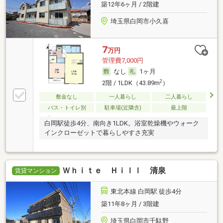
築12年6ヶ月 / 2階建
埼玉県白岡市小久喜
7
万円
管理費7,000円
なし
1ヶ月
2
2階 / 1LDK（43.89m
）
敷金なし
一人暮らし
二人暮らし
バス・トイレ別
駐車場(近隣含)
最上階
白岡駅徒歩4分、南向き1LDK。浴室乾燥機やウォーク
インクローゼットで暮らしやすさ充実
Ｗｈｉｔｅ Ｈｉｌｌ 清泉
賃貸マンション
東北本線 白岡駅 徒歩4分
築11年8ヶ月 / 3階建
埼玉県白岡市千駄野