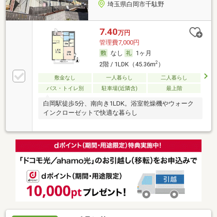
埼玉県白岡市千駄野
7.40
万円
管理費7,000円
なし
1ヶ月
2
2階 / 1LDK（45.36m
）
敷金なし
一人暮らし
二人暮らし
バス・トイレ別
駐車場(近隣含)
最上階
白岡駅徒歩5分、南向き1LDK。浴室乾燥機やウォーク
インクローゼットで快適な暮らし