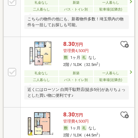
礼金なし
新築
一人暮らし
二人暮らし
バス・トイレ別
駐車場(近隣含)
こちらの物件の他にも、新着物件多数！埼玉県内の物
件を一括してお探しも可能。
8.30
万円
管理費4,500円
1ヶ月
なし
2
2階 / 1LDK（32.5m
）
礼金なし
新築
一人暮らし
二人暮らし
バス・トイレ別
駐車場(近隣含)
近くにはローソン 白岡千駄野店(徒歩5分)がありちょっ
とした買い物に便利です♪
8.30
万円
管理費4,500円
1ヶ月
なし
2
2階 / 1LDK（44.5m
）