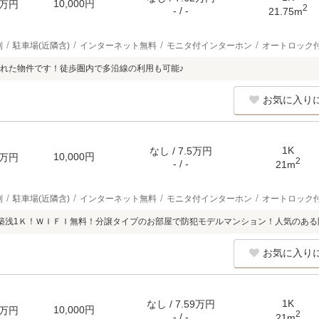
10,000円
万円
2
- / -
21.75m
別
駐車場(近隣含)
インターネット無料
モニタ付インターホン
オートロック
れた物件です！徒歩圏内で多沿線の利用も可能♪
お気に入り
1K
なし / 7.5万円
10,000円
万円
2
- / -
21m
別
駐車場(近隣含)
インターネット無料
モニタ付インターホン
オートロック
築浅1Ｋ！ＷＩＦＩ無料！分譲タイプのお部屋で防犯モデルマンション！人気のある
お気に入り
1K
なし / 7.59万円
10,000円
万円
2
- / -
21m