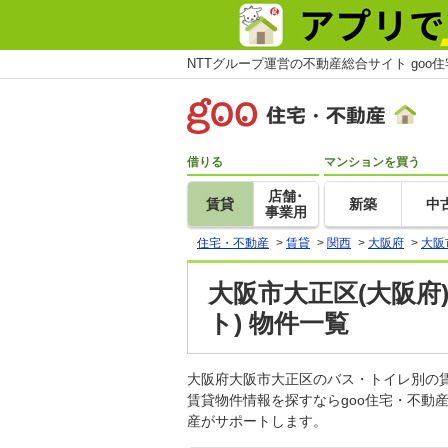
NTTグループ運営の不動産総合サイト goo
借りる
マンションを買う
店舗･
賃貸
新築
中
事業用
住宅・不動産
>
賃貸
>
関西
>
大阪府
>
大阪
大阪市大正区(大阪府
ト) 物件一覧
大阪府大阪市大正区のバス・トイレ別の
賃貸物件情報を探すならgoo住宅・不動
産がサポートします。