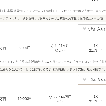
別
駐車場(近隣含)
インターネット無料
モニタ付インターホン
オートロック
ベテランスタッフ多数在籍しておりますのでご希望のお客様はお気軽にお申し付け
お気に入り
なし / 1ヶ月
1K
8,000円
万円
2
なし / -
21.75m
バス・トイレ別
駐車場(近隣含)
モニタ付インターホン
オートロック付き
収
話番号をご入力で円滑にご案内可能です♪初期費用クレジット支払い対応可能です
お気に入り
1K
なし / 7.55万円
10,000円
万円
2
- / -
21.75m