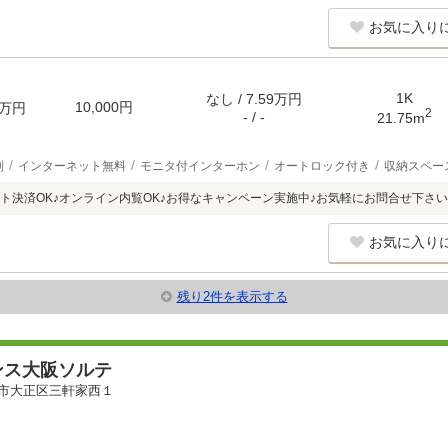
お気に入り
1K
なし / 7.59万円
10,000円
万円
2
- / -
21.75m
別
インターネット無料
モニタ付インターホン
オートロック付き
収納スペー
ト決済OK♪オンライン内覧OK♪お得なキャンペーン実施中♪お気軽にお問合せ下さい
お気に入り
残り2件を表示する
ンス大阪ソルテ
市大正区三軒家西１