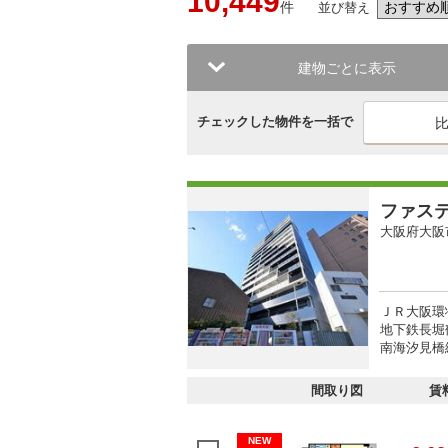
10,449
件
並び替え
建物ごとに表示
チェックした物件を一括で
ファス
大阪府大阪
ＪＲ大阪環
地下鉄長堀
南海汐見橋線
間取り図
賃
NEW