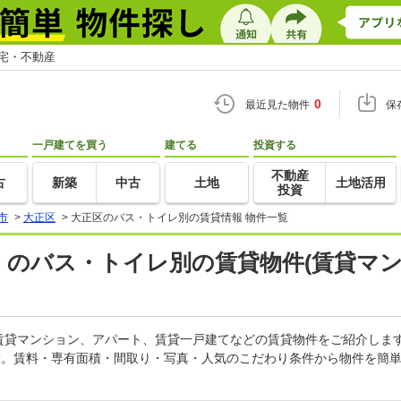
住宅・不動産
0
最近見た物件
保
一戸建てを買う
建てる
投資する
不動産
古
新築
中古
土地
土地活用
投資
市
>
大正区
>
大正区のバス・トイレ別の賃貸情報 物件一覧
) のバス・トイレ別の賃貸物件(賃貸マ
賃貸マンション、アパート、賃貸一戸建てなどの賃貸物件をご紹介しま
産。賃料・専有面積・間取り・写真・人気のこだわり条件から物件を簡単