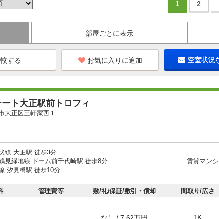
1
2
部屋ごとに表示
お気に入りに追加
空室状況
テート大正駅前トロフィ
市大正区三軒家西１
状線 大正駅 徒歩3分
鶴見緑地線 ドーム前千代崎駅 徒歩8分
賃貸マンシ
 汐見橋駅 徒歩10分
料
管理費等
敷/礼/保証/敷引・償却
間取り/広さ
1K
なし / 7.62万円