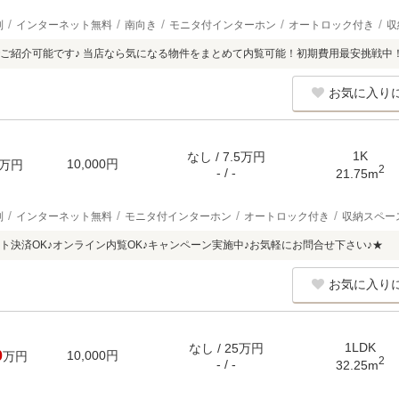
別
インターネット無料
南向き
モニタ付インターホン
オートロック付き
収
ご紹介可能です♪ 当店なら気になる物件をまとめて内覧可能！初期費用最安挑戦中
お気に入り
1K
なし / 7.5万円
10,000円
万円
2
- / -
21.75m
別
インターネット無料
モニタ付インターホン
オートロック付き
収納スペー
ト決済OK♪オンライン内覧OK♪キャンペーン実施中♪お気軽にお問合せ下さい♪★
お気に入り
1LDK
なし / 25万円
0
10,000円
万円
2
- / -
32.25m