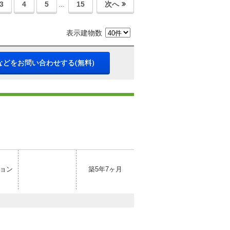
3
4
5
15
次へ
…
表示建物数
などをお問い合わせする(無料)
ョン
築5年7ヶ月