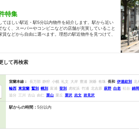
件特集
してほしい駅近・駅5分以内物件を紹介します。駅から近い
でなく、スーパーやコンビニなどの店舗が充実していること
家賃などから自由に選べます。理想の駅近物件を見つけて、
更して再検索
室蘭本線：
長万部
静狩
小幌
礼文
大岸
豊浦
洞爺
有珠
長和
伊達紋別
北
輪西
東室蘭
鷲別
幌別
富浦
登別
虎杖浜
竹浦
北吉原
萩野
白老
社台
錦
追分
三川
古山
由仁
栗山
栗丘
栗沢
志文
岩見沢
駅からの時間：
5分以内