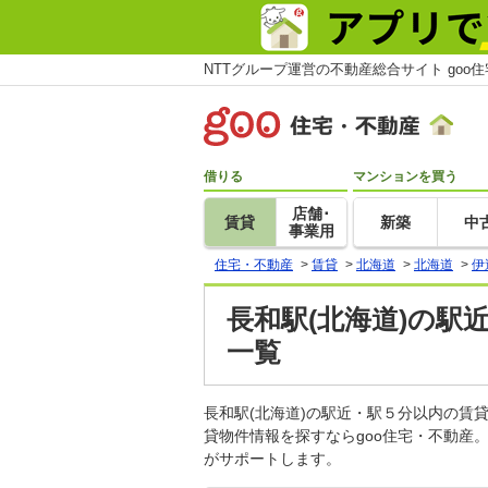
NTTグループ運営の不動産総合サイト goo
借りる
マンションを買う
店舗･
賃貸
新築
中
事業用
住宅・不動産
>
賃貸
>
北海道
>
北海道
>
伊
長和駅(北海道)の駅
一覧
長和駅(北海道)の駅近・駅５分以内の
貸物件情報を探すならgoo住宅・不動産
がサポートします。