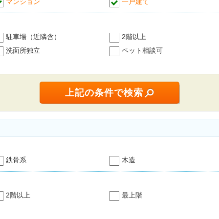
マンション
一戸建て
駐車場（近隣含）
2階以上
洗面所独立
ペット相談可
鉄骨系
木造
2階以上
最上階