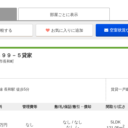
部屋ごとに表示
お気に入りに追加
空室状況
３９９－５貸家
市長和町
線 長和駅 徒歩5分
賃貸一戸
料
管理費等
敷/礼/保証/敷引・償却
間取り/広さ
なし / なし
5LDK
なし
万円
2
なし / -
121.05m