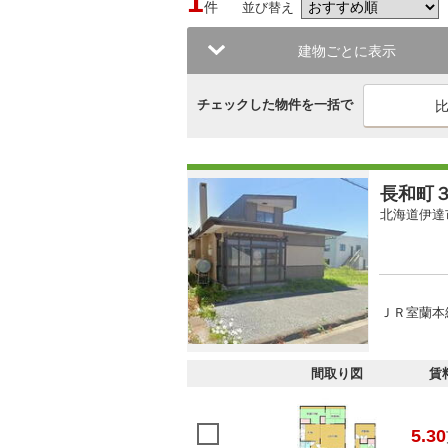
1
件
並び替え
建物ごとに表示
チェックした物件を一括で
長和町
北海道伊達
ＪＲ室蘭本
間取り図
賃
5.30