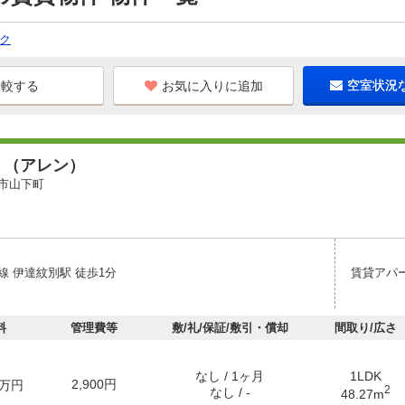
ク
お気に入りに追加
空室状況
ｎ（アレン）
市山下町
線 伊達紋別駅 徒歩1分
賃貸アパ
料
管理費等
敷/礼/保証/敷引・償却
間取り/広さ
なし / 1ヶ月
1LDK
2,900円
万円
2
なし / -
48.27m