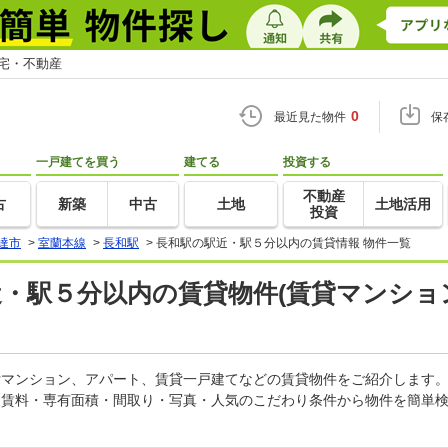
住宅・不動産
0
最近見た物件
保
一戸建てを買う
建てる
投資する
不動産
古
新築
中古
土地
土地活用
投資
達市
>
室蘭本線
>
長和駅
>
長和駅の駅近・駅５分以内の賃貸情報 物件一覧
近・駅５分以内の賃貸物件(賃貸マンショ
賃貸マンション、アパート、賃貸一戸建てなどの賃貸物件をご紹介します
。賃料・専有面積・間取り・写真・人気のこだわり条件から物件を簡単検