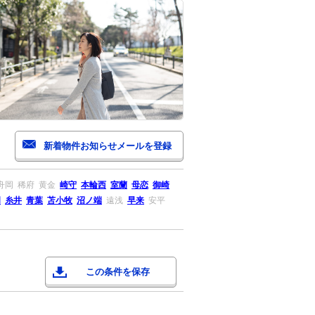
舟岡
稀府
黄金
崎守
本輪西
室蘭
母恋
御崎
岡
糸井
青葉
苫小牧
沼ノ端
遠浅
早来
安平
この条件を保存