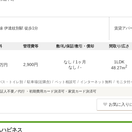
線 伊達紋別駅 徒歩1分
賃貸アパ
料
管理費等
敷/礼/保証/敷引・償却
間取り/広さ
なし / 1ヶ月
1LDK
2,900円
万円
2
なし / -
48.27m
バス・トイレ別
駐車場(近隣含)
ペット相談可
インターネット無料
モニタ付
証人不要／代行 ・初期費用カード決済可・家賃カード決済可
お気に入り
ムハピネス