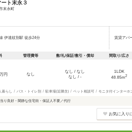
マート末永３
市末永町
 伊達紋別駅 徒歩24分
賃貸アパ
料
管理費等
敷/礼/保証/敷引・償却
間取り/広さ
なし / なし
1LDK
なし
万円
2
なし / -
48.85m
人暮らし
バス・トイレ別
駐車場(近隣含)
ペット相談可
モニタ付インターホ
当り良好・閑静な住宅街・保証人不要／代行
お気に入り