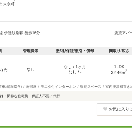
市末永町
 伊達紋別駅 徒歩16分
賃貸アパ
料
管理費等
敷/礼/保証/敷引・償却
間取り/広さ
なし / 1ヶ月
1LDK
なし
万円
2
なし / -
32.46m
駐車場(近隣含)
角部屋
モニタ付インターホン
収納スペース
室内洗濯機置き
好・閑静な住宅街・保証人不要／代行
お気に入り