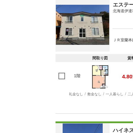
エステ
北海道伊達
ＪＲ室蘭本線
間取り図
賃
1階
4.80
礼金なし
敷金なし
一人暮らし
二
ハイネ