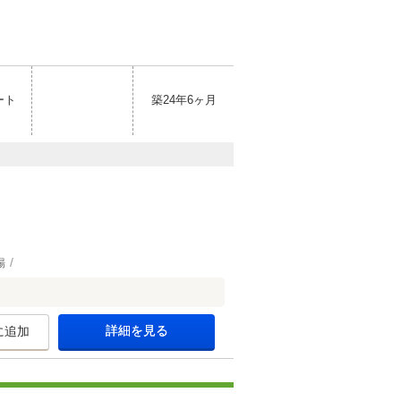
ート
築24年6ヶ月
場
詳細を見る
に追加