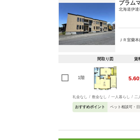
プラム
北海道伊達
ＪＲ室蘭本線
間取り図
賃
1階
5.60
礼金なし
敷金なし
一人暮らし
二
おすすめポイント
ペット相談可・日