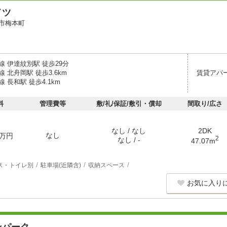
イツ
市梅本町
 伊達紋別駅 徒歩29分
 北舟岡駅 徒歩3.6km
賃貸アパ
 長和駅 徒歩4.1km
料
管理費等
敷/礼/保証/敷引・償却
間取り/広さ
なし / なし
2DK
なし
万円
2
なし / -
47.07m
ス・トイレ別
駐車場(近隣含)
収納スペース
お気に入り