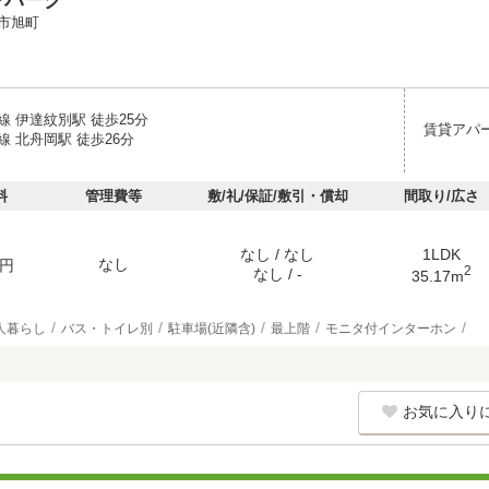
ンパーク
市旭町
 伊達紋別駅 徒歩25分
賃貸アパ
 北舟岡駅 徒歩26分
料
管理費等
敷/礼/保証/敷引・償却
間取り/広さ
なし / なし
1LDK
なし
円
2
なし / -
35.17m
人暮らし
バス・トイレ別
駐車場(近隣含)
最上階
モニタ付インターホン
お気に入り