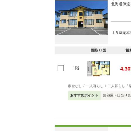
北海道伊達
ＪＲ室蘭本線
間取り図
賃
1階
4.30
敷金なし
一人暮らし
二人暮らし
おすすめポイント
角部屋・日当り良