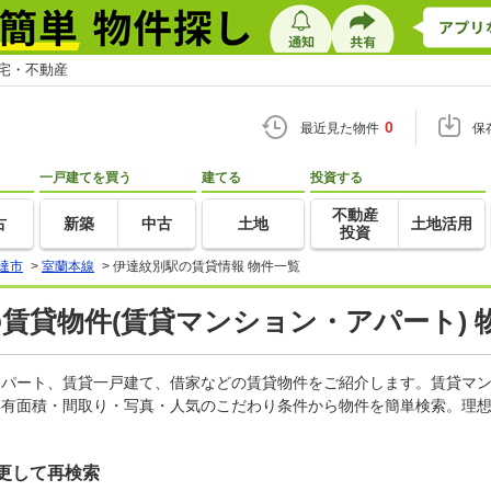
住宅・不動産
0
最近見た物件
保
一戸建てを買う
建てる
投資する
不動産
古
新築
中古
土地
土地活用
投資
達市
>
室蘭本線
>
伊達紋別駅の賃貸情報 物件一覧
の賃貸物件(賃貸マンション・アパート) 
、アパート、賃貸一戸建て、借家などの賃貸物件をご紹介します。賃貸マ
専有面積・間取り・写真・人気のこだわり条件から物件を簡単検索。理想
更して再検索