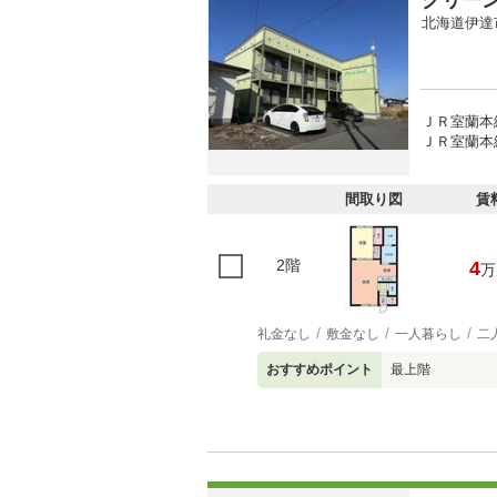
グリー
北海道伊達
ＪＲ室蘭本線
ＪＲ室蘭本線
間取り図
賃
2階
4
万
礼金なし
敷金なし
一人暮らし
二
おすすめポイント
最上階