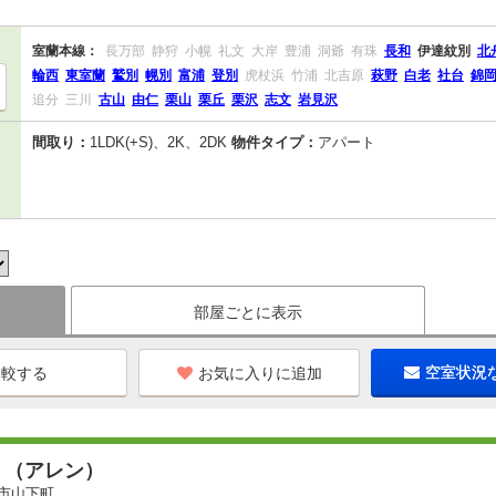
室蘭本線：
長万部
静狩
小幌
礼文
大岸
豊浦
洞爺
有珠
長和
伊達紋別
北
輪西
東室蘭
鷲別
幌別
富浦
登別
虎杖浜
竹浦
北吉原
萩野
白老
社台
錦
追分
三川
古山
由仁
栗山
栗丘
栗沢
志文
岩見沢
間取り：
1LDK(+S)、2K、2DK
物件タイプ：
アパート
部屋ごとに表示
お気に入りに追加
空室状況
ｎ（アレン）
市山下町