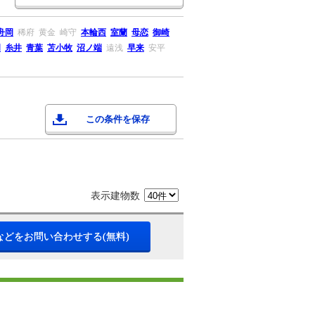
舟岡
稀府
黄金
崎守
本輪西
室蘭
母恋
御崎
岡
糸井
青葉
苫小牧
沼ノ端
遠浅
早来
安平
この条件を保存
表示建物数
などをお問い合わせする(無料)