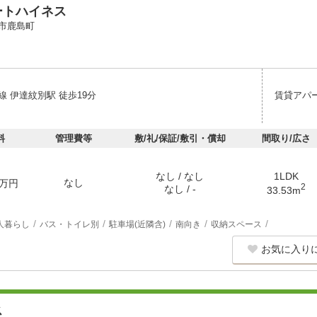
ートハイネス
市鹿島町
 伊達紋別駅 徒歩19分
賃貸アパ
料
管理費等
敷/礼/保証/敷引・償却
間取り/広さ
なし / なし
1LDK
なし
万円
2
なし / -
33.53m
人暮らし
バス・トイレ別
駐車場(近隣含)
南向き
収納スペース
お気に入り
ス