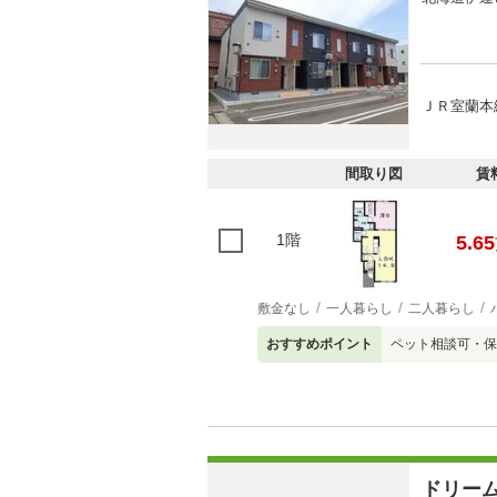
ＪＲ室蘭本
間取り図
賃
1階
5.65
敷金なし
一人暮らし
二人暮らし
おすすめポイント
ペット相談可・保
ドリー