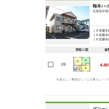
梅本ハ
北海道伊達
ＪＲ室蘭本線
ＪＲ室蘭本線
ＪＲ室蘭本線
間取り図
賃
1階
4.80
礼金なし
敷金なし
二人暮らし
バ