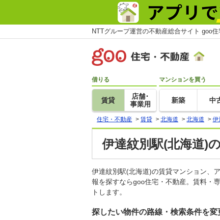
NTTグループ運営の不動産総合サイト goo
借りる
マンションを買う
店舗･
賃貸
新築
中
事業用
住宅・不動産
>
賃貸
>
北海道
>
北海道
>
伊
伊達紋別駅(北海道)
伊達紋別駅(北海道)の賃貸マンション
報を探すならgoo住宅・不動産。賃料・
トします。
探したい物件の路線・検索条件を変