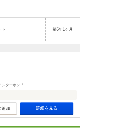
ート
築5年1ヶ月
インターホン
詳細を見る
に追加