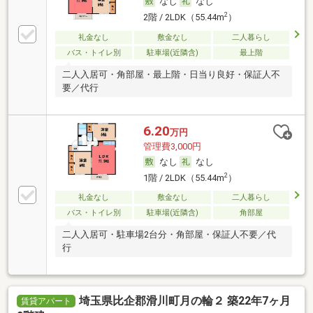
なし
なし
2
2階 / 2LDK（55.44m
）
礼金なし
敷金なし
二人暮らし
バス・トイレ別
駐車場(近隣含)
最上階
二人入居可・角部屋・最上階・日当り良好・保証人不
要／代行
6.20
万円
管理費3,000円
なし
なし
2
1階 / 2LDK（55.44m
）
礼金なし
敷金なし
二人暮らし
バス・トイレ別
駐車場(近隣含)
角部屋
二人入居可・駐車場2台分・角部屋・保証人不要／代
行
埼玉県比企郡滑川町月の輪２ 築22年7ヶ月
賃貸アパート