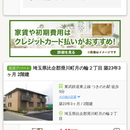
埼玉県比企郡滑川町月の輪２丁目 築23年3
賃貸アパート
ヶ月 2階建
東武鉄道東上線 つきのわ駅 徒歩
5分
その他の交通
築23年3ヶ月 / 2階建
埼玉県比企郡滑川町月の輪２丁
目