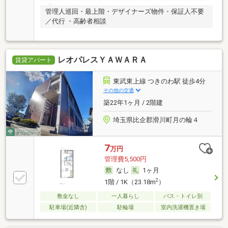
管理人巡回・最上階・デザイナーズ物件・保証人不要
／代行 ・高齢者相談
レオパレスＹＡＷＡＲＡ
賃貸アパート
東武東上線 つきのわ駅 徒歩4分
その他の交通
築22年1ヶ月 / 2階建
埼玉県比企郡滑川町月の輪４
7
万円
管理費5,500円
なし
1ヶ月
2
1階 / 1K（23.18m
）
敷金なし
一人暮らし
バス・トイレ別
駐車場(近隣含)
駐輪場
室内洗濯機置き場