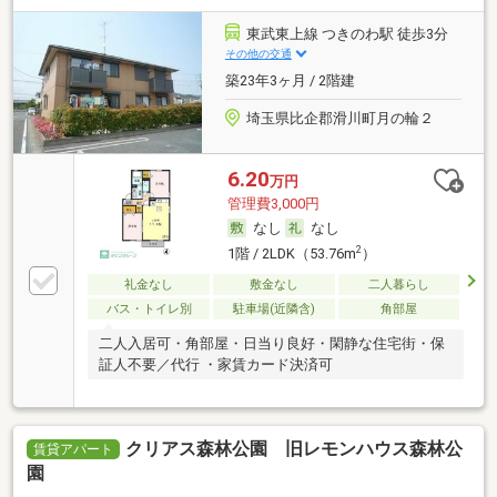
東武東上線 つきのわ駅 徒歩3分
その他の交通
築23年3ヶ月 / 2階建
埼玉県比企郡滑川町月の輪２
6.20
万円
管理費3,000円
なし
なし
2
1階 / 2LDK（53.76m
）
礼金なし
敷金なし
二人暮らし
バス・トイレ別
駐車場(近隣含)
角部屋
二人入居可・角部屋・日当り良好・閑静な住宅街・保
証人不要／代行 ・家賃カード決済可
クリアス森林公園 旧レモンハウス森林公
賃貸アパート
園