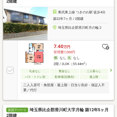
2階建
東武東上線 つきのわ駅 徒歩4分
築22年7ヶ月 / 2階建
埼玉県比企郡滑川町月の輪２
7.40
万円
管理費7,000円
なし
なし
2
2階 / 2LDK（55.44m
）
礼金なし
敷金なし
二人暮らし
バス・トイレ別
駐車場(近隣含)
最上階
二人入居可・角部屋・最上階・日当り良好・保証人不
要／代行
埼玉県比企郡滑川町大字月輪 築12年5ヶ月
賃貸アパート
2階建