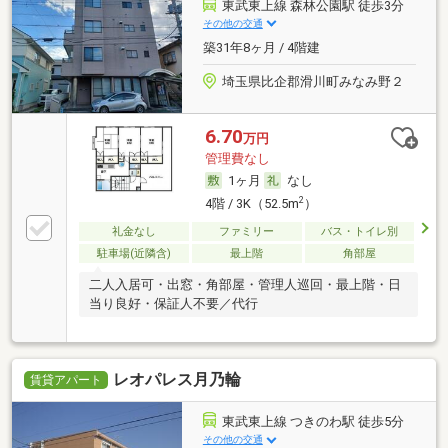
東武東上線 森林公園駅 徒歩3分
その他の交通
築31年8ヶ月 / 4階建
埼玉県比企郡滑川町みなみ野２
6.70
万円
管理費なし
1ヶ月
なし
2
4階 / 3K（52.5m
）
礼金なし
ファミリー
バス・トイレ別
駐車場(近隣含)
最上階
角部屋
二人入居可・出窓・角部屋・管理人巡回・最上階・日
当り良好・保証人不要／代行
レオパレス月乃輪
賃貸アパート
東武東上線 つきのわ駅 徒歩5分
その他の交通