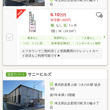
埼玉県比企郡滑川町月の輪６丁
目
6.10
万円
管理費1,800円
なし
1ヶ月
2
1階 / 1K（33.2m
）
敷金なし
更新料なし
一人暮らし
バス・トイレ別
駐車場(近隣含)
インターネット無料
エフタウンでご契約頂くと初期費用のクレジットカー
ド決済もご利用可能です★
サニーヒルズ
賃貸アパート
東武鉄道東上線 つきのわ駅 徒歩
5分
築1年未満 / 2階建
埼玉県比企郡滑川町月の輪６丁
目