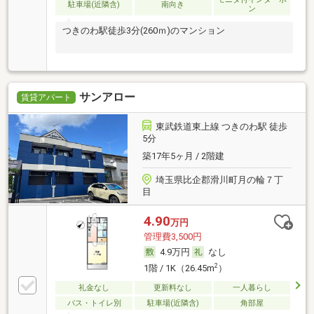
駐車場(近隣含)
南向き
ン
つきのわ駅徒歩3分(260ｍ)のマンション
サンアロー
賃貸アパート
東武鉄道東上線 つきのわ駅 徒歩
5分
築17年5ヶ月 / 2階建
埼玉県比企郡滑川町月の輪７丁
目
4.90
万円
管理費3,500円
4.9万円
なし
2
1階 / 1K（26.45m
）
礼金なし
更新料なし
一人暮らし
バス・トイレ別
駐車場(近隣含)
角部屋