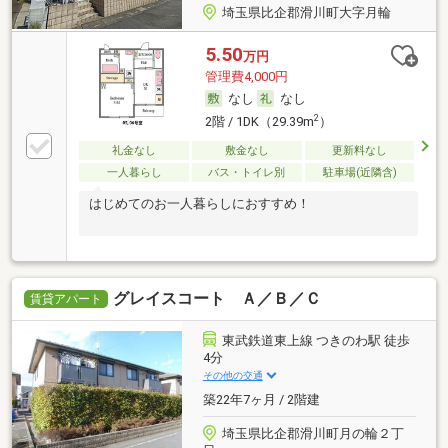
埼玉県比企郡滑川町大字月輪
5.50
万円
管理費4,000円
なし
なし
2
2階 / 1DK（29.39m
）
礼金なし
敷金なし
更新料なし
一人暮らし
バス・トイレ別
駐車場(近隣含)
はじめてのお一人暮らしにおすすめ！
グレイスコート Ａ／Ｂ／Ｃ
賃貸アパート
東武鉄道東上線 つきのわ駅 徒歩
4分
その他の交通
築22年7ヶ月 / 2階建
埼玉県比企郡滑川町月の輪２丁