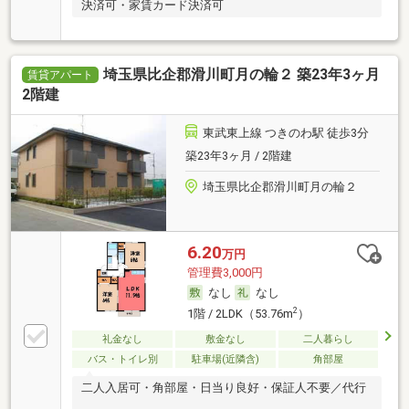
決済可・家賃カード決済可
埼玉県比企郡滑川町月の輪２ 築23年3ヶ月
賃貸アパート
2階建
東武東上線 つきのわ駅 徒歩3分
築23年3ヶ月 / 2階建
埼玉県比企郡滑川町月の輪２
6.20
万円
管理費3,000円
なし
なし
2
1階 / 2LDK（53.76m
）
礼金なし
敷金なし
二人暮らし
バス・トイレ別
駐車場(近隣含)
角部屋
二人入居可・角部屋・日当り良好・保証人不要／代行