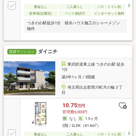
敷金なし
二人暮らし
バス・トイレ別
駐車場(近隣含)
ペット相談可
インターネット無料
つきのわ駅徒歩1分 積水ハウス施工のシャーメゾン
物件
ダイニチ
賃貸マンション
東武鉄道東上線 つきのわ駅 徒歩
1分
築3年1ヶ月 / 3階建
埼玉県比企郡滑川町月の輪３丁
目
10.75
万円
管理費6,000円
なし
1.5ヶ月
2
2階 / 2LDK（61.6m
）
敷金なし
二人暮らし
バス・トイレ別