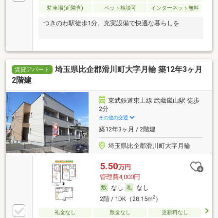
駐車場(近隣含)
ペット相談可
インターネット無料
つきのわ駅徒歩1分。充実設備で快適な暮らしを
埼玉県比企郡滑川町大字月輪 築12年3ヶ月
賃貸アパート
2階建
東武鉄道東上線 武蔵嵐山駅 徒歩
2分
その他の交通
築12年3ヶ月 / 2階建
埼玉県比企郡滑川町大字月輪
5.50
万円
管理費4,000円
なし
なし
2
2階 / 1DK（28.15m
）
礼金なし
敷金なし
更新料なし