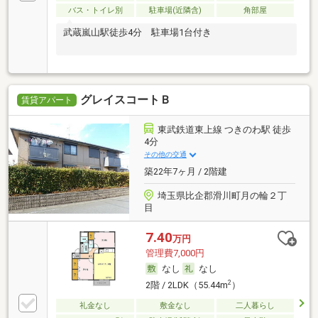
バス・トイレ別
駐車場(近隣含)
角部屋
武蔵嵐山駅徒歩4分 駐車場1台付き
グレイスコートＢ
賃貸アパート
東武鉄道東上線 つきのわ駅 徒歩
4分
その他の交通
築22年7ヶ月 / 2階建
埼玉県比企郡滑川町月の輪２丁
目
7.40
万円
管理費7,000円
なし
なし
2
2階 / 2LDK（55.44m
）
礼金なし
敷金なし
二人暮らし