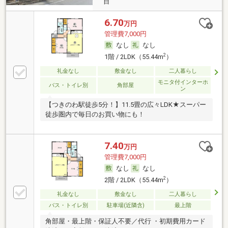
目
6.70
万円
管理費7,000円
なし
なし
2
1階 / 2LDK（55.44m
）
礼金なし
敷金なし
二人暮らし
モニタ付インターホ
バス・トイレ別
角部屋
ン
【つきのわ駅徒歩5分！】11.5畳の広々LDK★スーパー
徒歩圏内で毎日のお買い物にも！
7.40
万円
管理費7,000円
なし
なし
2
2階 / 2LDK（55.44m
）
礼金なし
敷金なし
二人暮らし
バス・トイレ別
駐車場(近隣含)
最上階
角部屋・最上階・保証人不要／代行 ・初期費用カード