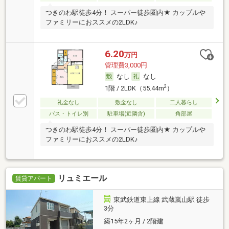
つきのわ駅徒歩4分！ スーパー徒歩圏内★ カップルや
ファミリーにおススメの2LDK♪
6.20
万円
管理費3,000円
なし
なし
2
1階 / 2LDK（55.44m
）
礼金なし
敷金なし
二人暮らし
バス・トイレ別
駐車場(近隣含)
角部屋
つきのわ駅徒歩4分！ スーパー徒歩圏内★ カップルや
ファミリーにおススメの2LDK♪
リュミエール
賃貸アパート
東武鉄道東上線 武蔵嵐山駅 徒歩
3分
築15年2ヶ月 / 2階建