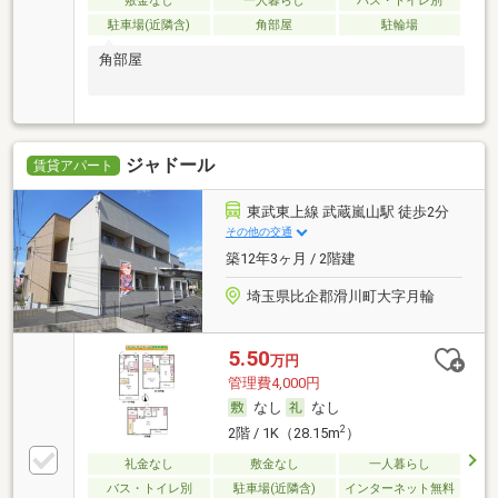
敷金なし
一人暮らし
バス・トイレ別
駐車場(近隣含)
角部屋
駐輪場
角部屋
ジャドール
賃貸アパート
東武東上線 武蔵嵐山駅 徒歩2分
その他の交通
築12年3ヶ月 / 2階建
埼玉県比企郡滑川町大字月輪
5.50
万円
管理費4,000円
なし
なし
2
2階 / 1K（28.15m
）
礼金なし
敷金なし
一人暮らし
バス・トイレ別
駐車場(近隣含)
インターネット無料