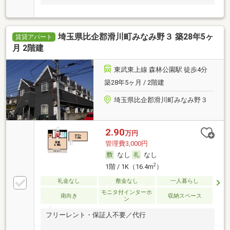
埼玉県比企郡滑川町みなみ野３ 築28年5ヶ
賃貸アパート
月 2階建
東武東上線 森林公園駅 徒歩4分
築28年5ヶ月 / 2階建
埼玉県比企郡滑川町みなみ野３
2.90
万円
管理費3,000円
なし
なし
2
1階 / 1K（16.4m
）
礼金なし
敷金なし
一人暮らし
モニタ付インターホ
南向き
収納スペース
ン
フリーレント・保証人不要／代行