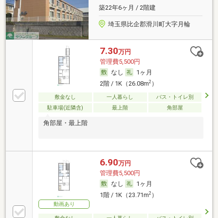
築22年6ヶ月 / 2階建
埼玉県比企郡滑川町大字月輪
7.30
万円
管理費5,500円
なし
1ヶ月
2
2階 / 1K（26.08m
）
敷金なし
一人暮らし
バス・トイレ別
駐車場(近隣含)
最上階
角部屋
角部屋・最上階
6.90
万円
管理費5,500円
なし
1ヶ月
2
1階 / 1K（23.71m
）
動画あり