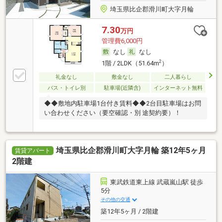
埼玉県比企郡滑川町大字月輪
7.30
万円
管理費6,000円
なし
なし
2
1階 / 2LDK（51.64m
）
礼金なし
敷金なし
二人暮らし
バス・トイレ別
駐車場(近隣含)
インターネット無料
◆◆敷地内駐車場1台付き賃料◆◆2台目駐車場はお問
い合わせください（要空確認・別 途契約要）！
埼玉県比企郡滑川町大字月輪 築12年5ヶ月
賃貸アパート
2階建
東武鉄道東上線 武蔵嵐山駅 徒歩
5分
その他の交通
築12年5ヶ月 / 2階建