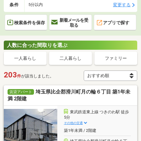
条件
変更する
5分以内
新着メールを受
検索条件を保存
アプリで探す
取る
人数に合った間取りを選ぶ
一人暮らし
二人暮らし
ファミリー
203
件
が該当しました。
埼玉県比企郡滑川町月の輪６丁目 築1年未
賃貸アパート
満 2階建
東武鉄道東上線 つきのわ駅 徒歩
5分
その他の交通
築1年未満 / 2階建