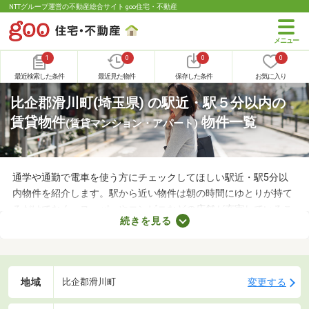
NTTグループ運営の不動産総合サイト goo住宅・不動産
1
0
0
0
最近検索した条件
最近見た物件
保存した条件
お気に入り
比企郡滑川町(埼玉県) の駅近・駅５分以内の
賃貸物件
物件一覧
(賃貸マンション・アパート)
通学や通勤で電車を使う方にチェックしてほしい駅近・駅5分以
内物件を紹介します。駅から近い物件は朝の時間にゆとりが持て
るだけでなく、スーパーやコンビニなどの店舗が充実しているこ
続きを見る
とも魅力。物件数も多いので、間取りや家賃などから自由に選べ
ます。理想の駅近物件を見つけて、快適な生活をスタートしまし
ょう。
地域
変更する
比企郡滑川町