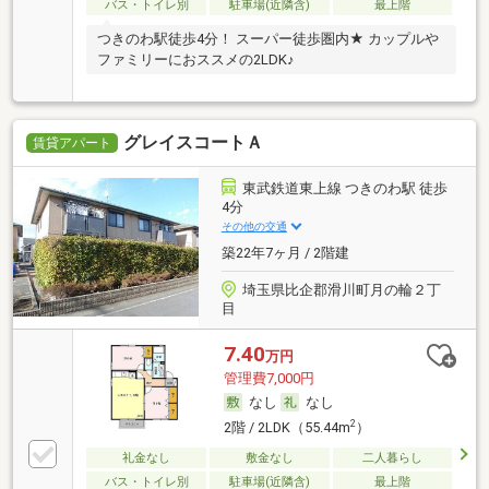
バス・トイレ別
駐車場(近隣含)
最上階
つきのわ駅徒歩4分！ スーパー徒歩圏内★ カップルや
ファミリーにおススメの2LDK♪
グレイスコートＡ
賃貸アパート
東武鉄道東上線 つきのわ駅 徒歩
4分
その他の交通
築22年7ヶ月 / 2階建
埼玉県比企郡滑川町月の輪２丁
目
7.40
万円
管理費7,000円
なし
なし
2
2階 / 2LDK（55.44m
）
礼金なし
敷金なし
二人暮らし
バス・トイレ別
駐車場(近隣含)
最上階