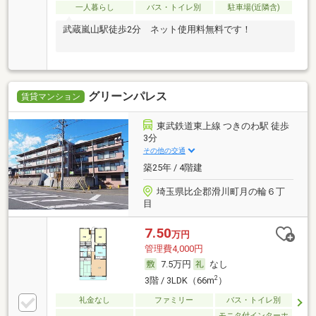
一人暮らし
バス・トイレ別
駐車場(近隣含)
武蔵嵐山駅徒歩2分 ネット使用料無料です！
グリーンパレス
賃貸マンション
東武鉄道東上線 つきのわ駅 徒歩
3分
その他の交通
築25年 / 4階建
埼玉県比企郡滑川町月の輪６丁
目
7.50
万円
管理費4,000円
7.5万円
なし
2
3階 / 3LDK（66m
）
礼金なし
ファミリー
バス・トイレ別
モニタ付インターホ