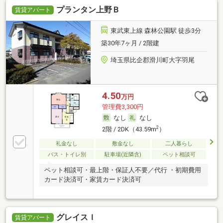
プランタン上野Ｂ
賃貸アパート
東武東上線 森林公園駅 徒歩3分
築30年7ヶ月 / 2階建
埼玉県比企郡滑川町大字羽尾
4.50
万円
管理費3,300円
なし
なし
2
2階 / 2DK（43.59m
）
礼金なし
敷金なし
二人暮らし
バス・トイレ別
駐車場(近隣含)
ペット相談可
ペット相談可・最上階・保証人不要／代行 ・初期費用
カード決済可・家賃カード決済可
グレイスＩ
賃貸アパート