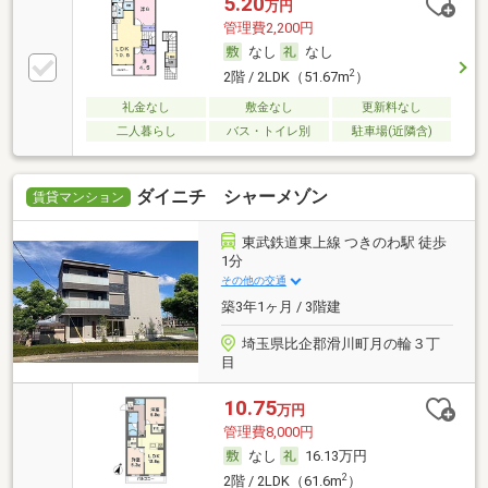
5.20
万円
管理費2,200円
なし
なし
2
2階 / 2LDK（51.67m
）
礼金なし
敷金なし
更新料なし
二人暮らし
バス・トイレ別
駐車場(近隣含)
ダイニチ シャーメゾン
賃貸マンション
東武鉄道東上線 つきのわ駅 徒歩
1分
その他の交通
築3年1ヶ月 / 3階建
埼玉県比企郡滑川町月の輪３丁
目
10.75
万円
管理費8,000円
なし
16.13万円
2
2階 / 2LDK（61.6m
）