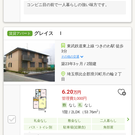
コンビニ目の前で一人暮らしの強い味方です。
グレイス Ｉ
賃貸アパート
東武鉄道東上線 つきのわ駅 徒歩
3分
その他の交通
築23年3ヶ月 / 2階建
埼玉県比企郡滑川町月の輪２丁
目
6.20
万円
管理費3,000円
なし
なし
2
1階 / 2LDK（53.76m
）
礼金なし
敷金なし
二人暮らし
バス・トイレ別
駐車場(近隣含)
角部屋