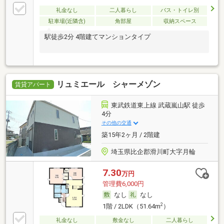
礼金なし
二人暮らし
バス・トイレ別
駐車場(近隣含)
角部屋
収納スペース
駅徒歩2分 4階建てマンションタイプ
リュミエール シャーメゾン
賃貸アパート
東武鉄道東上線 武蔵嵐山駅 徒歩
4分
その他の交通
築15年2ヶ月 / 2階建
埼玉県比企郡滑川町大字月輪
7.30
万円
管理費6,000円
なし
なし
2
1階 / 2LDK（51.64m
）
礼金なし
敷金なし
二人暮らし