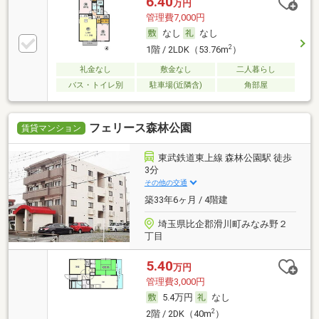
6.40
万円
管理費7,000円
なし
なし
2
1階 / 2LDK（53.76m
）
礼金なし
敷金なし
二人暮らし
バス・トイレ別
駐車場(近隣含)
角部屋
フェリース森林公園
賃貸マンション
東武鉄道東上線 森林公園駅 徒歩
3分
その他の交通
築33年6ヶ月 / 4階建
埼玉県比企郡滑川町みなみ野２
丁目
5.40
万円
管理費3,000円
5.4万円
なし
2
2階 / 2DK（40m
）