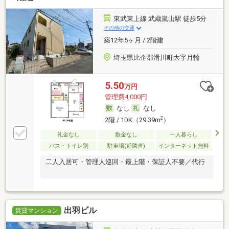
東武東上線 武蔵嵐山駅 徒歩5分
その他の交通
築12年5ヶ月 / 2階建
埼玉県比企郡滑川町大字月輪
5.50
万円
管理費4,000円
なし
なし
2
2階 / 1DK（29.39m
）
礼金なし
敷金なし
一人暮らし
バス・トイレ別
駐車場(近隣含)
インターネット無料
二人入居可・管理人巡回・最上階・保証人不要／代行
出羽ビル
賃貸マンション