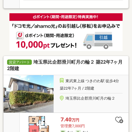
埼玉県比企郡滑川町月の輪２ 築22年7ヶ月
賃貸アパート
2階建
東武東上線 つきのわ駅 徒歩4分
築22年7ヶ月 / 2階建
埼玉県比企郡滑川町月の輪２
7.40
万円
管理費7,000円