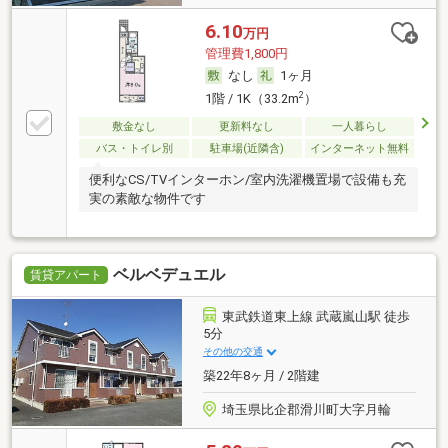
6.10
万円
管理費1,800円
なし
1ヶ月
2
1階 / 1K（33.2m
）
敷金なし
更新料なし
一人暮らし
バス・トイレ別
駐車場(近隣含)
インターネット無料
便利なCS/TVインターホン/室内洗濯機置場で設備も充
実の素敵な物件です
ベルベデュエル
賃貸アパート
東武鉄道東上線 武蔵嵐山駅 徒歩
5分
その他の交通
築22年8ヶ月 / 2階建
埼玉県比企郡滑川町大字月輪