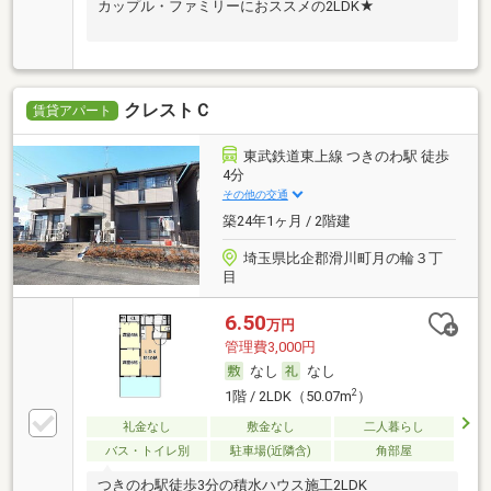
カップル・ファミリーにおススメの2LDK★
クレストＣ
賃貸アパート
東武鉄道東上線 つきのわ駅 徒歩
4分
その他の交通
築24年1ヶ月 / 2階建
埼玉県比企郡滑川町月の輪３丁
目
6.50
万円
管理費3,000円
なし
なし
2
1階 / 2LDK（50.07m
）
礼金なし
敷金なし
二人暮らし
バス・トイレ別
駐車場(近隣含)
角部屋
つきのわ駅徒歩3分の積水ハウス施工2LDK