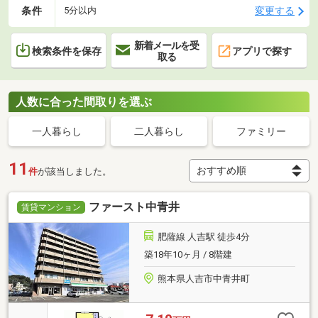
条件
変更する
5分以内
新着メールを受
検索条件を保存
アプリで探す
取る
人数に合った間取りを選ぶ
一人暮らし
二人暮らし
ファミリー
11
件
が該当しました。
ファースト中青井
賃貸マンション
肥薩線 人吉駅 徒歩4分
築18年10ヶ月 / 8階建
熊本県人吉市中青井町