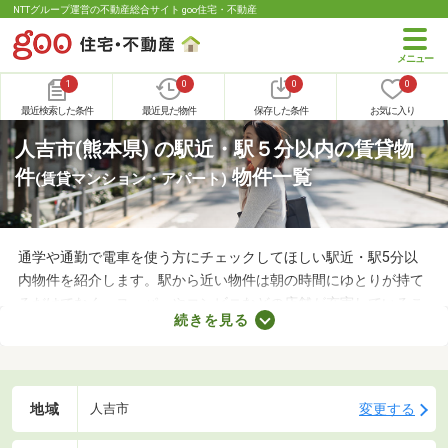
NTTグループ運営の不動産総合サイト goo住宅・不動産
1
0
0
0
最近検索した条件
最近見た物件
保存した条件
お気に入り
人吉市(熊本県) の駅近・駅５分以内の賃貸物
件
物件一覧
(賃貸マンション・アパート)
通学や通勤で電車を使う方にチェックしてほしい駅近・駅5分以
内物件を紹介します。駅から近い物件は朝の時間にゆとりが持て
るだけでなく、スーパーやコンビニなどの店舗が充実しているこ
続きを見る
とも魅力。物件数も多いので、間取りや家賃などから自由に選べ
ます。理想の駅近物件を見つけて、快適な生活をスタートしまし
ょう。
地域
変更する
人吉市