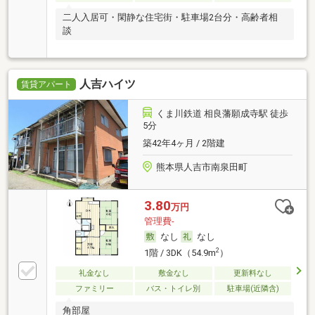
二人入居可・閑静な住宅街・駐車場2台分・高齢者相
談
人吉ハイツ
賃貸アパート
くま川鉄道 相良藩願成寺駅 徒歩
5分
築42年4ヶ月 / 2階建
熊本県人吉市南泉田町
3.80
万円
管理費-
なし
なし
2
1階 / 3DK（54.9m
）
礼金なし
敷金なし
更新料なし
ファミリー
バス・トイレ別
駐車場(近隣含)
角部屋