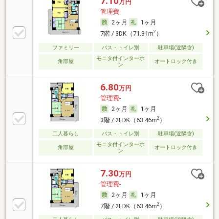
7.10
万円
管理費-
2ヶ月
1ヶ月
2
7階 / 3DK（71.31m
）
ファミリー
バス・トイレ別
駐車場(近隣含)
モニタ付インターホ
角部屋
オートロック付き
ン
6.80
万円
管理費-
2ヶ月
1ヶ月
2
3階 / 2LDK（63.46m
）
二人暮らし
バス・トイレ別
駐車場(近隣含)
モニタ付インターホ
角部屋
オートロック付き
ン
7.30
万円
管理費-
2ヶ月
1ヶ月
2
7階 / 2LDK（63.46m
）