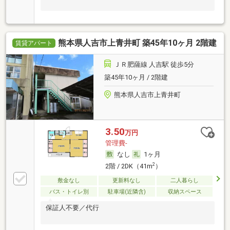
熊本県人吉市上青井町 築45年10ヶ月 2階建
賃貸アパート
ＪＲ肥薩線 人吉駅 徒歩5分
築45年10ヶ月 / 2階建
熊本県人吉市上青井町
3.50
万円
管理費-
なし
1ヶ月
2
2階 / 2DK（41m
）
敷金なし
更新料なし
二人暮らし
バス・トイレ別
駐車場(近隣含)
収納スペース
保証人不要／代行