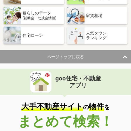
暮らしのデータ
家賃相場
(補助金・助成金情報)
人気タウン
住宅ローン
ランキング
ページトップに戻る
goo住宅・不動産
アプリ
大手不動産サイト
物件
の
を
まとめて検索！