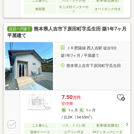
二人暮らし
バス・トイレ別
駐車場(近隣含)
モニタ付インターホ
角部屋
オートロック付き
ン
熊本県人吉市下原田町字瓜生田 築1年7ヶ月
賃貸一戸建て
平屋建て
ＪＲ肥薩線 西人吉駅 徒歩5分
築1年7ヶ月 / 平屋建て
熊本県人吉市下原田町字瓜生田
7.50
万円
管理費-
1ヶ月
1ヶ月
2
/ 2LDK（54.65m
）
二人暮らし
バス・トイレ別
駐車場(近隣含)
収納スペース
エアコン付き
IHクッキングヒータ