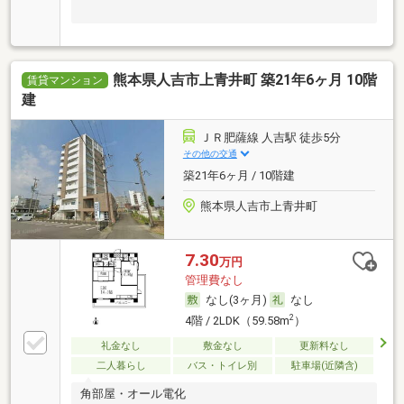
熊本県人吉市上青井町 築21年6ヶ月 10階
賃貸マンション
建
ＪＲ肥薩線 人吉駅 徒歩5分
その他の交通
築21年6ヶ月 / 10階建
熊本県人吉市上青井町
7.30
万円
管理費なし
なし(3ヶ月)
なし
2
4階 / 2LDK（59.58m
）
礼金なし
敷金なし
更新料なし
二人暮らし
バス・トイレ別
駐車場(近隣含)
角部屋・オール電化