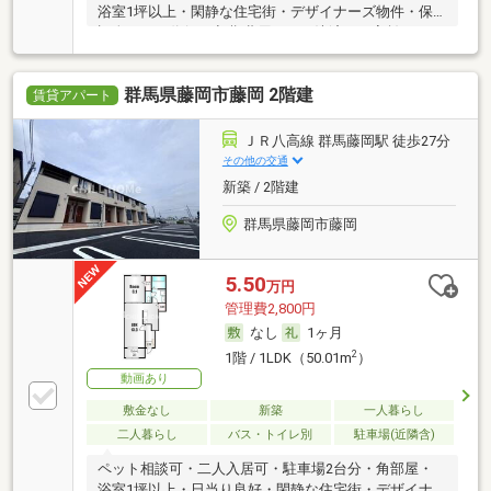
浴室1坪以上・閑静な住宅街・デザイナーズ物件・保
証人不要／代行 ・初期費用カード決済可・家賃カード
決済可
群馬県藤岡市藤岡 2階建
賃貸アパート
ＪＲ八高線 群馬藤岡駅 徒歩27分
その他の交通
新築 / 2階建
群馬県藤岡市藤岡
5.50
万円
管理費2,800円
なし
1ヶ月
2
1階 / 1LDK（50.01m
）
動画あり
敷金なし
新築
一人暮らし
二人暮らし
バス・トイレ別
駐車場(近隣含)
ペット相談可・二人入居可・駐車場2台分・角部屋・
浴室1坪以上・日当り良好・閑静な住宅街・デザイナ