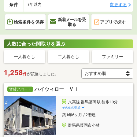
条件
変更する
3年以内
新着メールを受
検索条件を保存
アプリで探す
取る
人数に合った間取りを選ぶ
一人暮らし
二人暮らし
ファミリー
1,258
件
が該当しました。
ハイウィロー ＶＩ
賃貸アパート
八高線 群馬藤岡駅 徒歩10分
その他の交通
築1年6ヶ月 / 2階建
群馬県藤岡市小林