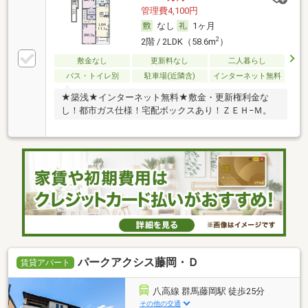
管理費4,100円
なし
1ヶ月
2
2階 / 2LDK（58.6m
）
敷金なし
更新料なし
二人暮らし
バス・トイレ別
駐車場(近隣含)
インターネット無料
★築浅★インターネット無料★敷金・更新権利金な
し！都市ガス仕様！宅配ボックスあり！ＺＥＨ−Ｍ。
パークアクシス藤岡・Ｄ
賃貸アパート
八高線 群馬藤岡駅 徒歩25分
その他の交通