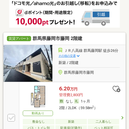
群馬県藤岡市藤岡 2階建
賃貸アパート
ＪＲ八高線 群馬藤岡駅 徒歩26分
その他の交通
新築 / 2階建
群馬県藤岡市藤岡
6.20
万円
管理費2,800円
なし
1ヶ月
2
2階 / 2LDK（59.58m
）
動画あり
敷金なし
新築
二人暮らし
バス・トイレ別
駐車場(近隣含)
ペット相談可