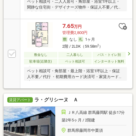
ペット相談可・二人入居可・角部屋・浴室1坪以上・
閑静な住宅街・デザイナーズ物件・保証人不要／代行
・初期費用カード決済可・家賃カード決済可
7.65
万円
管理費2,800円
なし
1ヶ月
2
2階 / 2LDK（59.58m
）
敷金なし
二人暮らし
バス・トイレ別
駐車場(近隣含)
ペット相談可
インターネット無料
ペット相談可・角部屋・最上階・浴室1坪以上・保証
人不要／代行 ・初期費用カード決済可・家賃カード決
済可
ラ・グリシーヌ Ａ
賃貸アパート
ＪＲ八高線 群馬藤岡駅 徒歩17分
築2年5ヶ月 / 2階建
群馬県藤岡市中栗須