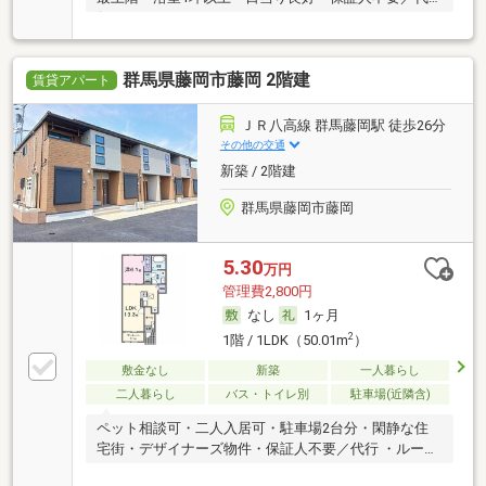
行 ・ルームシェア可
群馬県藤岡市藤岡 2階建
賃貸アパート
ＪＲ八高線 群馬藤岡駅 徒歩26分
その他の交通
新築 / 2階建
群馬県藤岡市藤岡
5.30
万円
管理費2,800円
なし
1ヶ月
2
1階 / 1LDK（50.01m
）
敷金なし
新築
一人暮らし
二人暮らし
バス・トイレ別
駐車場(近隣含)
ペット相談可・二人入居可・駐車場2台分・閑静な住
宅街・デザイナーズ物件・保証人不要／代行 ・ルーム
シェア可