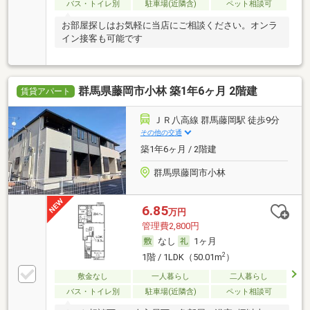
バス・トイレ別
駐車場(近隣含)
ペット相談可
お部屋探しはお気軽に当店にご相談ください。オンラ
イン接客も可能です
群馬県藤岡市小林 築1年6ヶ月 2階建
賃貸アパート
ＪＲ八高線 群馬藤岡駅 徒歩9分
その他の交通
築1年6ヶ月 / 2階建
群馬県藤岡市小林
6.85
万円
管理費2,800円
なし
1ヶ月
2
1階 / 1LDK（50.01m
）
敷金なし
一人暮らし
二人暮らし
バス・トイレ別
駐車場(近隣含)
ペット相談可