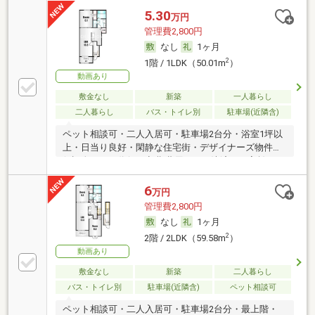
5.30
万円
管理費2,800円
なし
1ヶ月
2
1階 / 1LDK（50.01m
）
動画あり
敷金なし
新築
一人暮らし
二人暮らし
バス・トイレ別
駐車場(近隣含)
ペット相談可・二人入居可・駐車場2台分・浴室1坪以
上・日当り良好・閑静な住宅街・デザイナーズ物件・
保証人不要／代行 ・初期費用カード決済可・家賃カー
ド決済可
6
万円
管理費2,800円
なし
1ヶ月
2
2階 / 2LDK（59.58m
）
動画あり
敷金なし
新築
二人暮らし
バス・トイレ別
駐車場(近隣含)
ペット相談可
ペット相談可・二人入居可・駐車場2台分・最上階・