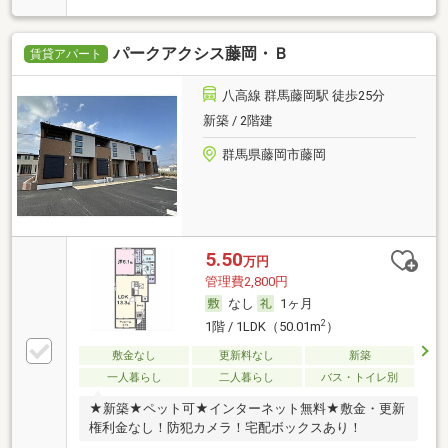
パークアクシス藤岡・Ｂ
賃貸アパート
八高線 群馬藤岡駅 徒歩25分
新築 / 2階建
群馬県藤岡市藤岡
5.50
万円
管理費2,800円
なし
1ヶ月
2
1階 / 1LDK（50.01m
）
敷金なし
更新料なし
新築
一人暮らし
二人暮らし
バス・トイレ別
★新築★ペット可★インターネット無料★敷金・更新
権利金なし！防犯カメラ！宅配ボックスあり！