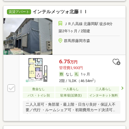
インテルメッツォ北藤ＩＩ
賃貸アパート
ＪＲ八高線 北藤岡駅 徒歩8分
築2年1ヶ月 / 2階建
群馬県藤岡市森
6.75
万円
管理費3,900円
なし
1ヶ月
2
2階 / 1LDK（46.54m
）
敷金なし
一人暮らし
二人暮らし
バス・トイレ別
駐車場(近隣含)
インターネット無料
二人入居可・角部屋・最上階・日当り良好・保証人不
要／代行 ・ルームシェア可・初期費用カード決済可・
家賃カード決済可