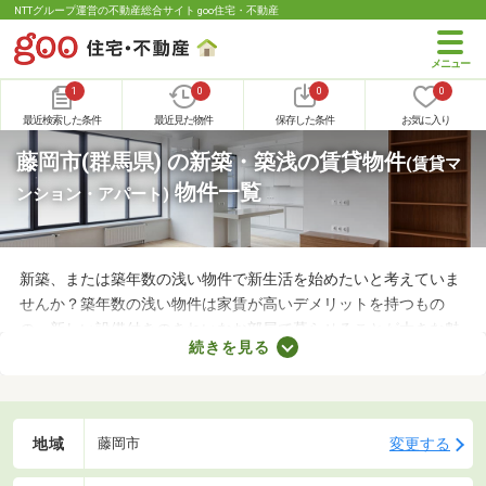
NTTグループ運営の不動産総合サイト goo住宅・不動産
1
0
0
0
最近検索した条件
最近見た物件
保存した条件
お気に入り
藤岡市(群馬県) の新築・築浅の賃貸物件
(賃貸マ
物件一覧
ンション・アパート)
新築、または築年数の浅い物件で新生活を始めたいと考えていま
せんか？築年数の浅い物件は家賃が高いデメリットを持つもの
の、新しい設備付きのきれいなお部屋で暮らせることが大きな魅
続きを見る
力。なかには家賃を抑えた物件もあるので、無理なく借りられる
お部屋を選べますよ。ここで紹介する新築・築浅物件から、気に
なるお部屋を見つけてみてください。
地域
変更する
藤岡市