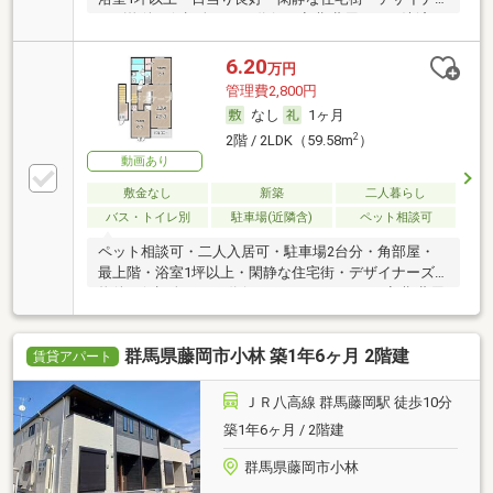
ーズ物件・保証人不要／代行 ・初期費用カード決済
可・家賃カード決済可
6.20
万円
管理費2,800円
なし
1ヶ月
2
2階 / 2LDK（59.58m
）
動画あり
敷金なし
新築
二人暮らし
バス・トイレ別
駐車場(近隣含)
ペット相談可
ペット相談可・二人入居可・駐車場2台分・角部屋・
最上階・浴室1坪以上・閑静な住宅街・デザイナーズ
物件・保証人不要／代行 ・ルームシェア可・初期費用
カード決済可・家賃カード決済可
群馬県藤岡市小林 築1年6ヶ月 2階建
賃貸アパート
ＪＲ八高線 群馬藤岡駅 徒歩10分
築1年6ヶ月 / 2階建
群馬県藤岡市小林