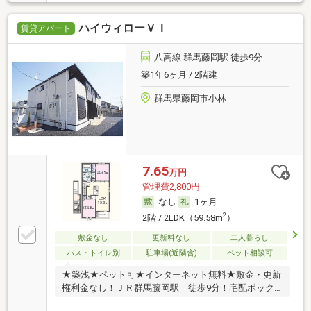
ハイウィローＶＩ
賃貸アパート
八高線 群馬藤岡駅 徒歩9分
築1年6ヶ月 / 2階建
群馬県藤岡市小林
7.65
万円
管理費2,800円
なし
1ヶ月
2
2階 / 2LDK（59.58m
）
敷金なし
更新料なし
二人暮らし
バス・トイレ別
駐車場(近隣含)
ペット相談可
★築浅★ペット可★インターネット無料★敷金・更新
権利金なし！ＪＲ群馬藤岡駅 徒歩9分！宅配ボック
ス！