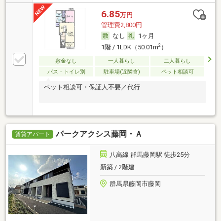
6.85
万円
管理費2,800円
なし
1ヶ月
2
1階 / 1LDK（50.01m
）
敷金なし
一人暮らし
二人暮らし
バス・トイレ別
駐車場(近隣含)
ペット相談可
ペット相談可・保証人不要／代行
パークアクシス藤岡・Ａ
賃貸アパート
八高線 群馬藤岡駅 徒歩25分
新築 / 2階建
群馬県藤岡市藤岡