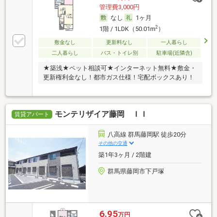
管理費3,000円
なし
1ヶ月
2
1階 / 1LDK（50.01m
）
敷金なし
更新料なし
一人暮らし
二人暮らし
バス・トイレ別
駐車場(近隣含)
★築浅★ペット相談可★インターネット無料★敷金・
更新権利金なし！都市ガス仕様！宅配ボックスあり！
モンテリザイア藤岡 ＩＩ
賃貸アパート
八高線 群馬藤岡駅 徒歩20分
その他の交通
築1年3ヶ月 / 2階建
群馬県藤岡市下戸塚
6.95
万円