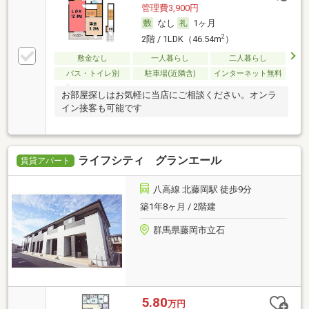
管理費3,900円
なし
1ヶ月
2
2階 / 1LDK（46.54m
）
敷金なし
一人暮らし
二人暮らし
バス・トイレ別
駐車場(近隣含)
インターネット無料
お部屋探しはお気軽に当店にご相談ください。オンラ
イン接客も可能です
ライフシティ グランエール
賃貸アパート
八高線 北藤岡駅 徒歩9分
築1年8ヶ月 / 2階建
群馬県藤岡市立石
5.80
万円