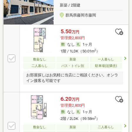
新築 / 2階建
群馬県藤岡市藤岡
5.50
万円
管理費2,800円
なし
1ヶ月
2
1階 / 1LDK（50.01m
）
敷金なし
新築
一人暮らし
二人暮らし
バス・トイレ別
駐車場(近隣含)
お部屋探しはお気軽に当店にご相談ください。オンラ
イン接客も可能です
6.20
万円
管理費2,800円
なし
1ヶ月
2
2階 / 2LDK（59.58m
）
敷金なし
新築
二人暮らし