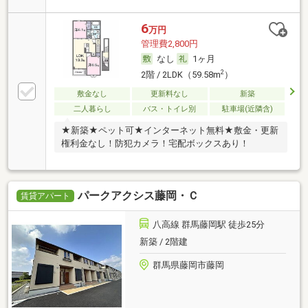
6
万円
管理費2,800円
なし
1ヶ月
2
2階 / 2LDK（59.58m
）
敷金なし
更新料なし
新築
二人暮らし
バス・トイレ別
駐車場(近隣含)
★新築★ペット可★インターネット無料★敷金・更新
権利金なし！防犯カメラ！宅配ボックスあり！
パークアクシス藤岡・Ｃ
賃貸アパート
八高線 群馬藤岡駅 徒歩25分
新築 / 2階建
群馬県藤岡市藤岡