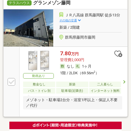
グランメゾン藤岡
テラスハウス
ＪＲ八高線 群馬藤岡駅 徒歩13分
その他の交通
新築 / 2階建
群馬県藤岡市藤岡
7.80
万円
管理費2,000円
なし
1ヶ月
2
1階 / 2LDK（69.56m
）
動画あり
敷金なし
新築
二人暮らし
バス・トイレ別
駐車場(近隣含)
インターネット無料
メゾネット・駐車場2台分・浴室1坪以上・保証人不要
／代行