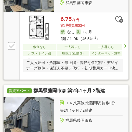
群馬県藤岡市森
6.75
万円
管理費3,900円
なし
1ヶ月
2
2階 / 1LDK（46.54m
）
敷金なし
一人暮らし
二人暮らし
バス・トイレ別
駐車場(近隣含)
インターネット無料
二人入居可・角部屋・最上階・閑静な住宅街・デザイ
ナーズ物件・保証人不要／代行 ・初期費用カード決済
可・家賃カード決済可
群馬県藤岡市森 築2年1ヶ月 2階建
賃貸アパート
ＪＲ八高線 北藤岡駅 徒歩8分
築2年1ヶ月 / 2階建
群馬県藤岡市森