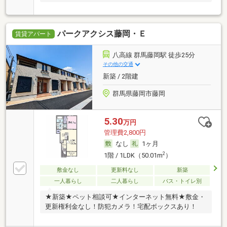
パークアクシス藤岡・Ｅ
賃貸アパート
八高線 群馬藤岡駅 徒歩25分
その他の交通
新築 / 2階建
群馬県藤岡市藤岡
5.30
万円
管理費2,800円
なし
1ヶ月
2
1階 / 1LDK（50.01m
）
敷金なし
更新料なし
新築
一人暮らし
二人暮らし
バス・トイレ別
★新築★ペット相談可★インターネット無料★敷金・
更新権利金なし！防犯カメラ！宅配ボックスあり！