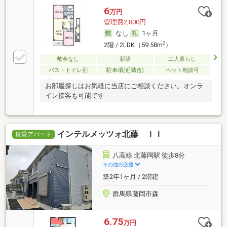
6
万円
管理費2,800円
なし
1ヶ月
2
2階 / 2LDK（59.58m
）
敷金なし
新築
二人暮らし
バス・トイレ別
駐車場(近隣含)
ペット相談可
お部屋探しはお気軽に当店にご相談ください。オンラ
イン接客も可能です
インテルメッツォ北藤 ＩＩ
賃貸アパート
八高線 北藤岡駅 徒歩8分
その他の交通
築2年1ヶ月 / 2階建
群馬県藤岡市森
6.75
万円