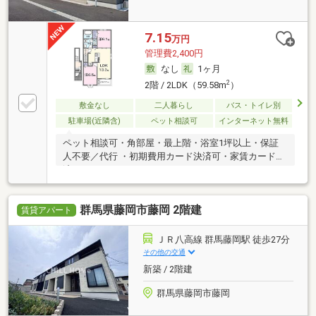
7.15
万円
管理費2,400円
なし
1ヶ月
2
2階 / 2LDK（59.58m
）
敷金なし
二人暮らし
バス・トイレ別
駐車場(近隣含)
ペット相談可
インターネット無料
ペット相談可・角部屋・最上階・浴室1坪以上・保証
人不要／代行 ・初期費用カード決済可・家賃カード決
済可
群馬県藤岡市藤岡 2階建
賃貸アパート
ＪＲ八高線 群馬藤岡駅 徒歩27分
その他の交通
新築 / 2階建
群馬県藤岡市藤岡