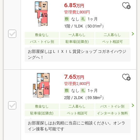
6.85
万円
管理費2,800円
なし
1ヶ月
2
1階 / 1LDK（50.01m
）
敷金なし
一人暮らし
二人暮らし
バス・トイレ別
駐車場(近隣含)
ペット相談可
お部屋探しはＬＩＸＩＬ賃貸ショップ コガネイハウジ
ングへ！
7.65
万円
管理費2,800円
なし
1ヶ月
2
2階 / 2LDK（59.58m
）
敷金なし
二人暮らし
バス・トイレ別
駐車場(近隣含)
ペット相談可
インターネット無料
お部屋探しはお気軽に当店にご相談ください。オンラ
イン接客も可能です