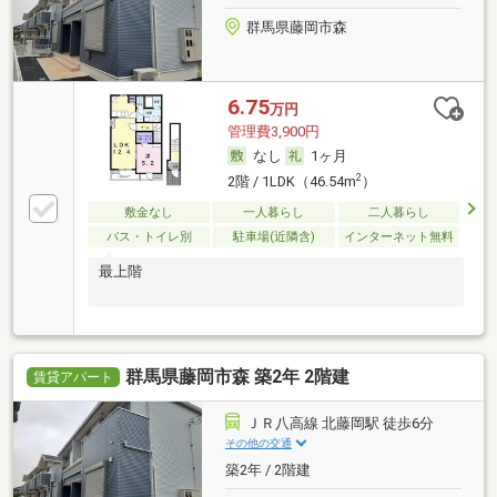
群馬県藤岡市森
6.75
万円
管理費3,900円
なし
1ヶ月
2
2階 / 1LDK（46.54m
）
敷金なし
一人暮らし
二人暮らし
バス・トイレ別
駐車場(近隣含)
インターネット無料
最上階
群馬県藤岡市森 築2年 2階建
賃貸アパート
ＪＲ八高線 北藤岡駅 徒歩6分
その他の交通
築2年 / 2階建