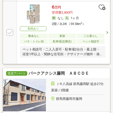
6
万円
管理費2,800円
なし
1ヶ月
2
2階 / 2LDK（59.58m
）
動画あり
敷金なし
新築
二人暮らし
バス・トイレ別
駐車場(近隣含)
ペット相談可
ペット相談可・二人入居可・駐車場2台分・最上階・
浴室1坪以上・閑静な住宅街・デザイナーズ物件・保
証人不要／代行 ・ルームシェア可・初期費用カード決
済可・家賃カード決済可
パークアクシス藤岡 ＡＢＣＤＥ
賃貸アパート
ＪＲ八高線 群馬藤岡駅 徒歩27分
新築 / 2階建
群馬県藤岡市藤岡