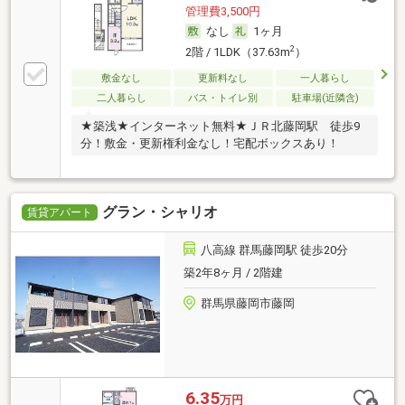
管理費3,500円
なし
1ヶ月
2
2階 / 1LDK（37.63m
）
敷金なし
更新料なし
一人暮らし
二人暮らし
バス・トイレ別
駐車場(近隣含)
★築浅★インターネット無料★ＪＲ北藤岡駅 徒歩9
分！敷金・更新権利金なし！宅配ボックスあり！
グラン・シャリオ
賃貸アパート
八高線 群馬藤岡駅 徒歩20分
築2年8ヶ月 / 2階建
群馬県藤岡市藤岡
6.35
万円