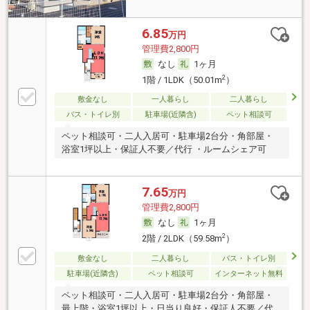
6.85
万円
管理費2,800円
なし
1ヶ月
2
1階 / 1LDK（50.01m
）
敷金なし
一人暮らし
二人暮らし
バス・トイレ別
駐車場(近隣含)
ペット相談可
ペット相談可・二人入居可・駐車場2台分・角部屋・
浴室1坪以上・保証人不要／代行 ・ルームシェア可
7.65
万円
管理費2,800円
なし
1ヶ月
2
2階 / 2LDK（59.58m
）
敷金なし
二人暮らし
バス・トイレ別
駐車場(近隣含)
ペット相談可
インターネット無料
ペット相談可・二人入居可・駐車場2台分・角部屋・
最上階・浴室1坪以上・日当り良好・保証人不要／代