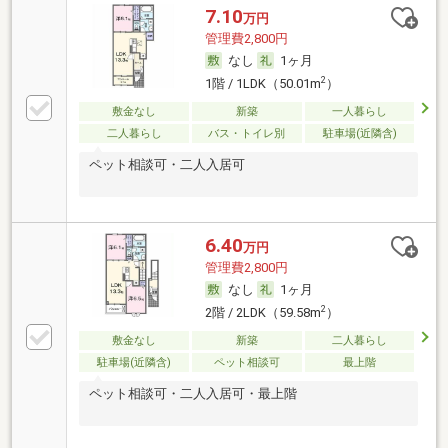
7.10
万円
管理費2,800円
なし
1ヶ月
2
1階 / 1LDK（50.01m
）
敷金なし
新築
一人暮らし
二人暮らし
バス・トイレ別
駐車場(近隣含)
ペット相談可・二人入居可
6.40
万円
管理費2,800円
なし
1ヶ月
2
2階 / 2LDK（59.58m
）
敷金なし
新築
二人暮らし
駐車場(近隣含)
ペット相談可
最上階
ペット相談可・二人入居可・最上階