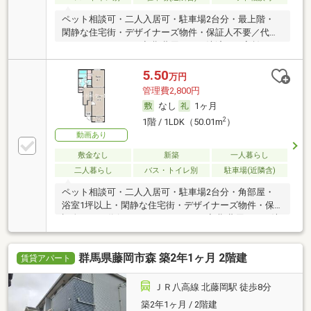
ペット相談可・二人入居可・駐車場2台分・最上階・
閑静な住宅街・デザイナーズ物件・保証人不要／代行
・ルームシェア可・初期費用カード決済可・家賃カー
ド決済可
5.50
万円
管理費2,800円
なし
1ヶ月
2
1階 / 1LDK（50.01m
）
動画あり
敷金なし
新築
一人暮らし
二人暮らし
バス・トイレ別
駐車場(近隣含)
ペット相談可・二人入居可・駐車場2台分・角部屋・
浴室1坪以上・閑静な住宅街・デザイナーズ物件・保
証人不要／代行 ・ルームシェア可・初期費用カード決
済可・家賃カード決済可
群馬県藤岡市森 築2年1ヶ月 2階建
賃貸アパート
ＪＲ八高線 北藤岡駅 徒歩8分
築2年1ヶ月 / 2階建