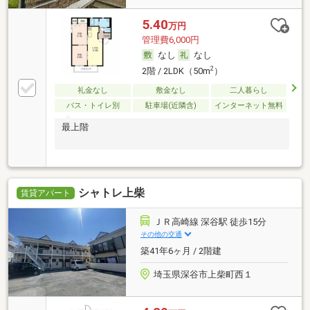
5.40
万円
管理費6,000円
なし
なし
2
2階 / 2LDK（50m
）
礼金なし
敷金なし
二人暮らし
バス・トイレ別
駐車場(近隣含)
インターネット無料
最上階
シャトレ上柴
賃貸アパート
ＪＲ高崎線 深谷駅 徒歩15分
その他の交通
築41年6ヶ月 / 2階建
埼玉県深谷市上柴町西１