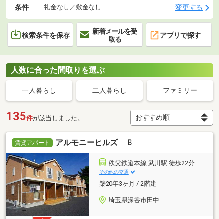
条件
変更する
礼金なし／敷金なし
新着メールを受
検索条件を保存
アプリで探す
取る
人数に合った間取りを選ぶ
一人暮らし
二人暮らし
ファミリー
135
件
が該当しました。
アルモニーヒルズ Ｂ
賃貸アパート
秩父鉄道本線 武川駅 徒歩22分
その他の交通
築20年3ヶ月 / 2階建
埼玉県深谷市田中