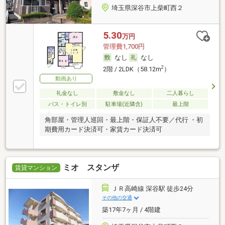
埼玉県深谷市上柴町西２
5.30
万円
管理費1,700円
なし
なし
2
2階 / 2LDK（58.12m
）
動画あり
礼金なし
敷金なし
二人暮らし
バス・トイレ別
駐車場(近隣含)
最上階
角部屋・管理人巡回・最上階・保証人不要／代行 ・初
期費用カード決済可・家賃カード決済可
ミオ スタンザ
賃貸マンション
ＪＲ高崎線 深谷駅 徒歩24分
その他の交通
築17年7ヶ月 / 4階建