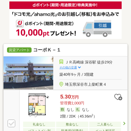
コーポＫ－１
賃貸アパート
ＪＲ高崎線 深谷駅 徒歩29分
その他の交通
築40年9ヶ月 / 3階建
埼玉県深谷市上柴町東４
5.30
万円
管理費2,000円
なし
なし
2
2階 / 2DK（45.36m
）
礼金なし
敷金なし
二人暮らし
バス・トイレ別
駐車場(近隣含)
ペット相談可