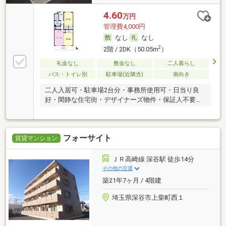
4.60
万円
管理費4,000円
なし
なし
2
2階 / 2DK（50.05m
）
礼金なし
敷金なし
二人暮らし
バス・トイレ別
駐車場(近隣含)
南向き
二人入居可・駐車場2台分・事務所使用可・日当り良
好・閑静な住宅街・デザイナーズ物件・保証人不要／
代行
フォーサイト
賃貸マンション
ＪＲ高崎線 深谷駅 徒歩14分
その他の交通
築21年7ヶ月 / 4階建
埼玉県深谷市上柴町西１