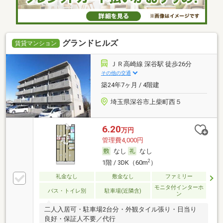
グランドヒルズ
賃貸マンション
ＪＲ高崎線 深谷駅 徒歩26分
その他の交通
築24年7ヶ月 / 4階建
埼玉県深谷市上柴町西５
6.20
万円
管理費4,000円
なし
なし
2
1階 / 3DK（60m
）
礼金なし
敷金なし
ファミリー
モニタ付インターホ
バス・トイレ別
駐車場(近隣含)
ン
二人入居可・駐車場2台分・外観タイル張り・日当り
良好・保証人不要／代行