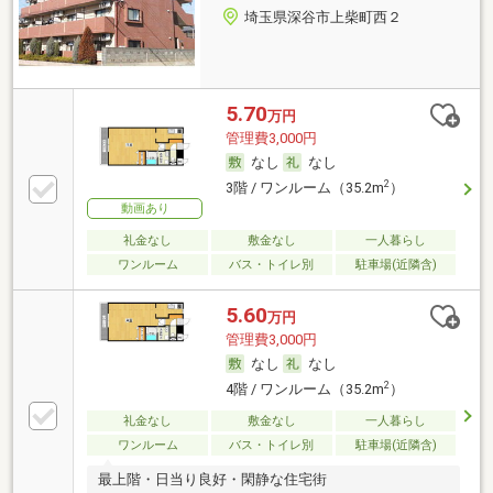
埼玉県深谷市上柴町西２
5.70
万円
管理費3,000円
なし
なし
2
3階 / ワンルーム（35.2m
）
動画あり
礼金なし
敷金なし
一人暮らし
ワンルーム
バス・トイレ別
駐車場(近隣含)
5.60
万円
管理費3,000円
なし
なし
2
4階 / ワンルーム（35.2m
）
礼金なし
敷金なし
一人暮らし
ワンルーム
バス・トイレ別
駐車場(近隣含)
最上階・日当り良好・閑静な住宅街