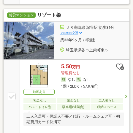
リゾート柴
賃貸マンション
ＪＲ高崎線 深谷駅 徒歩31分
その他の交通
築33年9ヶ月 / 3階建
埼玉県深谷市上柴町東５
5.50
万円
管理費なし
なし
なし
2
1階 / 2LDK（57.97m
）
動画あり
礼金なし
敷金なし
二人暮らし
バス・トイレ別
駐車場(近隣含)
収納スペース
二人入居可・保証人不要／代行 ・ルームシェア可・初
期費用カード決済可