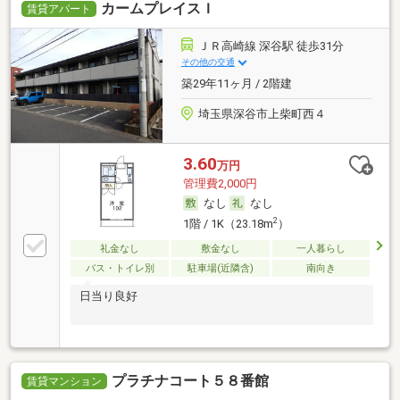
カームプレイスＩ
賃貸アパート
ＪＲ高崎線 深谷駅 徒歩31分
その他の交通
築29年11ヶ月 / 2階建
埼玉県深谷市上柴町西４
3.60
万円
管理費2,000円
なし
なし
2
1階 / 1K（23.18m
）
礼金なし
敷金なし
一人暮らし
バス・トイレ別
駐車場(近隣含)
南向き
日当り良好
プラチナコート５８番館
賃貸マンション