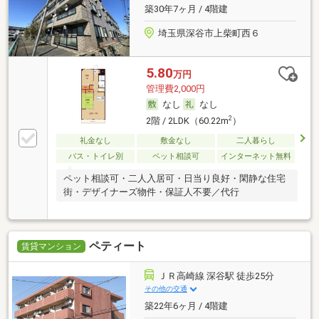
築30年7ヶ月 / 4階建
埼玉県深谷市上柴町西６
5.80
万円
管理費2,000円
なし
なし
2
2階 / 2LDK（60.22m
）
礼金なし
敷金なし
二人暮らし
バス・トイレ別
ペット相談可
インターネット無料
ペット相談可・二人入居可・日当り良好・閑静な住宅
街・デザイナーズ物件・保証人不要／代行
ペティート
賃貸マンション
ＪＲ高崎線 深谷駅 徒歩25分
その他の交通
築22年6ヶ月 / 4階建