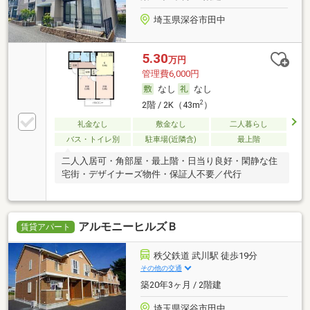
埼玉県深谷市田中
5.30
万円
管理費6,000円
なし
なし
2
2階 / 2K（43m
）
礼金なし
敷金なし
二人暮らし
バス・トイレ別
駐車場(近隣含)
最上階
二人入居可・角部屋・最上階・日当り良好・閑静な住
宅街・デザイナーズ物件・保証人不要／代行
アルモニーヒルズＢ
賃貸アパート
秩父鉄道 武川駅 徒歩19分
その他の交通
築20年3ヶ月 / 2階建
埼玉県深谷市田中