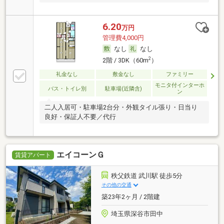
6.20
万円
管理費4,000円
なし
なし
2
2階 / 3DK（60m
）
礼金なし
敷金なし
ファミリー
モニタ付インターホ
バス・トイレ別
駐車場(近隣含)
ン
二人入居可・駐車場2台分・外観タイル張り・日当り
良好・保証人不要／代行
エイコーンＧ
賃貸アパート
秩父鉄道 武川駅 徒歩5分
その他の交通
築23年2ヶ月 / 2階建
埼玉県深谷市田中