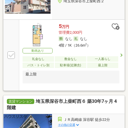
埼玉県深谷市上柴町西２
5
万円
管理費2,000円
なし
なし
2
4階 / 1K（26.6m
）
動画あり
礼金なし
敷金なし
一人暮らし
バス・トイレ別
駐車場(近隣含)
最上階
最上階
埼玉県深谷市上柴町西６ 築30年7ヶ月 4
賃貸マンション
階建
ＪＲ高崎線 深谷駅 徒歩22分
その他の交通