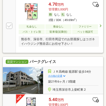
4.70
万円
管理費3,000円
なし
なし
2
2階 / 3DK（49.69m
）
礼金なし
敷金なし
ファミリー
バス・トイレ別
駐車場(近隣含)
ペット相談可
熊谷市、深谷市、行田市周辺でのお部屋探しはコガネ
イハウジング熊谷店にお任せ下さい！
パークグレイス
賃貸マンション
ＪＲ高崎線 籠原駅 徒歩34分
その他の交通
築21年6ヶ月 / 3階建
埼玉県深谷市上柴町東２
5.40
万円
管理費2,000円