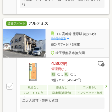
行
アルテミス
賃貸アパート
ＪＲ高崎線 籠原駅 徒歩24分
その他の交通
築24年7ヶ月 / 2階建
埼玉県熊谷市拾六間
4.80
万円
管理費なし
なし
なし
2
1階 / 2DK（45.54m
）
礼金なし
敷金なし
二人暮らし
バス・トイレ別
駐車場(近隣含)
インターネット無料
二人入居可・管理人巡回