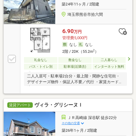
築24年11ヶ月 / 2階建
埼玉県熊谷市拾六間
6.90
万円
管理費5,000円
なし
なし
2
2階 / 2DK（55.2m
）
礼金なし
敷金なし
二人暮らし
バス・トイレ別
駐車場(近隣含)
インターネット無料
二人入居可・駐車場2台分・最上階・閑静な住宅街・
デザイナーズ物件・保証人不要／代行 ・家賃カード決
済可
ヴィラ・グリシーヌＩ
賃貸アパート
ＪＲ高崎線 深谷駅 徒歩22分
その他の交通
築26年1ヶ月 / 2階建