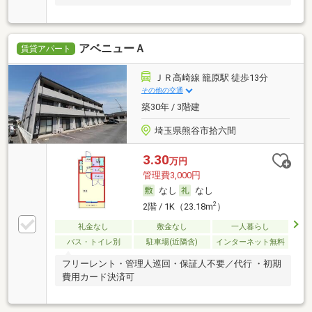
アベニューＡ
賃貸アパート
ＪＲ高崎線 籠原駅 徒歩13分
その他の交通
築30年 / 3階建
埼玉県熊谷市拾六間
3.30
万円
管理費3,000円
なし
なし
2
2階 / 1K（23.18m
）
礼金なし
敷金なし
一人暮らし
バス・トイレ別
駐車場(近隣含)
インターネット無料
フリーレント・管理人巡回・保証人不要／代行 ・初期
費用カード決済可