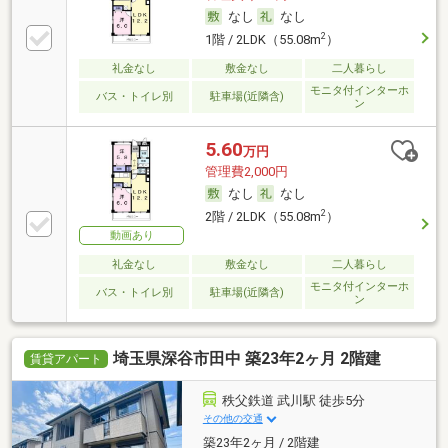
なし
なし
2
1階 / 2LDK（55.08m
）
礼金なし
敷金なし
二人暮らし
モニタ付インターホ
バス・トイレ別
駐車場(近隣含)
ン
5.60
万円
管理費2,000円
なし
なし
2
2階 / 2LDK（55.08m
）
動画あり
礼金なし
敷金なし
二人暮らし
モニタ付インターホ
バス・トイレ別
駐車場(近隣含)
ン
埼玉県深谷市田中 築23年2ヶ月 2階建
賃貸アパート
秩父鉄道 武川駅 徒歩5分
その他の交通
築23年2ヶ月 / 2階建