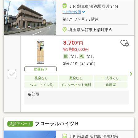
ＪＲ高崎線 深谷駅 徒歩34分
その他の交通
築17年7ヶ月 / 3階建
埼玉県深谷市上柴町東６
3.70
万円
管理費3,000円
なし
なし
2
2階 / 1K（24.3m
）
動画あり
礼金なし
敷金なし
一人暮らし
バス・トイレ別
インターネット無料
角部屋
角部屋
フローラルハイツＢ
賃貸アパート
ＪＲ高崎線 深谷駅 徒歩35分