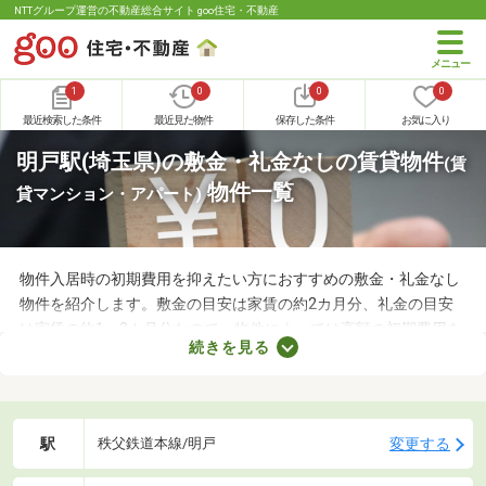
NTTグループ運営の不動産総合サイト goo住宅・不動産
1
0
0
0
最近検索した条件
最近見た物件
保存した条件
お気に入り
明戸駅(埼玉県)の敷金・礼金なしの賃貸物件
(賃
物件一覧
貸マンション・アパート)
物件入居時の初期費用を抑えたい方におすすめの敷金・礼金なし
物件を紹介します。敷金の目安は家賃の約2カ月分、礼金の目安
は家賃の約1～2カ月分なので、物件によっては高額の初期費用を
続きを見る
用意しなければなりません。新生活に必要な家具や家電、インテ
リアにお金を使いたい方は、敷金・礼金なし物件から気になるお
部屋を見つけましょう。
駅
変更する
秩父鉄道本線/明戸