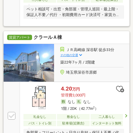
ペット相談可・出窓・角部屋・管理人巡回・最上階・
保証人不要／代行 ・初期費用カード決済可・家賃カー
ド決済可
クラールＡ棟
賃貸アパート
ＪＲ高崎線 深谷駅 徒歩33分
その他の交通
築22年7ヶ月 / 2階建
埼玉県深谷市原郷
4.20
万円
管理費3,000円
なし
なし
2
1階 / 2DK（42.77m
）
礼金なし
敷金なし
二人暮らし
バス・トイレ別
駐車場(近隣含)
インターネット無料
角部屋・フリーレント・日当り良好・保証人不要／代