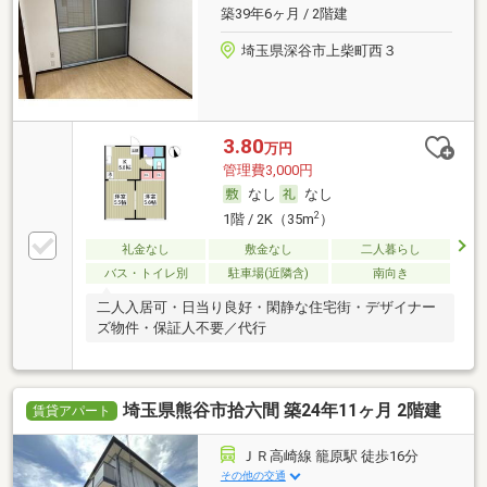
築39年6ヶ月 / 2階建
埼玉県深谷市上柴町西３
3.80
万円
管理費3,000円
なし
なし
2
1階 / 2K（35m
）
礼金なし
敷金なし
二人暮らし
バス・トイレ別
駐車場(近隣含)
南向き
二人入居可・日当り良好・閑静な住宅街・デザイナー
ズ物件・保証人不要／代行
埼玉県熊谷市拾六間 築24年11ヶ月 2階建
賃貸アパート
ＪＲ高崎線 籠原駅 徒歩16分
その他の交通