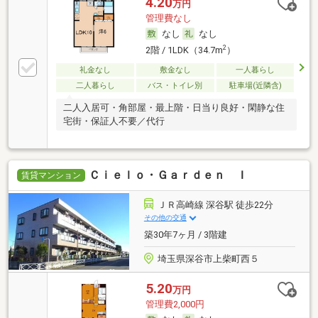
4.20
万円
管理費なし
なし
なし
2
2階 / 1LDK（34.7m
）
礼金なし
敷金なし
一人暮らし
二人暮らし
バス・トイレ別
駐車場(近隣含)
二人入居可・角部屋・最上階・日当り良好・閑静な住
宅街・保証人不要／代行
Ｃｉｅｌｏ・Ｇａｒｄｅｎ Ｉ
賃貸マンション
ＪＲ高崎線 深谷駅 徒歩22分
その他の交通
築30年7ヶ月 / 3階建
埼玉県深谷市上柴町西５
5.20
万円
管理費2,000円