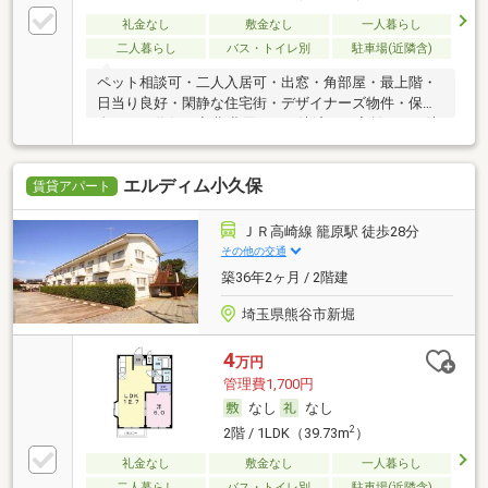
礼金なし
敷金なし
一人暮らし
二人暮らし
バス・トイレ別
駐車場(近隣含)
ペット相談可・二人入居可・出窓・角部屋・最上階・
日当り良好・閑静な住宅街・デザイナーズ物件・保証
人不要／代行 ・初期費用カード決済可・家賃カード決
済可
エルディム小久保
賃貸アパート
ＪＲ高崎線 籠原駅 徒歩28分
その他の交通
築36年2ヶ月 / 2階建
埼玉県熊谷市新堀
4
万円
管理費1,700円
なし
なし
2
2階 / 1LDK（39.73m
）
礼金なし
敷金なし
一人暮らし
二人暮らし
バス・トイレ別
駐車場(近隣含)