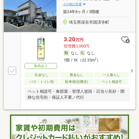
その他の交通
築24年6ヶ月 / 3階建
埼玉県深谷市国済寺町
3.20
万円
管理費3,000円
なし
なし
2
1階 / 1K（22.35m
）
動画あり
礼金なし
敷金なし
一人暮らし
バス・トイレ別
駐車場(近隣含)
ペット相談可
ペット相談可・角部屋・管理人巡回・日当り良好・閑
静な住宅街・保証人不要／代行