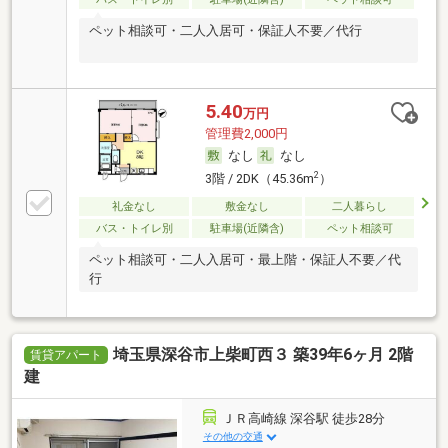
ペット相談可・二人入居可・保証人不要／代行
5.40
万円
管理費2,000円
なし
なし
2
3階 / 2DK（45.36m
）
礼金なし
敷金なし
二人暮らし
バス・トイレ別
駐車場(近隣含)
ペット相談可
ペット相談可・二人入居可・最上階・保証人不要／代
行
埼玉県深谷市上柴町西３ 築39年6ヶ月 2階
賃貸アパート
建
ＪＲ高崎線 深谷駅 徒歩28分
その他の交通