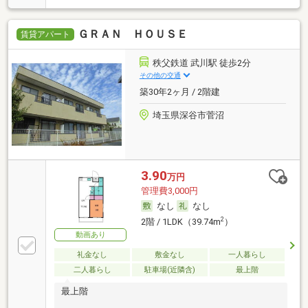
ＧＲＡＮ ＨＯＵＳＥ
賃貸アパート
秩父鉄道 武川駅 徒歩2分
その他の交通
築30年2ヶ月 / 2階建
埼玉県深谷市菅沼
3.90
万円
管理費3,000円
なし
なし
2
2階 / 1LDK（39.74m
）
動画あり
礼金なし
敷金なし
一人暮らし
二人暮らし
駐車場(近隣含)
最上階
最上階