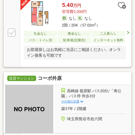
5.40
万円
管理費3,000円
なし
なし
2
2階 / 2DK（57.02m
）
礼金なし
敷金なし
二人暮らし
バス・トイレ別
駐車場(近隣含)
インターネット無料
お部屋探しはお気軽に当店にご相談ください。オンラ
イン接客も可能です
コーポ外原
賃貸マンション
高崎線 籠原駅 バス20分/「寿公
園」バス停 停歩3分
その他の交通
築37年 / 2階建
埼玉県熊谷市拾六間