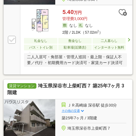
5.40
万円
管理費3,000円
なし
なし
2
2階 / 2LDK（57.02m
）
礼金なし
敷金なし
二人暮らし
バス・トイレ別
駐車場(近隣含)
インターネット無料
二人入居可・角部屋・管理人巡回・最上階・保証人不
要／代行 ・初期費用カード決済可・家賃カード決済可
埼玉県深谷市上柴町西７ 築25年7ヶ月 3
賃貸マンション
階建
ＪＲ高崎線 深谷駅 徒歩30分
その他の交通
築25年7ヶ月 / 3階建
埼玉県深谷市上柴町西７