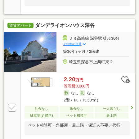
ダンデライオンハウス深谷
賃貸アパート
ＪＲ高崎線 深谷駅 徒歩30分
その他の交通
築36年3ヶ月 / 2階建
埼玉県深谷市上柴町東２
2.20
万円
管理費3,000円
なし
なし
2
2階 / 1K（15.58m
）
礼金なし
敷金なし
一人暮らし
駐車場(近隣含)
ペット相談可
最上階
ペット相談可・角部屋・最上階・保証人不要／代行