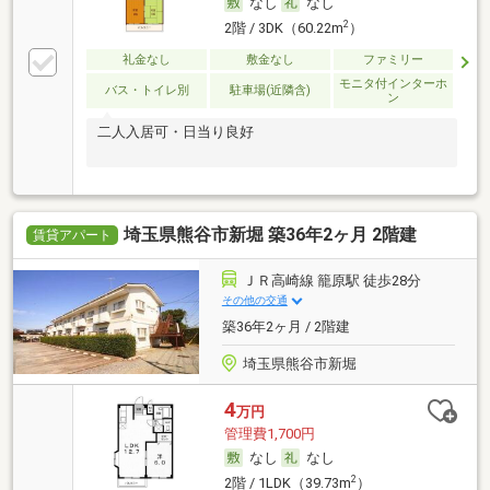
なし
なし
2
2階 / 3DK（60.22m
）
礼金なし
敷金なし
ファミリー
モニタ付インターホ
バス・トイレ別
駐車場(近隣含)
ン
二人入居可・日当り良好
埼玉県熊谷市新堀 築36年2ヶ月 2階建
賃貸アパート
ＪＲ高崎線 籠原駅 徒歩28分
その他の交通
築36年2ヶ月 / 2階建
埼玉県熊谷市新堀
4
万円
管理費1,700円
なし
なし
2
2階 / 1LDK（39.73m
）