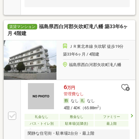
福島県西白河郡矢吹町滝八幡 築33年6ヶ
賃貸マンション
月 4階建
ＪＲ東北本線 矢吹駅 徒歩19分
築33年6ヶ月 / 4階建
福島県西白河郡矢吹町滝八幡
6
万円
管理費なし
なし
なし
2
4階 / 4DK（65.88m
）
礼金なし
敷金なし
ファミリー
バス・トイレ別
駐車場(近隣含)
最上階
閑静な住宅街・駐車場2台分・最上階