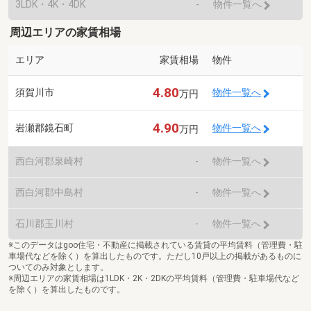
3LDK・4K・4DK
-
物件一覧へ
周辺エリアの家賃相場
エリア
家賃相場
物件
4.80
須賀川市
物件一覧へ
万円
4.90
岩瀬郡鏡石町
物件一覧へ
万円
西白河郡泉崎村
-
物件一覧へ
西白河郡中島村
-
物件一覧へ
石川郡玉川村
-
物件一覧へ
※このデータはgoo住宅・不動産に掲載されている賃貸の平均賃料（管理費・駐
車場代などを除く）を算出したものです。ただし10戸以上の掲載があるものに
ついてのみ対象とします。
※周辺エリアの家賃相場は1LDK・2K・2DKの平均賃料（管理費・駐車場代など
を除く）を算出したものです。