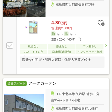
福島県西白河郡矢吹町花咲
4.30
万円
管理費2,000円
なし
なし
2
2階 / 2DK（40.91m
）
礼金なし
敷金なし
二人暮らし
バス・トイレ別
駐車場(近隣含)
インターネット無料
閑静な住宅街・管理人巡回・保証人不要／代行
アークガーデン
賃貸アパート
ＪＲ東北本線 矢吹駅 徒歩18分
築35年2ヶ月 / 2階建
福島県西白河郡矢吹町八幡町