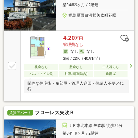
築34年9ヶ月 / 2階建
福島県西白河郡矢吹町花咲
4.20
万円
管理費なし
なし
なし
2
2階 / 2DK（40.91m
）
礼金なし
敷金なし
二人暮らし
バス・トイレ別
駐車場(近隣含)
角部屋
閑静な住宅街・角部屋・管理人巡回・保証人不要／代
行
フローレス矢吹Ｂ
賃貸アパート
ＪＲ東北本線 矢吹駅 徒歩22分
築34年9ヶ月 / 2階建