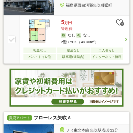
福島県西白河郡矢吹町曙町
5
万円
管理費-
なし
なし
2
2階 / 2DK（49.98m
）
礼金なし
敷金なし
二人暮らし
バス・トイレ別
駐車場(近隣含)
インターネット無料
フローレス矢吹Ａ
賃貸アパート
ＪＲ東北本線 矢吹駅 徒歩22分