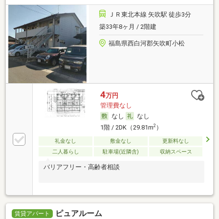
ＪＲ東北本線 矢吹駅 徒歩3分
築33年8ヶ月 / 2階建
福島県西白河郡矢吹町小松
4
万円
管理費なし
なし
なし
2
1階 / 2DK（29.81m
）
礼金なし
敷金なし
更新料なし
二人暮らし
駐車場(近隣含)
収納スペース
バリアフリー・高齢者相談
ピュアルーム
賃貸アパート