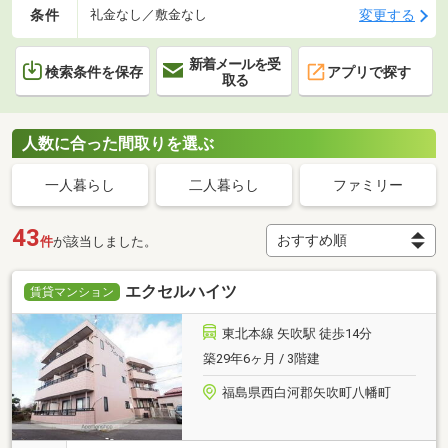
条件
変更する
礼金なし／敷金なし
新着メールを受
検索条件を保存
アプリで探す
取る
人数に合った間取りを選ぶ
一人暮らし
二人暮らし
ファミリー
43
件
が該当しました。
エクセルハイツ
賃貸マンション
東北本線 矢吹駅 徒歩14分
築29年6ヶ月 / 3階建
福島県西白河郡矢吹町八幡町