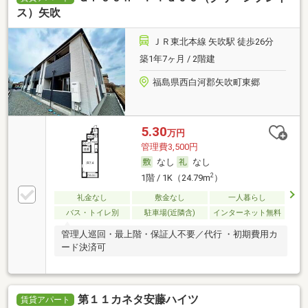
ス）矢吹
ＪＲ東北本線 矢吹駅 徒歩26分
築1年7ヶ月 / 2階建
福島県西白河郡矢吹町東郷
5.30
万円
管理費3,500円
なし
なし
2
1階 / 1K（24.79m
）
礼金なし
敷金なし
一人暮らし
バス・トイレ別
駐車場(近隣含)
インターネット無料
管理人巡回・最上階・保証人不要／代行 ・初期費用カ
ード決済可
第１１カネタ安藤ハイツ
賃貸アパート