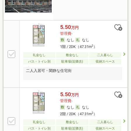
5.50
万円
管理費-
なし
なし
2
1階 / 2DK（47.31m
）
礼金なし
敷金なし
二人暮らし
バス・トイレ別
駐車場(近隣含)
収納スペース
二人入居可・閑静な住宅街
5.50
万円
管理費-
なし
なし
2
2階 / 2DK（47.31m
）
礼金なし
敷金なし
二人暮らし
バス・トイレ別
駐車場(近隣含)
収納スペース