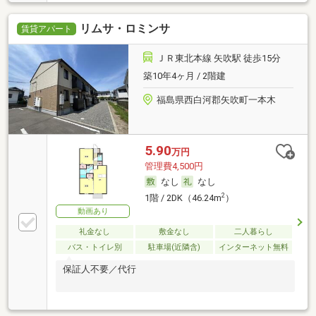
リムサ・ロミンサ
賃貸アパート
ＪＲ東北本線 矢吹駅 徒歩15分
築10年4ヶ月 / 2階建
福島県西白河郡矢吹町一本木
5.90
万円
管理費4,500円
なし
なし
2
1階 / 2DK（46.24m
）
動画あり
礼金なし
敷金なし
二人暮らし
バス・トイレ別
駐車場(近隣含)
インターネット無料
保証人不要／代行