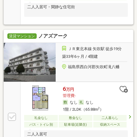
二人入居可・閑静な住宅街
ノアズアーク
賃貸マンション
ＪＲ東北本線 矢吹駅 徒歩19分
築33年6ヶ月 / 4階建
福島県西白河郡矢吹町滝八幡
6
万円
管理費-
なし
なし
2
1階 / 2LDK（65.88m
）
礼金なし
敷金なし
二人暮らし
バス・トイレ別
駐車場(近隣含)
収納スペース
二人入居可