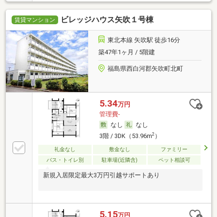
ビレッジハウス矢吹１号棟
賃貸マンション
東北本線 矢吹駅 徒歩16分
築47年1ヶ月 / 5階建
福島県西白河郡矢吹町北町
5.34
万円
管理費-
なし
なし
2
3階 / 3DK（53.96m
）
礼金なし
敷金なし
ファミリー
バス・トイレ別
駐車場(近隣含)
ペット相談可
新規入居限定最大3万円引越サポートあり
5.15
万円