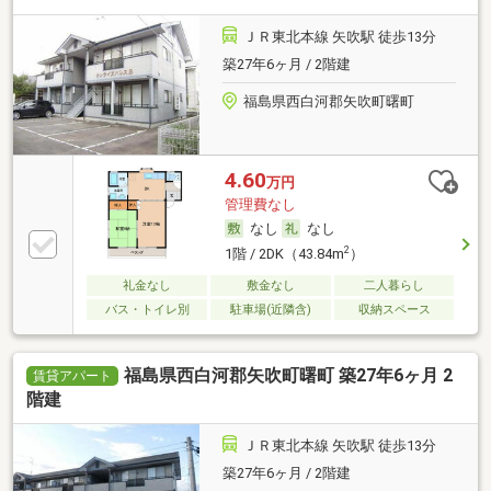
ＪＲ東北本線 矢吹駅 徒歩13分
築27年6ヶ月 / 2階建
福島県西白河郡矢吹町曙町
4.60
万円
管理費なし
なし
なし
2
1階 / 2DK（43.84m
）
礼金なし
敷金なし
二人暮らし
バス・トイレ別
駐車場(近隣含)
収納スペース
福島県西白河郡矢吹町曙町 築27年6ヶ月 2
賃貸アパート
階建
ＪＲ東北本線 矢吹駅 徒歩13分
築27年6ヶ月 / 2階建