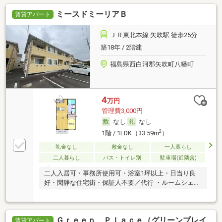
ミースドミーリアＢ
賃貸アパート
ＪＲ東北本線 矢吹駅 徒歩25分
築18年 / 2階建
福島県西白河郡矢吹町八幡町
4
万円
管理費3,000円
なし
なし
2
1階 / 1LDK（33.59m
）
礼金なし
敷金なし
一人暮らし
二人暮らし
バス・トイレ別
駐車場(近隣含)
二人入居可・事務所使用可・浴室1坪以上・日当り良
好・閑静な住宅街・保証人不要／代行 ・ルームシェア
可・高齢者相談
Ｇｒｅｅｎ Ｐｌａｃｅ（グリーンプレイ
賃貸アパート