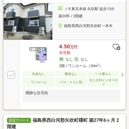
ＪＲ東北本線 矢吹駅 徒歩13分
築20年 / 2階建
福島県西白河郡矢吹町一本木
4.50
万円
管理費-
なし
なし
2
2階 / ワンルーム（30m
）
礼金なし
敷金なし
一人暮らし
モニタ付インターホ
ワンルーム
バス・トイレ別
ン
閑静な住宅街
福島県西白河郡矢吹町曙町 築27年6ヶ月 2
賃貸アパート
階建