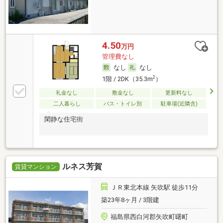
4.50
万円
管理費なし
なし
なし
2
1階 / 2DK（35.3m
）
礼金なし
敷金なし
更新料なし
二人暮らし
バス・トイレ別
駐車場(近隣含)
閑静な住宅街
ルネス芳賀
賃貸マンション
ＪＲ東北本線 矢吹駅 徒歩11分
築23年8ヶ月 / 3階建
福島県西白河郡矢吹町曙町