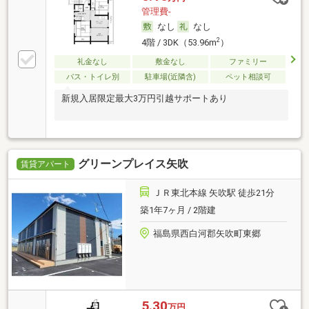
管理費-
なし
なし
2
4階 / 3DK（53.96m
）
礼金なし
敷金なし
ファミリー
バス・トイレ別
駐車場(近隣含)
ペット相談可
新規入居限定最大3万円引越サポートあり
グリーンプレイス矢吹
賃貸アパート
ＪＲ東北本線 矢吹駅 徒歩21分
築1年7ヶ月 / 2階建
福島県西白河郡矢吹町東郷
5.30
万円