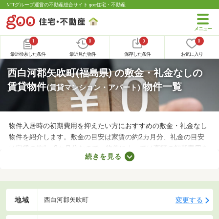
NTTグループ運営の不動産総合サイト goo住宅・不動産
1
0
0
0
最近検索した条件
最近見た物件
保存した条件
お気に入り
西白河郡矢吹町(福島県) の敷金・礼金なしの
賃貸物件
物件一覧
(賃貸マンション・アパート)
物件入居時の初期費用を抑えたい方におすすめの敷金・礼金なし
物件を紹介します。敷金の目安は家賃の約2カ月分、礼金の目安
は家賃の約1～2カ月分なので、物件によっては高額の初期費用を
続きを見る
用意しなければなりません。新生活に必要な家具や家電、インテ
リアにお金を使いたい方は、敷金・礼金なし物件から気になるお
部屋を見つけましょう。
地域
変更する
西白河郡矢吹町