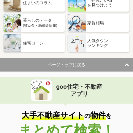
「住みたい街」
住まいのコラム
を見つけよう
暮らしのデータ
家賃相場
(補助金・助成金情報)
人気タウン
住宅ローン
ランキング
ページトップに戻る
goo住宅・不動産
アプリ
大手不動産サイト
物件
の
を
まとめて検索！