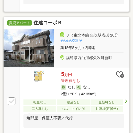
住建コーポＢ
賃貸アパート
ＪＲ東北本線 矢吹駅 徒歩20分
その他の交通
築18年8ヶ月 / 2階建
福島県西白河郡矢吹町新町
5
万円
管理費なし
なし
なし
2
2階 / 2DK（42.85m
）
礼金なし
敷金なし
更新料なし
二人暮らし
バス・トイレ別
駐車場(近隣含)
角部屋・保証人不要／代行