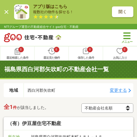
アプリ版はこちら
開く
複数社の物件を探せる！
NTTグループ運営の不動産総合サイト goo住宅・不動産
0
0
0
0
最近検索した条件
最近見た物件
保存した条件
お気に入り
福島県西白河郡矢吹町の不動産会社一覧
地域
変更する
西白河郡矢吹町
全1
件
が該当しました。
（有）伊豆屋住宅不動産
所在地
福島県西白河郡矢吹町本町１８１－１５