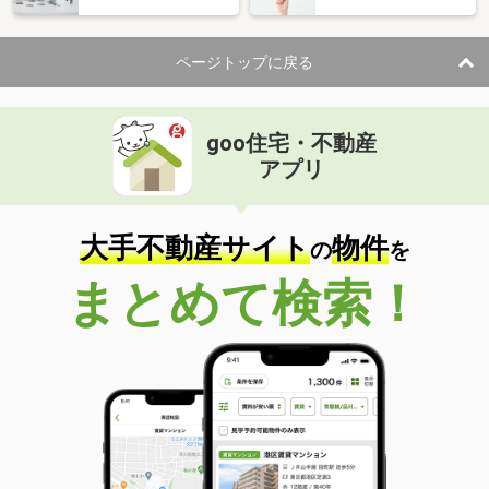
ページトップに戻る
goo住宅・不動産
アプリ
大手不動産サイト
物件
の
を
まとめて検索！