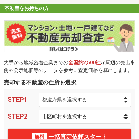
不動産をお持ちの方
大手から地域密着企業までの
全国約2,500社
が周辺の売出事
例や公示地価等のデータを参考に査定価格を算出します。
売却する不動産の住所を選択
STEP1
STEP2
一括査定依頼スタート
無料