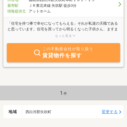
最寄駅
ＪＲ東北本線 矢吹駅 徒歩3分
情報提供元
アットホーム
「住宅を持つ事で幸せになってもらえる」それが私達の天職である
と思っています。住宅を買ってから明るくなった子供さん、ますま
す仕事にファイトをもやしているご主人様、お客様の喜びの声を頂
もっと見る
くことが私達の喜びです。スタッフは男性一人で他は女性スタッフ
です。ご希望の住宅がありましたならお問い合せ下さい。マイホー
この不動産会社が取り扱う
ム取得のお役に立ちたいと社員一同思っております。
賃貸物件を探す
1
件
地域
変更する
西白河郡矢吹町