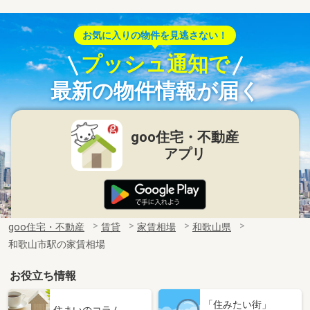
お気に入りの物件を見逃さない！
プッシュ通知で
最新の物件情報が届く
goo住宅・不動産
アプリ
goo住宅・不動産
賃貸
家賃相場
和歌山県
和歌山市駅の家賃相場
お役立ち情報
「住みたい街」