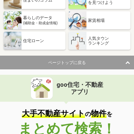
住まいのコラム
を見つけよう
暮らしのデータ
家賃相場
(補助金・助成金情報)
人気タウン
住宅ローン
ランキング
ページトップに戻る
goo住宅・不動産
アプリ
大手不動産サイト
物件
の
を
まとめて検索！