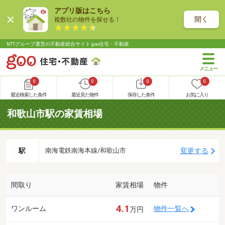
アプリ版はこちら
開く
複数社の物件を探せる！
NTTグループ運営の不動産総合サイト goo住宅・不動産
0
0
0
0
最近検索した条件
最近見た物件
保存した条件
お気に入り
和歌山市駅の家賃相場
駅
変更する
南海電鉄南海本線/和歌山市
間取り
家賃相場
物件
4.1
ワンルーム
物件一覧へ
万円