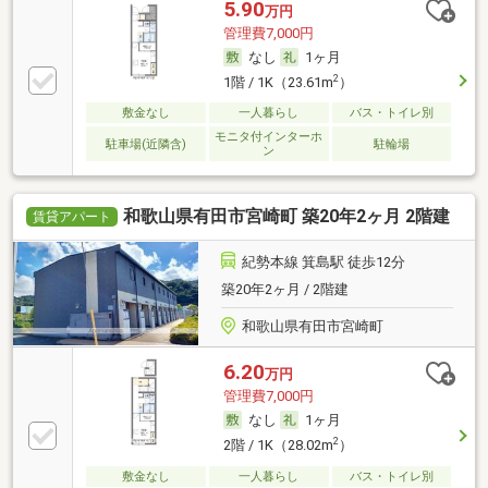
5.90
万円
管理費7,000円
なし
1ヶ月
2
1階 / 1K（23.61m
）
敷金なし
一人暮らし
バス・トイレ別
モニタ付インターホ
駐車場(近隣含)
駐輪場
ン
和歌山県有田市宮崎町 築20年2ヶ月 2階建
賃貸アパート
紀勢本線 箕島駅 徒歩12分
築20年2ヶ月 / 2階建
和歌山県有田市宮崎町
6.20
万円
管理費7,000円
なし
1ヶ月
2
2階 / 1K（28.02m
）
敷金なし
一人暮らし
バス・トイレ別