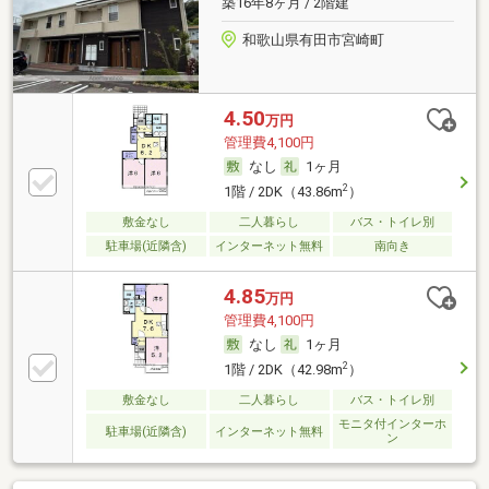
築16年8ヶ月 / 2階建
和歌山県有田市宮崎町
4.50
万円
管理費4,100円
なし
1ヶ月
2
1階 / 2DK（43.86m
）
敷金なし
二人暮らし
バス・トイレ別
駐車場(近隣含)
インターネット無料
南向き
4.85
万円
管理費4,100円
なし
1ヶ月
2
1階 / 2DK（42.98m
）
敷金なし
二人暮らし
バス・トイレ別
モニタ付インターホ
駐車場(近隣含)
インターネット無料
ン