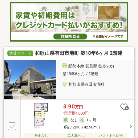
和歌山県有田市港町 築18年6ヶ月 2階建
賃貸アパート
紀勢本線 箕島駅 徒歩20分
築18年6ヶ月 / 2階建
和歌山県有田市港町
3.90
万円
管理費4,600円
なし
1ヶ月
2
1階 / 2DK（42.98m
）
敷金なし
二人暮らし
バス・トイレ別