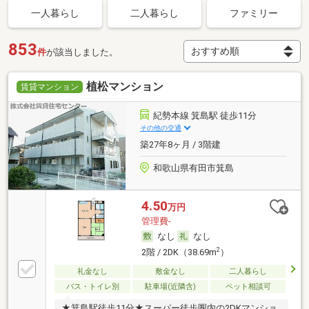
一人暮らし
二人暮らし
ファミリー
853
件
が該当しました。
植松マンション
賃貸マンション
紀勢本線 箕島駅 徒歩11分
その他の交通
築27年8ヶ月 / 3階建
和歌山県有田市箕島
4.50
万円
管理費-
なし
なし
2
2階 / 2DK（38.69m
）
礼金なし
敷金なし
二人暮らし
バス・トイレ別
駐車場(近隣含)
ペット相談可
★箕島駅徒歩11分★スーパー徒歩圏内の2DKマンショ