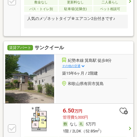
敷金なし
更新料なし
二人暮らし
バス・トイレ別
駐車場(近隣含)
ペット相談可
人気のメゾネットタイプ☆エアコン2台付きです♪
サンクイール
賃貸アパート
紀勢本線 箕島駅 徒歩8分
その他の交通
築15年6ヶ月 / 2階建
和歌山県有田市箕島
6.50
万円
管理費5,000円
なし
5万円
2
1階 / 2LDK（52.85m
）