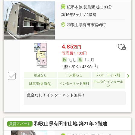
紀勢本線 箕島駅 徒歩31分
築16年8ヶ月 / 2階建
和歌山県有田市宮崎町
4.85
万円
管理費4,100円
なし
1ヶ月
2
1階 / 2DK（42.98m
）
敷金なし
二人暮らし
バス・トイレ別
モニタ付インターホ
駐車場(近隣含)
インターネット無料
ン
敷金なし！インターネット無料！
和歌山県有田市山地 築21年 2階建
賃貸アパート