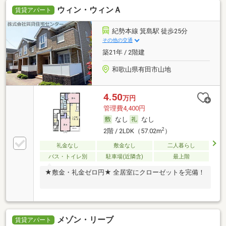
ウィン・ウィンＡ
賃貸アパート
紀勢本線 箕島駅 徒歩25分
その他の交通
築21年 / 2階建
和歌山県有田市山地
4.50
万円
管理費4,400円
なし
なし
2
2階 / 2LDK（57.02m
）
礼金なし
敷金なし
二人暮らし
バス・トイレ別
駐車場(近隣含)
最上階
★敷金・礼金ゼロ円★ 全居室にクローゼットを完備！
メゾン・リーブ
賃貸アパート