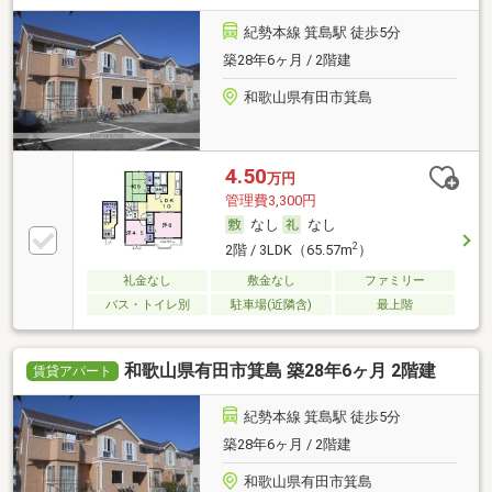
紀勢本線 箕島駅 徒歩5分
築28年6ヶ月 / 2階建
和歌山県有田市箕島
4.50
万円
管理費3,300円
なし
なし
2
2階 / 3LDK（65.57m
）
礼金なし
敷金なし
ファミリー
バス・トイレ別
駐車場(近隣含)
最上階
和歌山県有田市箕島 築28年6ヶ月 2階建
賃貸アパート
紀勢本線 箕島駅 徒歩5分
築28年6ヶ月 / 2階建
和歌山県有田市箕島