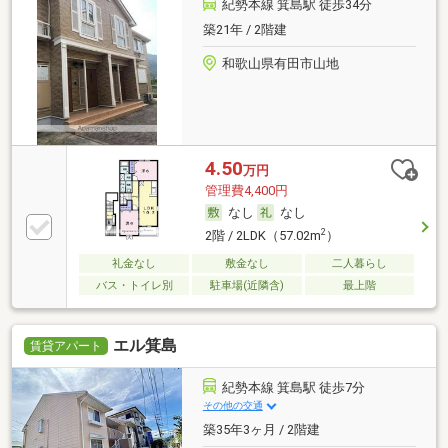
紀勢本線 箕島駅 徒歩34分
築21年 / 2階建
和歌山県有田市山地
4.50
万円
管理費4,400円
なし
なし
2
2階 / 2LDK（57.02m
）
礼金なし
敷金なし
二人暮らし
バス・トイレ別
駐車場(近隣含)
最上階
エル箕島
賃貸アパート
紀勢本線 箕島駅 徒歩7分
その他の交通
築35年3ヶ月 / 2階建