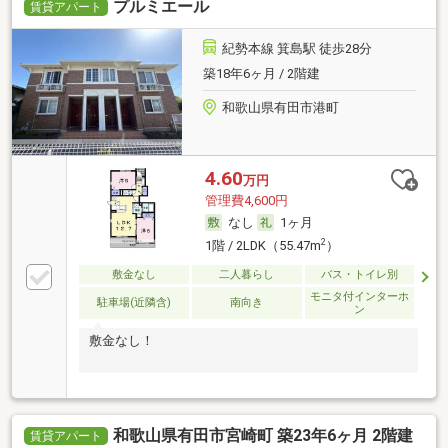
プルミエール
賃貸アパート
紀勢本線 箕島駅 徒歩28分
築18年6ヶ月 / 2階建
和歌山県有田市港町
4.60
万円
管理費4,600円
なし
1ヶ月
2
1階 / 2LDK（55.47m
）
敷金なし
二人暮らし
バス・トイレ別
モニタ付インターホ
駐車場(近隣含)
南向き
ン
敷金なし！
和歌山県有田市宮崎町 築23年6ヶ月 2階建
賃貸アパート