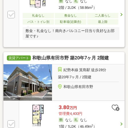
なし
なし
2
2階 / 2LDK（58.86m
）
礼金なし
敷金なし
二人暮らし
バス・トイレ別
駐車場(近隣含)
最上階
敷金・礼金なし！南向きバルコニー日当り良好なお部
屋です♪
和歌山県有田市野 築20年7ヶ月 2階建
賃貸アパート
紀勢本線 箕島駅 徒歩28分
築20年7ヶ月 / 2階建
和歌山県有田市野
3.80
万円
管理費4,400円
なし
なし
2
1階 / 1LDK（46.49m
）