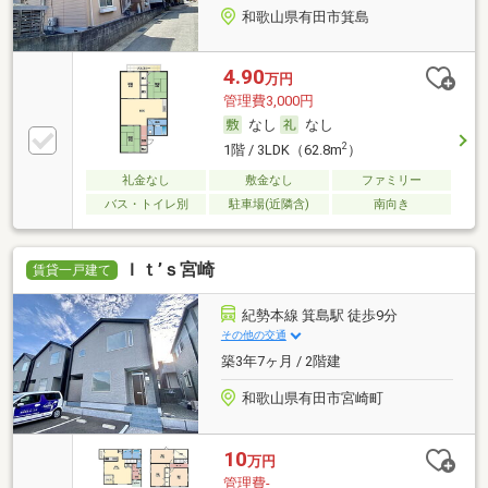
和歌山県有田市箕島
4.90
万円
管理費3,000円
なし
なし
2
1階 / 3LDK（62.8m
）
礼金なし
敷金なし
ファミリー
バス・トイレ別
駐車場(近隣含)
南向き
Ｉｔ’ｓ宮崎
賃貸一戸建て
紀勢本線 箕島駅 徒歩9分
その他の交通
築3年7ヶ月 / 2階建
和歌山県有田市宮崎町
10
万円
管理費-