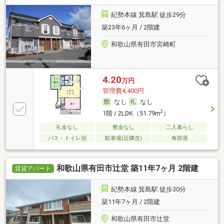
紀勢本線 箕島駅 徒歩29分
築23年6ヶ月 / 2階建
和歌山県有田市宮崎町
4.20
万円
管理費4,400円
なし
なし
2
1階 / 2LDK（51.79m
）
礼金なし
敷金なし
二人暮らし
バス・トイレ別
駐車場(近隣含)
角部屋
和歌山県有田市辻堂 築11年7ヶ月 2階建
賃貸アパート
紀勢本線 箕島駅 徒歩30分
築11年7ヶ月 / 2階建
和歌山県有田市辻堂