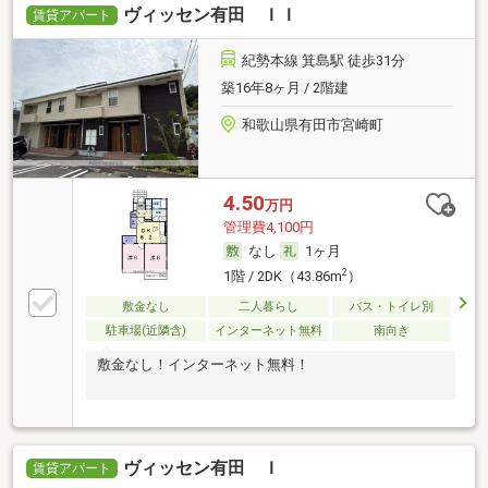
ヴィッセン有田 ＩＩ
賃貸アパート
紀勢本線 箕島駅 徒歩31分
築16年8ヶ月 / 2階建
和歌山県有田市宮崎町
4.50
万円
管理費4,100円
なし
1ヶ月
2
1階 / 2DK（43.86m
）
敷金なし
二人暮らし
バス・トイレ別
駐車場(近隣含)
インターネット無料
南向き
敷金なし！インターネット無料！
ヴィッセン有田 Ｉ
賃貸アパート