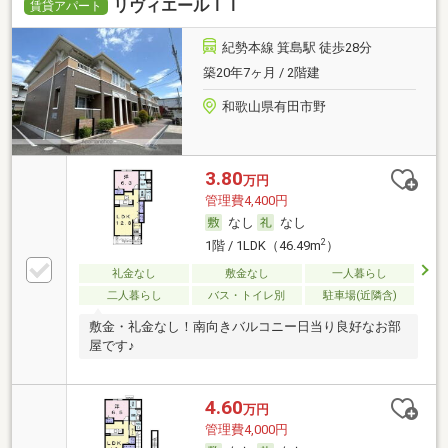
リヴィエールＩＩ
賃貸アパート
紀勢本線 箕島駅 徒歩28分
築20年7ヶ月 / 2階建
和歌山県有田市野
3.80
万円
管理費4,400円
なし
なし
2
1階 / 1LDK（46.49m
）
礼金なし
敷金なし
一人暮らし
二人暮らし
バス・トイレ別
駐車場(近隣含)
敷金・礼金なし！南向きバルコニー日当り良好なお部
屋です♪
4.60
万円
管理費4,000円