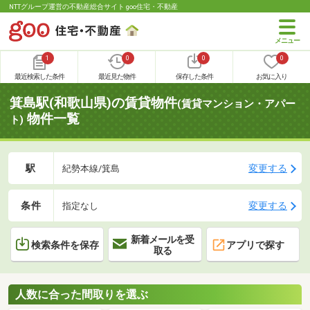
NTTグループ運営の不動産総合サイト goo住宅・不動産
1
0
0
0
最近検索した条件
最近見た物件
保存した条件
お気に入り
箕島駅(和歌山県)の賃貸物件
(賃貸マンション・アパー
物件一覧
ト)
駅
変更する
紀勢本線/箕島
条件
変更する
指定なし
新着メールを受
検索条件を保存
アプリで探す
取る
人数に合った間取りを選ぶ