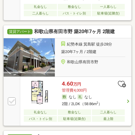
礼金なし
敷金なし
一人暮らし
二人暮らし
バス・トイレ別
駐車場(近隣含)
和歌山県有田市野 築20年7ヶ月 2階建
賃貸アパート
紀勢本線 箕島駅 徒歩28分
築20年7ヶ月 / 2階建
和歌山県有田市野
4.60
万円
管理費4,000円
なし
なし
2
2階 / 2LDK（58.86m
）
礼金なし
敷金なし
二人暮らし
バス・トイレ別
駐車場(近隣含)
最上階