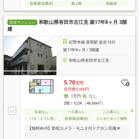
駐車場(近隣含)
最上階
駐輪場
和歌山県有田市古江見 築17年8ヶ月 3階
賃貸マンション
建
紀勢本線 箕島駅 徒歩12分
築17年8ヶ月 / 3階建
和歌山県有田市古江見
5.70
万円
管理費5,000円
1万円
なし
2
2階 / 1LDK（46.66m
）
礼金なし
一人暮らし
二人暮らし
バス・トイレ別
駐車場(近隣含)
インターネット無料
【無料Wi-fi】防犯カメラ・モニタ付ドアホン完備☆