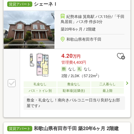
シェーネＩ
賃貸アパート
紀勢本線 箕島駅 バス15分/「千田
鳥居前」バス停 停歩3分
築20年6ヶ月 / 2階建
和歌山県有田市千田
4.20
万円
管理費4,400円
なし
なし
2
2階 / 2LDK（57.22m
）
礼金なし
敷金なし
二人暮らし
バス・トイレ別
駐車場(近隣含)
最上階
敷金・礼金なし！南向きバルコニー日当り良好なお部
屋です♪
和歌山県有田市千田 築20年6ヶ月 2階建
賃貸アパート