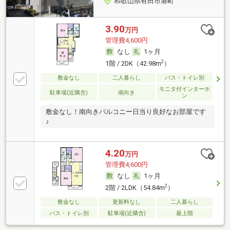
和歌山県有田市港町
3.90
万円
管理費4,600円
なし
1ヶ月
2
1階 / 2DK（42.98m
）
敷金なし
二人暮らし
バス・トイレ別
モニタ付インターホ
駐車場(近隣含)
南向き
ン
敷金なし！南向きバルコニー日当り良好なお部屋です
♪
4.20
万円
管理費4,600円
なし
1ヶ月
2
2階 / 2LDK（54.84m
）
敷金なし
更新料なし
二人暮らし
バス・トイレ別
駐車場(近隣含)
最上階