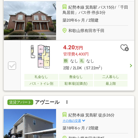
紀勢本線 箕島駅 バス15分/「千田
鳥居前」バス停 停歩3分
築20年6ヶ月 / 2階建
和歌山県有田市千田
4.20
万円
管理費4,400円
なし
なし
2
2階 / 2LDK（57.22m
）
礼金なし
敷金なし
二人暮らし
バス・トイレ別
駐車場(近隣含)
最上階
アヴニール Ｉ
賃貸アパート
紀勢本線 箕島駅 徒歩26分
その他の交通
築18年6ヶ月 / 2階建