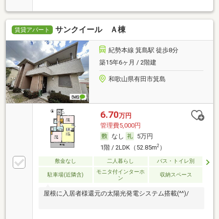
サンクイール Ａ棟
賃貸アパート
紀勢本線 箕島駅 徒歩8分
築15年6ヶ月 / 2階建
和歌山県有田市箕島
6.70
万円
管理費5,000円
なし
5万円
2
1階 / 2LDK（52.85m
）
敷金なし
二人暮らし
バス・トイレ別
モニタ付インターホ
駐車場(近隣含)
収納スペース
ン
屋根に入居者様還元の太陽光発電システム搭載(^^)/