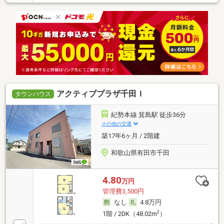
アクティブプラザ千田Ｉ
タウンハウス
紀勢本線 箕島駅 徒歩36分
その他の交通
築17年6ヶ月 / 2階建
和歌山県有田市千田
4.80
万円
管理費3,500円
なし
4.8万円
2
1階 / 2DK（48.02m
）