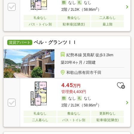
なし
なし
2
2階 / 2LDK（58.86m
）
礼金なし
敷金なし
二人暮らし
バス・トイレ別
駐車場(近隣含)
最上階
ベル・グランツＩＩ
賃貸アパート
紀勢本線 箕島駅 徒歩3.2km
築20年4ヶ月 / 2階建
和歌山県有田市千田
4.45
万円
管理費4,400円
なし
なし
2
2階 / 2LDK（58.86m
）
礼金なし
敷金なし
更新料なし
二人暮らし
バス・トイレ別
駐車場(近隣含)