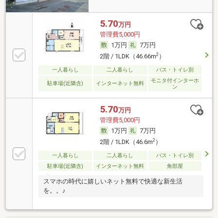
5.70
万円
管理費5,000円
1万円
7万円
2
2階 / 1LDK（46.66m
）
一人暮らし
二人暮らし
バス・トイレ別
モニタ付インターホ
駐車場(近隣含)
インターネット無料
ン
5.70
万円
管理費5,000円
1万円
7万円
2
2階 / 1LDK（46.6m
）
一人暮らし
二人暮らし
バス・トイレ別
駐車場(近隣含)
インターネット無料
角部屋
スマホの時代に嬉しいネット無料で快適な新生活
を。。♪