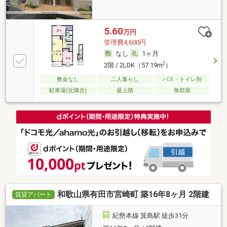
5.60
万円
管理費4,600円
なし
1ヶ月
2
2階 / 2LDK（57.19m
）
敷金なし
二人暮らし
バス・トイレ別
駐車場(近隣含)
最上階
角部屋
和歌山県有田市宮崎町 築16年8ヶ月 2階建
賃貸アパート
紀勢本線 箕島駅 徒歩31分