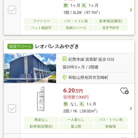
1ヶ月
1ヶ月
2
1階 / 3LDK（97.7m
）
ファミリー
バス・トイレ別
駐車場(近隣含)
ペット相談可
収納スペース
見学予約可
レオパレスみやざき
賃貸アパート
紀勢本線 箕島駅 徒歩12分
築20年2ヶ月 / 2階建
和歌山県有田市宮崎町
6.20
万円
管理費7,000円
なし
1ヶ月
2
2階 / 1K（28.02m
）
敷金なし
一人暮らし
バス・トイレ別
駐車場(近隣含)
最上階
駐輪場