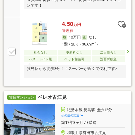
ンです！
4.50
万円
管理費-
10万円
なし
2
1階 / 2DK（38.69m
）
礼金なし
更新料なし
二人暮らし
バス・トイレ別
ペット相談可
洗面所独立
箕島駅から徒歩8分！！スーパーが近くて便利です♪
ベレオ古江見
賃貸マンション
紀勢本線 箕島駅 徒歩12分
その他の交通
築17年8ヶ月 / 3階建
和歌山県有田市古江見