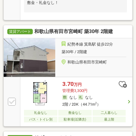
敷金・礼金なし！
和歌山県有田市宮崎町 築30年 2階建
賃貸アパート
紀勢本線 箕島駅 徒歩22分
築30年 / 2階建
和歌山県有田市宮崎町
3.70
万円
管理費3,300円
なし
なし
2
2階 / 2DK（44.71m
）
礼金なし
敷金なし
二人暮らし
バス・トイレ別
駐車場(近隣含)
最上階