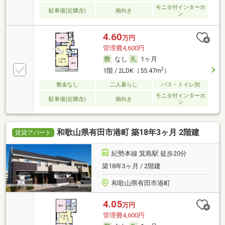
モニタ付インターホ
駐車場(近隣含)
南向き
ン
4.60
万円
管理費4,600円
なし
1ヶ月
2
1階 / 2LDK（55.47m
）
敷金なし
二人暮らし
バス・トイレ別
モニタ付インターホ
駐車場(近隣含)
南向き
ン
和歌山県有田市港町 築18年3ヶ月 2階建
賃貸アパート
紀勢本線 箕島駅 徒歩20分
築18年3ヶ月 / 2階建
和歌山県有田市港町
4.05
万円
管理費4,600円