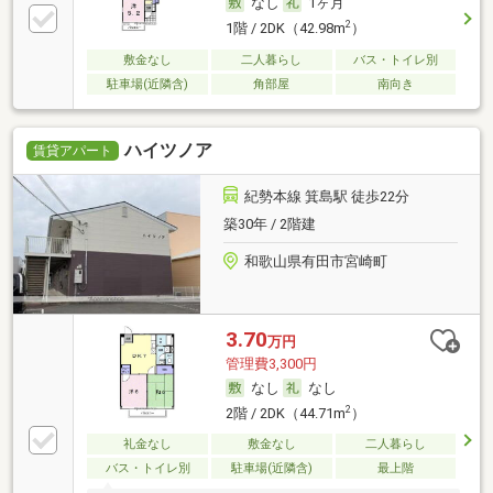
なし
1ヶ月
2
1階 / 2DK（42.98m
）
敷金なし
二人暮らし
バス・トイレ別
駐車場(近隣含)
角部屋
南向き
ハイツノア
賃貸アパート
紀勢本線 箕島駅 徒歩22分
築30年 / 2階建
和歌山県有田市宮崎町
3.70
万円
管理費3,300円
なし
なし
2
2階 / 2DK（44.71m
）
礼金なし
敷金なし
二人暮らし
バス・トイレ別
駐車場(近隣含)
最上階