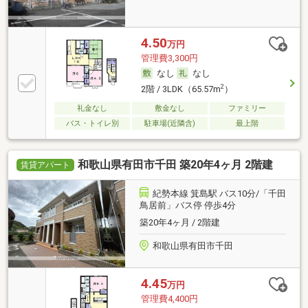
4.50
万円
管理費3,300円
なし
なし
2
2階 / 3LDK（65.57m
）
礼金なし
敷金なし
ファミリー
バス・トイレ別
駐車場(近隣含)
最上階
和歌山県有田市千田 築20年4ヶ月 2階建
賃貸アパート
紀勢本線 箕島駅 バス10分/「千田
鳥居前」バス停 停歩4分
築20年4ヶ月 / 2階建
和歌山県有田市千田
4.45
万円
管理費4,400円