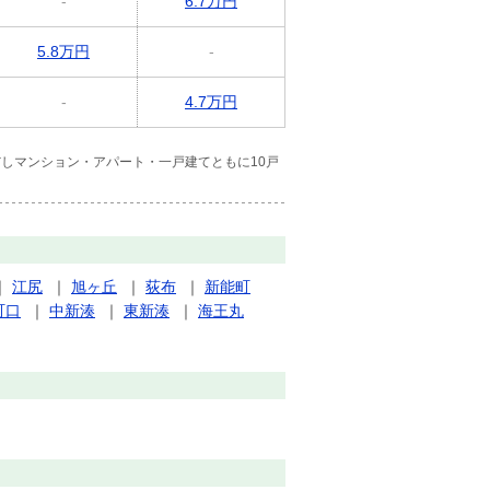
-
6.7万円
5.8万円
-
-
4.7万円
しマンション・アパート・一戸建てともに10戸
｜
江尻
｜
旭ヶ丘
｜
荻布
｜
新能町
町口
｜
中新湊
｜
東新湊
｜
海王丸