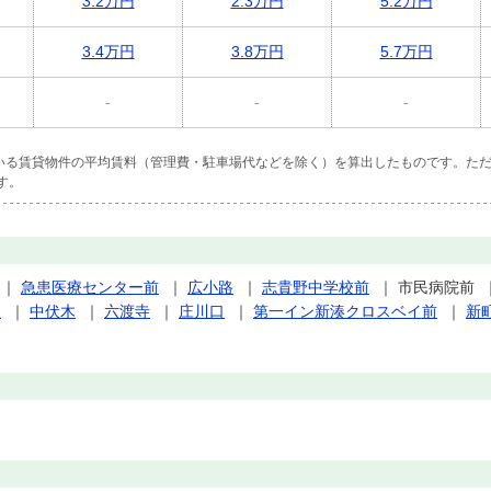
3.2万円
2.3万円
5.2万円
3.4万円
3.8万円
5.7万円
-
-
-
ている賃貸物件の平均賃料（管理費・駐車場代などを除く）を算出したものです。ただ
す。
｜
急患医療センター前
｜
広小路
｜
志貴野中学校前
｜
市民病院前
久
｜
中伏木
｜
六渡寺
｜
庄川口
｜
第一イン新湊クロスベイ前
｜
新