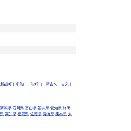
｜
新能町
｜
米島口
｜
能町口
｜
新吉久
｜
吉久
｜
新潟県
石川県
富山県
福井県
愛知県
静岡
県
高知県
福岡県
佐賀県
長崎県
熊本県
大