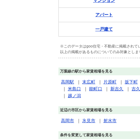
マンション
アパート
一戸建て
※このデータはgoo住宅・不動産に掲載され
以上の掲載があるものについてのみ対象としま
万葉線の駅から家賃相場を見る
高岡駅
｜
末広町
｜
片原町
｜
坂下町
｜
米島口
｜
能町口
｜
新吉久
｜
吉
｜
越ノ潟
近辺の市区から家賃相場を見る
高岡市
｜
氷見市
｜
射水市
条件を変更して家賃相場を見る