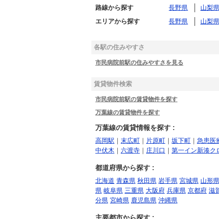
路線から探す
長野県
山梨
エリアから探す
長野県
山梨
各駅の住みやすさ
市民病院前駅の住みやすさを見る
賃貸物件検索
市民病院前駅の賃貸物件を探す
万葉線の賃貸物件を探す
万葉線の賃貸情報を探す :
高岡駅
｜
末広町
｜
片原町
｜
坂下町
｜
急患医
中伏木
｜
六渡寺
｜
庄川口
｜
第一イン新湊ク
都道府県から探す :
北海道
青森県
秋田県
岩手県
宮城県
山形
県
岐阜県
三重県
大阪府
兵庫県
京都府
滋
分県
宮崎県
鹿児島県
沖縄県
主要都市から探す :