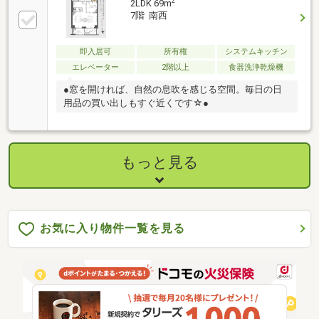
2
2LDK 69m
7階 南西
即入居可
所有権
システムキッチン
エレベーター
2階以上
食器洗浄乾燥機
●窓を開ければ、自然の息吹を感じる空間。毎日の日
用品の買い出しもすぐ近くです☆●
もっと見る
お気に入り物件一覧を見る