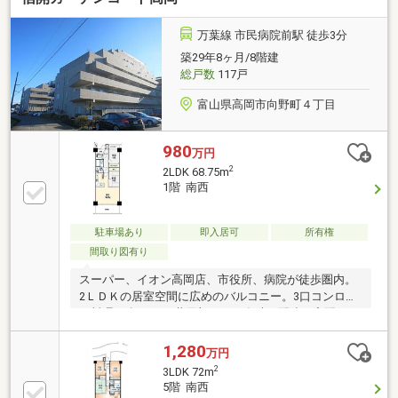
万葉線 市民病院前駅 徒歩3分
築29年8ヶ月/8階建
総戸数
117戸
富山県高岡市向野町４丁目
980
万円
2
2LDK 68.75m
1階 南西
駐車場あり
即入居可
所有権
間取り図有り
スーパー、イオン高岡店、市役所、病院が徒歩圏内。
2ＬＤＫの居室空間に広めのバルコニー。3口コンロで
お料理も楽しみ。 共用部には不在時の配達も宅配BOX
に防犯カメラ完備。広めのエントランスロビー。
1,280
万円
2
3LDK 72m
5階 南西