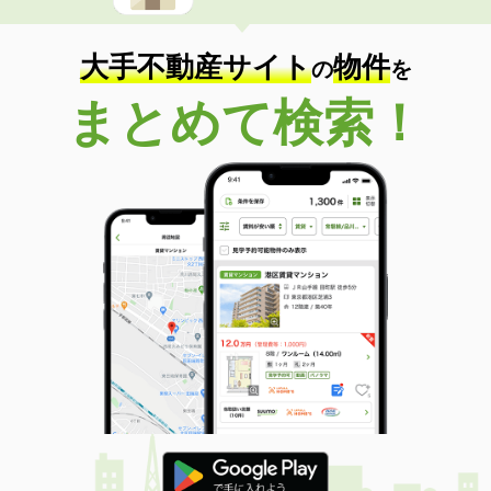
大手不動産サイト
物件
の
を
まとめて検索！