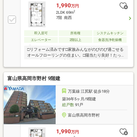
1,990
万円
2
2LDK 69m
7階 南西
即入居可
所有権
システムキッチン
エレベーター
2階以上
食器洗浄乾燥機
□リフォーム済みです□家族みんながのびのび過ごせる
オールフローリングの住まい。□陽当たり良好！たっ
ぷりの光と風が、 家族の毎日を健やかに育みます。
□エレベーター有り、スムーズに移動できます。＼ぜ
ひ、中を見てみてください／
富山県高岡市野村 9階建
万葉線 江尻駅 徒歩18分
築36年5ヶ月/9階建
総戸数
91戸
富山県高岡市野村
1,990
万円