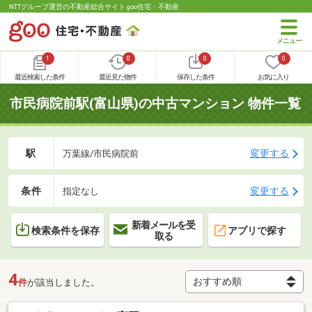
NTTグループ運営の不動産総合サイト goo住宅・不動産
1
0
0
0
最近検索した条件
最近見た物件
保存した条件
お気に入り
市民病院前駅(富山県)の中古マンション 物件一覧
駅
変更する
万葉線/市民病院前
条件
変更する
指定なし
新着メールを受
検索条件を保存
アプリで探す
取る
4
件
が該当しました。