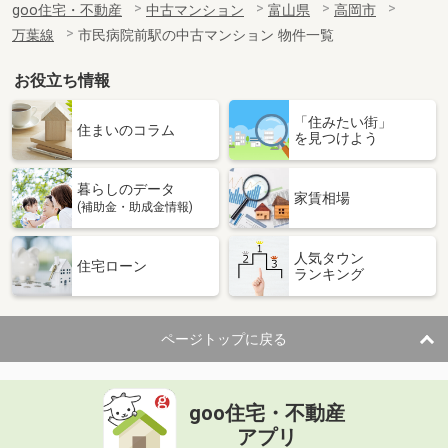
goo住宅・不動産
中古マンション
富山県
高岡市
万葉線
市民病院前駅の中古マンション 物件一覧
お役立ち情報
「住みたい街」
住まいのコラム
を見つけよう
暮らしのデータ
家賃相場
(補助金・助成金情報)
人気タウン
住宅ローン
ランキング
ページトップに戻る
goo住宅・不動産
アプリ