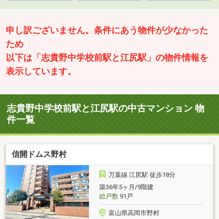
申し訳ございません。条件にあう物件が少なかった
ため
以下は「志貴野中学校前駅と江尻駅」の物件情報を
表示しています。
志貴野中学校前駅と江尻駅の中古マンション 物
件一覧
信開ドムス野村
万葉線 江尻駅 徒歩18分
築36年5ヶ月/9階建
総戸数
91戸
富山県高岡市野村