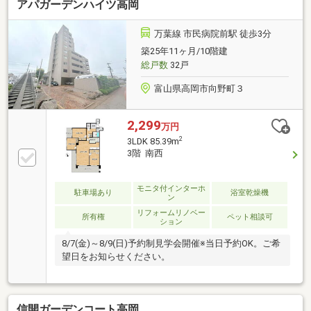
アパガーデンハイツ高岡
万葉線 市民病院前駅 徒歩3分
築25年11ヶ月/10階建
総戸数
32戸
富山県高岡市向野町３
2,299
万円
2
3LDK 85.39m
3階 南西
モニタ付インターホ
駐車場あり
浴室乾燥機
ン
リフォームリノベー
所有権
ペット相談可
ション
8/7(金)～8/9(日)予約制見学会開催※当日予約OK。ご希
望日をお知らせください。
信開ガーデンコート高岡