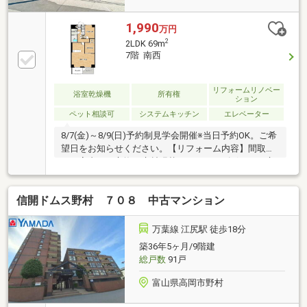
1,990
万円
2
2LDK 69m
7階 南西
リフォームリノベー
浴室乾燥機
所有権
ション
ペット相談可
システムキッチン
エレベーター
8/7(金)～8/9(日)予約制見学会開催※当日予約OK。ご希
望日をお知らせください。【リフォーム内容】間取変
更、室内ドア交換、床材張替え、シューズボックス交
換、クロス張替え【おすすめポイント】・本物件は条
件により住宅ローン減税が適用されます。・お客様に
信開ドムス野村 ７０８ 中古マンション
合わせたローンの組み方や金融機関をご提案。住宅ロ
ーンが初めての方でもお気軽にご相談ください。
万葉線 江尻駅 徒歩18分
築36年5ヶ月/9階建
総戸数
91戸
富山県高岡市野村