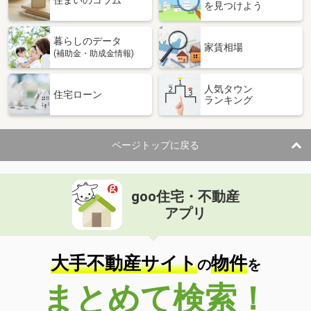
住まいのコラム
を見つけよう
暮らしのデータ
家賃相場
(補助金・助成金情報)
人気タウン
住宅ローン
ランキング
ページトップに戻る
goo住宅・不動産
アプリ
大手不動産サイト
物件
の
を
まとめて検索！