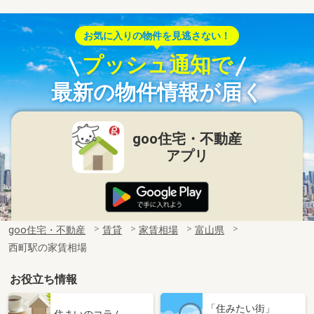
お気に入りの物件を見逃さない！
プッシュ通知で
最新の物件情報が届く
goo住宅・不動産
アプリ
goo住宅・不動産
賃貸
家賃相場
富山県
西町駅の家賃相場
お役立ち情報
「住みたい街」