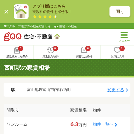
アプリ版はこちら
開く
複数社の物件を探せる！
NTTグループ運営の不動産総合サイト goo住宅・不動産
0
0
0
0
最近検索した条件
最近見た物件
保存した条件
お気に入り
西町駅の家賃相場
駅
変更する
富山地鉄富山市内線/西町
間取り
家賃相場
物件
6.3
ワンルーム
物件一覧へ
万円