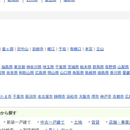
｜
釜ヶ淵
｜
沢中山
｜
岩峅寺
｜
横江
｜
千垣
｜
有峰口
｜
本宮
｜
立山
県
福島県
東京都
神奈川県
埼玉県
千葉県
茨城県
栃木県
群馬県
長野県
山梨県
賀県
奈良県
和歌山県
広島県
岡山県
山口県
鳥取県
島根県
徳島県
香川県
愛媛
いたま市
千葉市
新潟市
名古屋市
静岡市
浜松市
大阪市
堺市
神戸市
京都市
広
ルから探す
新築一戸建て
中古一戸建て
土地
賃貸
店舗・事業