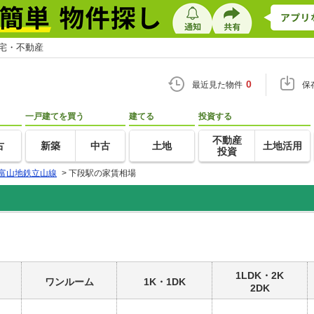
住宅・不動産
0
最近見た物件
保
一戸建てを買う
建てる
投資する
不動産
古
新築
中古
土地
土地活用
投資
富山地鉄立山線
>
下段駅の家賃相場
1LDK・2K
ワンルーム
1K・1DK
2DK