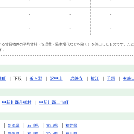
-
-
-
-
-
-
-
-
-
ている賃貸物件の平均賃料（管理費・駐車場代などを除く）を算出したものです。ただ
す。
榎町
｜
下段
｜
釜ヶ淵
｜
沢中山
｜
岩峅寺
｜
横江
｜
千垣
｜
有峰
｜
中新川郡舟橋村
｜
中新川郡上市町
県
新潟県
石川県
富山県
福井県
県
新潟県
石川県
富山県
福井県