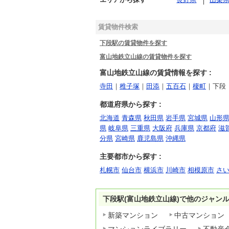
賃貸物件検索
下段駅の賃貸物件を探す
富山地鉄立山線の賃貸物件を探す
富山地鉄立山線の賃貸情報を探す :
寺田
｜
稚子塚
｜
田添
｜
五百石
｜
榎町
｜下段
都道府県から探す :
北海道
青森県
秋田県
岩手県
宮城県
山形
県
岐阜県
三重県
大阪府
兵庫県
京都府
滋
分県
宮崎県
鹿児島県
沖縄県
主要都市から探す :
札幌市
仙台市
横浜市
川崎市
相模原市
さ
下段駅(富山地鉄立山線)で他のジャン
新築マンション
中古マンション