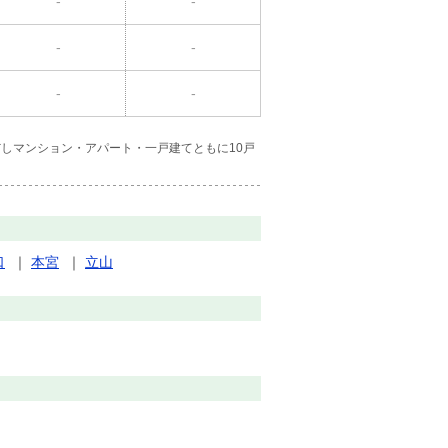
-
-
-
-
-
-
しマンション・アパート・一戸建てともに10戸
口
｜
本宮
｜
立山