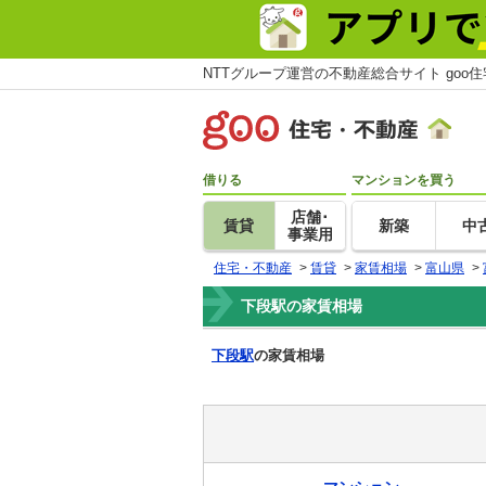
NTTグループ運営の不動産総合サイト goo
借りる
マンションを買う
店舗･
賃貸
新築
中
事業用
住宅・不動産
>
賃貸
>
家賃相場
>
富山県
>
下段駅の家賃相場
下段駅
の家賃相場