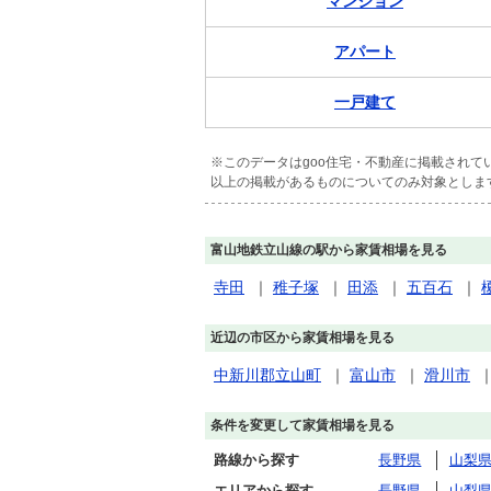
マンション
アパート
一戸建て
※このデータはgoo住宅・不動産に掲載され
以上の掲載があるものについてのみ対象としま
富山地鉄立山線の駅から家賃相場を見る
寺田
｜
稚子塚
｜
田添
｜
五百石
｜
近辺の市区から家賃相場を見る
中新川郡立山町
｜
富山市
｜
滑川市
条件を変更して家賃相場を見る
路線から探す
長野県
山梨
エリアから探す
長野県
山梨