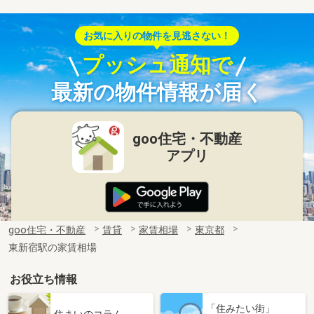
お気に入りの物件を見逃さない！
プッシュ通知で
最新の物件情報が届く
goo住宅・不動産
アプリ
goo住宅・不動産
賃貸
家賃相場
東京都
東新宿駅の家賃相場
お役立ち情報
「住みたい街」