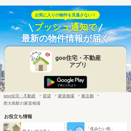
お気に入りの物件を見逃さない！
プッシュ通知で
最新の物件情報が届く
goo住宅・不動産
アプリ
goo住宅・不動産
賃貸
家賃相場
東京都
西大島駅の家賃相場
お役立ち情報
「住みたい街」