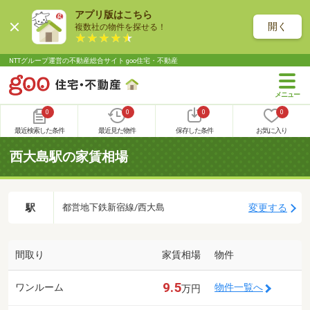
アプリ版はこちら
開く
複数社の物件を探せる！
NTTグループ運営の不動産総合サイト goo住宅・不動産
0
0
0
0
最近検索した条件
最近見た物件
保存した条件
お気に入り
西大島駅の家賃相場
駅
変更する
都営地下鉄新宿線/西大島
間取り
家賃相場
物件
9.5
ワンルーム
物件一覧へ
万円