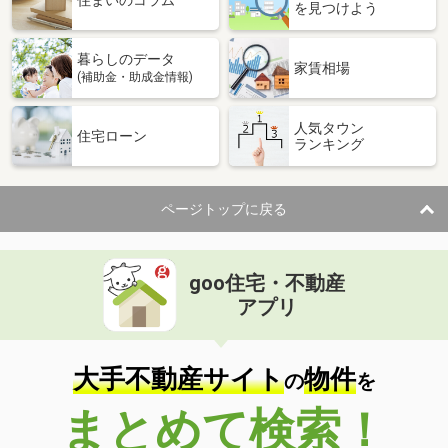
住まいのコラム
を見つけよう
暮らしのデータ
家賃相場
(補助金・助成金情報)
人気タウン
住宅ローン
ランキング
ページトップに戻る
goo住宅・不動産
アプリ
大手不動産サイト
物件
の
を
まとめて検索！