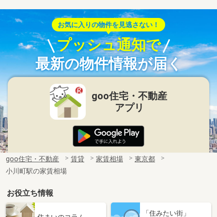
お気に入りの物件を見逃さない！
プッシュ通知で
最新の物件情報が届く
goo住宅・不動産
アプリ
goo住宅・不動産
賃貸
家賃相場
東京都
小川町駅の家賃相場
お役立ち情報
「住みたい街」