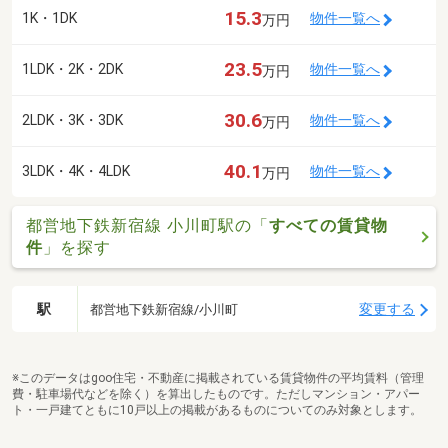
15.3
1K・1DK
物件一覧へ
万円
23.5
1LDK・2K・2DK
物件一覧へ
万円
30.6
2LDK・3K・3DK
物件一覧へ
万円
40.1
3LDK・4K・4LDK
物件一覧へ
万円
都営地下鉄新宿線 小川町駅の「
すべての賃貸物
件
」を探す
駅
変更する
都営地下鉄新宿線/小川町
※このデータはgoo住宅・不動産に掲載されている賃貸物件の平均賃料（管理
費・駐車場代などを除く）を算出したものです。ただしマンション・アパー
ト・一戸建てともに10戸以上の掲載があるものについてのみ対象とします。