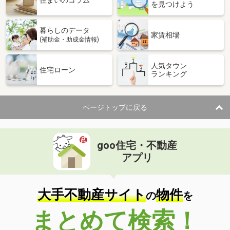
住まいのコラム
を見つけよう
暮らしのデータ
家賃相場
(補助金・助成金情報)
人気タウン
住宅ローン
ランキング
ページトップに戻る
goo住宅・不動産
アプリ
大手不動産サイト
物件
の
を
まとめて検索！