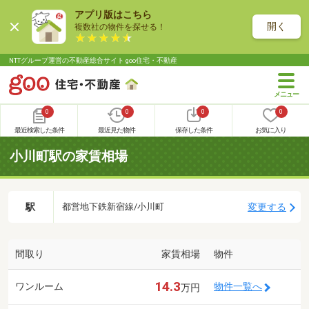
アプリ版はこちら
開く
複数社の物件を探せる！
NTTグループ運営の不動産総合サイト goo住宅・不動産
0
0
0
0
最近検索した条件
最近見た物件
保存した条件
お気に入り
小川町駅の家賃相場
駅
変更する
都営地下鉄新宿線/小川町
間取り
家賃相場
物件
14.3
ワンルーム
物件一覧へ
万円