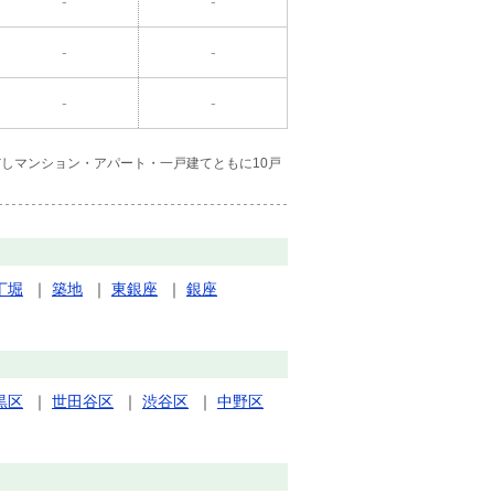
-
-
-
-
-
-
しマンション・アパート・一戸建てともに10戸
丁堀
｜
築地
｜
東銀座
｜
銀座
黒区
｜
世田谷区
｜
渋谷区
｜
中野区