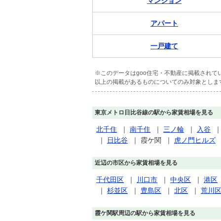
マンション
アパート
一戸建て
※このデータはgoo住宅・不動産に掲載され
以上の掲載があるものについてのみ対象としま
東京メトロ日比谷線の駅から家賃相場を見る
北千住
｜
南千住
｜
三ノ輪
｜
入谷
｜
日比谷
｜
霞ケ関
｜
虎ノ門ヒルズ
近辺の市区から家賃相場を見る
千代田区
｜
川口市
｜
中央区
｜
港区
｜
杉並区
｜
豊島区
｜
北区
｜
荒川
霞ケ関駅周辺の駅から家賃相場を見る