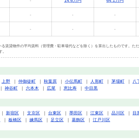
-
14.6万円
64.1万円
-
-
-
-
-
-
ている賃貸物件の平均賃料（管理費・駐車場代などを除く）を算出したものです。ただ
す。
｜
上野
｜
仲御徒町
｜
秋葉原
｜
小伝馬町
｜
人形町
｜
茅場町
｜
八
｜
神谷町
｜
六本木
｜
広尾
｜
恵比寿
｜
中目黒
｜
新宿区
｜
文京区
｜
台東区
｜
墨田区
｜
江東区
｜
品川区
｜
目
区
｜
板橋区
｜
練馬区
｜
足立区
｜
葛飾区
｜
江戸川区