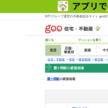
NTTグループ運営の不動産総合サイト goo
借りる
マンションを買う
店舗･
賃貸
新築
中
事業用
住宅・不動産
>
賃貸
>
家賃相場
>
東京都
>
霞ケ関駅の家賃相場
霞ケ関駅
の家賃相場