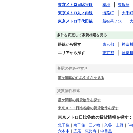
東京メトロ日比谷線
築地
東銀座
東京メトロ丸ノ内線
淡路町
大手
東京メトロ千代田線
新御茶ノ水
条件を変更して家賃相場を見る
路線から探す
東京都
神奈
エリアから探す
東京都
神奈
各駅の住みやすさ
霞ケ関駅の住みやすさを見る
賃貸物件検索
霞ケ関駅の賃貸物件を探す
東京メトロ日比谷線の賃貸物件を探す
東京メトロ日比谷線の賃貸情報を探す :
北千住
｜
南千住
｜
三ノ輪
｜
入谷
｜
上野
｜
仲
六本木
｜
広尾
｜
恵比寿
｜
中目黒