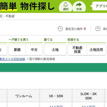
住宅・不動産
0
最近見た物件
保
一戸建てを買う
建てる
投資する
不動産
古
新築
中古
土地
土地活用
投資
東京メトロ日比谷線
>
霞ケ関駅の家賃相場
1LDK・2K
ワンルーム
1K・1DK
2DK