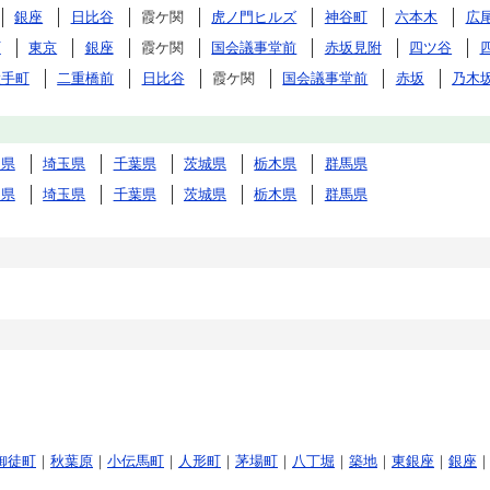
銀座
日比谷
霞ケ関
虎ノ門ヒルズ
神谷町
六本木
広
町
東京
銀座
霞ケ関
国会議事堂前
赤坂見附
四ツ谷
大手町
二重橋前
日比谷
霞ケ関
国会議事堂前
赤坂
乃木
川県
埼玉県
千葉県
茨城県
栃木県
群馬県
川県
埼玉県
千葉県
茨城県
栃木県
群馬県
御徒町
｜
秋葉原
｜
小伝馬町
｜
人形町
｜
茅場町
｜
八丁堀
｜
築地
｜
東銀座
｜
銀座