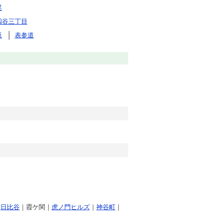
尾
四谷三丁目
坂
表参道
｜
日比谷
｜霞ケ関｜
虎ノ門ヒルズ
｜
神谷町
｜