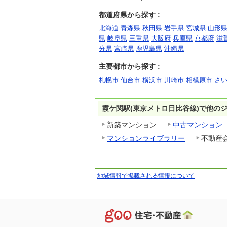
都道府県から探す :
北海道
青森県
秋田県
岩手県
宮城県
山形
県
岐阜県
三重県
大阪府
兵庫県
京都府
滋
分県
宮崎県
鹿児島県
沖縄県
主要都市から探す :
札幌市
仙台市
横浜市
川崎市
相模原市
さ
霞ケ関駅(東京メトロ日比谷線)で他の
新築マンション
中古マンション
マンションライブラリー
不動産
地域情報で掲載される情報について