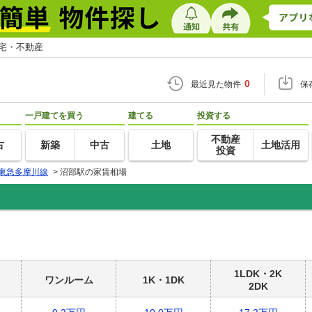
住宅・不動産
0
最近見た物件
保
一戸建てを買う
建てる
投資する
不動産
古
新築
中古
土地
土地活用
投資
東急多摩川線
>
沼部駅の家賃相場
1LDK・2K
ワンルーム
1K・1DK
2DK