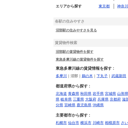
エリアから探す
東京都
神奈
各駅の住みやすさ
沼部駅の住みやすさを見る
賃貸物件検索
沼部駅の賃貸物件を探す
東急多摩川線の賃貸物件を探す
東急多摩川線の賃貸情報を探す :
多摩川
｜沼部｜
鵜の木
｜
下丸子
｜
武蔵新田
都道府県から探す :
北海道
青森県
秋田県
岩手県
宮城県
山形
県
岐阜県
三重県
大阪府
兵庫県
京都府
滋
分県
宮崎県
鹿児島県
沖縄県
主要都市から探す :
札幌市
仙台市
横浜市
川崎市
相模原市
さ