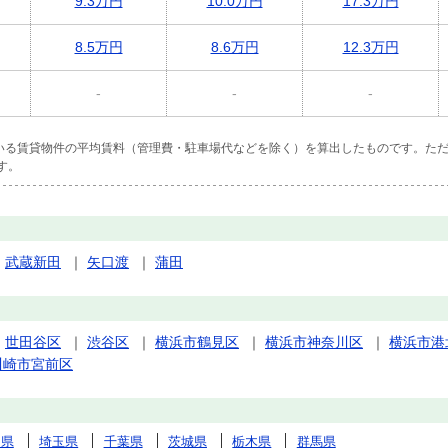
9.3万円
10.0万円
17.3万円
8.5万円
8.6万円
12.3万円
-
-
-
ている賃貸物件の平均賃料（管理費・駐車場代などを除く）を算出したものです。ただ
す。
｜
武蔵新田
｜
矢口渡
｜
蒲田
｜
世田谷区
｜
渋谷区
｜
横浜市鶴見区
｜
横浜市神奈川区
｜
横浜市港
川崎市宮前区
川県
埼玉県
千葉県
茨城県
栃木県
群馬県