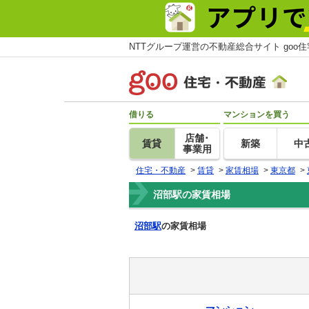
NTTグループ運営の不動産総合サイト goo
借りる
マンションを買う
店舗･
賃貸
新築
中
事業用
住宅・不動産
>
賃貸
>
家賃相場
>
東京都
>
沼部駅の家賃相場
沼部駅
の家賃相場