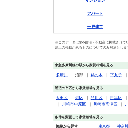
マンション
アパート
一戸建て
※このデータはgoo住宅・不動産に掲載され
以上の掲載があるものについてのみ対象としま
東急多摩川線の駅から家賃相場を見る
多摩川
｜
沼部
｜
鵜の木
｜
下丸子
近辺の市区から家賃相場を見る
大田区
｜
港区
｜
品川区
｜
目黒区
｜
川崎市中原区
｜
川崎市高津区
｜
条件を変更して家賃相場を見る
路線から探す
東京都
神奈