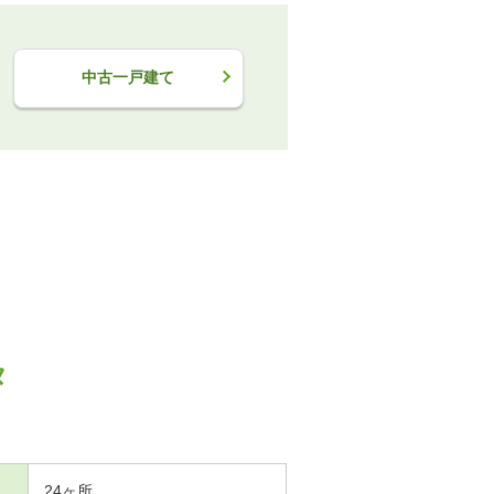
中古一戸建て
タ
24ヶ所