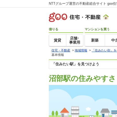
NTTグループ運営の不動産総合サイト goo
借りる
マンションを買う
店舗･
賃貸
新築
中
事業用
住宅・不動産
>
地域情報
>
「住みたい街」を
基本情報
「住みたい駅」を見つけよう
沼部駅の住みやすさ