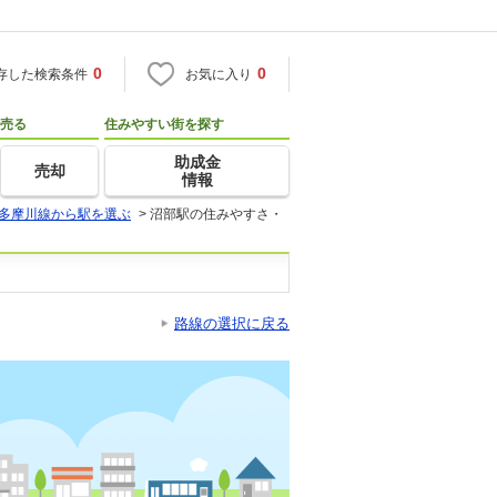
0
0
存した検索条件
お気に入り
売る
住みやすい街を探す
助成金
売却
情報
多摩川線から駅を選ぶ
>
沼部駅の住みやすさ・
路線の選択に戻る