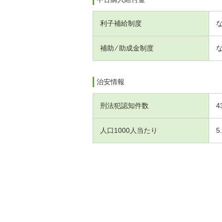
利子補給制度
補助 ⁄ 助成金制度
治安情報
刑法犯認知件数
4
人口1000人当たり
5