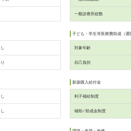
一般診療所総数
子ども・学生等医療費助成（通
なし
対象年齢
あり
自己負担
新築購入給付金
なし
利子補給制度
なし
補助 ⁄ 助成金制度
増築・改築・改修