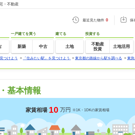
住宅・不動産
0
最近見た物件
保
一戸建てを買う
建てる
投資する
不動産
古
新築
中古
土地
土地活用
投資
見つけよう
>
「住みたい駅」を見つけよう
>
東京都の路線から駅を調べる
>
東急
・基本情報
10
万円
家賃相場
※1K・1DKの家賃相場