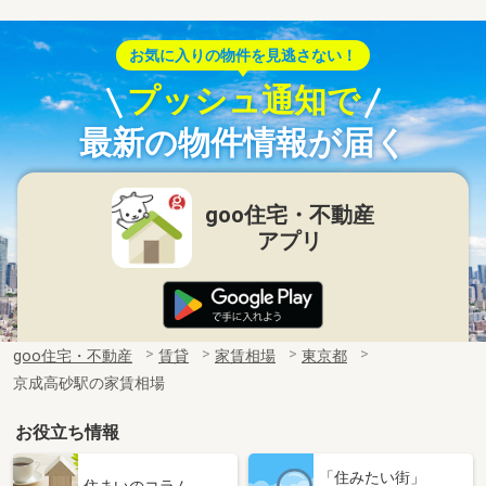
お気に入りの物件を見逃さない！
プッシュ通知で
最新の物件情報が届く
goo住宅・不動産
アプリ
goo住宅・不動産
賃貸
家賃相場
東京都
京成高砂駅の家賃相場
お役立ち情報
「住みたい街」