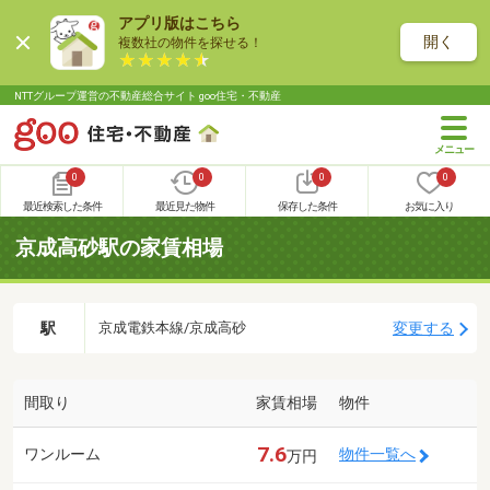
アプリ版はこちら
開く
複数社の物件を探せる！
NTTグループ運営の不動産総合サイト goo住宅・不動産
0
0
0
0
最近検索した条件
最近見た物件
保存した条件
お気に入り
京成高砂駅の家賃相場
駅
変更する
京成電鉄本線/京成高砂
間取り
家賃相場
物件
7.6
ワンルーム
物件一覧へ
万円