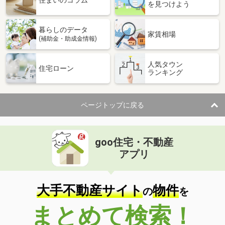
住まいのコラム
を見つけよう
暮らしのデータ
家賃相場
(補助金・助成金情報)
人気タウン
住宅ローン
ランキング
ページトップに戻る
goo住宅・不動産
アプリ
大手不動産サイト
物件
の
を
まとめて検索！