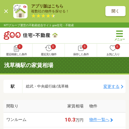
アプリ版はこちら
開く
複数社の物件を探せる！
NTTグループ運営の不動産総合サイト goo住宅・不動産
0
0
0
0
最近検索した条件
最近見た物件
保存した条件
お気に入り
浅草橋駅の家賃相場
駅
変更する
総武・中央緩行線/浅草橋
間取り
家賃相場
物件
10.3
ワンルーム
物件一覧へ
万円