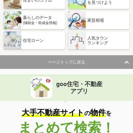
住まいのコラム
を見つけよう
暮らしのデータ
家賃相場
(補助金・助成金情報)
人気タウン
住宅ローン
ランキング
ページトップに戻る
goo住宅・不動産
アプリ
大手不動産サイト
物件
の
を
まとめて検索！