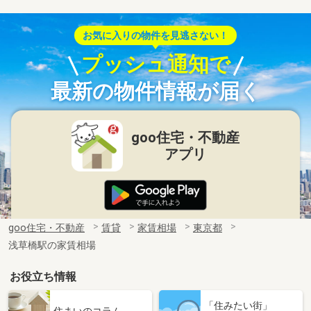
お気に入りの物件を見逃さない！
プッシュ通知で
最新の物件情報が届く
goo住宅・不動産
アプリ
goo住宅・不動産
賃貸
家賃相場
東京都
浅草橋駅の家賃相場
お役立ち情報
「住みたい街」