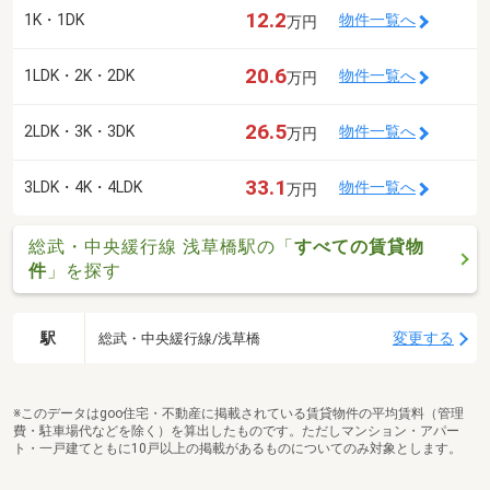
12.2
1K・1DK
物件一覧へ
万円
20.6
1LDK・2K・2DK
物件一覧へ
万円
26.5
2LDK・3K・3DK
物件一覧へ
万円
33.1
3LDK・4K・4LDK
物件一覧へ
万円
総武・中央緩行線 浅草橋駅の「
すべての賃貸物
件
」を探す
駅
変更する
総武・中央緩行線/浅草橋
※このデータはgoo住宅・不動産に掲載されている賃貸物件の平均賃料（管理
費・駐車場代などを除く）を算出したものです。ただしマンション・アパー
ト・一戸建てともに10戸以上の掲載があるものについてのみ対象とします。