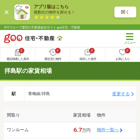
アプリ版はこちら
開く
複数社の物件を探せる！
NTTグループ運営の不動産総合サイト goo住宅・不動産
0
0
0
0
最近検索した条件
最近見た物件
保存した条件
お気に入り
拝島駅の家賃相場
駅
変更する
青梅線/拝島
間取り
家賃相場
物件
6.7
ワンルーム
物件一覧へ
万円