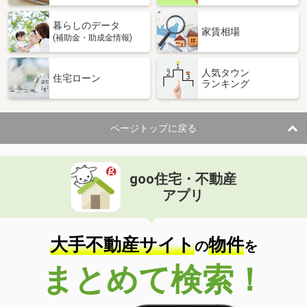
暮らしのデータ
家賃相場
(補助金・助成金情報)
人気タウン
住宅ローン
ランキング
ページトップに戻る
goo住宅・不動産
アプリ
大手不動産サイト
物件
の
を
まとめて検索！