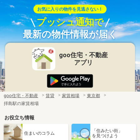
お気に入りの物件を見逃さない！
プッシュ通知で
最新の物件情報が届く
goo住宅・不動産
アプリ
goo住宅・不動産
賃貸
家賃相場
東京都
拝島駅の家賃相場
お役立ち情報
「住みたい街」
住まいのコラム
を見つけよう