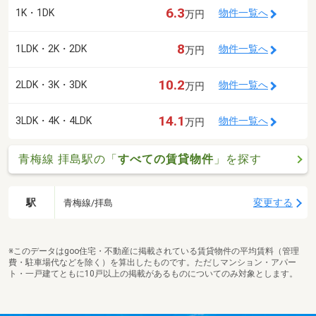
6.3
1K・1DK
物件一覧へ
万円
8
1LDK・2K・2DK
物件一覧へ
万円
10.2
2LDK・3K・3DK
物件一覧へ
万円
14.1
3LDK・4K・4LDK
物件一覧へ
万円
青梅線 拝島駅の「
すべての賃貸物件
」を探す
駅
変更する
青梅線/拝島
※このデータはgoo住宅・不動産に掲載されている賃貸物件の平均賃料（管理
費・駐車場代などを除く）を算出したものです。ただしマンション・アパー
ト・一戸建てともに10戸以上の掲載があるものについてのみ対象とします。