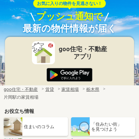
お気に入りの物件を見逃さない！
プッシュ通知で
最新の物件情報が届く
goo住宅・不動産
アプリ
goo住宅・不動産
賃貸
家賃相場
栃木県
片岡駅の家賃相場
お役立ち情報
「住みたい街」
住まいのコラム
を見つけよう