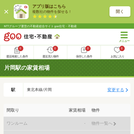
アプリ版はこちら
開く
複数社の物件を探せる！
NTTグループ運営の不動産総合サイト goo住宅・不動産
0
0
0
0
最近検索した条件
最近見た物件
保存した条件
お気に入り
片岡駅の家賃相場
駅
変更する
東北本線/片岡
間取り
家賃相場
物件
ワンルーム
-
物件一覧へ