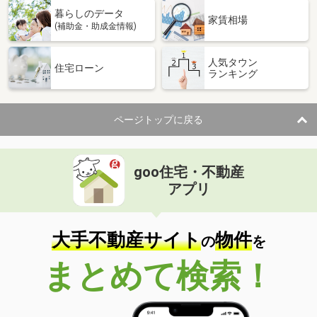
暮らしのデータ
家賃相場
(補助金・助成金情報)
人気タウン
住宅ローン
ランキング
ページトップに戻る
goo住宅・不動産
アプリ
大手不動産サイト
物件
の
を
まとめて検索！