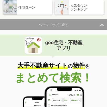
人気タウン
住宅ローン
ランキング
ページトップに戻る
goo住宅・不動産
アプリ
大手不動産サイト
物件
の
を
まとめて検索！