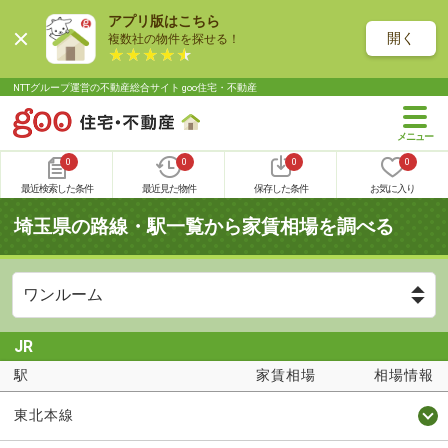
アプリ版はこちら
開く
複数社の物件を探せる！
NTTグループ運営の不動産総合サイト goo住宅・不動産
0
0
0
0
最近検索した条件
最近見た物件
保存した条件
お気に入り
埼玉県の路線・駅一覧から家賃相場を調べる
JR
駅
家賃相場
相場情報
東北本線