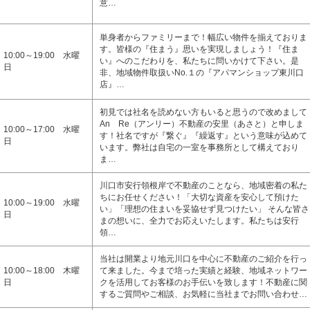
意…
単身者からファミリーまで！幅広い物件を揃えておりま
す。皆様の『住まう』思いを実現しましょう！『住ま
10:00～19:00 水曜
い』へのこだわりを、私たちに問いかけて下さい。是
日
非、地域物件取扱いNo.１の『アパマンショップ東川口
店』…
初見では社名を読めない方もいると思うので改めまして
An Re（アンリー）不動産の安里（あさと）と申しま
10:00～17:00 水曜
す！社名ですが『繋ぐ』『繰返す』という意味が込めて
日
います。弊社は自宅の一室を事務所として構えており
ま…
川口市安行領根岸で不動産のことなら、地域密着の私た
ちにお任せください！「大切な資産を安心して預けた
10:00～19:00 水曜
い」「理想の住まいを妥協せず見つけたい」 そんな皆さ
日
まの想いに、全力でお応えいたします。私たちは安行
領…
当社は開業より地元川口を中心に不動産のご紹介を行っ
10:00～18:00 木曜
て来ました。今まで培った実績と経験、地域ネットワー
日
クを活用してお客様のお手伝いを致します！不動産に関
するご質問やご相談、お気軽に当社までお問い合わせ…