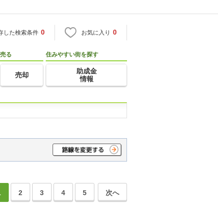
0
0
存した検索条件
お気に入り
売る
住みやすい街を探す
助成金
売却
情報
1
2
3
4
5
次へ