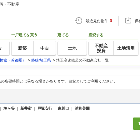
住宅・不動産
0
最近見た物件
保
一戸建てを買う
建てる
投資する
不動産
古
新築
中古
土地
土地活用
投資
検索（首都圏）
>
路線/埼玉県
>
埼玉高速鉄道の不動産会社一覧
際の所要時間とは異なる場合があります。目安としてご利用ください。
｜
鳩ヶ谷
｜
新井宿
｜
戸塚安行
｜
東川口
｜
浦和美園