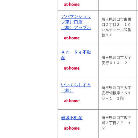
アパマンショッ
埼玉県川口市東川
プ東川口店
口２丁目３－１９
（株）アップル
パルティール弐番
館１Ｆ
Ａｎ Ｒｅ不動
産
埼玉県川口市大字
安行６１４－２
いいくらしすと
埼玉県川口市大字
（株）
安行領根岸２５１
０－１ １階
岩城不動産
埼玉県川口市坂下
町３丁目３７－１
２