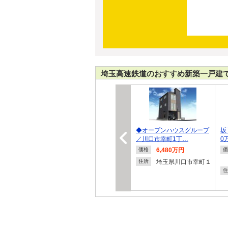
埼玉高速鉄道のおすすめ新築一戸建
◆オープンハウスグループ
坂
／川口市幸町1丁…
0
6,480万円
価格
価
埼玉県川口市幸町１
住所
住