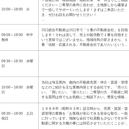
～資産計画・税務相談・相続対策 等 何なりとご相談
ください～ご希望の条件に合わせ、土地探しから建築ま
10:00～18:00 火
で一括してサポートいたします！まずはご来店いただ
き、ぜひお話をお聞かせください！
…
川口総合不動産は川口市で「１番の不動産会社」を目指
09:00～19:00 年中
します！それは決して、売上や販売数で１番を目指すと
無休
いう意味ではございません。地域住民の皆さまから、１
番「信頼・応援される」不動産会社でありたいという…
09:30～18:30 水曜
日
当社は埼玉県内、都内の不動産売買・仲介・賃貸・管理
10:00～18:00 水曜
などのご紹介を主な業務内容とする会社です。「売りた
日
い」「買いたい」「借りたい」ご希望の方、不動産に関
する質問は何でもお気軽にご相談下さい。豊富な情報…
１９８８年（昭和６３年）設立時から、売買・賃貸・賃
09:30～18:00 土日
貸管理の業務を「お客様が安心できる安全な取引」一筋
祝日
に行っています。地味な会社で社員数も少ないですが不
動産に関する大概の事には対応させていただくことが…