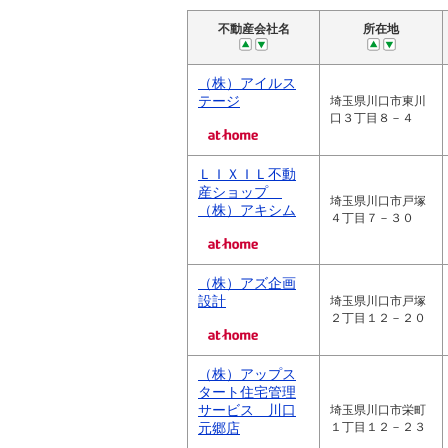
不動産会社名
所在地
（株）アイルス
テージ
埼玉県川口市東川
口３丁目８－４
ＬＩＸＩＬ不動
産ショップ
埼玉県川口市戸塚
（株）アキシム
４丁目７－３０
（株）アズ企画
設計
埼玉県川口市戸塚
２丁目１２－２０
（株）アップス
タート住宅管理
サービス 川口
埼玉県川口市栄町
元郷店
１丁目１２－２３