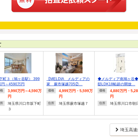
て
下町３（鳩ヶ谷駅） 399
【MELDIA メルディアの
◆メルディア南鳩ヶ谷
万円～4590万円
家 蕨市塚越705②…
邸LDK18帖超の開放…
3,990万円～4,590万
4,999万円・5,599万
4,880万円・5,2
格
価格
価格
円
円
円
埼玉県川口市坂下町
埼玉県蕨市塚越７
埼玉県川口市朝
所
住所
住所
３
埼玉高速