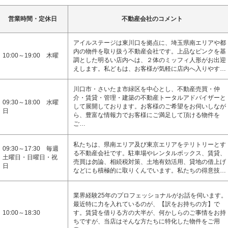
営業時間・定休日
不動産会社のコメント
アイルステージは東川口を拠点に、埼玉県南エリアや都
内の物件を取り扱う不動産会社です。上品なピンクを基
10:00～19:00 木曜
調とした明るい店内へは、２体のミッフィ人形がお出迎
えします。私どもは、お客様が気軽に店内へ入りやす…
川口市・さいたま市緑区を中心とし、不動産売買・仲
介・賃貸・管理・建築の不動産トータルアドバイザーと
09:30～18:00 水曜
して展開しております。お客様のご希望をお伺いしなが
日
ら、豊富な情報力でお客様にご満足して頂ける物件を
ご…
私たちは、県南エリア及び東京エリアをテリトリーとす
09:30～17:30 毎週
る不動産会社です。駐車場やレンタルボックス、賃貸、
土曜日・日曜日・祝
売買は勿論、相続税対策、土地有効活用、貸地の借上げ
日
などにも積極的に取りくんでいます。私たちの得意技…
業界経験25年のプロフェッショナルがお話を伺います。
最近特に力を入れているのが、【訳をお持ちの方】で
10:00～18:30
す。賃貸を借りる方の大半が、何かしらのご事情をお持
ちですが、当店はそんな方たちに特化した物件をご用