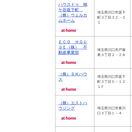
ハウスドゥ 鳩
ケ谷坂下町
埼玉県川口市坂下
（株）ウェルカ
町３丁目３２－２
ムホーム
１
ＥＣＯ ＨＯＵ
ＳＥ（株） 不
埼玉県川口市戸塚
動産事業部
東３丁目２－２８
（株）ＳＫハウ
埼玉県川口市坂下
ス
町３丁目５－１２
１Ｆ
（株）エストハ
ウジング
埼玉県川口市東川
口３丁目１－４