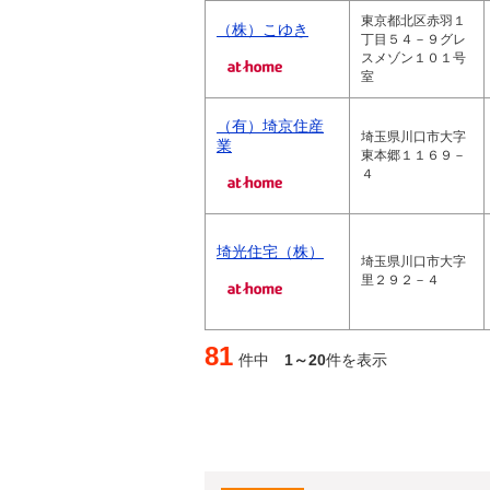
東京都北区赤羽１
（株）こゆき
丁目５４－９グレ
スメゾン１０１号
室
（有）埼京住産
埼玉県川口市大字
業
東本郷１１６９－
４
埼光住宅（株）
埼玉県川口市大字
里２９２－４
81
件中
1～20
件を表示