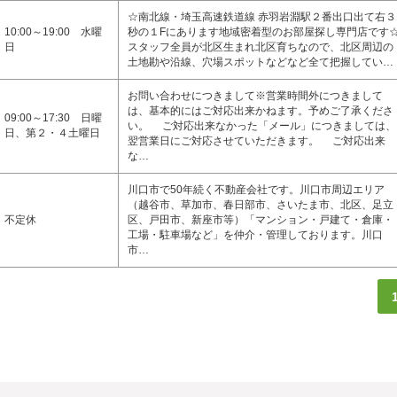
☆南北線・埼玉高速鉄道線 赤羽岩淵駅２番出口出て右３
10:00～19:00 水曜
秒の１Fにあります地域密着型のお部屋探し専門店です
日
スタッフ全員が北区生まれ北区育ちなので、北区周辺の
土地勘や沿線、穴場スポットなどなど全て把握してい…
お問い合わせにつきまして※営業時間外につきまして
は、基本的にはご対応出来かねます。予めご了承くださ
09:00～17:30 日曜
い。 ご対応出来なかった「メール」につきましては、
日、第２・４土曜日
翌営業日にご対応させていただきます。 ご対応出来
な…
川口市で50年続く不動産会社です。川口市周辺エリア
（越谷市、草加市、春日部市、さいたま市、北区、足立
不定休
区、戸田市、新座市等）「マンション・戸建て・倉庫・
工場・駐車場など」を仲介・管理しております。川口
市…