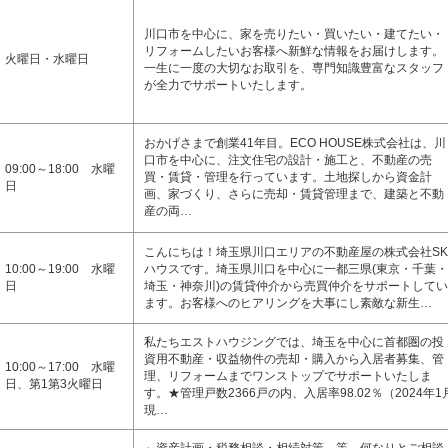
川口市を中心に、家を売りたい・買いたい・建てたい・
リフォームしたいお客様へ新鮮な情報をお届けします。
火曜日・水曜日
一生に一度の大切なお取引を、専門知識豊富なスタッフ
が全力でサポートいたします。
おかげさまで創業41年目。ECO HOUSE株式会社は、川
口市を中心に、注文住宅の設計・施工と、不動産の売
09:00～18:00 水曜
買・賃貸・管理を行っています。土地探しから資金計
日
画、家づくり、さらに売却・賃貸管理まで、建築と不動
産の両…
こんにちは！埼玉県川口エリアの不動産屋の株式会社SK
10:00～19:00 水曜
ハウスです。埼玉県川口を中心に一都三県(東京・千葉・
日
埼玉・神奈川)の賃貸仲介から売買仲介をサポートしてい
ます。お客様へのヒアリングを大事にし素敵な新生…
私たちエストハウジングでは、埼玉を中心に首都圏の投
資用不動産・収益物件の売却・購入から入居者募集、管
10:00～17:00 水曜
理、リフォームまでワンストップでサポートいたしま
日、第1第3火曜日
す。★管理戸数2366戸の内、入居率98.02％（2024年1
現…