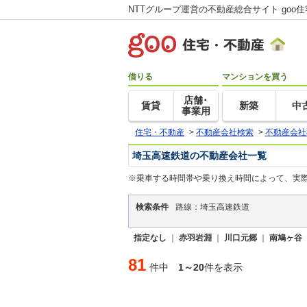
NTTグループ運営の不動産総合サイト goo
借りる
マンションを買う
店舗･
賃貸
新築
中
事業用
住宅・不動産
>
不動産会社検索
>
不動産会社
埼玉高速鉄道の不動産会社一覧
※乗車する時間帯や乗り換え時間によって、実
検索条件
路線：埼玉高速鉄道
指定なし
｜
赤羽岩淵
｜
川口元郷
｜
南鳩ヶ谷
81
件中
1～20
件を表示