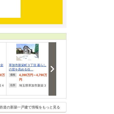
◆全
草加市新栄町３丁目 暮らし
オープンライブス赤井コン
【オープンハ
の質を高める住…
フォート
プ】ミラスモ
80万
4,390万円～4,790万
3,299万円
4,780
価格
価格
価格
円
埼玉県川口市赤井４
埼玉県
住所
住所
日４
埼玉県草加市新栄３
６
住所
鉄道の新築一戸建て情報をもっと見る