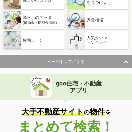
住まいのコラム
を見つけよう
暮らしのデータ
家賃相場
(補助金・助成金情報)
人気タウン
住宅ローン
ランキング
ページトップに戻る
goo住宅・不動産
アプリ
大手不動産サイト
物件
の
を
まとめて検索！