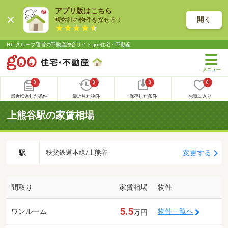
アプリ版はこちら
開く
複数社の物件を探せる！
NTTグループ運営の不動産総合サイト goo住宅・不動産
0
0
0
0
最近検索した条件
最近見た物件
保存した条件
お気に入り
上熊谷駅の家賃相場
駅
変更する
秩父鉄道本線/上熊谷
間取り
家賃相場
物件
5.5
ワンルーム
物件一覧へ
万円