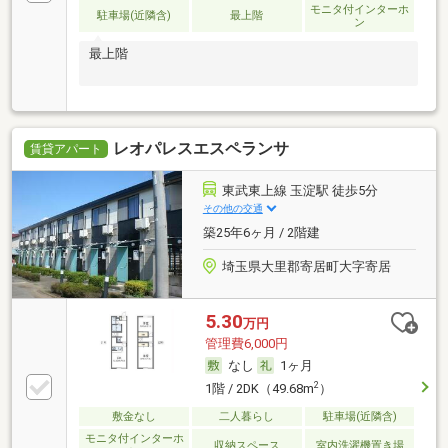
モニタ付インターホ
駐車場(近隣含)
最上階
ン
最上階
レオパレスエスペランサ
賃貸アパート
東武東上線 玉淀駅 徒歩5分
その他の交通
築25年6ヶ月 / 2階建
埼玉県大里郡寄居町大字寄居
5.30
万円
管理費6,000円
なし
1ヶ月
2
1階 / 2DK（49.68m
）
敷金なし
二人暮らし
駐車場(近隣含)
モニタ付インターホ
収納スペース
室内洗濯機置き場