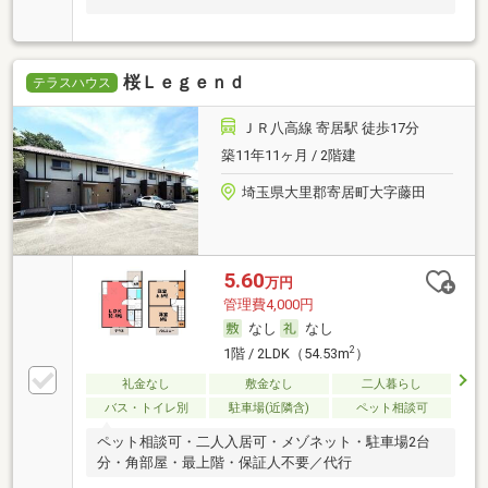
桜Ｌｅｇｅｎｄ
テラスハウス
ＪＲ八高線 寄居駅 徒歩17分
築11年11ヶ月 / 2階建
埼玉県大里郡寄居町大字藤田
5.60
万円
管理費4,000円
なし
なし
2
1階 / 2LDK（54.53m
）
礼金なし
敷金なし
二人暮らし
バス・トイレ別
駐車場(近隣含)
ペット相談可
ペット相談可・二人入居可・メゾネット・駐車場2台
分・角部屋・最上階・保証人不要／代行