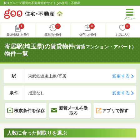
NTTグループ運営の不動産総合サイト goo住宅・不動産
1
0
0
0
最近検索した条件
最近見た物件
保存した条件
お気に入り
寄居駅(埼玉県)の賃貸物件
(賃貸マンション・アパート)
物件一覧
駅
変更する
東武鉄道東上線/寄居
条件
変更する
指定なし
新着メールを受
検索条件を保存
アプリで探す
取る
人数に合った間取りを選ぶ