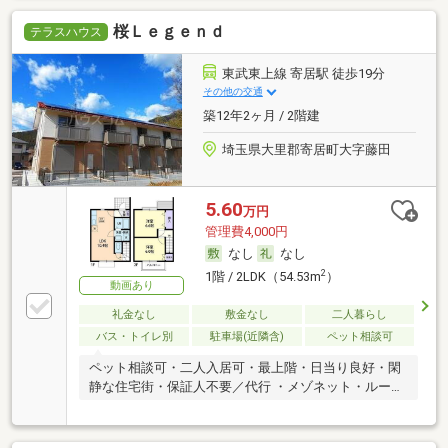
桜Ｌｅｇｅｎｄ
テラスハウス
東武東上線 寄居駅 徒歩19分
その他の交通
築12年2ヶ月 / 2階建
埼玉県大里郡寄居町大字藤田
5.60
万円
管理費4,000円
なし
なし
2
1階 / 2LDK（54.53m
）
動画あり
礼金なし
敷金なし
二人暮らし
バス・トイレ別
駐車場(近隣含)
ペット相談可
ペット相談可・二人入居可・最上階・日当り良好・閑
静な住宅街・保証人不要／代行 ・メゾネット・ルーム
シェア可