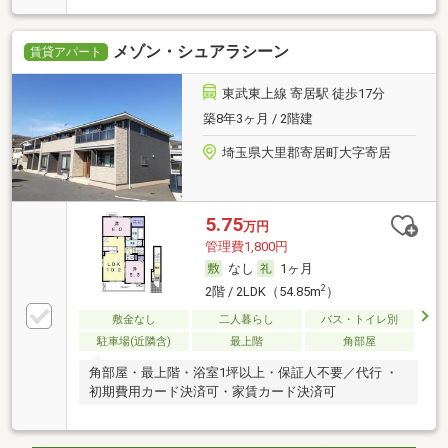
メゾン・シュアラシーン
賃貸アパート
東武東上線 寄居駅 徒歩17分
築8年3ヶ月 / 2階建
埼玉県大里郡寄居町大字寄居
5.75
万円
管理費1,800円
なし
1ヶ月
2
2階 / 2LDK（54.85m
）
敷金なし
二人暮らし
バス・トイレ別
駐車場(近隣含)
最上階
角部屋
角部屋・最上階・浴室1坪以上・保証人不要／代行 ・
初期費用カード決済可・家賃カード決済可