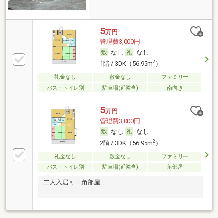
5
万円
管理費3,000円
なし
なし
2
1階 / 3DK（56.95m
）
礼金なし
敷金なし
ファミリー
バス・トイレ別
駐車場(近隣含)
南向き
5
万円
管理費3,000円
なし
なし
2
2階 / 3DK（56.95m
）
礼金なし
敷金なし
ファミリー
バス・トイレ別
駐車場(近隣含)
角部屋
二人入居可・角部屋