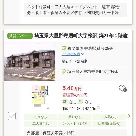
ペット相談可・二人入居可・メゾネット・駐車場2台
分・最上階・保証人不要／代行 ・初期費用カード決済
可
埼玉県大里郡寄居町大字桜沢 築21年 2階建
賃貸アパート
秩父鉄道 寄居駅 徒歩26分
その他の交通
築21年 / 2階建
埼玉県大里郡寄居町大字桜沢
5.40
万円
管理費4,500円
なし
なし
2
1階 / 1LDK（42.11m
）
礼金なし
敷金なし
一人暮らし
二人暮らし
バス・トイレ別
駐車場(近隣含)
角部屋・保証人不要／代行