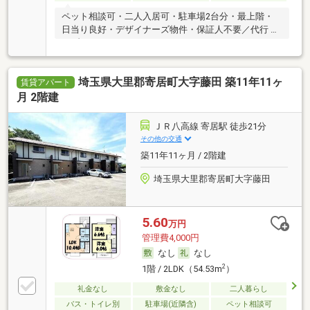
ペット相談可・二人入居可・駐車場2台分・最上階・
日当り良好・デザイナーズ物件・保証人不要／代行 ・
メゾネット・ルームシェア可
埼玉県大里郡寄居町大字藤田 築11年11ヶ
賃貸アパート
月 2階建
ＪＲ八高線 寄居駅 徒歩21分
その他の交通
築11年11ヶ月 / 2階建
埼玉県大里郡寄居町大字藤田
5.60
万円
管理費4,000円
なし
なし
2
1階 / 2LDK（54.53m
）
礼金なし
敷金なし
二人暮らし
バス・トイレ別
駐車場(近隣含)
ペット相談可