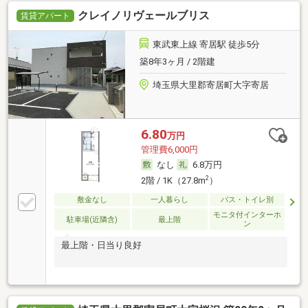
クレイノリヴェールブリス
賃貸アパート
東武東上線 寄居駅 徒歩5分
築8年3ヶ月 / 2階建
埼玉県大里郡寄居町大字寄居
6.80
万円
管理費6,000円
なし
6.8万円
2
2階 / 1K（27.8m
）
敷金なし
一人暮らし
バス・トイレ別
モニタ付インターホ
駐車場(近隣含)
最上階
ン
最上階・日当り良好