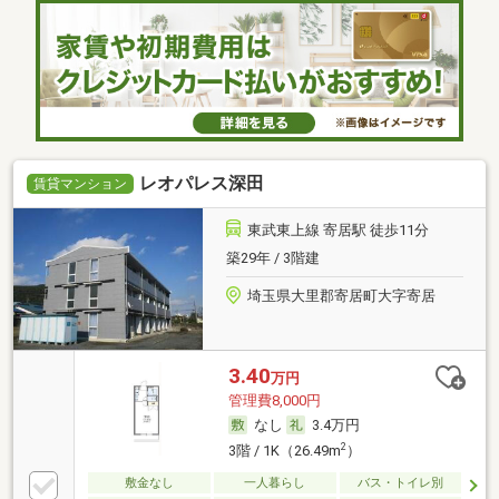
レオパレス深田
賃貸マンション
東武東上線 寄居駅 徒歩11分
築29年 / 3階建
埼玉県大里郡寄居町大字寄居
3.40
万円
管理費8,000円
なし
3.4万円
2
3階 / 1K（26.49m
）
敷金なし
一人暮らし
バス・トイレ別