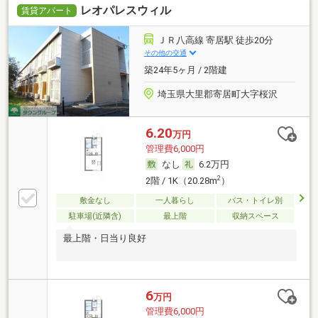
レオパレスウィル
賃貸アパート
ＪＲ八高線 寄居駅 徒歩20分
その他の交通
築24年5ヶ月 / 2階建
埼玉県大里郡寄居町大字桜沢
6.20
万円
管理費6,000円
なし
6.2万円
2
2階 / 1K（20.28m
）
敷金なし
一人暮らし
バス・トイレ別
駐車場(近隣含)
最上階
収納スペース
最上階・日当り良好
6
万円
管理費6,000円