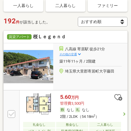
一人暮らし
二人暮らし
ファミリー
192
件
が該当しました。
桜Ｌｅｇｅｎｄ
賃貸アパート
八高線 寄居駅 徒歩21分
その他の交通
築11年11ヶ月 / 2階建
埼玉県大里郡寄居町大字藤田
5.60
万円
管理費3,500円
なし
なし
2
2階 / 2LDK（54.18m
）
礼金なし
敷金なし
二人暮らし