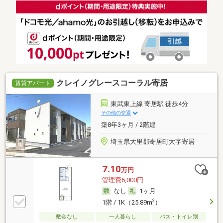
クレイノグレースコーラル寄居
賃貸アパート
東武東上線 寄居駅 徒歩4分
その他の交通
築8年3ヶ月 / 2階建
埼玉県大里郡寄居町大字寄居
7.10
万円
管理費6,000円
なし
1ヶ月
2
1階 / 1K（25.89m
）
敷金なし
一人暮らし
バス・トイレ別