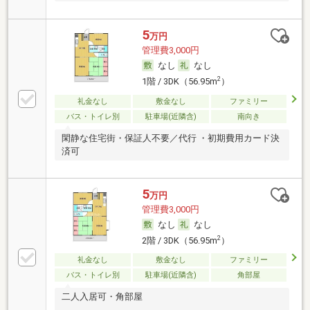
5
万円
管理費3,000円
なし
なし
2
1階 / 3DK（56.95m
）
礼金なし
敷金なし
ファミリー
バス・トイレ別
駐車場(近隣含)
南向き
閑静な住宅街・保証人不要／代行 ・初期費用カード決
済可
5
万円
管理費3,000円
なし
なし
2
2階 / 3DK（56.95m
）
礼金なし
敷金なし
ファミリー
バス・トイレ別
駐車場(近隣含)
角部屋
二人入居可・角部屋