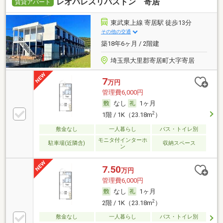
レオパレスリバストン 寄居
賃貸アパート
東武東上線 寄居駅 徒歩13分
その他の交通
築18年6ヶ月 / 2階建
埼玉県大里郡寄居町大字寄居
7
万円
管理費6,000円
なし
1ヶ月
2
1階 / 1K（23.18m
）
敷金なし
一人暮らし
バス・トイレ別
モニタ付インターホ
駐車場(近隣含)
収納スペース
ン
7.50
万円
管理費6,000円
なし
1ヶ月
2
2階 / 1K（23.18m
）
敷金なし
一人暮らし
バス・トイレ別