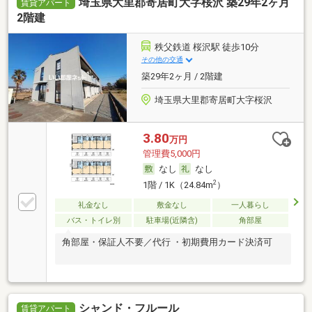
埼玉県大里郡寄居町大字桜沢 築29年2ヶ月
賃貸アパート
2階建
秩父鉄道 桜沢駅 徒歩10分
その他の交通
築29年2ヶ月 / 2階建
埼玉県大里郡寄居町大字桜沢
3.80
万円
管理費5,000円
なし
なし
2
1階 / 1K（24.84m
）
礼金なし
敷金なし
一人暮らし
バス・トイレ別
駐車場(近隣含)
角部屋
角部屋・保証人不要／代行 ・初期費用カード決済可
シャンド・フルール
賃貸アパート