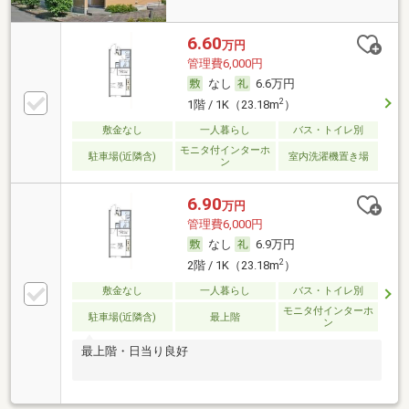
6.60
万円
管理費6,000円
なし
6.6万円
2
1階 / 1K（23.18m
）
敷金なし
一人暮らし
バス・トイレ別
モニタ付インターホ
駐車場(近隣含)
室内洗濯機置き場
ン
6.90
万円
管理費6,000円
なし
6.9万円
2
2階 / 1K（23.18m
）
敷金なし
一人暮らし
バス・トイレ別
モニタ付インターホ
駐車場(近隣含)
最上階
ン
最上階・日当り良好