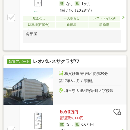
なし
1ヶ月
2
1階 / 1K（20.28m
）
敷金なし
一人暮らし
バス・トイレ別
駐車場(近隣含)
角部屋
駐輪場
角部屋
レオパレスサクラザワ
賃貸アパート
秩父鉄道 寄居駅 徒歩29分
築17年6ヶ月 / 2階建
埼玉県大里郡寄居町大字桜沢
6.60
万円
管理費6,000円
なし
6.6万円