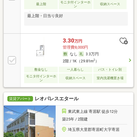
モニタ付インターホ
最上階
収納スペース
ン
最上階・日当り良好
3.30
万円
管理費8,000円
なし
3.3万円
2
2階 / 1K（29.81m
）
敷金なし
一人暮らし
バス・トイレ別
モニタ付インターホ
収納スペース
室内洗濯機置き場
ン
レオパレスエタール
賃貸アパート
東武東上線 寄居駅 徒歩12分
築25年 / 2階建
埼玉県大里郡寄居町大字寄居