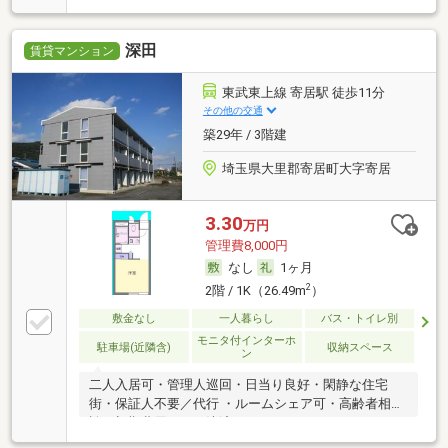
深田
賃貸マンション
東武東上線 寄居駅 徒歩11分
その他の交通
築29年 / 3階建
埼玉県大里郡寄居町大字寄居
3.30
万円
管理費8,000円
なし
1ヶ月
2
2階 / 1K（26.49m
）
敷金なし
一人暮らし
バス・トイレ別
モニタ付インターホ
駐車場(近隣含)
収納スペース
ン
二人入居可・管理人巡回・日当り良好・閑静な住宅
街・保証人不要／代行 ・ルームシェア可・高齢者相
談・初期費用カード決済可