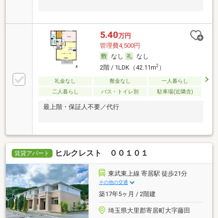
5.40
万円
管理費4,500円
なし
なし
2
2階 / 1LDK（42.11m
）
礼金なし
敷金なし
一人暮らし
二人暮らし
バス・トイレ別
駐車場(近隣含)
最上階・保証人不要／代行
ヒルクレスト ００１０１
賃貸アパート
東武東上線 寄居駅 徒歩21分
その他の交通
築17年5ヶ月 / 2階建
埼玉県大里郡寄居町大字藤田