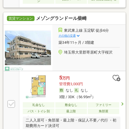
ン
メゾングランドール柴崎
賃貸マンション
東武東上線 玉淀駅 徒歩6分
その他の交通
築34年11ヶ月 / 3階建
埼玉県大里郡寄居町大字桜沢
5
万円
管理費3,000円
なし
なし
2
3階 / 3DK（56.95m
）
礼金なし
敷金なし
ファミリー
バス・トイレ別
最上階
角部屋
二人入居可・角部屋・最上階・保証人不要／代行 ・初
期費用カード決済可