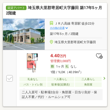
埼玉県大里郡寄居町大字藤田 築17年5ヶ月
賃貸アパート
2階建
ＪＲ八高線 寄居駅 徒歩22分
その他の交通
築17年5ヶ月 / 2階建
埼玉県大里郡寄居町大字藤田
4.40
万円
管理費3,000円
1ヶ月
なし
2
1階 / 1LDK（40.39m
）
礼金なし
一人暮らし
二人暮らし
バス・トイレ別
駐車場(近隣含)
角部屋
二人入居可・駐車場2台分・角部屋・日当り良好・保
証人不要／代行 ・ルームシェア可