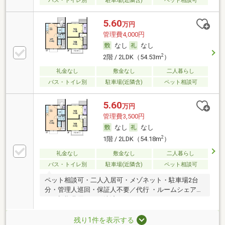
バス・トイレ別
駐車場(近隣含)
ペット相談可
5.60
万円
管理費4,000円
なし
なし
2
2階 / 2LDK（54.53m
）
礼金なし
敷金なし
二人暮らし
バス・トイレ別
駐車場(近隣含)
ペット相談可
5.60
万円
管理費3,500円
なし
なし
2
1階 / 2LDK（54.18m
）
礼金なし
敷金なし
二人暮らし
バス・トイレ別
駐車場(近隣含)
ペット相談可
ペット相談可・二人入居可・メゾネット・駐車場2台
分・管理人巡回・保証人不要／代行 ・ルームシェア
可・初期費用カード決済可
残り1件を表示する