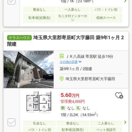
2
1階 / 1K（23.18m
）
敷金なし
一人暮らし
バス・トイレ別
モニタ付インターホ
駐車場(近隣含)
収納スペース
ン
埼玉県大里郡寄居町大字藤田 築9年1ヶ月 2
テラスハウス
階建
ＪＲ八高線 寄居駅 徒歩19分
その他の交通
築9年1ヶ月 / 2階建
埼玉県大里郡寄居町大字藤田
5.60
万円
管理費4,000円
なし
なし
2
1階 / 2LDK（54.53m
）
礼金なし
敷金なし
二人暮らし
バス・トイレ別
駐車場(近隣含)
ペット相談可