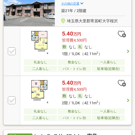
その他の交通
築21年 / 2階建
埼玉県大里郡寄居町大字桜沢
5.40
万円
管理費4,500円
なし
なし
2
1階 / 1LDK（42.11m
）
礼金なし
敷金なし
一人暮らし
二人暮らし
バス・トイレ別
駐車場(近隣含)
5.40
万円
管理費4,500円
なし
なし
2
2階 / 1LDK（42.11m
）
礼金なし
敷金なし
一人暮らし
二人暮らし
バス・トイレ別
駐車場(近隣含)