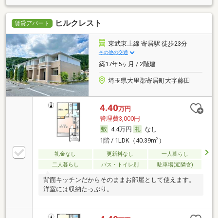
ヒルクレスト
賃貸アパート
東武東上線 寄居駅 徒歩23分
その他の交通
築17年5ヶ月 / 2階建
埼玉県大里郡寄居町大字藤田
4.40
万円
管理費3,000円
4.4万円
なし
2
1階 / 1LDK（40.39m
）
礼金なし
更新料なし
一人暮らし
二人暮らし
バス・トイレ別
駐車場(近隣含)
背面キッチンだからそのままお部屋として使えます。
洋室には収納たっぷり。