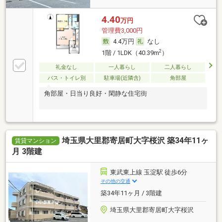
4.40
万円
管理費3,000円
4.4万円
なし
2
1階 / 1LDK（40.39m
）
礼金なし
一人暮らし
二人暮らし
バス・トイレ別
駐車場(近隣含)
角部屋
角部屋・日当り良好・閑静な住宅街
埼玉県大里郡寄居町大字桜沢 築34年11ヶ
賃貸マンション
月 3階建
東武東上線 玉淀駅 徒歩6分
その他の交通
築34年11ヶ月 / 3階建
埼玉県大里郡寄居町大字桜沢