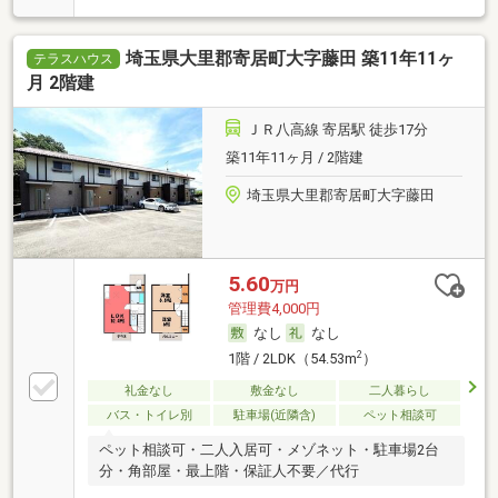
埼玉県大里郡寄居町大字藤田 築11年11ヶ
テラスハウス
月 2階建
ＪＲ八高線 寄居駅 徒歩17分
築11年11ヶ月 / 2階建
埼玉県大里郡寄居町大字藤田
5.60
万円
管理費4,000円
なし
なし
2
1階 / 2LDK（54.53m
）
礼金なし
敷金なし
二人暮らし
バス・トイレ別
駐車場(近隣含)
ペット相談可
ペット相談可・二人入居可・メゾネット・駐車場2台
分・角部屋・最上階・保証人不要／代行