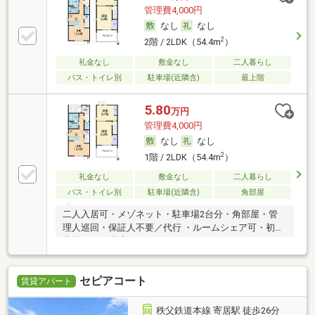
管理費4,000円
なし
なし
2
2階 / 2LDK（54.4m
）
礼金なし
敷金なし
二人暮らし
バス・トイレ別
駐車場(近隣含)
最上階
5.80
万円
管理費4,000円
なし
なし
2
1階 / 2LDK（54.4m
）
礼金なし
敷金なし
二人暮らし
バス・トイレ別
駐車場(近隣含)
角部屋
二人入居可・メゾネット・駐車場2台分・角部屋・管
理人巡回・保証人不要／代行 ・ルームシェア可・初期
費用カード決済可
セピアコート
賃貸アパート
秩父鉄道本線 寄居駅 徒歩26分