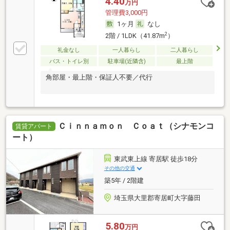
4.40
万円
管理費3,000円
1ヶ月
なし
2
2階 / 1LDK（41.87m
）
礼金なし
一人暮らし
二人暮らし
バス・トイレ別
駐車場(近隣含)
最上階
角部屋・最上階・保証人不要／代行
Ｃｉｎｎａｍｏｎ Ｃｏａｔ（シナモンコ
賃貸アパート
ート）
東武東上線 寄居駅 徒歩18分
その他の交通
築5年 / 2階建
埼玉県大里郡寄居町大字藤田
5.80
万円