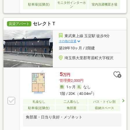
モニタ付インターホ
駐車場(近隣含)
室内洗濯機置き場
ン
セレクトＴ
賃貸アパート
東武東上線 玉淀駅 徒歩9分
その他の交通
築28年10ヶ月 / 2階建
埼玉県大里郡寄居町大字桜沢
5
万円
管理費2,000円
1ヶ月
なし
2
1階 / 2DK（40.04m
）
礼金なし
二人暮らし
バス・トイレ別
駐車場(近隣含)
角部屋
収納スペース
角部屋・日当り良好・メゾネット