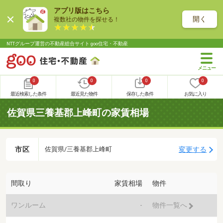
アプリ版はこちら
開く
複数社の物件を探せる！
NTTグループ運営の不動産総合サイト goo住宅・不動産
0
0
0
0
最近検索した条件
最近見た物件
保存した条件
お気に入り
佐賀県三養基郡上峰町の家賃相場
市区
変更する
佐賀県/三養基郡上峰町
間取り
家賃相場
物件
ワンルーム
-
物件一覧へ