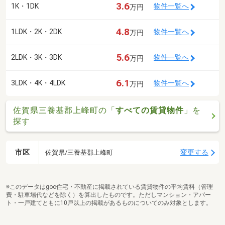
3.6
1K・1DK
物件一覧へ
万円
4.8
1LDK・2K・2DK
物件一覧へ
万円
5.6
2LDK・3K・3DK
物件一覧へ
万円
6.1
3LDK・4K・4LDK
物件一覧へ
万円
佐賀県三養基郡上峰町の「
すべての賃貸物件
」を
探す
市区
変更する
佐賀県/三養基郡上峰町
※このデータはgoo住宅・不動産に掲載されている賃貸物件の平均賃料（管理
費・駐車場代などを除く）を算出したものです。ただしマンション・アパー
ト・一戸建てともに10戸以上の掲載があるものについてのみ対象とします。