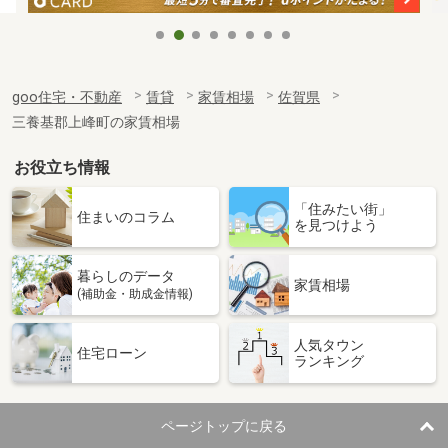
goo住宅・不動産
賃貸
家賃相場
佐賀県
三養基郡上峰町の家賃相場
お役立ち情報
「住みたい街」
住まいのコラム
を見つけよう
暮らしのデータ
家賃相場
(補助金・助成金情報)
人気タウン
住宅ローン
ランキング
ページトップに戻る