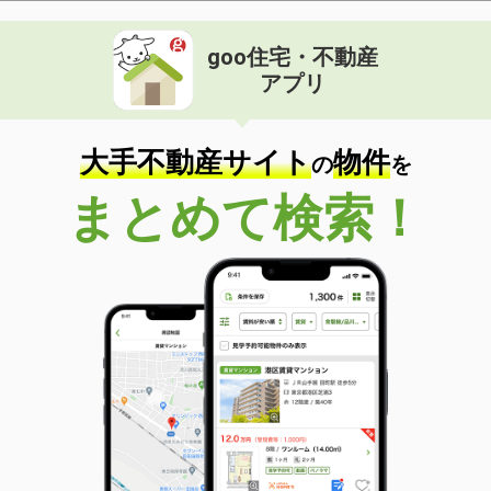
goo住宅・不動産
アプリ
大手不動産サイト
物件
の
を
まとめて検索！