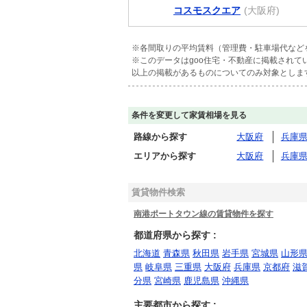
コスモスクエア
(大阪府)
※各間取りの平均賃料（管理費・駐車場代など
※このデータはgoo住宅・不動産に掲載され
以上の掲載があるものについてのみ対象としま
条件を変更して家賃相場を見る
路線から探す
大阪府
兵庫
エリアから探す
大阪府
兵庫
賃貸物件検索
南港ポートタウン線の賃貸物件を探す
都道府県から探す :
北海道
青森県
秋田県
岩手県
宮城県
山形
県
岐阜県
三重県
大阪府
兵庫県
京都府
滋
分県
宮崎県
鹿児島県
沖縄県
主要都市から探す :