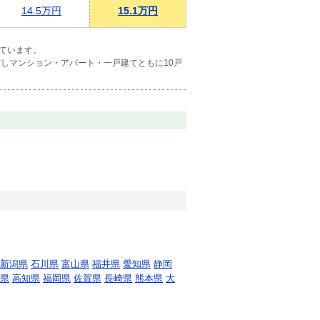
14.5万円
15.1万円
ています。
しマンション・アパート・一戸建てともに10戸
新潟県
石川県
富山県
福井県
愛知県
静岡
県
高知県
福岡県
佐賀県
長崎県
熊本県
大