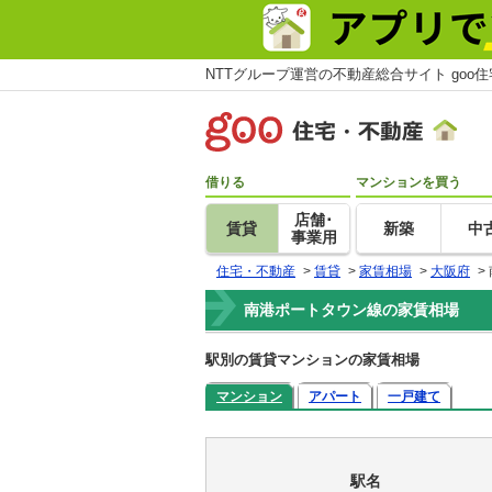
NTTグループ運営の不動産総合サイト goo
借りる
マンションを買う
店舗･
賃貸
新築
中
事業用
住宅・不動産
>
賃貸
>
家賃相場
>
大阪府
>
南港ポートタウン線の家賃相場
駅別の賃貸マンションの家賃相場
マンション
アパート
一戸建て
駅名