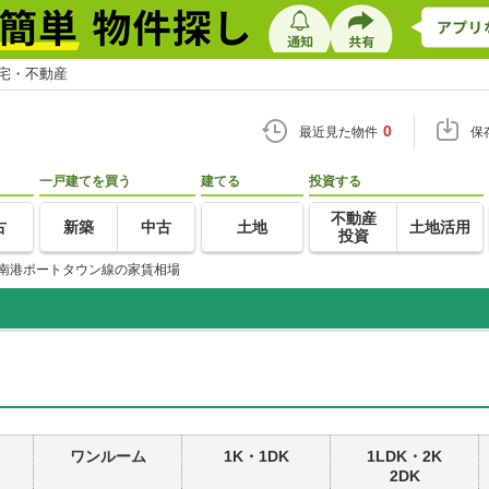
住宅・不動産
0
最近見た物件
保
一戸建てを買う
建てる
投資する
不動産
古
新築
中古
土地
土地活用
投資
南港ポートタウン線の家賃相場
ワンルーム
1K・1DK
1LDK・2K
2DK