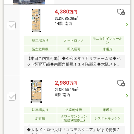
4,380
万円
2
3LDK 86.08m
14階 南西
モニタ付インターホ
駐車場あり
オートロック
ン
浴室乾燥機
即入居可
床暖房
【本日ご内覧可能】◆令和８年７月リフォーム済◆ペ
ット飼育可能◆南西角部屋！１４階部分◆大阪メトロ
中央線「コスモスクエア」駅まで徒歩２分◆３ＬＤＫ
+ＷＩＣ□食洗・床暖房・ミストカワック完備
2,980
万円
2
2LDK 66.19m
6階 南西
駐車場あり
浴室乾燥機
床暖房
タワーマンション
所有権
システムキッチン
(階建20階以上)
◆大阪メトロ中央線「コスモスクエア」駅まで徒歩２