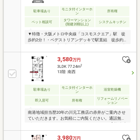
ビング)▼周辺環境・ATC 徒歩12分(約950m)■ ご希望
の住まい探しをお手伝いします ━━━━━・・・物件
モニタ付インターホ
駐車場あり
所有権
ン
の詳細・ご相談はお気軽にお問い合わせください。
タワーマンション
ペット相談可
システムキッチン
(階建20階以上)
▼特徴・大阪メトロ中央線「コスモスクエア」駅 徒
歩約2分！・ペデストリアンデッキで駅直結 徒歩約2
分！・ペット飼育可能♪（規約有）・総戸数600戸の大
規模マンション！・南西向きの為、陽当り良好♪・全
居室収納有！お部屋をスッキリお使いいただけま
3,580
万円
す！・宅配BOX有♪・床暖房ございます♪▼立地・大阪
2
3LDK 77.24m
市立南港桜小学校 徒歩約19分・大阪市立南港北中学校
13階 南西
徒歩約16分・セブンイレブン コスモスクエア駅前 徒
歩約4分・業務スーパー 南港コスモスクエア店 徒歩
約4分・私立森ノ宮医療大学付属大阪ベイクリニッ
モニタ付インターホ
駐車場あり
浴室乾燥機
ン
ク 徒歩約4分
リフォームリノベー
即入居可
所有権
ション
南港地域担当歴20年の川元工務店の赤井がご案内させ
ていただきます。お気軽にご内覧ください。通話無料
ダイヤル ０１２０－９６１－１６８まで。【必ずプ
レゼント情報をご覧ください！】現状空家！そのまま
入居可能なお部屋！【室内改装済】(令和7年4月)・食
3,980
万円