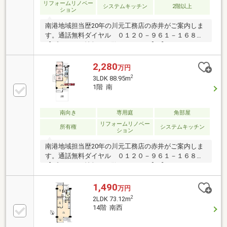
リフォームリノベー
システムキッチン
2階以上
ション
南港地域担当歴20年の川元工務店の赤井がご案内しま
す。通話無料ダイヤル ０１２０－９６１－１６８
【プレゼント情報をご覧ください♪♪】【リノベーショ
ン内容】・クーラー隠蔽配管工事・床下給湯給水管新
調・LDK約17帖に間取り変更・カウンターキッチン交
2,280
万円
換(食洗機)・ユニットバス交換(浴室暖房)・追焚き付給
2
3LDK 88.95m
湯器交換・洗面化粧台交換・トイレ交換・温水洗浄便
1階 南
座交換・全室フローリング貼替・全室クロス貼替住宅
金融支援機構(フラット35)利用可50代、派遣社員、契
約社員、勤続の短い方等ローンの心配な方はご相談下
南向き
専用庭
角部屋
さい！当マンションでのご売却、ご購入川元工務店の
リフォームリノベー
所有権
システムキッチン
ション
赤井まで
南港地域担当歴20年の川元工務店の赤井がご案内しま
す。通話無料ダイヤル ０１２０－９６１－１６８
【プレゼント情報をご覧ください♪♪】【リノベーショ
ン内容】・LDK約18帖＋畳コーナーに間取り変更・カ
ウンターキッチン交換・ユニットバス交換・洗面化粧
1,490
万円
台交換・トイレ交換・温水洗浄便座交換・全室フロー
2
2LDK 73.12m
リング貼替・全室クロス貼替住宅金融支援機構(フラッ
14階 南西
ト35)利用可！50代、派遣社員、契約社員、勤続の短
い方などローンの心配な方はご相談下さい！当マンシ