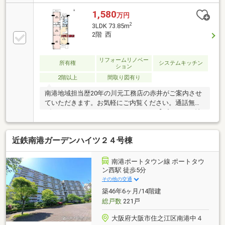
1,580
万円
2
3LDK 73.85m
2階 西
リフォームリノベー
所有権
システムキッチン
ション
2階以上
間取り図有り
南港地域担当歴20年の川元工務店の赤井がご案内させ
ていただきます。お気軽にご内覧ください。通話無料
ダイヤル ０１２０－９６１－１６８【プレゼント情
報をご覧ください！】【改装内容】・全室クロス貼
替・システムキッチン交換・ユニットバス交換・給湯
近鉄南港ガーデンハイツ２４号棟
器交換・トイレ交換・洗面所交換・全室クロス貼替・
CF貼替住宅金融支援機構(フラット35)利用可！50代、
派遣社員、契約社員、勤続の短い方などローンの心配
南港ポートタウン線 ポートタウ
な方はご相談下さい！当マンションで売却経験多数ご
ン西駅 徒歩5分
ざいます当マンションでのご売却、ご購入川元工務店
その他の交通
の赤井までお気軽にお問合せください。
築46年6ヶ月/14階建
総戸数
221戸
大阪府大阪市住之江区南港中４