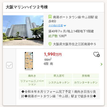
大阪マリンハイツ２号棟
南港ポートタウン線 中ふ頭駅 徒
歩8分
その他の交通
築43年7ヶ月/地上14階地下1階建
総戸数
128戸
大阪府大阪市住之江区南港中５
1,990
万円
2
66m
6階 南
南向き
即入居可
所有権
リフォームリノベー
システムキッチン
カウンターキッチン
ション
◆令和８年８月リフォーム完了予定！南向き日当り良
好◆南港ポートタウン線「中ふ頭」駅まで徒歩８分◆