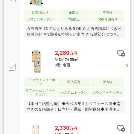
駐車場あり
角部屋
所有権
システムキッチン
2階以上
間取り図有り
☆専有91.33 のゆとりある4LDK ☆北西角部屋につき開
放感良好 ☆3面採光で明るい室内 ☆12階部分につきバ
ルコニーから大阪湾を望めます ☆スーパーが身近に揃
う便利な立地 ☆住宅ローン相談受付中
2,280
万円
2
3LDK 74.55m
8階 南西
モニタ付インターホ
即入居可
所有権
ン
リフォームリノベー
システムキッチン
カウンターキッチン
ション
【本日ご内覧可能】◆令和８年４月リフォーム済◆南
向きの８階部分！日当り・通風・眺望良好◆南港ポー
トタウン線「ポートタウン西」駅まで徒歩４分◆暮ら
しやすい３ＬＤＫ□空き家につきいつでも内覧可能
2,330
万円
2