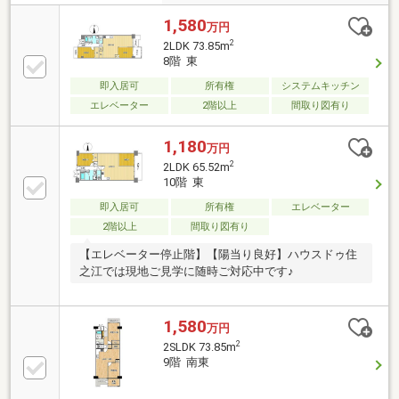
1,580
万円
2
2LDK 73.85m
8階 東
即入居可
所有権
システムキッチン
エレベーター
2階以上
間取り図有り
1,180
万円
2
2LDK 65.52m
10階 東
即入居可
所有権
エレベーター
2階以上
間取り図有り
【エレベーター停止階】【陽当り良好】ハウスドゥ住
之江では現地ご見学に随時ご対応中です♪
1,580
万円
2
2SLDK 73.85m
9階 南東