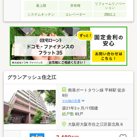
ョンで売却経験多数ございます当マンションでのご売
リフォームリノベー
最上階
所有権
ション
却、ご購入川元工務店の赤井までお気軽にお問合せく
システムキッチン
エレベーター
2階以上
ださい
グランアッシュ住之江
南港ポートタウン線 平林駅 徒歩
8分
その他の交通
築21年2ヶ月/11階建
総戸数
83戸
大阪府大阪市住之江区新北島８