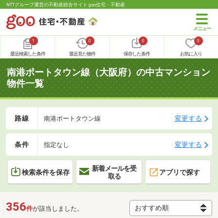
NTTグループ運営の不動産総合サイト goo住宅・不動産
1
0
0
0
最近検索した条件
最近見た物件
保存した条件
お気に入り
南港ポートタウン線（大阪府）の中古マンション
物件一覧
路線
変更する
南港ポートタウン線
条件
変更する
指定なし
新着メールを受
検索条件を保存
アプリで探す
取る
356
件
が該当しました。