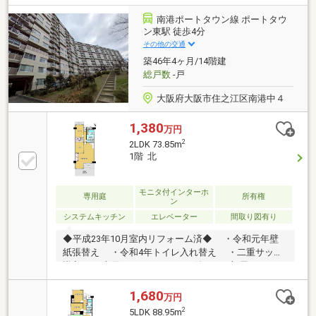
南港ポートタウン線 ポートタウ
ン東駅 徒歩4分
その他の交通
築46年4ヶ月/14階建
総戸数
-戸
大阪府大阪市住之江区南港中４
1,380
万円
2
2LDK 73.85m
1階 北
モニタ付インターホ
専用庭
所有権
ン
システムキッチン
エレベーター
間取り図有り
◆平成23年10月室内リフォーム済◆ ・令和元年壁
紙張替え ・令和4年トイレ入れ替え ・二重サッシ
導入 ・専用ルーフバルコニー付きのお部屋です♪
1,680
万円
2
5LDK 88.95m