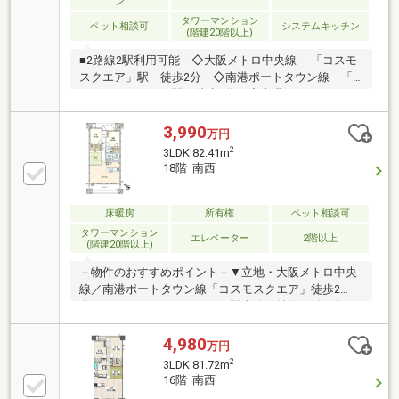
ン
詳細・ご相談はお気軽にお問い合わせください。
タワーマンション
ペット相談可
システムキッチン
(階建20階以上)
■2路線2駅利用可能 ◇大阪メトロ中央線 「コスモ
スクエア」駅 徒歩2分 ◇南港ポートタウン線 「
コスモスクエア」駅 徒歩2分 ◇南港ポートタウン
線 「トレードセンター前」駅 徒歩10分■食器洗浄
乾燥器付■トランクルームあり（約1.87m2）■ペット飼
3,990
万円
育可能(規約による制限あり)■総戸数600戸の大規模マ
2
3LDK 82.41m
ンション■各棟の1階にはゴミステーション設置物件の
18階 南西
詳細及び内覧希望のお問合せにつきましては、担当：
中西（なかにし）までお願いいたします。（フリーコ
ール ０１２０－９３６－１９１）
床暖房
所有権
ペット相談可
タワーマンション
エレベーター
2階以上
(階建20階以上)
－物件のおすすめポイント－▼立地・大阪メトロ中央
線／南港ポートタウン線「コスモスクエア」徒歩2
分・ぺデストリアンデッキで駅直結▼特徴・総戸数
600戸大規模マンション・お料理中も会話が弾む対面
式キッチン・LDと隣接和室は一体利用も可能・全居室
4,980
万円
収納付、主寝室約6.5帖にWICを設置・南西向きバルコ
2
3LDK 81.72m
ニー、スロップシンク付・玄関アルコーブ、トランク
16階 南西
ルーム有・ペット飼育可能(細則有)▼設備・床暖房(リ