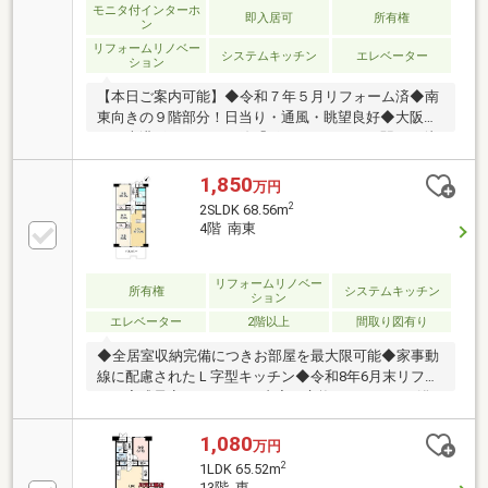
モニタ付インターホ
即入居可
所有権
ン
リフォームリノベー
システムキッチン
エレベーター
ション
【本日ご案内可能】◆令和７年５月リフォーム済◆南
東向きの９階部分！日当り・通風・眺望良好◆大阪メ
トロ南港ポートタウン線「ポートタウン西」駅まで徒
歩約５分◆全居室６帖以上２ＬＤＫ+書斎
1,850
万円
2
2SLDK 68.56m
4階 南東
リフォームリノベー
所有権
システムキッチン
ション
エレベーター
2階以上
間取り図有り
◆全居室収納完備につきお部屋を最大限可能◆家事動
線に配慮されたＬ字型キッチン◆令和8年6月末リフォ
ーム完成予定■リフォーム内容・交換 キッチン、浴
室、洗面、トイレ、給湯器 建具、カーテンレール・
エアコン2台設置・張替 全室フローリング、CF、網
1,080
万円
戸・ハウスクリーニング■周辺環境・デイリーカナー
2
1LDK 65.52m
トポートタウン店まで約260ｍ・セブンイレブン南港
13階 東