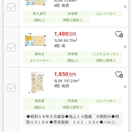
3LDK 73.85m
6階 南西
即入居可
所有権
エレベーター
2階以上
間取り図有り
1,480
万円
2
1LDK 69.72m
4階 南
南向き
所有権
システムキッチン
エレベーター
2階以上
間取り図有り
1,850
万円
2
5LDK 101.23m
9階 南西
角部屋
所有権
エレベーター
2階以上
間取り図有り
◆昭和５８年６月建築◆地上１４階建 ９階部分◆間
取り５ＬＤＫ◆専有面積 １０１．２３㎡◆バルコニ
ー面積 １１．７９㎡