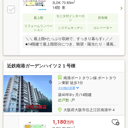
外)・全室クロス貼替住宅金融支援機構(フラット35)利
2
3LDK 73.85m
用可！50代、派遣社員、契約社員、勤続の短い方など
14階 東
ローンの心配な方はご相談下さい！当マンションで売
却経験多数ございます当マンションでのご売却、ご購
モニタ付インターホ
最上階
所有権
ン
入川元工務店の赤井までお気軽にお問合せください
リフォームリノベー
システムキッチン
エレベーター
ション
＼＼ 最上階×たっぷり収納で、すっきり暮らす♪ ／／
■14階建て最上階部分につき、眺望・陽当たり・通風
すべて良好■開放感あふれる住空間で、上階の生活音
も気になりにくい■収納豊富で使い勝手の良いL字キッ
チン！■ゆとりある3LDK（和室6帖・6.3帖・洋室8.4
近鉄南港ガーデンハイツ２１号棟
帖・LDK12.1帖）■約3帖のWIC付きで、衣類や荷物も
すっきり収納可能■和室2室あり、くつろぎ空間や来客
用としても活用可能■LDKは12帖超で、ご家族でゆっ
南港ポートタウン線 ポートタウ
たり過ごせる広さ■周辺施設充実で、買物・生活とも
ン東駅 徒歩1分
に便利な住環境！【備考】契約不適合責任免責（設備
その他の交通
を含む。）その他月額：設備メンテナンス費 月額
築43年8ヶ月/14階建
300円
総戸数
-戸
大阪府大阪市住之江区南港中４
1,180
万円
2