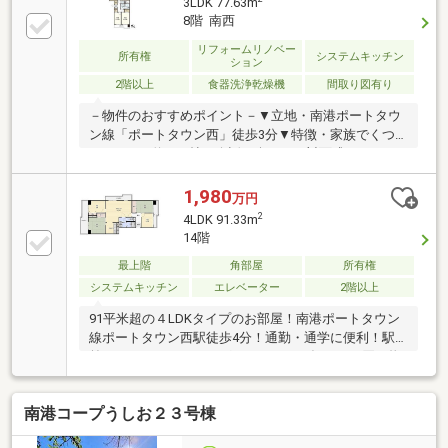
3LDK 77.63m
8階 南西
リフォームリノベー
所有権
システムキッチン
ション
2階以上
食器洗浄乾燥機
間取り図有り
－物件のおすすめポイント－▼立地・南港ポートタウ
ン線「ポートタウン西」徒歩3分▼特徴・家族でくつ
ろぐLDKは約16.1帖・会話が楽しめる対面式キッチ
ン、食洗機搭載・LDK隣接の洋室約5.2帖はキッズスペ
ース等に活用可能・両面バルコニー仕様につき通風良
1,980
万円
好▼2026年1月室内リフォーム済【交換】キッチン、
2
4LDK 91.33m
浴室、トイレ、建具【張替】全居室クロス・フローリ
14階
ング▼周辺環境・スーパーナショナル南港店 徒歩5分
最上階
角部屋
所有権
(約330m)・南港桜小学校 徒歩5分(約330m)■ ご希望の
住まい探しをお手伝いします ━━━━━・・・物件の
システムキッチン
エレベーター
2階以上
詳細・ご相談はお気軽にお問い合わせください。
91平米超の４LDKタイプのお部屋！南港ポートタウン
線ポートタウン西駅徒歩4分！通勤・通学に便利！駅
前にスーパーやドラッグストアがあり毎日のお買い物
がラクラク！
南港コープうしお２３号棟