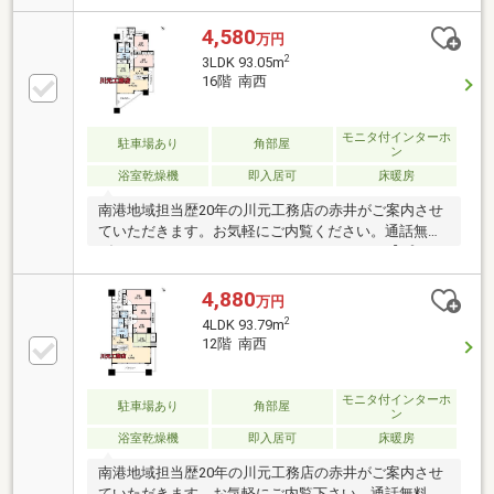
ント情報をご覧ください！】LDK、廊下側洋室より海
が望めるお部屋！【室内改装済】2024年9月・ディス
4,580
万円
ポーザー新調【室内改装済】2024年8月・浴室暖房乾
2
3LDK 93.05m
燥機新調【室内改装済】2023年3月・トイレ新調【室
16階 南西
内改装済】2023年1月・給湯器交換【室内改装済】
2019年1月・クロス貼替(リビング・廊下・洋室一部)ペ
ット飼育可！キッズルームやゲストルームなど共用施
モニタ付インターホ
駐車場あり
角部屋
ン
設もあり。
浴室乾燥機
即入居可
床暖房
南港地域担当歴20年の川元工務店の赤井がご案内させ
ていただきます。お気軽にご内覧ください。通話無料
ダイヤル ０１２０－９６１－１６８まで。【プレゼ
ント情報をご覧ください！】南西側バルコニーから海
が望めます！玄関横洋室から海遊館方面の海が望めま
4,880
万円
す！専有面積93.05㎡室内大変丁寧にお使いです！ペッ
2
4LDK 93.79m
ト飼育可！キッズルームやゲストルームなど共用施設
12階 南西
もあり。住宅金融公庫利用可！50代以上、パート、契
約社員、派遣社員、勤続の短い方、など住宅ローンが
組めるか心配な方も、どうぞお気軽にご相談ください
モニタ付インターホ
駐車場あり
角部屋
ン
♪
浴室乾燥機
即入居可
床暖房
南港地域担当歴20年の川元工務店の赤井がご案内させ
ていただきます。お気軽にご内覧下さい。通話無料ダ