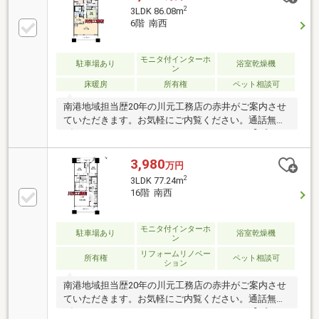
洗機交換・ディスポーザー交換・ハウスクリーニング
2
3LDK 86.08m
ペット飼育可！キッズルームやゲストルームなど共用
6階 南西
施設もあり。住宅金融公庫利用可！50代以上、パー
ト、契約社員、派遣社員、勤続の短い方、など住宅ロ
ーンが組めるか心配な方も、どうぞお気軽にご相談く
モニタ付インターホ
駐車場あり
浴室乾燥機
ン
ださい♪
床暖房
所有権
ペット相談可
南港地域担当歴20年の川元工務店の赤井がご案内させ
ていただきます。お気軽にご内覧ください。通話無料
ダイヤル ０１２０－９６１－１６８まで。【プレゼ
ント情報をご覧ください！】専有面積86.08㎡室内大変
丁寧にお使いです！ペット飼育可！キッズルームやゲ
3,980
万円
ストルームなど共用施設もあり。住宅金融公庫利用
2
3LDK 77.24m
可！50代以上、パート、契約社員、派遣社員、勤続の
16階 南西
短い方、など住宅ローンが組めるか心配な方も、どう
ぞお気軽にご相談ください♪
モニタ付インターホ
駐車場あり
浴室乾燥機
ン
リフォームリノベー
所有権
ペット相談可
ション
南港地域担当歴20年の川元工務店の赤井がご案内させ
ていただきます。お気軽にご内覧ください。通話無料
ダイヤル ０１２０－９６１－１６８まで。【プレゼ