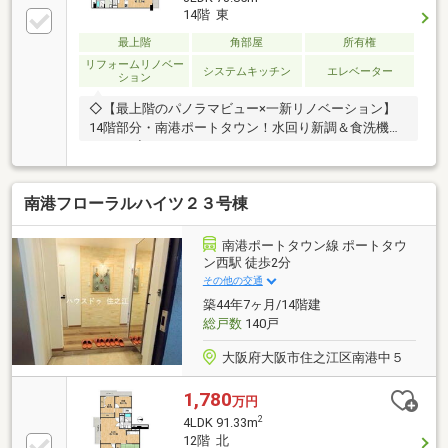
ターキッチン交換(食洗機付き)・ユニットバス1416サ
14階 東
イズ交換 (浴室暖房乾燥機付き)・洗面化粧台交換・
最上階
角部屋
所有権
トイレ交換・温水洗浄便座交換・フローリング全室貼
替・洗濯パン交換・洗濯水栓・他
リフォームリノベー
システムキッチン
エレベーター
ション
◇【最上階のパノラマビュー×一新リノベーション】
14階部分・南港ポートタウン！水回り新調＆食洗機付
き3LDK◇
南港フローラルハイツ２３号棟
南港ポートタウン線 ポートタウ
ン西駅 徒歩2分
その他の交通
築44年7ヶ月/14階建
総戸数
140戸
大阪府大阪市住之江区南港中５
1,780
万円
2
4LDK 91.33m
12階 北