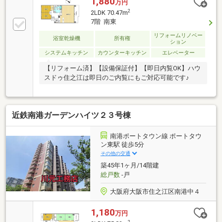
1,880
万円
2
2LDK 70.47m
7階 南東
リフォームリノベー
浴室乾燥機
所有権
ション
システムキッチン
カウンターキッチン
エレベーター
【リフォーム済】【設備保証付】【即日内覧OK】ハウ
スドゥ住之江は即日のご内覧にもご対応可能です♪
近鉄南港ガーデンハイツ２３号棟
南港ポートタウン線 ポートタウ
ン東駅 徒歩5分
その他の交通
築45年1ヶ月/14階建
総戸数
-戸
大阪府大阪市住之江区南港中４
1,180
万円
2