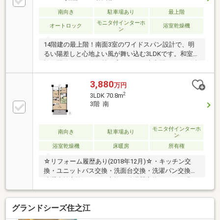
南向き
駐車場あり
最上階
モニタ付インターホ
オートロック
浴室乾燥機
ン
14階建の最上階！南面3室のワイドスパン設計で、明
るい陽差しと心地よい風が舞い込む3LDKです。和室の
襖を開放すれば約20帖の広々とした大空間としても活
用可能。見晴らしの良い眺望も自慢の住まいです。
3,880
万円
2
3LDK 70.8m
3階 南
モニタ付インターホ
南向き
駐車場あり
ン
浴室乾燥機
床暖房
所有権
☆リフォーム履歴あり(2018年12月)☆・キッチン交
換・ユニットバス交換・洗面台交換・洗濯パン交換・
洗濯水栓交換・トイレ交換・給湯器交換・クロス張
替・フローリング張替・CF張替・網戸張替等■ペット
と一緒に暮らせるマンション♪（規約制限あり)■収納
グランドシーズ住之江
が随所に備わった住戸。約６帖の洋室にはウォークイ
ンクローゼットあり♪■共用部分には来客駐車場、コミ