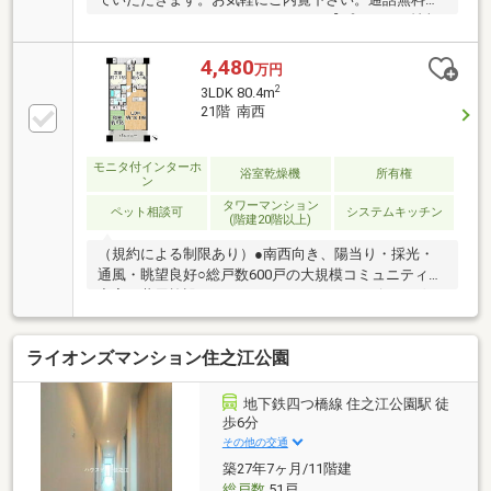
イヤル ０１２０－９６１－１６８【プレゼント情報
をご覧ください！】南西側バルコニーから海が望めま
す！眺望良好！家族が多い人に嬉しい４LDK！専有面
4,480
万円
積93.79㎡室内大変丁寧にお使いです！室内改装済
2
3LDK 80.4m
(令和7年12月)二重サッシ取付・マドリモ施工(LDK洋室
21階 南西
2室)(令和6年4月)クロス全室貼替・畳表替・襖貼替・
ガスコンロ新調・浴室鏡新調ペット飼育可！キッズル
ームやゲストルームなど共用施設もあり。住宅ローン
モニタ付インターホ
浴室乾燥機
所有権
ン
が組めるか心配な方も、どうぞお気軽にご相談くださ
タワーマンション
い♪
ペット相談可
システムキッチン
(階建20階以上)
（規約による制限あり）●南西向き、陽当り・採光・
通風・眺望良好○総戸数600戸の大規模コミュニティ●
充実の共用施設あり（コンシェルジュサービス、ゲス
トルーム、パーティールーム、シアターホール＆スタ
ジオ、スタディルーム、キッズルーム、ホビールー
ライオンズマンション住之江公園
ム）（施設一部、要予約及び有料）○全居室6帖以上を
確保した80㎡超の3LDK●豊富な収納スペース○LDと一
体利用可能な和室を設置、家事スペースや客間として
地下鉄四つ橋線 住之江公園駅 徒
もお使いいただけます●始発駅（コスモスクエア駅）
歩6分
まで徒歩2分と通勤・通学にも便利な立地○海の見える
その他の交通
暮らし、シーサイドコスモへ徒歩3分（約240ｍ）緑と
築27年7ヶ月/11階建
住まいが調和したストレスフリーの住空間
総戸数
51戸