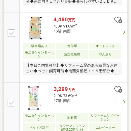
分◆南西向き日当たり良好◆暮らしやすい２ＬＤＫ◆
エアコン１台付◆物件購入に於けるご相談はお気軽に
お問合せください♪
4,480
万円
2
4LDK 91.09m
15階 南西
駐車場あり
角部屋
オートロック
モニタ付インターホ
浴室乾燥機
即入居可
ン
【本日ご内覧可能】◆リフォーム歴のある綺麗なお住
まい◆ペット飼育可能◆南西角部屋！１５階部分◆大
阪メトロ中央線「コスモスクエア」駅まで徒歩３分◆
広々４ＬＤＫ+ＷＩＣ□食洗・床暖房・ミストカワック
完備
3,299
万円
2
2LDK 73.69m
17階 南西
モニタ付インターホ
リフォームリノベー
所有権
ン
ション
タワーマンション
ペット相談可
エレベーター
(階建20階以上)