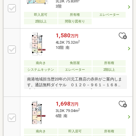
3LDK 75.83m
3階
即入居可
所有権
エレベーター
2階以上
間取り図有り
1,580
万円
2
4LDK 75.32m
10階 南
南向き
角部屋
所有権
システムキッチン
エレベーター
2階以上
南港地域担当歴20年の川元工務店の赤井がご案内しま
す。通話無料ダイヤル ０１２０－９６１－１６８
【プレゼント情報をご覧ください♪♪】・４LDK・エレ
ベーター停止階・上層階・角住戸・南、西、北の３方
角住戸住宅金融支援機構(フラット35)利用可50代、派
1,698
万円
遣社員、契約社員、勤続の短い方等ローンの心配な方
2
3LDK 79.04m
はご相談下さい！当マンションでのご売却、ご購入川
6階 南
元工務店の赤井まで
南向き
即入居可
所有権