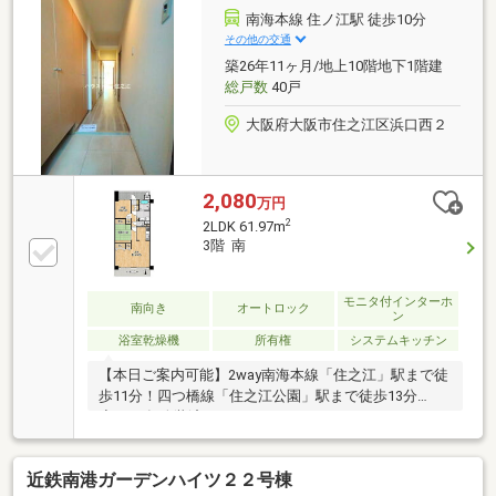
ュニティールーム・ゲストルーム、パーティールーム
南海本線 住ノ江駅 徒歩10分
有(要予約・要費用)。■24時間ゴミ出しが可能な便利な
その他の交通
ゴミドラムもございます(可燃物のみ)。■アウトドア用
築26年11ヶ月/地上10階地下1階建
品などの収納に便利なトランクルーム有。■スロップ
総戸数
40戸
シンク付きでバルコニーのお掃除も楽々♪
大阪府大阪市住之江区浜口西２
2,080
万円
2
2LDK 61.97m
3階 南
モニタ付インターホ
南向き
オートロック
ン
浴室乾燥機
所有権
システムキッチン
【本日ご案内可能】2way南海本線「住之江」駅まで徒
歩11分！四つ橋線「住之江公園」駅まで徒歩13分
◆2018年改装済み、システムキッチン、ユニットバ
ス、洗面、クロス全面張替、床フロアタイル◆南向き
近鉄南港ガーデンハイツ２２号棟