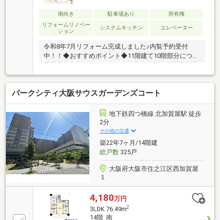
南向き
駐車場あり
所有権
リフォームリノベー
システムキッチン
エレベーター
ション
令和8年7月リフォーム完成しました♪内覧予約受付
中！！◆おすすめポイント◆11階建て10階部分につき
眺望良好南向きバルコニーで陽当たり良好分譲駐車場
権利付きで駐車場確保可能上層階ならではの開放感あ
る住空間生活利便施設が身近に揃う立地◆周辺環境◆
パークシティ大阪サウスガーデンズコート
清江小学校 徒歩５分真住中学校 徒歩１０分◆支払
い例◆２，２９８万円 お借入れの場合返済年数５０
年 実行金利０．８９％月々返済額：４７，４６５
地下鉄四つ橋線 北加賀屋駅 徒歩
円ご検討の参考にしてください♪
2分
その他の交通
築22年7ヶ月/14階建
総戸数
325戸
大阪府大阪市住之江区西加賀屋
１
4,180
万円
2
3LDK 76.49m
14階 南