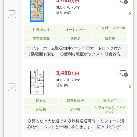
3,480
万円
2
3LDK 78.75m
5階 南西
モニタ付インターホ
駐車場あり
オートロック
ン
浴室乾燥機
床暖房
所有権
＼ブルーホーム取扱物件です♪／ ◎オートロック付き
で防犯面も安心！ ◎便利な宅配ボックス！ ◎食器洗浄
乾燥機付きのカウンターキッチン！ ◎収納スペース豊
富！ ◎ペット飼育可能！
3,480
万円
2
3LDK 78.78m
5階 南
南向き
浴室乾燥機
即入居可
リフォームリノベー
床暖房
所有権
ション
◇見るだけ大歓迎です◇無料送迎可能 ・リフォーム済
み物件・ペットと一緒に暮らせます♪・広々リビング
約16.9帖・オートロック付き・住環境良好・周辺環境