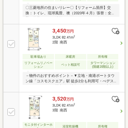
〇三菱地所の住まいリレー〇【リフォーム箇所】交
換：トイレ、琉球風畳、襖（2020年４月）張替：全室
壁、天井クロス、洗面CF、トイレCF（2020年４月）■
ペデストリアンデッキで駅直結徒歩2分■総戸数600戸
の大規模マンション■23階建17階部分■73.69m2の
3,450
万円
2LDK■ウォークインクローゼット付■お部屋の収納豊
2
3LDK 82.41m
富■トランクルーム付き■バルコニーにスロップシンク
2階 南西
付き■ペット飼育可（規約制限有）■マンション内に中
庭があります。■各棟1階にゴミステーション有■自走
式駐車場有■共用施設が充実フォーシーズンズ・ガー
駐車場あり
床暖房
所有権
デン、オーナーズラウンジ、パーティールーム 等
リフォームリノベー
タワーマンション
ペット相談可
ション
(階建20階以上)
－物件のおすすめポイント－▼立地・南港ポートタウ
ン線「コスモスクエア」駅 徒歩2分も利用可・ぺデス
トリアンデッキで駅直結▼特徴・総戸数600戸の大規
模マンション・キッチンは対面式、食洗機・ディスポ
ーザー搭載・WICなど室内随所に収納有・2024年8月ク
3,520
万円
ロス張替(LDK・各洋室・トイレ）・アルコーブ部分に
2
3LDK 82.41m
トランクルーム有(約1.8平米／無償／専有部分に含ま
3階 南西
ず)▼設備・床暖房(リビング)▼周辺環境・セブンイレ
ブンコスモスクエア駅前店 徒歩2分(約90m)■ ご希望の
住まい探しをお手伝いします ━━━━━・・・物件の
モニタ付インターホ
浴室乾燥機
所有権