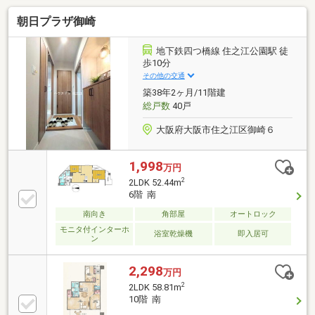
朝日プラザ御崎
地下鉄四つ橋線 住之江公園駅 徒
歩10分
その他の交通
築38年2ヶ月/11階建
総戸数
40戸
大阪府大阪市住之江区御崎６
1,998
万円
2
2LDK 52.44m
6階 南
南向き
角部屋
オートロック
モニタ付インターホ
浴室乾燥機
即入居可
ン
2,298
万円
2
2LDK 58.81m
10階 南