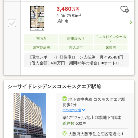
充実◆レスポンスは迅速に◆交渉は全力です◆‐多忙
なお客様の「面倒だな」をフルサポート致します‐
3,480
万円
◆「とりあえず見たい」「他社でローンを断られた」
2
3LDK 78.53m
「他社の物件もまとめて見てみたい」「相談だけして
5階 南
みたい」「しっかり交渉してほしい」「無駄を省きた
い」等お気軽にご連絡下さいませ。
モニタ付インターホ
南向き
駐車場あり
ン
浴室乾燥機
即入居可
床暖房
《現地レポート》◎住宅ローン支払例 月々96.461円
（借入金額3.480万円・期間35年の場合）■オートロッ
ク・宅配BOX完備【リフォーム内容】・システムキッ
チン（食洗機付き）・バスルーム（追焚・浴室暖房乾
燥機）・洗面化粧台 ・洗濯防水パン・給湯器新調・床
シーサイドレジデンスコスモスクエア駅前
フローリング張替・CF（トイレ・洗面）貼替 ・クロス
全面貼替・・畳、襖、障子貼替・ハウスクリーニング
等※右下の電話ボタン（フリーダイヤル）からご内覧
地下鉄中央線 コスモスクエア駅
予約をいただくとスムーズです♪※当社では、スーモや
徒歩2分
HOME‘S、athome等に掲載中のマンション・戸建もま
その他の交通
とめてご案内可能です♪
築17年7ヶ月/地上23階地下1階建
総戸数
600戸
大阪府大阪市住之江区南港北１