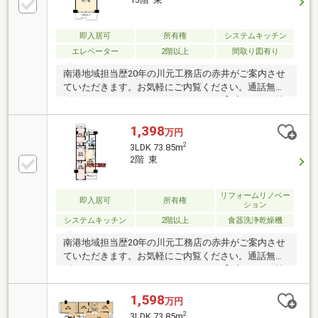
ポートタウン前店まで約400ｍ・大阪市立南港光小学
校まで約300ｍ・大阪市立南港北中学校まで約600ｍ・
医療法人慈心会咲洲病院まで約750ｍ※S＝納戸.
即入居可
所有権
システムキッチン
エレベーター
2階以上
間取り図有り
南港地域担当歴20年の川元工務店の赤井がご案内させ
ていただきます。お気軽にご内覧ください。通話無料
ダイヤル ０１２０－９６１－１６８【プレゼント情
報をご覧ください！】当マンションで売却経験多数ご
ざいます！！当マンションでのご売却、ご購入、川元
1,398
万円
工務店の赤井までお気軽にお問合せください。
2
3LDK 73.85m
2階 東
リフォームリノベー
即入居可
所有権
ション
システムキッチン
2階以上
食器洗浄乾燥機
南港地域担当歴20年の川元工務店の赤井がご案内させ
ていただきます。お気軽にご内覧ください。通話無料
ダイヤル ０１２０－９６１－１６８【プレゼント情
報をご覧ください♪】桜が望めるお部屋です【改装内
容】(令和8年3月)一部クロス、ハウスクリーニング
1,598
万円
【改装内容】(令和４年９月)・給水給湯取替・カウン
2
3LDK 73.85m