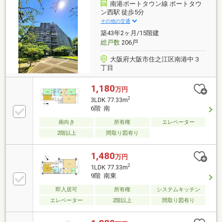
南港ポートタウン線 ポートタウ
ン西駅 徒歩5分
その他の交通
築43年2ヶ月/15階建
総戸数
206戸
大阪府大阪市住之江区南港中３
丁目
1,180
万円
2
3LDK 77.33m
6階 南
南向き
所有権
エレベーター
2階以上
間取り図有り
1,480
万円
2
1LDK 77.33m
9階 南東
即入居可
所有権
システムキッチン
エレベーター
2階以上
間取り図有り