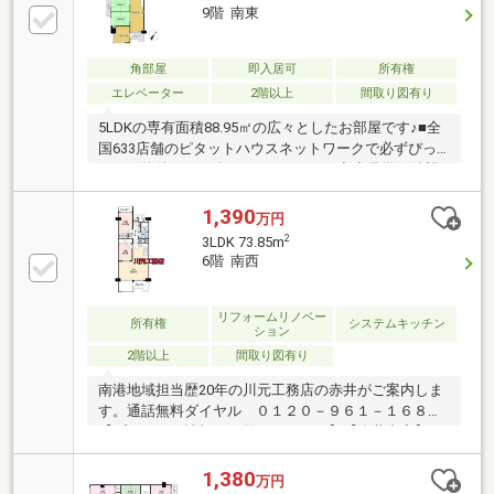
9階 南東
角部屋
即入居可
所有権
エレベーター
2階以上
間取り図有り
5LDKの専有面積88.95㎡の広々としたお部屋です♪■全
国633店舗のピタットハウスネットワークで必ずぴっ
たりな物件をご紹介させて頂きます■◆◆見学ご希望
のお客様◆◆いつでもお気軽にお問合せください
♪◆◆住宅ローン審査に不安のある方◆◆是非当社に
1,390
万円
ご相談を！！お役に立ちます！！■ご自宅のお迎えは
2
3LDK 73.85m
もちろん、最寄りの駅などご指定でのお待ち合わせも
6階 南西
可能です♪ お客様のご条件をお聞かせいただければ
他の物件や周辺環境も一緒にご案内させていただきま
す！■是非一度お問い合わせください■
リフォームリノベー
所有権
システムキッチン
ション
2階以上
間取り図有り
南港地域担当歴20年の川元工務店の赤井がご案内しま
す。通話無料ダイヤル ０１２０－９６１－１６８
【プレゼント情報をご覧ください♪♪】【改装内容】・
システムキッチン交換・洗面化粧台交換・トイレ交
換・温水洗浄便座交換・フローリング貼替(LDK一部以
1,380
万円