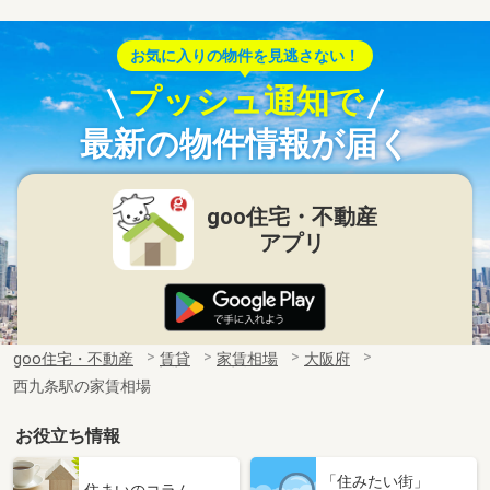
お気に入りの物件を見逃さない！
プッシュ通知で
最新の物件情報が届く
goo住宅・不動産
アプリ
goo住宅・不動産
賃貸
家賃相場
大阪府
西九条駅の家賃相場
お役立ち情報
「住みたい街」