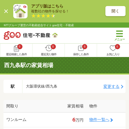
アプリ版はこちら
開く
複数社の物件を探せる！
NTTグループ運営の不動産総合サイト goo住宅・不動産
0
0
0
0
最近検索した条件
最近見た物件
保存した条件
お気に入り
西九条駅の家賃相場
駅
変更する
大阪環状線/西九条
間取り
家賃相場
物件
6
ワンルーム
物件一覧へ
万円