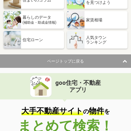
住まいのコラム
を見つけよう
暮らしのデータ
家賃相場
(補助金・助成金情報)
人気タウン
住宅ローン
ランキング
ページトップに戻る
goo住宅・不動産
アプリ
大手不動産サイト
物件
の
を
まとめて検索！