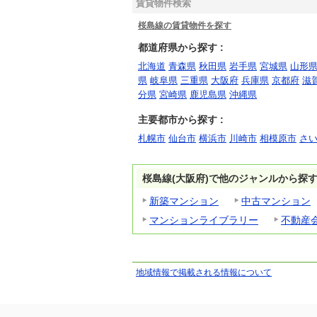
賃貸物件検索
桜島線の賃貸物件を探す
都道府県から探す :
北海道
青森県
秋田県
岩手県
宮城県
山形
県
岐阜県
三重県
大阪府
兵庫県
京都府
滋
分県
宮崎県
鹿児島県
沖縄県
主要都市から探す :
札幌市
仙台市
横浜市
川崎市
相模原市
さ
桜島線(大阪府)で他のジャンルから探
新築マンション
中古マンション
マンションライブラリー
不動産
地域情報で掲載される情報について