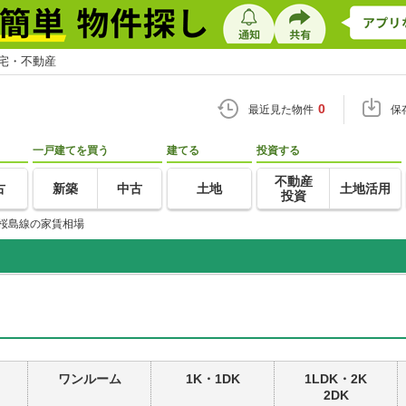
住宅・不動産
0
最近見た物件
保
一戸建てを買う
建てる
投資する
不動産
古
新築
中古
土地
土地活用
投資
桜島線の家賃相場
ワンルーム
1K・1DK
1LDK・2K
2DK