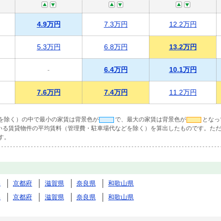
4.9万円
7.3万円
12.2万円
5.3万円
6.8万円
13.2万円
-
6.4万円
10.1万円
7.6万円
7.4万円
11.2万円
を除く）の中で最小の家賃は背景色が
で、最大の家賃は背景色が
となっ
ている賃貸物件の平均賃料（管理費・駐車場代などを除く）を算出したものです。ただ
す。
県
京都府
滋賀県
奈良県
和歌山県
県
京都府
滋賀県
奈良県
和歌山県