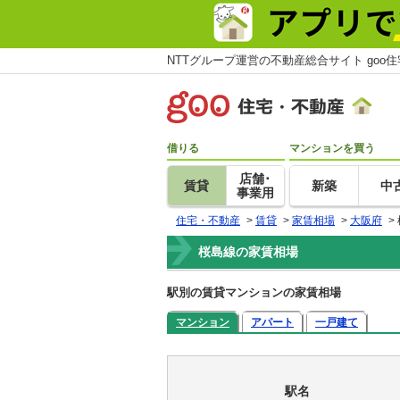
NTTグループ運営の不動産総合サイト goo
借りる
マンションを買う
店舗･
賃貸
新築
中
事業用
住宅・不動産
>
賃貸
>
家賃相場
>
大阪府
>
桜島線の家賃相場
駅別の賃貸マンションの家賃相場
マンション
アパート
一戸建て
駅名