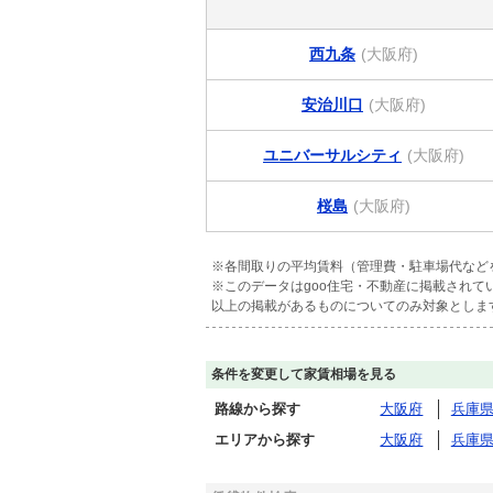
西九条
(大阪府)
安治川口
(大阪府)
ユニバーサルシティ
(大阪府)
桜島
(大阪府)
※各間取りの平均賃料（管理費・駐車場代など
※このデータはgoo住宅・不動産に掲載され
以上の掲載があるものについてのみ対象としま
条件を変更して家賃相場を見る
路線から探す
大阪府
兵庫
エリアから探す
大阪府
兵庫