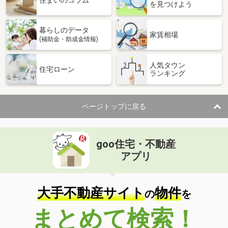
住まいのコラム
を見つけよう
暮らしのデータ
家賃相場
(補助金・助成金情報)
人気タウン
住宅ローン
ランキング
ページトップに戻る
goo住宅・不動産
アプリ
大手不動産サイト
物件
の
を
まとめて検索！