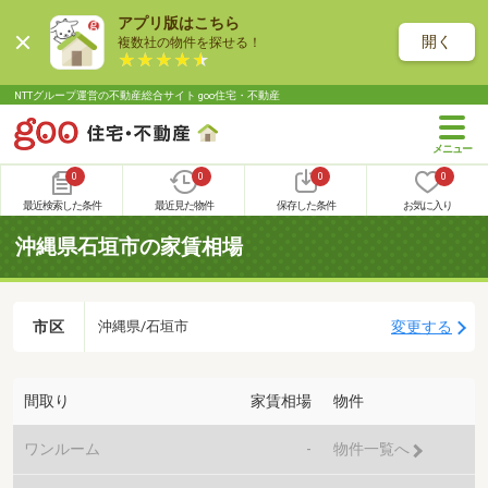
アプリ版はこちら
開く
複数社の物件を探せる！
NTTグループ運営の不動産総合サイト goo住宅・不動産
0
0
0
0
最近検索した条件
最近見た物件
保存した条件
お気に入り
沖縄県石垣市の家賃相場
市区
変更する
沖縄県/石垣市
間取り
家賃相場
物件
ワンルーム
-
物件一覧へ