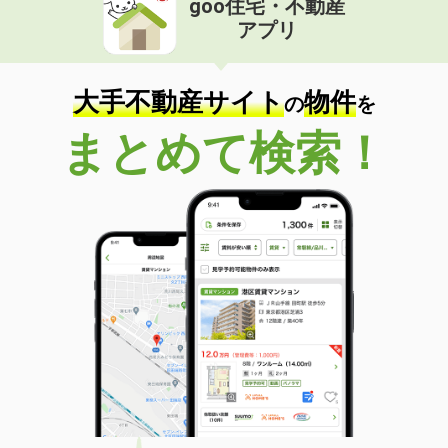
goo住宅・不動産
アプリ
大手不動産サイト
物件
の
を
まとめて検索！