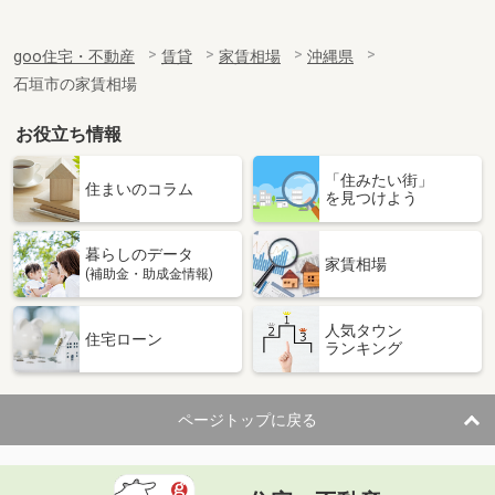
goo住宅・不動産
賃貸
家賃相場
沖縄県
石垣市の家賃相場
お役立ち情報
「住みたい街」
住まいのコラム
を見つけよう
暮らしのデータ
家賃相場
(補助金・助成金情報)
人気タウン
住宅ローン
ランキング
ページトップに戻る