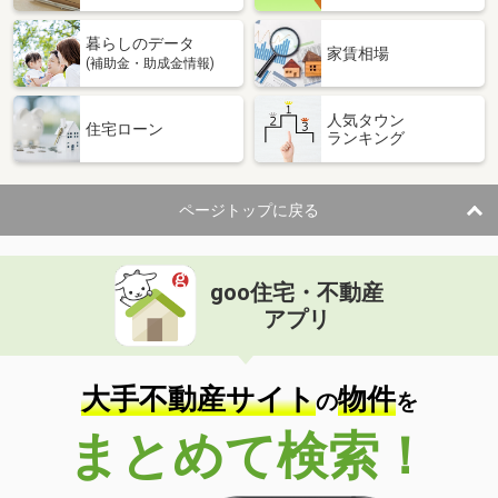
暮らしのデータ
家賃相場
(補助金・助成金情報)
人気タウン
住宅ローン
ランキング
ページトップに戻る
goo住宅・不動産
アプリ
大手不動産サイト
物件
の
を
まとめて検索！