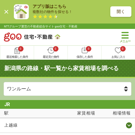
アプリ版はこちら
開く
複数社の物件を探せる！
NTTグループ運営の不動産総合サイト goo住宅・不動産
0
0
0
0
最近検索した条件
最近見た物件
保存した条件
お気に入り
新潟県の路線・駅一覧から家賃相場を調べる
JR
駅
家賃相場
相場情報
上越線