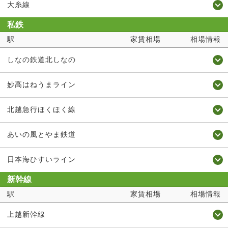
大糸線
私鉄
駅
家賃相場
相場情報
しなの鉄道北しなの
妙高はねうまライン
北越急行ほくほく線
あいの風とやま鉄道
日本海ひすいライン
新幹線
駅
家賃相場
相場情報
上越新幹線