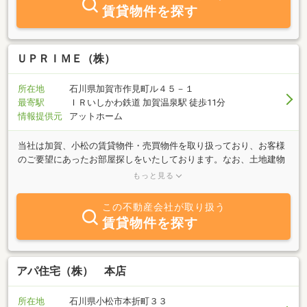
賃貸物件を探す
ＵＰＲＩＭＥ（株）
所在地
石川県加賀市作見町ル４５－１
最寄駅
ＩＲいしかわ鉄道 加賀温泉駅 徒歩11分
情報提供元
アットホーム
当社は加賀、小松の賃貸物件・売買物件を取り扱っており、お客様
のご要望にあったお部屋探しをいたしております。なお、土地建物
の売買や賃貸（入退去など）のご相談などありましたら、よろこん
もっと見る
でお答えいたします。是非ご連絡ください。
この不動産会社が取り扱う
賃貸物件を探す
アパ住宅（株） 本店
所在地
石川県小松市本折町３３