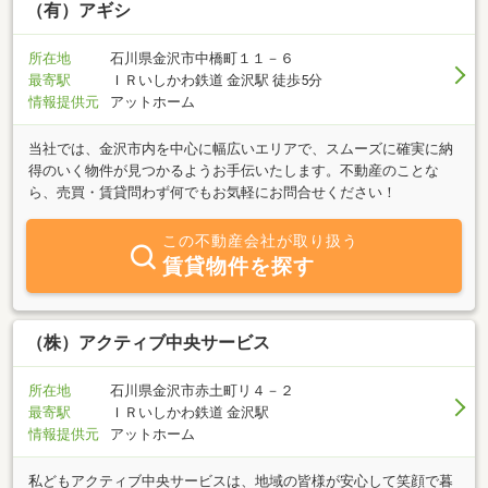
を持って一貫して対応いたします。一人ひとりのお客様と真摯に向
（有）アギシ
き合い、専門的な視点から最適なご提案を行い、安心してご判断い
ただけるよう全力でサポートいたします。すべては、お客様に「相
所在地
石川県金沢市中橋町１１－６
談してよかった」「任せてよかった」と心から感じていただくため
最寄駅
ＩＲいしかわ鉄道 金沢駅 徒歩5分
に。私たちは、お客様の納得と満足を何よりも大切にしています。
情報提供元
アットホーム
当社では、金沢市内を中心に幅広いエリアで、スムーズに確実に納
得のいく物件が見つかるようお手伝いたします。不動産のことな
ら、売買・賃貸問わず何でもお気軽にお問合せください！
この不動産会社が取り扱う
賃貸物件を探す
（株）アクティブ中央サービス
所在地
石川県金沢市赤土町リ４－２
最寄駅
ＩＲいしかわ鉄道 金沢駅
情報提供元
アットホーム
私どもアクティブ中央サービスは、地域の皆様が安心して笑顔で暮