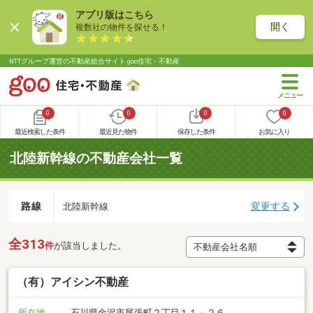
アプリ版はこちら
開く
複数社の物件を探せる！
NTTグループ運営の不動産総合サイト goo住宅・不動産
0
0
0
0
最近検索した条件
最近見た物件
保存した条件
お気に入り
北陸新幹線の不動産会社一覧
路線
変更する
北陸新幹線
全313
件
が該当しました。
（有）アイシン不動産
所在地
石川県金沢市尾張町２丁目１１－２６