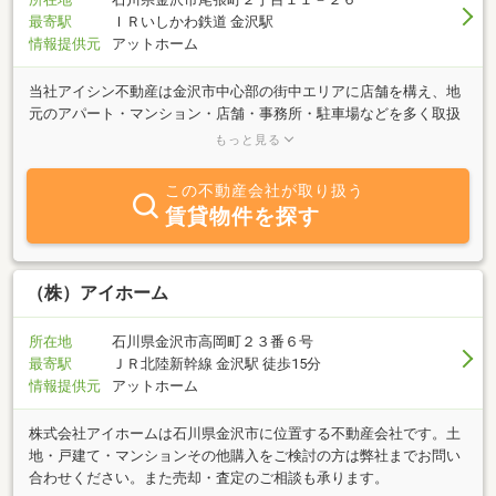
最寄駅
ＩＲいしかわ鉄道 金沢駅
情報提供元
アットホーム
当社アイシン不動産は金沢市中心部の街中エリアに店舗を構え、地
元のアパート・マンション・店舗・事務所・駐車場などを多く取扱
っています。県庁舎や市役所などの官公庁、企業の北陸拠点が多く
もっと見る
集まるオフィス街も、多くの専門学校も中心市街地に集まっていま
す。ですから、転勤で金沢にお住まいになる方や学生さんの一人暮
この不動産会社が取り扱う
らしなどには住みやすい街中エリアがおすすめです！近江町市場や
賃貸物件を探す
兼六園、東茶屋街、21世紀美術館金沢城なども近所なので休日ライ
フも楽しめます！そんな金沢市中心部街中エリアのお部屋探しは当
社におまかせください！スタッフはみんなベテラン揃い。物件のこ
と、地域のこと、金沢暮らしのこと、なんでもご相談ください。ま
（株）アイホーム
た、当社アイシン不動産では売買物件も取扱っています。金沢市内
での土地・一戸建て・マンションなどの物件探しや売却査定のご相
所在地
石川県金沢市高岡町２３番６号
談も承っております。
最寄駅
ＪＲ北陸新幹線 金沢駅 徒歩15分
情報提供元
アットホーム
株式会社アイホームは石川県金沢市に位置する不動産会社です。土
地・戸建て・マンションその他購入をご検討の方は弊社までお問い
合わせください。また売却・査定のご相談も承ります。