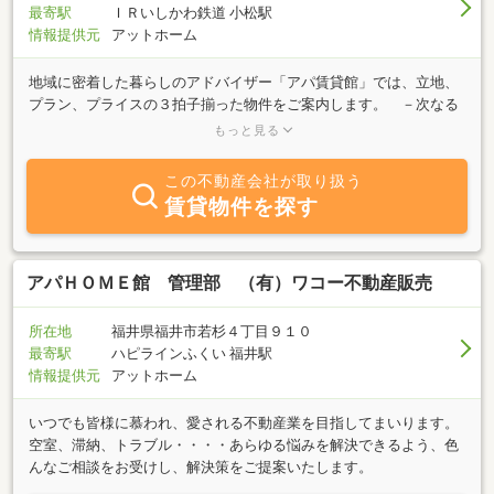
最寄駅
ＩＲいしかわ鉄道 小松駅
情報提供元
アットホーム
地域に密着した暮らしのアドバイザー「アパ賃貸館」では、立地、
プラン、プライスの３拍子揃った物件をご案内します。 －次なる
豊かさへ。マルチハビテーション。「ホテル」＆「マンション」の
もっと見る
展開においては、それぞれを単独で開発していくだけでは、点の創
造にすぎません。しかし、点を結ぶネットワークと、それをイキイ
この不動産会社が取り扱う
キと稼働させるシステムができたとき、そこに独創的な新しい価値
賃貸物件を探す
が生まれます。そこでアパグループが提唱しているのが、「アパの
住まい」で快適な暮らしをおくる人々が、休日などに全国に展開さ
れた「アパホテル」で非日常的な時間を楽しんだり、逆に「アパホ
テル」で洗練されたおもてなしにふれた人々が、生涯の住まいとし
アパＨＯＭＥ館 管理部 （有）ワコー不動産販売
て「アパの住まい」を選ぶ、「マルチハビテーション」というライ
フスタイルです。
所在地
福井県福井市若杉４丁目９１０
最寄駅
ハピラインふくい 福井駅
情報提供元
アットホーム
いつでも皆様に慕われ、愛される不動産業を目指してまいります。
空室、滞納、トラブル・・・・あらゆる悩みを解決できるよう、色
んなご相談をお受けし、解決策をご提案いたします。