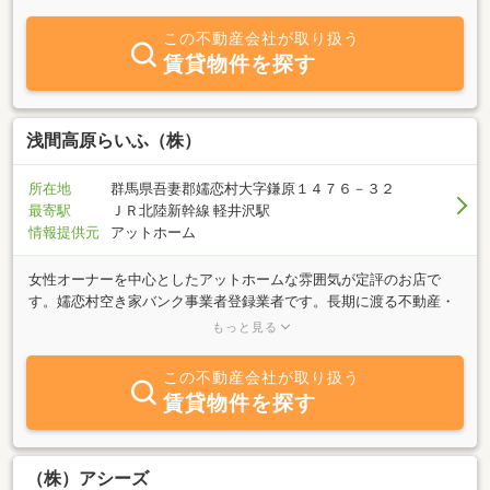
この不動産会社が取り扱う
賃貸物件を探す
浅間高原らいふ（株）
所在地
群馬県吾妻郡嬬恋村大字鎌原１４７６－３２
最寄駅
ＪＲ北陸新幹線 軽井沢駅
情報提供元
アットホーム
女性オーナーを中心としたアットホームな雰囲気が定評のお店で
す。嬬恋村空き家バンク事業者登録業者です。長期に渡る不動産・
観光業での実務の経験を活かし、素敵なリゾートライフを満喫して
もっと見る
いただくためのサービスを提供しております。 不動産仲介部門・
リフォーム部門で実業展開をしています。 不動産部門では、お客
この不動産会社が取り扱う
様のご希望に合わせ、地元業者ならではの情報を元に不動産の売買
賃貸物件を探す
をいたします。リフォーム部門では地域に適した専門家の技術とノ
ウハウでリフォーム致します。ガーデニング、ＢＢＱスペース、ド
ッグランなどが人気です。更に快適なリゾートライフをお過ごしい
ただくためのトータルサポートをしております。 観光スポットや
（株）アシーズ