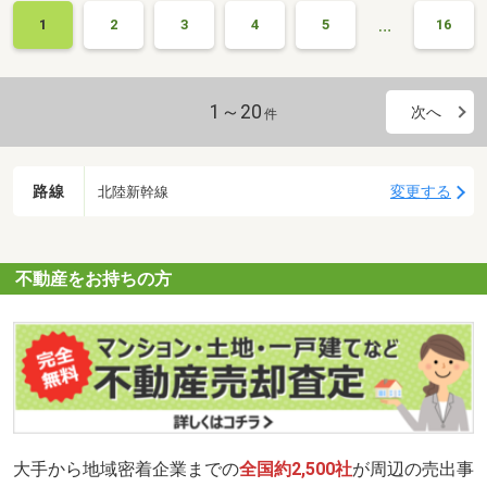
…
1
2
3
4
5
16
1～20
次へ
件
路線
変更する
北陸新幹線
不動産をお持ちの方
大手から地域密着企業までの
全国約2,500社
が周辺の売出事