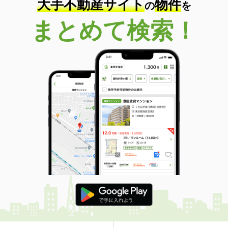
大手不動産サイト
物件
の
を
まとめて検索！