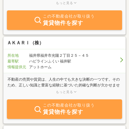
沢学院大学、金沢大学病院方面・石引、小立野、宝町、旭町近辺の
もっと見る
賃貸物件、売買物件を多数取り扱っております。学生向けのマンシ
ョンやアパート物件も多数ご用意しております。地域に詳しいスタ
この不動産会社が取り扱う
ッフが、安心で納得の物件をご案内します。自社ホームページに
賃貸物件を探す
は、未公開物件が多数あります。是非ご覧ください。 Facebookや
ってます。ホームページの中のFマークをクリック下さい。お店の
情報が色々載っています。
ＡＫＡＲＩ（株）
所在地
福井県福井市光陽２丁目２５－４５
最寄駅
ハピラインふくい 福井駅
情報提供元
アットホーム
不動産の売買や賃貸は、人生の中でも大きな決断の一つです。その
ため、正しい知識と豊富な経験に基づいた的確な判断が欠かせませ
ん。しかし実際には、専門知識がないまま契約を進めてしまった
もっと見る
り、不動産会社から十分な説明や最適な提案を受けられなかったこ
とで、お客様が不利益を被るケースも少なくありません。私たち
この不動産会社が取り扱う
は、不動産会社の役割は、自社の利益を優先することではなく、お
賃貸物件を探す
客様にとって何が最善かを第一に考え、ご提案することだと考えて
います。AKARI株式会社では、お問い合わせからご相談、ご契約、
お引渡し、そしてアフターフォローに至るまで、代表者自らが責任