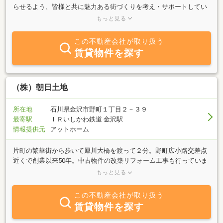
らせるよう、皆様と共に魅力ある街づくりを考え・サポートしてい
く企業です。不動産や資産運用に関するご相談はもちろんのこと、
もっと見る
顧問税理士や顧問弁護士と連携して皆様の難しいお悩みにもお応え
致しております。ＪＡ金沢中央１００％出資の子会社なので、安心
この不動産会社が取り扱う
してお気軽にご利用ください。
賃貸物件を探す
（株）朝日土地
所在地
石川県金沢市野町１丁目２－３９
最寄駅
ＩＲいしかわ鉄道 金沢駅
情報提供元
アットホーム
片町の繁華街から歩いて犀川大橋を渡って２分。野町広小路交差点
近くで創業以来50年。中古物件の改築リフォーム工事も行っていま
す。専門スタッフ【宅建士３名、賃貸不動産経営管理士、２級建築
もっと見る
士、司法書士】がいます不動産の売買や賃貸物件をご紹介・管理。
※ 中古住宅を大規模改修して販売 ※豊富な知識と経験で、あなた
この不動産会社が取り扱う
様に対応させて頂きます。
賃貸物件を探す