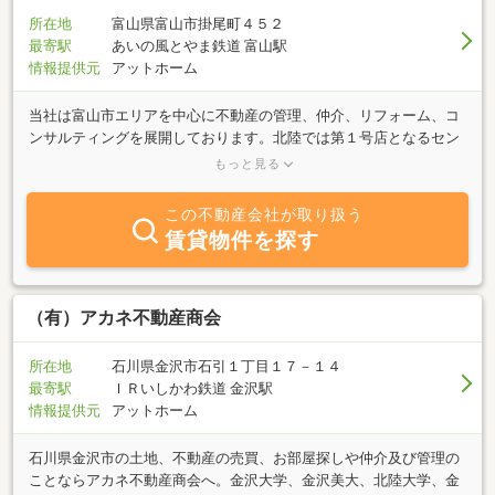
所在地
富山県富山市掛尾町４５２
最寄駅
あいの風とやま鉄道 富山駅
情報提供元
アットホーム
当社は富山市エリアを中心に不動産の管理、仲介、リフォーム、コ
ンサルティングを展開しております。北陸では第１号店となるセン
チュリー２１に加盟しインターネットを中心とした物件のご案内を
もっと見る
しており、お客様の「なんかない？」にお応えしております。数あ
る物件の中から満足する一室を選ぶためのサポートを誠心誠意させ
この不動産会社が取り扱う
ていただきます。管理においては富山市南部を中心にオーナー様の
賃貸物件を探す
期待に応えるべく、入居率ＵＰを目指したご提案を的確に行ってお
ります。売買部門では売地、投資物件等、幅広く取り扱物件を拡充
させ、多数ご案内させていただいていております。４１号線掛尾交
差点からすぐそばにありますので、お気軽にお立寄り下さい。
（有）アカネ不動産商会
所在地
石川県金沢市石引１丁目１７－１４
最寄駅
ＩＲいしかわ鉄道 金沢駅
情報提供元
アットホーム
石川県金沢市の土地、不動産の売買、お部屋探しや仲介及び管理の
ことならアカネ不動産商会へ。金沢大学、金沢美大、北陸大学、金