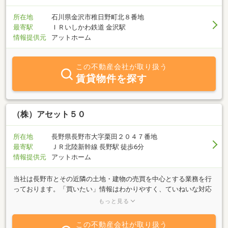
地域のレジャー、公共施設などのお問い合わせなども承っておりま
す。お気軽にお問い合わせください。
所在地
石川県金沢市稚日野町北８番地
最寄駅
ＩＲいしかわ鉄道 金沢駅
情報提供元
アットホーム
この不動産会社が取り扱う
賃貸物件を探す
（株）アセット５０
所在地
長野県長野市大字栗田２０４７番地
最寄駅
ＪＲ北陸新幹線 長野駅 徒歩6分
情報提供元
アットホーム
当社は長野市とその近隣の土地・建物の売買を中心とする業務を行
っております。「買いたい」情報はわかりやすく、ていねいな対応
を心掛けております。地主さん向けの土地活用の企画・提案も実績
もっと見る
を重ねております。是非、ご相談下さい。
この不動産会社が取り扱う