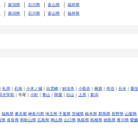
県
新潟県
石川県
富山県
福井県
県
新潟県
石川県
富山県
福井県
｜
礼拝
｜
石地
｜
小木ノ城
｜
出雲崎
｜
妙法寺
｜
小島谷
｜
桐原
｜
寺泊
｜
分水
｜
粟
潟大学前
｜寺尾｜
小針
｜
青山
｜
関屋
｜
白山
｜
上所
｜
新潟
県
福島県
東京都
神奈川県
埼玉県
千葉県
茨城県
栃木県
群馬県
長野県
山梨県
賀県
奈良県
和歌山県
広島県
岡山県
山口県
鳥取県
島根県
徳島県
香川県
愛媛