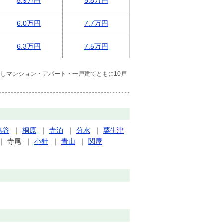
5.9万円
5.8万円
6.0万円
7.7万円
6.3万円
7.5万円
しマンション・アパート・一戸建てともに10戸
島谷
｜
桐原
｜
寺泊
｜
分水
｜
粟生津
｜
寺尾
｜
小針
｜
青山
｜
関屋