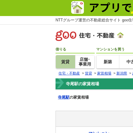
NTTグループ運営の不動産総合サイト goo
借りる
マンションを買う
店舗･
賃貸
新築
中
事業用
住宅・不動産
>
賃貸
>
家賃相場
>
新潟県
>
寺尾駅の家賃相場
寺尾駅
の家賃相場