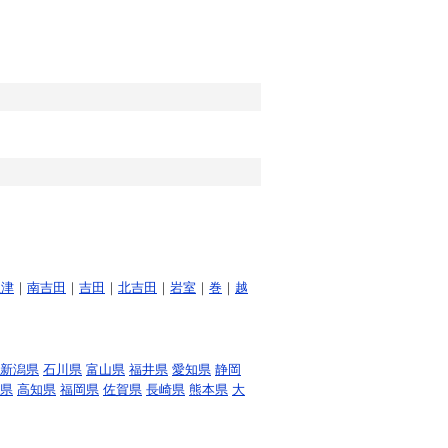
生津
｜
南吉田
｜
吉田
｜
北吉田
｜
岩室
｜
巻
｜
越
新潟県
石川県
富山県
福井県
愛知県
静岡
県
高知県
福岡県
佐賀県
長崎県
熊本県
大