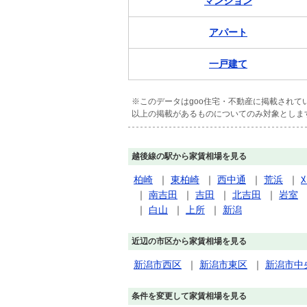
マンション
アパート
一戸建て
※このデータはgoo住宅・不動産に掲載され
以上の掲載があるものについてのみ対象としま
越後線の駅から家賃相場を見る
柏崎
｜
東柏崎
｜
西中通
｜
荒浜
｜
｜
南吉田
｜
吉田
｜
北吉田
｜
岩室
｜
白山
｜
上所
｜
新潟
近辺の市区から家賃相場を見る
新潟市西区
｜
新潟市東区
｜
新潟市中
条件を変更して家賃相場を見る