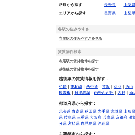
路線から探す
長野県
山梨
エリアから探す
長野県
山梨
各駅の住みやすさ
寺尾駅の住みやすさを見る
賃貸物件検索
寺尾駅の賃貸物件を探す
越後線の賃貸物件を探す
越後線の賃貸情報を探す :
柏崎
｜
東柏崎
｜
西中通
｜
荒浜
｜
刈羽
｜
西山
後曽根
｜
越後赤塚
｜
内野西が丘
｜
内野
｜
新
都道府県から探す :
北海道
青森県
秋田県
岩手県
宮城県
山形
県
岐阜県
三重県
大阪府
兵庫県
京都府
滋
分県
宮崎県
鹿児島県
沖縄県
主要都市から探す :