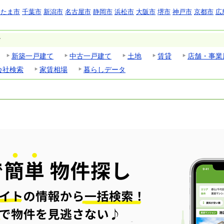
いたま市
千葉市
新潟市
名古屋市
静岡市
浜松市
大阪市
堺市
神戸市
京都市
広
す
新築一戸建て
中古一戸建て
土地
賃貸
店舗・事業
会社検索
家賃相場
暮らしデータ