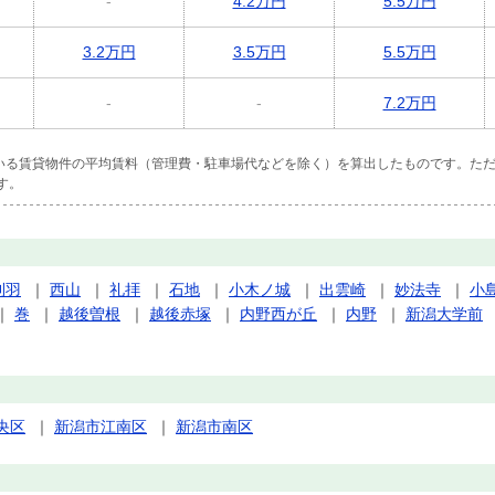
-
4.2万円
5.5万円
3.2万円
3.5万円
5.5万円
-
-
7.2万円
ている賃貸物件の平均賃料（管理費・駐車場代などを除く）を算出したものです。ただ
す。
刈羽
｜
西山
｜
礼拝
｜
石地
｜
小木ノ城
｜
出雲崎
｜
妙法寺
｜
小
｜
巻
｜
越後曽根
｜
越後赤塚
｜
内野西が丘
｜
内野
｜
新潟大学前
央区
｜
新潟市江南区
｜
新潟市南区