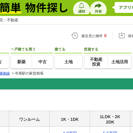
住宅・不動産
0
最近見た物件
保
一戸建てを買う
建てる
投資する
不動産
古
新築
中古
土地
土地活用
投資
越後線
>
寺尾駅の家賃相場
1LDK・2K
ワンルーム
1K・1DK
2DK