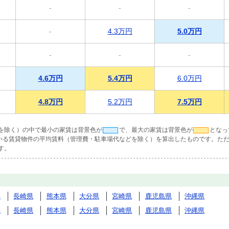
-
-
-
-
4.3万円
5.0万円
-
-
-
4.6万円
5.4万円
6.0万円
4.8万円
5.2万円
7.5万円
を除く）の中で最小の家賃は背景色が
で、最大の家賃は背景色が
となっ
ている賃貸物件の平均賃料（管理費・駐車場代などを除く）を算出したものです。ただ
す。
県
長崎県
熊本県
大分県
宮崎県
鹿児島県
沖縄県
県
長崎県
熊本県
大分県
宮崎県
鹿児島県
沖縄県