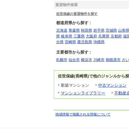
賃貸物件検索
佐世保線の賃貸物件を探す
都道府県から探す :
北海道
青森県
秋田県
岩手県
宮城県
山形
県
岐阜県
三重県
大阪府
兵庫県
京都府
滋
分県
宮崎県
鹿児島県
沖縄県
主要都市から探す :
札幌市
仙台市
横浜市
川崎市
相模原市
さ
佐世保線(長崎県)で他のジャンルから
新築マンション
中古マンション
マンションライブラリー
不動産
地域情報で掲載される情報について