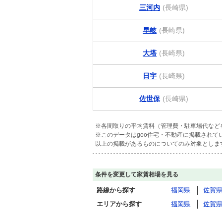
三河内
(長崎県)
早岐
(長崎県)
大塔
(長崎県)
日宇
(長崎県)
佐世保
(長崎県)
※各間取りの平均賃料（管理費・駐車場代など
※このデータはgoo住宅・不動産に掲載され
以上の掲載があるものについてのみ対象としま
条件を変更して家賃相場を見る
路線から探す
福岡県
佐賀
エリアから探す
福岡県
佐賀