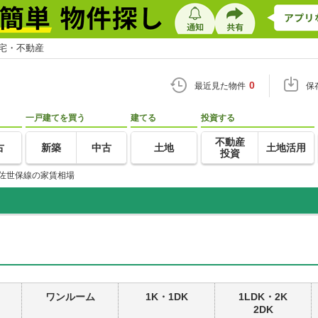
住宅・不動産
0
最近見た物件
保
一戸建てを買う
建てる
投資する
不動産
古
新築
中古
土地
土地活用
投資
佐世保線の家賃相場
ワンルーム
1K・1DK
1LDK・2K
2DK