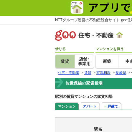
NTTグループ運営の不動産総合サイト goo
借りる
マンションを買う
店舗･
賃貸
新築
中
事業用
住宅・不動産
>
賃貸
>
家賃相場
>
長崎県
>
佐世保線の家賃相場
駅別の賃貸マンションの家賃相場
マンション
アパート
一戸建て
駅名