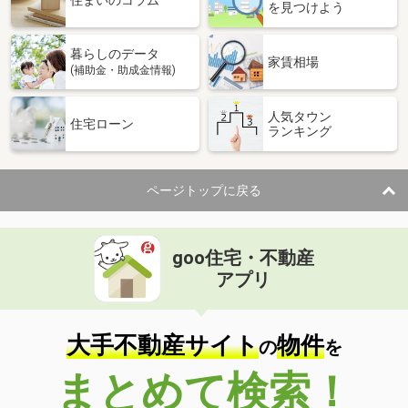
住まいのコラム
を見つけよう
暮らしのデータ
家賃相場
(補助金・助成金情報)
人気タウン
住宅ローン
ランキング
ページトップに戻る
goo住宅・不動産
アプリ
大手不動産サイト
物件
の
を
まとめて検索！