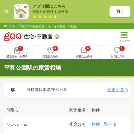
アプリ版はこちら
開く
複数社の物件を探せる！
NTTグループ運営の不動産総合サイト goo住宅・不動産
0
0
0
0
最近検索した条件
最近見た物件
保存した条件
お気に入り
平和公園駅の家賃相場
駅
変更する
長崎電軌本線/平和公園
間取り
家賃相場
物件
4.2
ワンルーム
物件一覧へ
万円