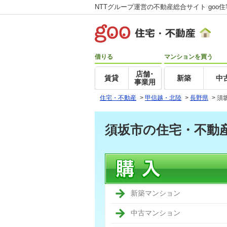
NTTグループ運営の不動産総合サイト goo
借りる
マンションを買う
店舗･
賃貸
新築
中
事業用
住宅・不動産
>
甲信越・北陸
>
長野県
>
須
須坂市の住宅・不動
新築マンション
中古マンション