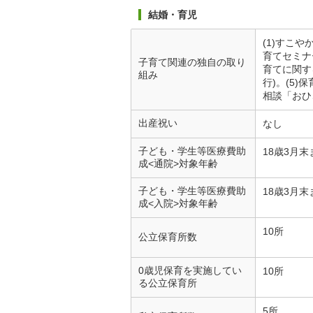
結婚・育児
(1)すこ
育てセミナ
子育て関連の独自の取り
育てに関す
組み
行)。(5
相談「おひ
出産祝い
なし
子ども・学生等医療費助
18歳3月末
成<通院>対象年齢
子ども・学生等医療費助
18歳3月末
成<入院>対象年齢
10所
公立保育所数
0歳児保育を実施してい
10所
る公立保育所
5所