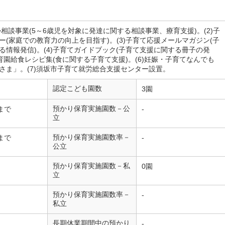
やか相談事業(5～6歳児を対象に発達に関する相談事業、療育支援)。(2)子
ー(家庭での教育力の向上を目指す)。(3)子育て応援メールマガジン(子
る情報発信)。(4)子育てガイドブック(子育て支援に関する冊子の発
)保育園給食レシピ集(食に関する子育て支援)。(6)妊娠・子育てなんでも
さま」。(7)須坂市子育て就労総合支援センター設置。
認定こども園数
3園
預かり保育実施園数－公
まで
-
立
預かり保育実施園数率－
まで
-
公立
預かり保育実施園数－私
0園
立
預かり保育実施園数率－
-
私立
長期休業期間中の預かり
-