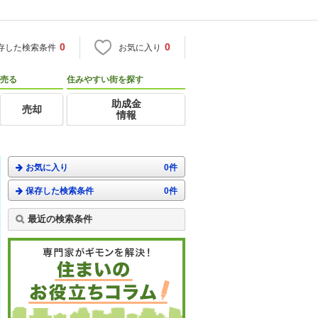
0
0
存した検索条件
お気に入り
売る
住みやすい街を探す
助成金
売却
情報
お気に入り
0件
保存した検索条件
0件
最近の検索条件