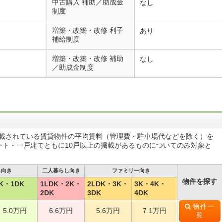
中古購入 補助／助成金
なし
制度
増築・改築・改修 利子
あり
補給制度
増築・改築・改修 補助
なし
／助成金制度
掲載されている賃貸物件の平均賃料（管理費・駐車場代などを除く）を
ート・一戸建てともに10戸以上の掲載があるものについてのみ対象と
し向き
二人暮らし向き
ファミリー向き
物件を探す
K・1DK
1LDK・2K・
2LDK・3K・
3K・4K・
2DK
3DK
4DK
物件一
5.0万円
6.6万円
5.6万円
7.1万円
覧