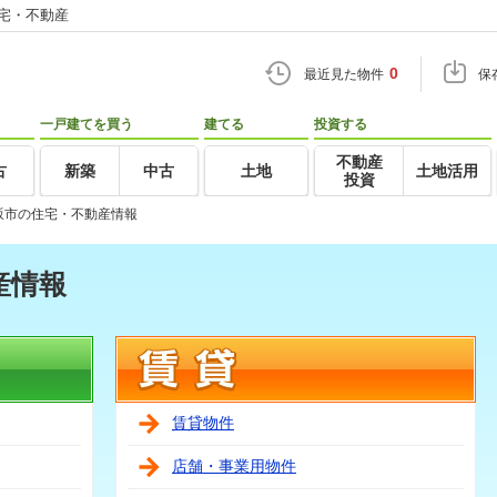
住宅・不動産
0
最近見た物件
保
一戸建てを買う
建てる
投資する
不動産
古
新築
中古
土地
土地活用
投資
坂市の住宅・不動産情報
産情報
賃貸物件
店舗・事業用物件